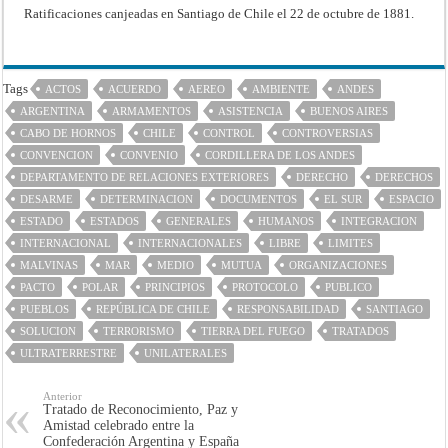
Ratificaciones canjeadas en Santiago de Chile el 22 de octubre de 1881.
Tags
ACTOS
ACUERDO
AEREO
AMBIENTE
ANDES
ARGENTINA
ARMAMENTOS
ASISTENCIA
BUENOS AIRES
CABO DE HORNOS
CHILE
CONTROL
CONTROVERSIAS
CONVENCION
CONVENIO
CORDILLERA DE LOS ANDES
DEPARTAMENTO DE RELACIONES EXTERIORES
DERECHO
DERECHOS
DESARME
DETERMINACION
DOCUMENTOS
EL SUR
ESPACIO
ESTADO
ESTADOS
GENERALES
HUMANOS
INTEGRACION
INTERNACIONAL
INTERNACIONALES
LIBRE
LIMITES
MALVINAS
MAR
MEDIO
MUTUA
ORGANIZACIONES
PACTO
POLAR
PRINCIPIOS
PROTOCOLO
PUBLICO
PUEBLOS
REPÚBLICA DE CHILE
RESPONSABILIDAD
SANTIAGO
SOLUCION
TERRORISMO
TIERRA DEL FUEGO
TRATADOS
ULTRATERRESTRE
UNILATERALES
Anterior
Tratado de Reconocimiento, Paz y
Amistad celebrado entre la
Confederación Argentina y España