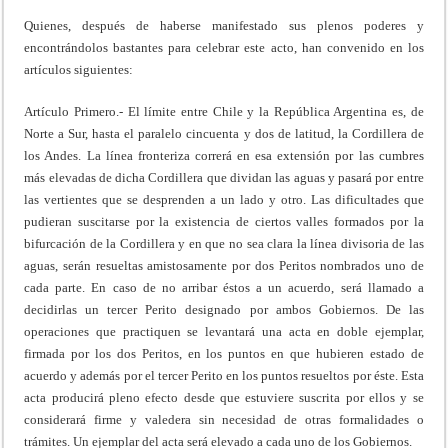
Quienes, después de haberse manifestado sus plenos poderes y
encontrándolos bastantes para celebrar este acto, han convenido en los
artículos siguientes:
Artículo Primero.- El límite entre Chile y la República Argentina es, de
Norte a Sur, hasta el paralelo cincuenta y dos de latitud, la Cordillera de
los Andes. La línea fronteriza correrá en esa extensión por las cumbres
más elevadas de dicha Cordillera que dividan las aguas y pasará por entre
las vertientes que se desprenden a un lado y otro. Las dificultades que
pudieran suscitarse por la existencia de ciertos valles formados por la
bifurcación de la Cordillera y en que no sea clara la línea divisoria de las
aguas, serán resueltas amistosamente por dos Peritos nombrados uno de
cada parte. En caso de no arribar éstos a un acuerdo, será llamado a
decidirlas un tercer Perito designado por ambos Gobiernos. De las
operaciones que practiquen se levantará una acta en doble ejemplar,
firmada por los dos Peritos, en los puntos en que hubieren estado de
acuerdo y además por el tercer Perito en los puntos resueltos por éste. Esta
acta producirá pleno efecto desde que estuviere suscrita por ellos y se
considerará firme y valedera sin necesidad de otras formalidades o
trámites. Un ejemplar del acta será elevado a cada uno de los Gobiernos.