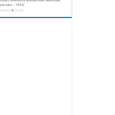
ptima Conferencia Internacional Americana,
tevideo – 1933)
1/01/2013
123,581