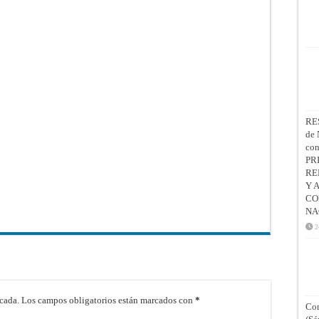
RE
de 
co
PR
RE
Y 
CO
NA
2
cada.
Los campos obligatorios están marcados con
*
Con