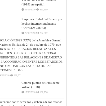
Tratado de Paz de Versalles
(1919) en español
06/06/2010
393,959
Responsabilidad del Estado por
hechos internacionalmente
ilícitos (AG/56/83)
25/06/2010
262,982
SOLUCIÓN 2625 (XXV) de la Asamblea General
Naciones Unidas, de 24 de octubre de 1970, que
ntiene la DECLARACIÓN RELATIVA A LOS
INCIPIOS DE DERECHO INTERNACIONAL
FERENTES A LAS RELACIONES DE AMISTAD
A LA COOPERACIÓN ENTRE LOS ESTADOS DE
NFORMIDAD CON LA CARTA DE LAS
CIONES UNIDAS
4/06/2010
238,572
Catorce puntos del Presidente
Wilson (1918)
17/06/2010
166,758
vención sobre derechos y deberes de los estados