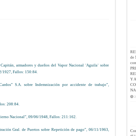
RE
de 
co
 Capitán, armadores y dueños del Vapor Nacional ¨Aguila¨ sobre
PR
2/1927, Fallos: 150:84.
RE
Y 
CO
ardos” S.A. sobre Indemnización por accidente de trabajo”,
NA
2
los: 208:84.
erno Nacional”, 09/06/1948, Fallos: 211:162.
tración Gral. de Puertos sobre Repetición de pago”, 06/11/1963,
Con