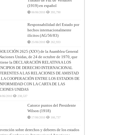
Tratado de Paz de Versalles
(1919) en español
06/06/2010
393,790
Responsabilidad del Estado por
hechos internacionalmente
ilícitos (AG/56/83)
25/06/2010
262,933
SOLUCIÓN 2625 (XXV) de la Asamblea General
Naciones Unidas, de 24 de octubre de 1970, que
ntiene la DECLARACIÓN RELATIVA A LOS
INCIPIOS DE DERECHO INTERNACIONAL
FERENTES A LAS RELACIONES DE AMISTAD
A LA COOPERACIÓN ENTRE LOS ESTADOS DE
NFORMIDAD CON LA CARTA DE LAS
CIONES UNIDAS
4/06/2010
238,537
Catorce puntos del Presidente
Wilson (1918)
17/06/2010
166,737
vención sobre derechos y deberes de los estados