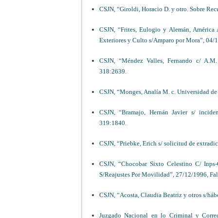
CSJN, “Giroldi, Horacio D. y otro. Sobre Re
CSJN, “Frites, Eulogio y Alemán, América 
Exteriores y Culto s/Amparo por Mora”, 04/
CSJN, “Méndez Valles, Fernando c/ A.M. P
318:2639.
CSJN, “Monges, Analía M. c. Universidad de
CSJN, “Bramajo, Hernán Javier s/ inciden
319:1840.
CSJN, “Priebke, Erich s/ solicitud de extrad
CSJN, “Chocobar Sixto Celestino C/ Inps-
S/Reajustes Por Movilidad”, 27/12/1996, Fal
CSJN, “Acosta, Claudia Beatriz y otros s/háb
Juzgado Nacional en lo Criminal y Correc