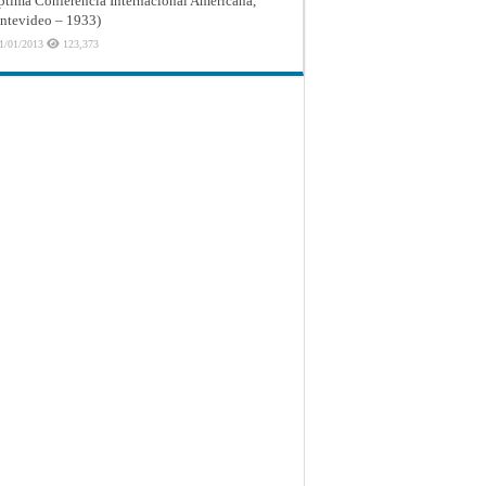
ptima Conferencia Internacional Americana,
tevideo – 1933)
1/01/2013
123,373