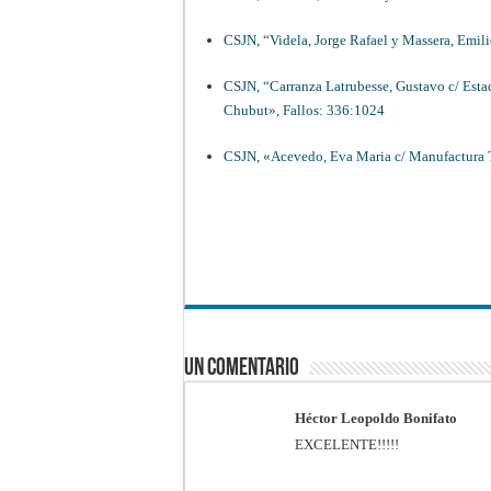
CSJN, “Videla, Jorge Rafael y Massera, Emil
CSJN, “Carranza Latrubesse, Gustavo c/ Esta
Chubut», Fallos: 336:1024
CSJN, «Acevedo, Eva Maria c/ Manufactura Te
Un comentario
Héctor Leopoldo Bonifato
EXCELENTE!!!!!