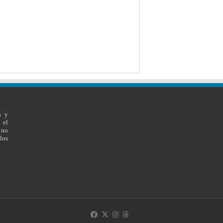
s y
 el
 no
los