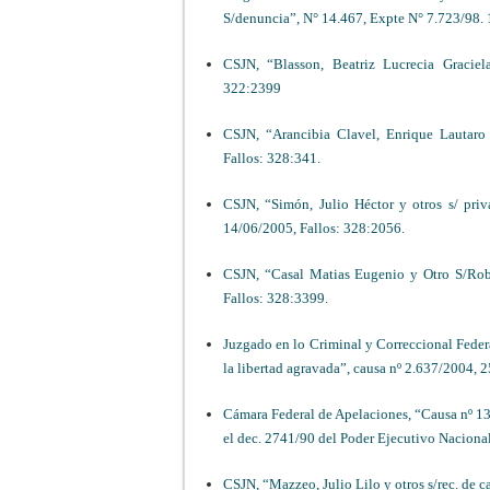
S/denuncia”, N° 14.467, Expte N° 7.723/98.
CSJN, “Blasson, Beatriz Lucrecia Gracie
322:2399
CSJN, “Arancibia Clavel, Enrique Lautaro 
Fallos: 328:341.
CSJN, “Simón, Julio Héctor y otros s/ priva
14/06/2005, Fallos: 328:2056.
CSJN, “Casal Matias Eugenio y Otro S/Rob
Fallos: 328:3399.
Juzgado en lo Criminal y Correccional Federal
la libertad agravada”, causa nº 2.637/2004, 
Cámara Federal de Apelaciones, “Causa nº 13/
el dec. 2741/90 del Poder Ejecutivo Naciona
CSJN, “Mazzeo, Julio Lilo y otros s/rec. de 