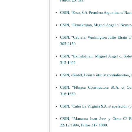
Fallos: 257:99.
CSJN, “Esso, S.A. Petrolera Argentina c/ Nac
CSJN, “Ekmekdjian, Miguel Angel c/ Neustadt
CSJN, “Cabrera, Washington Julio Efraín c
305:2150.
CSJN, “Ekmekdjian, Miguel Angel c. Sofovi
315:1492.
CSJN, «Nadel, León y otro s/ contrabando», 
CSJN, “Fibraca Constructora SCA. c/ Co
316:1669.
CSJN, “Cafés La Virginia S.A. s/ apelación (
CSJN, “Manauta Juan Jose y Otros C/ Em
22/12/1994, Fallos 317:1880.