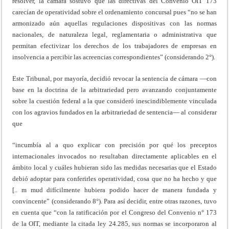
resolver, la cámara sostuvo que las directivas del Convenio OIT 173
carecían de operatividad sobre el ordenamiento concursal pues “no se han
armonizado aún aquellas regulaciones dispositivas con las normas
nacionales, de naturaleza legal, reglamentaria o administrativa que
permitan efectivizar los derechos de los trabajadores de empresas en
insolvencia a percibir las acreencias correspondientes” (considerando 2°).
Este Tribunal, por mayoría, decidió revocar la sentencia de cámara —con
base en la doctrina de la arbitrariedad pero avanzando conjuntamente
sobre la cuestión federal a la que consideró inescindiblemente vinculada
con los agravios fundados en la arbitrariedad de sentencia— al considerar
que
“incumbía al a quo explicar con precisión por qué los preceptos
internacionales invocados no resultaban directamente aplicables en el
ámbito local y cuáles hubieran sido las medidas necesarias que el Estado
debió adoptar para conferirles operatividad, cosa que no ha hecho y que
[.. m mud difícilmente hubiera podido hacer de manera fundada y
convincente” (considerando 8°). Para así decidir, entre otras razones, tuvo
en cuenta que “con la ratificación por el Congreso del Convenio n° 173
de la OIT, mediante la citada ley 24.285, sus normas se incorporaron al