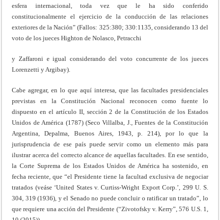
esfera internacional, toda vez que le ha sido conferido
constitucionalmente el ejercicio de la conducción de las relaciones
exteriores de la Nación” (Fallos: 325:380; 330:1135, considerando 13 del
voto de los jueces Highton de Nolasco, Petracchi
y Zaffaroni e igual considerando del voto concurrente de los jueces
Lorenzetti y Argibay).
Cabe agregar, en lo que aquí interesa, que las facultades presidenciales
previstas en la Constitución Nacional reconocen como fuente lo
dispuesto en el artículo II, sección 2 de la Constitución de los Estados
Unidos de América (1787) (Seco Villalba, J., Fuentes de la Constitución
Argentina, Depalma, Buenos Aires, 1943, p. 214), por lo que la
jurisprudencia de ese país puede servir como un elemento más para
ilustrar acerca del correcto alcance de aquellas facultades. En ese sentido,
la Corte Suprema de los Estados Unidos de América ha sostenido, en
fecha reciente, que “el Presidente tiene la facultad exclusiva de negociar
tratados (veáse ‘United States v. Curtiss-Wright Export Corp.’, 299 U. S.
304, 319 (1936), y el Senado no puede concluir o ratificar un tratado”, lo
que requiere una acción del Presidente (“Zivotofsky v. Kerry”, 576 U.S. 1,
10 (2015)).