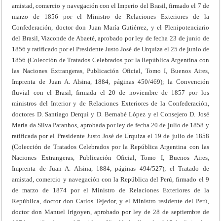
amistad, comercio y navegación con el Imperio del Brasil, firmado el 7 de
marzo de 1856 por el Ministro de Relaciones Exteriores de la
Confederación, doctor don Juan María Gutiérrez, y el Plenipotenciario
del Brasil, Vizconde de Abaeté, aprobado por ley de fecha 23 de junio de
1856 y ratificado por el Presidente Justo José de Urquiza el 25 de junio de
1856 (Colección de Tratados Celebrados por la República Argentina con
las Naciones Extrangeras, Publicación Oficial, Tomo I, Buenos Aires,
Imprenta de Juan A. Alsina, 1884, páginas 450/469); la Convención
fluvial con el Brasil, firmada el 20 de noviembre de 1857 por los
ministros del Interior y de Relaciones Exteriores de la Confederación,
doctores D. Santiago Derqui y D. Bernabé López y el Consejero D. José
María da Silva Paranhos, aprobada por ley de fecha 20 de julio de 1858 y
ratificada por el Presidente Justo José de Urquiza el 19 de julio de 1858
(Colección de Tratados Celebrados por la República Argentina con las
Naciones Extrangeras, Publicación Oficial, Tomo I, Buenos Aires,
Imprenta de Juan A. Alsina, 1884, páginas 494/527); el Tratado de
amistad, comercio y navegación con la República del Perú, firmado el 9
de marzo de 1874 por el Ministro de Relaciones Exteriores de la
República, doctor don Carlos Tejedor, y el Ministro residente del Perú,
doctor don Manuel Irigoyen, aprobado por ley de 28 de septiembre de