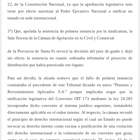
22, de la Constitución Nacional, ya que la aprobación legislativa solo
tiene por efecto autorizar al Poder Ejecutivo Nacional a ratificar un
tratado en sede internacional.
3°) Que, apelada la sentencia de primera instancia por la sindicatura, la
Sala Tercera de la Cámara de Apelación en lo Civil y Comercial
de la Provincia de Santa Fe revocó la decisión del juez de grado y dejó
sin efecto la sentencia en cuanto ordenaba reformular el proyecto de
distribución que había practicado ese órgano.
Para así decidir, la alzada sostuvo que el fallo de primera instancia
contrariaba el precedente de este Tribunal dictado en autos “Pinturas y
Revestimientos Aplicados S.A.” porque implicaba negar que la
ratificación legislativa del Convenio OIT 173 mediante la ley 24.285
incorporaba dicho convenio al sistema jurídico argentino, tornándolo
directamente aplicable en el orden interno. Al respecto, la cámara recordó
el principio de derecho internacional según el cual un Estado no puede
invocar su derecho interno como excusa o justificación de una violación
del derecho internacional o la vulneración de un convenio que goza,
como en el caso, de jerarquía supralegal (artículo 75, inciso 22 de la