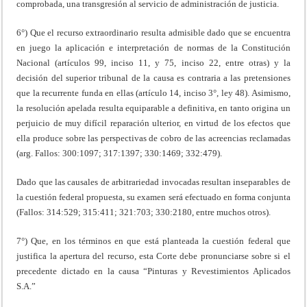
comprobada, una transgresión al servicio de administración de justicia.
6°) Que el recurso extraordinario resulta admisible dado que se encuentra
en juego la aplicación e interpretación de normas de la Constitución
Nacional (artículos 99, inciso 11, y 75, inciso 22, entre otras) y la
decisión del superior tribunal de la causa es contraria a las pretensiones
que la recurrente funda en ellas (artículo 14, inciso 3°, ley 48). Asimismo,
la resolución apelada resulta equiparable a definitiva, en tanto origina un
perjuicio de muy difícil reparación ulterior, en virtud de los efectos que
ella produce sobre las perspectivas de cobro de las acreencias reclamadas
(arg. Fallos: 300:1097; 317:1397; 330:1469; 332:479).
Dado que las causales de arbitrariedad invocadas resultan inseparables de
la cuestión federal propuesta, su examen será efectuado en forma conjunta
(Fallos: 314:529; 315:411; 321:703; 330:2180, entre muchos otros).
7°) Que, en los términos en que está planteada la cuestión federal que
justifica la apertura del recurso, esta Corte debe pronunciarse sobre si el
precedente dictado en la causa “Pinturas y Revestimientos Aplicados
S.A.”