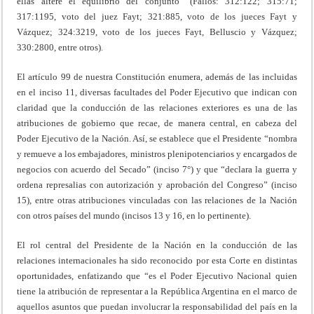
ellas altere el equilibrio del conjunto” (Fallos: 312:122; 315:71;
317:1195, voto del juez Fayt; 321:885, voto de los jueces Fayt y
Vázquez; 324:3219, voto de los jueces Fayt, Belluscio y Vázquez;
330:2800, entre otros).
El artículo 99 de nuestra Constitución enumera, además de las incluidas
en el inciso 11, diversas facultades del Poder Ejecutivo que indican con
claridad que la conducción de las relaciones exteriores es una de las
atribuciones de gobierno que recae, de manera central, en cabeza del
Poder Ejecutivo de la Nación. Así, se establece que el Presidente “nombra
y remueve a los embajadores, ministros plenipotenciarios y encargados de
negocios con acuerdo del Secado” (inciso 7°) y que “declara la guerra y
ordena represalias con autorización y aprobación del Congreso” (inciso
15), entre otras atribuciones vinculadas con las relaciones de la Nación
con otros países del mundo (incisos 13 y 16, en lo pertinente).
El rol central del Presidente de la Nación en la conducción de las
relaciones internacionales ha sido reconocido por esta Corte en distintas
oportunidades, enfatizando que “es el Poder Ejecutivo Nacional quien
tiene la atribución de representar a la República Argentina en el marco de
aquellos asuntos que puedan involucrar la responsabilidad del país en la