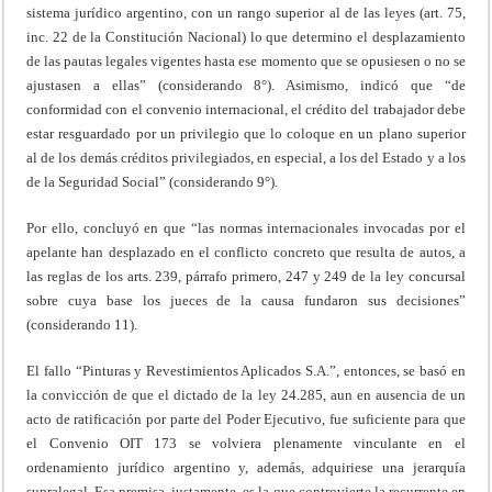
sistema jurídico argentino, con un rango superior al de las leyes (art. 75,
inc. 22 de la Constitución Nacional) lo que determino el desplazamiento
de las pautas legales vigentes hasta ese momento que se opusiesen o no se
ajustasen a ellas” (considerando 8°). Asimismo, indicó que “de
conformidad con el convenio internacional, el crédito del trabajador debe
estar resguardado por un privilegio que lo coloque en un plano superior
al de los demás créditos privilegiados, en especial, a los del Estado y a los
de la Seguridad Social” (considerando 9°).
Por ello, concluyó en que “las normas internacionales invocadas por el
apelante han desplazado en el conflicto concreto que resulta de autos, a
las reglas de los arts. 239, párrafo primero, 247 y 249 de la ley concursal
sobre cuya base los jueces de la causa fundaron sus decisiones”
(considerando 11).
El fallo “Pinturas y Revestimientos Aplicados S.A.”, entonces, se basó en
la convicción de que el dictado de la ley 24.285, aun en ausencia de un
acto de ratificación por parte del Poder Ejecutivo, fue suficiente para que
el Convenio OIT 173 se volviera plenamente vinculante en el
ordenamiento jurídico argentino y, además, adquiriese una jerarquía
supralegal. Esa premisa, justamente, es la que controvierte la recurrente en