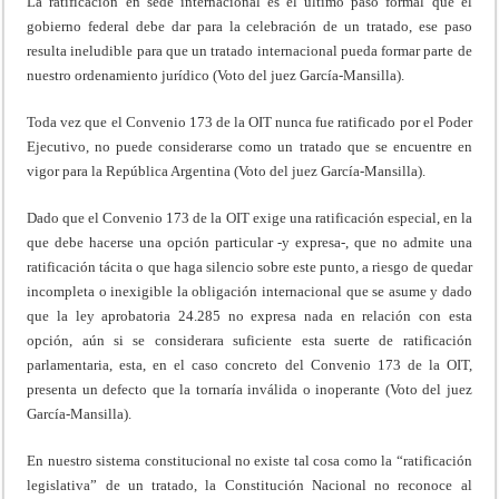
La ratificación en sede internacional es el último paso formal que el
gobierno federal debe dar para la celebración de un tratado, ese paso
resulta ineludible para que un tratado internacional pueda formar parte de
nuestro ordenamiento jurídico (Voto del juez García-Mansilla).
Toda vez que el Convenio 173 de la OIT nunca fue ratificado por el Poder
Ejecutivo, no puede considerarse como un tratado que se encuentre en
vigor para la República Argentina (Voto del juez García-Mansilla).
Dado que el Convenio 173 de la OIT exige una ratificación especial, en la
que debe hacerse una opción particular -y expresa-, que no admite una
ratificación tácita o que haga silencio sobre este punto, a riesgo de quedar
incompleta o inexigible la obligación internacional que se asume y dado
que la ley aprobatoria 24.285 no expresa nada en relación con esta
opción, aún si se considerara suficiente esta suerte de ratificación
parlamentaria, esta, en el caso concreto del Convenio 173 de la OIT,
presenta un defecto que la tornaría inválida o inoperante (Voto del juez
García-Mansilla).
En nuestro sistema constitucional no existe tal cosa como la “ratificación
legislativa” de un tratado, la Constitución Nacional no reconoce al