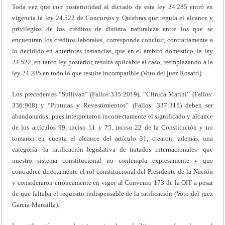
Toda vez que con posterioridad al dictado de esta ley 24.285 entró en
vigencia la ley 24.522 de Concursos y Quiebras que regula el alcance y
privilegios de los créditos de distinta naturaleza entre los que se
encuentran los créditos laborales, corresponde concluir, contrariamente a
lo decidido en anteriores instancias, que en el ámbito doméstico, la ley
24.522, en tanto ley posterior, resulta aplicable al caso, reemplazando a la
ley 24.285 en todo lo que resulte incompatible (Voto del juez Rosatti).
Los precedentes “Sullivan” (Fallos:335:2019), “Clínica Marini” (Fallos:
336:908) y “Pinturas y Revestimientos” (Fallos: 337:315) deben ser
abandonados, pues interpretaron incorrectamente el significado y alcance
de los artículos 99, inciso 11 y 75, inciso 22 de la Constitución y no
tomaron en cuenta el alcance del artículo 31; crearon, además, una
categoría -la ratificación legislativa de tratados internacionales- que
nuestro sistema constitucional no contempla expresamente y que
contradice directamente el rol constitucional del Presidente de la Nación
y consideraron erróneamente en vigor al Convenio 173 de la OIT a pesar
de que faltaba el requisito indispensable de la ratificación (Voto del juez
García-Mansilla).