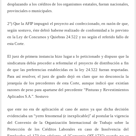
desplazando a los créditos de los organismos estatales, fueran nacionales,
provinciales o municipales.
2°) Que la AFIP impugnó el proyecto así confeccionado, en razón de que,
según sostuvo, éste debió haberse realizado de conformidad a lo previsto
en la Ley de Concursos y Quiebras 24.522 y no según el referido fallo de
esta Corte.
El juez de primera instancia hizo lugar a lo peticionado y dispuso que la
sindicatura debía proceder a reformular el proyecto de distribución a fin
de que las preferencias establecidas en la ley 24.522 fueran respetadas.
Para así resolver, el juez de grado dejó en claro que no desconocía la
jerarquía de los precedentes de esta Corte, aunque indicó que existían
razones de peso para apartarse del precedente “Pinturas y Revestimientos
Aplicados S.A.”. Sostuvo
que este no era de aplicación al caso de autos ya que dicha decisión
evidenciaba un “yerro fenomenal (e inexplicable)” al postular la vigencia
del Convenio de la Organización Internacional de Trabajo sobre la
Protección de los Créditos Laborales en caso de Insolvencia del
Empleador, n° 173 (en adelante, el “Convenio OIT 173”) cuando no se