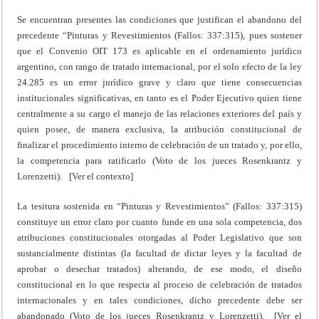
Se encuentran presentes las condiciones que justifican el abandono del
precedente “Pinturas y Revestimientos (Fallos: 337:315), pues sostener
que el Convenio OIT 173 es aplicable en el ordenamiento jurídico
argentino, con rango de tratado internacional, por el solo efecto de la ley
24.285 es un error jurídico grave y claro que tiene consecuencias
institucionales significativas, en tanto es el Poder Ejecutivo quien tiene
centralmente a su cargo el manejo de las relaciones exteriores del país y
quien posee, de manera exclusiva, la atribución constitucional de
finalizar el procedimiento interno de celebración de un tratado y, por ello,
la competencia para ratificarlo (Voto de los jueces Rosenkrantz y
Lorenzetti). [Ver el contexto]
La tesitura sostenida en “Pinturas y Revestimientos” (Fallos: 337:315)
constituye un error claro por cuanto funde en una sola competencia, dos
atribuciones constitucionales otorgadas al Poder Legislativo que son
sustancialmente distintas (la facultad de dictar leyes y la facultad de
aprobar o desechar tratados) alterando, de ese modo, el diseño
constitucional en lo que respecta al proceso de celebración de tratados
internacionales y en tales condiciones, dicho precedente debe ser
abandonado (Voto de los jueces Rosenkrantz y Lorenzetti). [Ver el