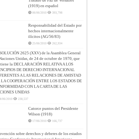
Tratado de Paz de Versalles
(1919) en español
06/06/2010
393,798
Responsabilidad del Estado por
hechos internacionalmente
ilícitos (AG/56/83)
25/06/2010
262,934
SOLUCIÓN 2625 (XXV) de la Asamblea General
Naciones Unidas, de 24 de octubre de 1970, que
ntiene la DECLARACIÓN RELATIVA A LOS
INCIPIOS DE DERECHO INTERNACIONAL
FERENTES A LAS RELACIONES DE AMISTAD
A LA COOPERACIÓN ENTRE LOS ESTADOS DE
NFORMIDAD CON LA CARTA DE LAS
CIONES UNIDAS
4/06/2010
238,537
Catorce puntos del Presidente
Wilson (1918)
17/06/2010
166,737
vención sobre derechos y deberes de los estados