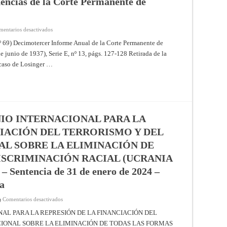
dencias de la Corte Permanente de
en
entarios desactivados
Asunto
Losinger
º 69) Decimotercer Informe Anual de la Corte Permanente de
y
e junio de 1937), Serie E, nº 13, págs. 127-128 Retirada de la
Cía.,
S.
 caso de Losinger …
A.
(remoción)
(Resúmenes
de
los
fallos,
opiniones
consultivas
y
IO INTERNACIONAL PARA LA
providencias
de
CIACIÓN DEL TERRORISMO Y DEL
la
Corte
L SOBRE LA ELIMINACIÓN DE
Permanente
de
ISCRIMINACIÓN RACIAL (UCRANIA
Justicia
Internacional)
entencia de 31 de enero de 2024 –
ia
en
Comentarios desactivados
APLICACIÓN
DEL
AL PARA LA REPRESIÓN DE LA FINANCIACIÓN DEL
CONVENIO
IONAL SOBRE LA ELIMINACIÓN DE TODAS LAS FORMAS
INTERNACIONAL