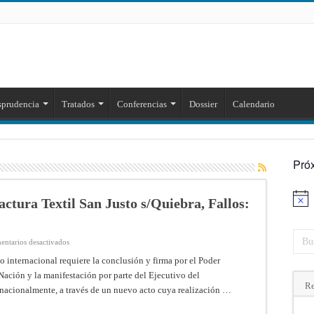
sprudencia
Tratados
Conferencias
Dossier
Calendario
Pró
tura Textil San Justo s/Quiebra, Fallos:
Aviso
en
ntarios desactivados
Acevedo,
Eva
o internacional requiere la conclusión y firma por el Poder
Maria
Nación y la manifestación por parte del Ejecutivo del
c/
Manufactura
Re
rnacionalmente, a través de un nuevo acto cuya realización …
Textil
San
Justo