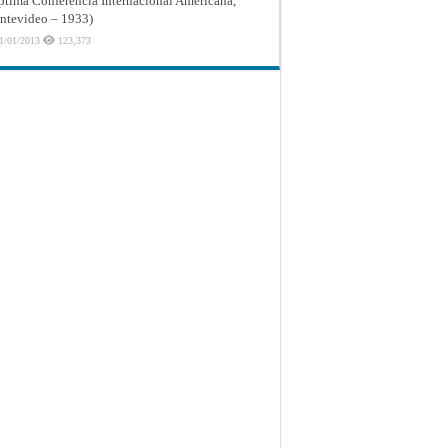
ptima Conferencia Internacional Americana,
tevideo – 1933)
1/01/2013
123,373