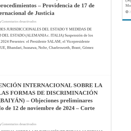
(Sé
procedimientos – Providencia de 17 de
Mon
ernacional de Justicia
2
en
Comentarios desactivados
CUESTIONES
RELATIVAS
DES JURISDICCIONALES DEL ESTADO Y MEDIDAS DE
A
L ESTADO (ALEMANIA c. ITALIA) Suspensión de los
LAS
INMUNIDADES
 2024 Presentes: el Presidente SALAM; el Vicepresidente
JURISDICCIONALES
DEL
 Bhandari, Iwasawa, Nolte, Charlesworth, Brant; Gómez
ESTADO
Y
MEDIDAS
DE
COERCIÓN
CONTRA
BIENES
DE
PROPIEDAD
DEL
ENCIÓN INTERNACIONAL SOBRE LA
ESTADO
(ALEMANIA
LAS FORMAS DE DISCRIMINACIÓN
c.
ITALIA)
–
IYÁN) – Objeciones preliminares
Suspensión
de
lo de 12 de noviembre de 2024 – Corte
los
procedimientos
–
Providencia
de
en
Comentarios desactivados
17
APLICACIÓN
de
DE