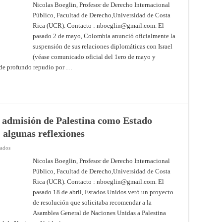
/
Nicolas Boeglin, Profesor de Derecho Internacional
Israel:
Público, Facultad de Derecho,Universidad de Costa
a
propósito
Rica (UCR). Contacto :
nboeglin@gmail.com
. El
del
anuncio
pasado 2 de mayo, Colombia anunció oficialmente la
por
parte
suspensión de sus relaciones diplomáticas con Israel
de
(véase comunicado oficial del 1ero de mayo y
Colombia
de
 de profundo repudio por …
suspender
sus
relaciones
diplomáticas
con
Israel
a admisión de Palestina como Estado
algunas reflexiones
en
vados
El
veto
Nicolas Boeglin, Profesor de Derecho Internacional
de
Público, Facultad de Derecho,Universidad de Costa
Estados
Unidos
Rica (UCR). Contacto :
nboeglin@gmail.com
. El
a
la
pasado 18 de abril, Estados Unidos vetó un proyecto
admisión
de
de resolución que solicitaba recomendar a la
Palestina
Asamblea General de Naciones Unidas a Palestina
como
Estado