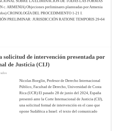
ACIONAL SOBRE LA ELIMINACIÓN DE TODAS LAS FORMAS
diciembre
LA
de
ARMENIA) Objeciones preliminares planteadas por Armenia
CONVENCIÓN
2024
INTERNACIONAL
rrafos) CRONOLOGÍA DEL PROCEDIMIENTO 1-21 I.
–
SOBRE
Corte
LA
CIÓN PRELIMINAR: JURISDICCIÓN RATIONE TEMPORIS 29-64
Internacional
ELIMINACIÓN
de
DE
Justicia
TODAS
LAS
FORMAS
DE
DISCRIMINACIÓN
RACIAL
(ARMENIA
c.
la solicitud de intervención presentada por
AZERBAIYÁN)
–
al de Justicia (CIJ)
Objeciones
preliminares
planteadas
en
vados
por
Gaza
Armenia
/
Nicolas Boeglin, Profesor de Derecho Internacional
–
Israel:
Fallo
Público, Facultad de Derecho, Universidad de Costa
a
de
propósito
12
Rica (UCR) El pasado 28 de junio del 2024, España
de
de
la
noviembre
presentó ante la Corte Internacional de Justicia (CIJ),
solicitud
de
de
una solicitud formal de intervención en el caso que
2024
intervención
–
opone Sudáfrica a Israel: el texto del comunicado
presentada
Corte
por
Internacional
España
de
ante
Justicia
Corte
Internacional