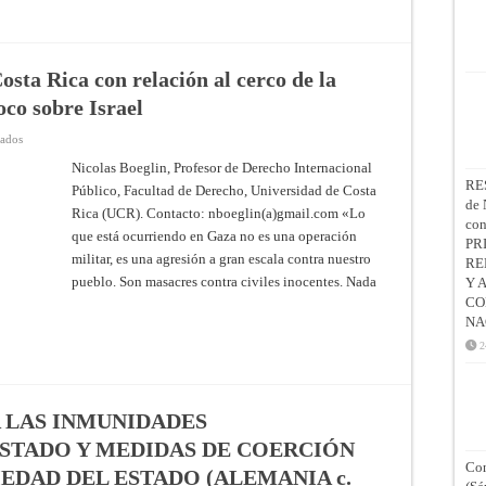
s/Quiebra,
Fallos:
348:189
osta Rica con relación al cerco de la
oco sobre Israel
en
vados
Gaza
/
Nicolas Boeglin, Profesor de Derecho Internacional
Israel:
RE
Público, Facultad de Derecho, Universidad de Costa
apuntes
desde
de 
Rica (UCR). Contacto: nboeglin(a)gmail.com «Lo
Costa
co
Rica
que está ocurriendo en Gaza no es una operación
con
PR
relación
militar, es una agresión a gran escala contra nuestro
RE
al
pueblo. Son masacres contra civiles inocentes. Nada
cerco
Y 
de
CO
la
justicia
NA
que
se
2
cierra
poco
a
poco
sobre
A LAS INMUNIDADES
Israel
ESTADO Y MEDIDAS DE COERCIÓN
Con
EDAD DEL ESTADO (ALEMANIA c.