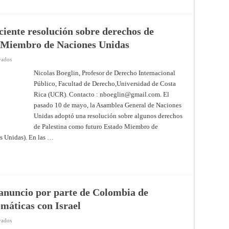
de
Justicia
(CIJ)
eciente resolución sobre derechos de
o Miembro de Naciones Unidas
en
vados
Palestina:
a
Nicolas Boeglin, Profesor de Derecho Internacional
propósito
Público, Facultad de Derecho,Universidad de Costa
de
la
Rica (UCR). Contacto :
nboeglin@gmail.com
. El
reciente
resolución
pasado 10 de mayo, la Asamblea General de Naciones
sobre
derechos
Unidas adoptó una resolución sobre algunos derechos
de
de Palestina como futuro Estado Miembro de
Palestina
como
s Unidas). En las …
futuro
Estado
Miembro
de
Naciones
Unidas
l anuncio por parte de Colombia de
omáticas con Israel
en
vados
Gaza