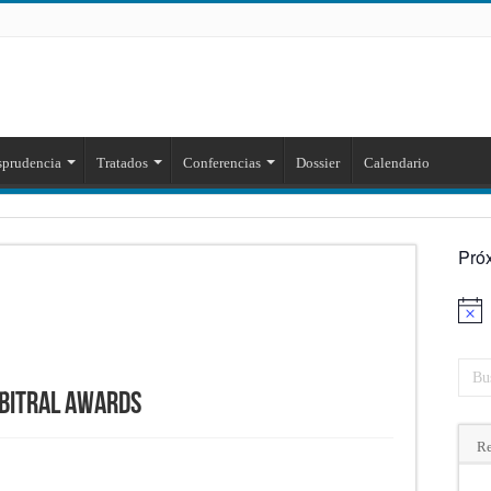
sprudencia
Tratados
Conferencias
Dossier
Calendario
Pró
Aviso
rbitral Awards
Re