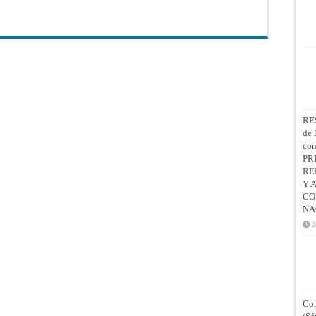
RE
de 
co
PR
RE
Y 
CO
NA
2
Con