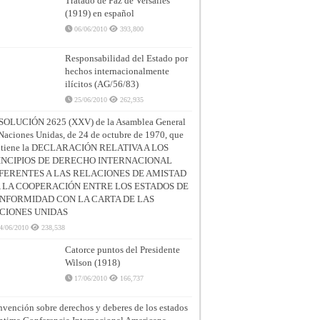
Tratado de Paz de Versalles
(1919) en español
06/06/2010
393,800
Responsabilidad del Estado por
hechos internacionalmente
ilícitos (AG/56/83)
25/06/2010
262,935
SOLUCIÓN 2625 (XXV) de la Asamblea General
Naciones Unidas, de 24 de octubre de 1970, que
ntiene la DECLARACIÓN RELATIVA A LOS
INCIPIOS DE DERECHO INTERNACIONAL
FERENTES A LAS RELACIONES DE AMISTAD
A LA COOPERACIÓN ENTRE LOS ESTADOS DE
NFORMIDAD CON LA CARTA DE LAS
CIONES UNIDAS
4/06/2010
238,538
Catorce puntos del Presidente
Wilson (1918)
17/06/2010
166,737
vención sobre derechos y deberes de los estados