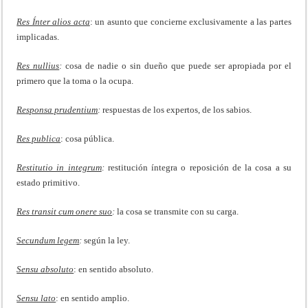
Res Ínter alios acta
: un asunto que concierne exclusivamente a las partes
implicadas.
Res nullius
:
cosa de nadie o sin dueño que puede ser apropiada por el
primero que la toma o la ocupa.
Responsa prudentium
:
respuestas de los expertos, de los sabios.
Res publica
: cosa pública.
Restitutio in integrum
:
restitución íntegra o reposición de la cosa a su
estado primitivo.
Res transit cum onere suo
:
la cosa se transmite con su carga.
Secundum legem
:
según la ley.
Sensu absoluto
: en sentido absoluto.
Sensu lato
: en sentido amplio.