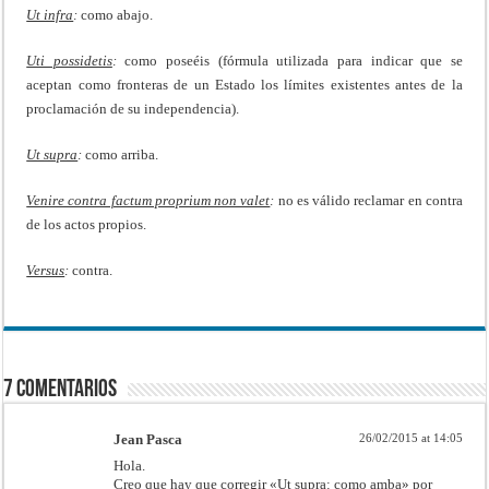
Ut infra
:
como abajo.
Uti possidetis
:
como poseéis (fórmula utilizada para indicar que se
aceptan como fronteras de un Estado los límites existentes antes de la
proclamación de su independencia).
Ut supra
:
como arriba.
Venire contra factum proprium non valet
:
no es válido reclamar en contra
de los actos propios.
Versus
:
contra.
7 Comentarios
Jean Pasca
26/02/2015 at 14:05
Hola.
Creo que hay que corregir «Ut supra: como amba» por