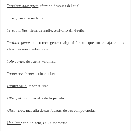
Terminus post quem
: término después del cual.
Terra firma
:
tierra firme.
Terra nullius
:
tierra de nadie, territorio sin dueño.
Tertium genus
:
un tercer genero, algo diferente que no encaja en las
clasificaciones habituales.
Tolo corde
: de buena voluntad.
Totum revolutum
: todo confuso.
Ultima ratio
: razón última.
Ultra petitum
:
más allá de lo pedido.
Ultra vires
:
más allá de sus fuerzas, de sus competencias.
Uno ictu
:
con un acto, en un momento.