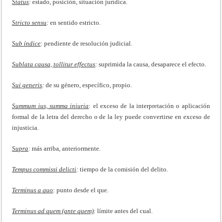
Status
:
estado, posición, situación jurídica.
Stricto sensu
:
en sentido estricto.
Sub índice
: pendiente de resolución judicial.
Sublata causa, tollitur effectus
:
suprimida la causa, desaparece el efecto.
Sui generis
:
de su género, específico, propio.
Summum ius, summa iniuria
: el exceso de la interpretación o aplicación
formal de la letra del derecho o de la ley puede convertirse en exceso de
injusticia.
Supra
:
más arriba, anteriormente.
Tempus commissi delicti
:
tiempo de la comisión del delito.
Terminus a quo
: punto desde el que.
Terminus ad quem (ante quem)
: límite antes del cual.