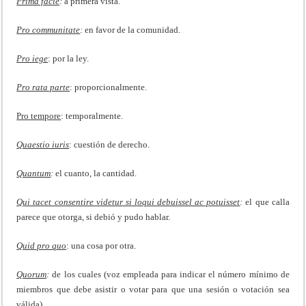
Prima facie
:
a primera vista.
Pro communitate
:
en favor de la comunidad.
Pro iege
: por la ley.
Pro rata parte
: proporcionalmente.
Pro tempore
: temporalmente.
Quaestio iuris
: cuestión de derecho.
Quantum
:
el cuanto, la cantidad.
Qui tacet consentire videtur si loqui debuissel ac potuisset
:
el que calla
parece que otorga, si debió y pudo hablar.
Quid pro quo
: una cosa por otra.
Quorum
:
de los cuales (voz empleada para indicar el número mínimo de
miembros que debe asistir o votar para que una sesión o votación sea
válida).