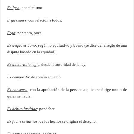
Eo ípso
: por sí mismo.
Erga omnes
:
con relación a todos.
Ergo
: por tanto, pues.
Ex aequo et bono
:
según lo equitativo y bueno (se dice del arreglo de una
disputa basado en la equidad).
Ex auctoritale legis
: desde la autoridad de la ley.
Ex composilo
: de común acuerdo.
Ex consensu
: con la aprobación de la persona a quien se dirige uno o de
quien se habla.
Ex debito iustitiae
: por deber.
Ex factis oritur ius
:
de los hechos se origina el derecho.
Ex gratia
:
por gracia, de favor.