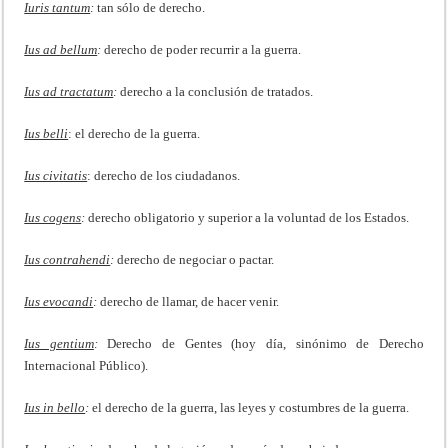
Iuris tantum
:
tan sólo de derecho.
Ius ad bellum
:
derecho de poder recurrir a la guerra.
Ius ad tractatum
:
derecho a la conclusión de tratados.
Ius belli
: el derecho de la guerra.
Ius civitatis
: derecho de los ciudadanos.
Ius cogens
:
derecho obligatorio y superior a la voluntad de los Estados.
Ius contrahendi
:
derecho de negociar o pactar.
Ius evocandi
:
derecho de llamar, de hacer venir.
Ius gentium
:
Derecho de Gentes (hoy día, sinónimo de Derecho
Internacional Público).
Ius in bello
:
el derecho de la guerra, las leyes y costumbres de la guerra.