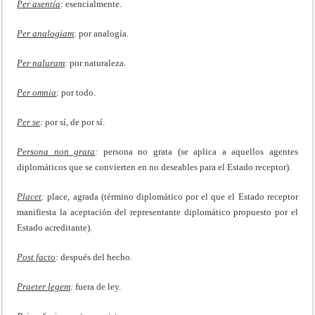
Per asentía
: esencialmente.
Per analogiam
: por analogía.
Per naluram
: por naturaleza.
Per omnia
: por todo.
Per se
:
por sí, de por sí.
Persona non grata
:
persona no grata (se aplica a aquellos agentes
diplomáticos que se convierten en no deseables para el Estado receptor).
Placet
:
place, agrada (término diplomático por el que el Estado receptor
manifiesta la aceptación del representante diplomático propuesto por el
Estado acreditante).
Post facto
:
después del hecho.
Praeter legem
:
fuera de ley.