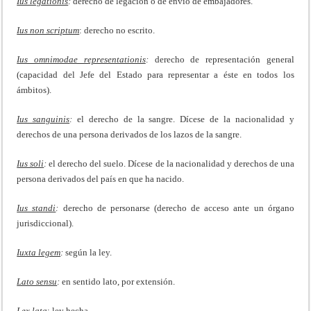
Ius legationis
:
derecho de legación o de envío de embajadores.
Ius non scriptum
: derecho no escrito.
Ius omnimodae representationis
:
derecho de representación general
(capacidad del Jefe del Estado para representar a éste en todos los
ámbitos).
Ius sanguinis
:
el derecho de la sangre. Dícese de la nacionalidad y
derechos de una persona derivados de los lazos de la sangre.
Ius soli
:
el derecho del suelo. Dícese de la nacionalidad y derechos de una
persona derivados del país en que ha nacido.
Ius standi
:
derecho de personarse (derecho de acceso ante un órgano
jurisdiccional).
Iuxta legem
:
según la ley.
Lato sensu
:
en sentido lato, por extensión.
Lex lata
: ley hecha.