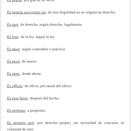
Ex iniuria non oritur ius
:
de una ilegalidad no se origina un derecho.
Ex iure
: de derecho, según derecho; legalmente.
Ex lege
:
de la ley. según la ley.
Ex more
: según costumbre o práctica.
Ex novo
: de nuevo.
Ex nunc
:
desde ahora.
Ex officio
:
de oficio, por razón del oficio.
Ex post facto
:
después del hecho.
Ex professo
: a propósito.
Ex proprio iure
: por derecho propio; sin necesidad de concurso ni
voluntad de otro.