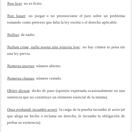
Non licet
: no es lícito.
Non liquet
: no juzgar o no pronunciarse el juez sobre un problema
tomando como pretexto que falta la ley escrita o el derecho aplicable.
Nullius
:
de nadie.
Nullum crime, nulla poena sine praevia lege
:
no hay crimen ni pena sin
una ley previa.
Numerus apertus
:
número abierto.
Numerus clausus
:
número cerrado.
Obiter dictum
:
dicho de paso (opinión expresada ocasionalmente en una
sentencia que no constituye un elemento esencial de la misma).
Onus probandi incumbit actori
:
la carga de la prueba incumbe al actor (al
que alega un hecho o reclama un derecho, le incumbe la obligación de
probar su existencia).