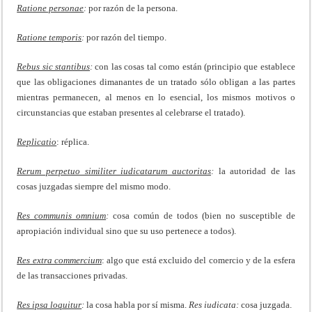
Ratione personae
:
por razón de la persona.
Ratione temporis
:
por razón del tiempo.
Rebus sic stantibus
:
con las cosas tal como están (principio que establece
que las obligaciones dimanantes de un tratado sólo obligan a las partes
mientras permanecen, al menos en lo esencial, los mismos motivos o
circunstancias que estaban presentes al celebrarse el tratado).
Replicatio
: réplica.
Rerum perpetuo similiter iudicatarum auctoritas
:
la autoridad de las
cosas juzgadas siempre del mismo modo.
Res communis omnium
:
cosa común de todos (bien no susceptible de
apropiación individual sino que su uso pertenece a todos).
Res extra commercium
: algo que está excluido del comercio y de la esfera
de las transacciones privadas.
Res ipsa loquitur
:
la cosa habla por sí misma.
Res iudicata:
cosa juzgada.