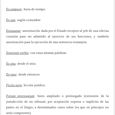
Ex tempore
: fuera de tiempo.
Ex usu
: según costumbre.
Exequatur
:
autorización dada por el Estado receptor al jefe de una oficina
consular para ser admitido al ejercicio de sus funciones, y también
autorización para la ejecución de una sentencia extranjera.
Expressis verbis
:
con estas mismas palabras.
Ex situ
:
desde el sitio.
Ex tunc
:
desde entonces.
Fictio iuris
:
ficción jurídica.
Forum prorogatum
:
fuero ampliado o prolongado (extensión de la
jurisdicción de un tribunal, por aceptación expresa o implícita de las
partes en el litigio, a determinados casos sobre los que en principio no
sería competente).