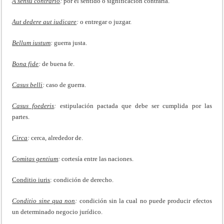
A sensu contrario
:
por el sentido o significación contraria.
Aut dedere aut iudicare
:
o entregar o juzgar.
Bellum iustum
:
guerra justa.
Bona fide
:
de buena fe.
Casus belli
:
caso de guerra.
Casus foederis
:
estipulación pactada que debe ser cumplida por las
partes.
Circa
:
cerca, alrededor de.
Comitas gentium
:
cortesía entre las naciones.
Conditio iuris
: condición de derecho.
Conditio sine qua non
:
condición sin la cual no puede producir efectos
un determinado negocio jurídico.