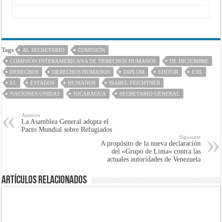
Tags
AL SECRETARIO
COMISIÓN
COMISIÓN INTERAMERICANA DE DERECHOS HUMANOS
DE DICIEMBRE
DERECHOS
DERECHOS HUMANOS
DIPLOM
EDITOR
EJIL
EL
ESTADOS
HUMANOS
ISABEL FEICHTNER
NACIONES UNIDAS
NICARAGUA
SECRETARIO GENERAL
Anterior
La Asamblea General adopta el
Pacto Mundial sobre Refugiados
Siguiente
A propósito de la nueva declaración
del «Grupo de Lima» contra las
actuales autoridades de Venezuela
Artículos Relacionados