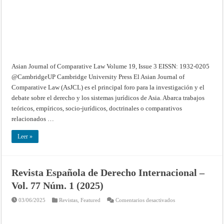
Special
Issue
3
–
December
2024
Asian Journal of Comparative Law Volume 19, Issue 3 EISSN: 1932-0205
@CambridgeUP Cambridge University Press El Asian Journal of
Comparative Law (AsJCL) es el principal foro para la investigación y el
debate sobre el derecho y los sistemas jurídicos de Asia. Abarca trabajos
teóricos, empíricos, socio-jurídicos, doctrinales o comparativos
relacionados …
Leer »
Revista Española de Derecho Internacional –
Vol. 77 Núm. 1 (2025)
en
03/06/2025
Revistas
,
Featured
Comentarios desactivados
Revista
Española
de
Derecho