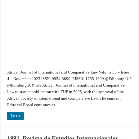
Journal
of
International
and
Comparative
Law
–
Volume
33
–
Issue
4
–
November
2025
African Journal of International and Comparative Law Volume 33 – Issue
4 – November 2025 ISSN: 0954-8890, EISSN: 1755-1609 @EdinburghUP
@EdinburghUP The African Journal of International and Comparative
Law re-started publication with EUP in 2005, with the approval of the
African Society of International and Comparative Law. The eminent
Editorial Board continues as …
Leer »
1991. Revista de Estudios Internacionales –