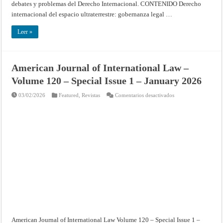
debates y problemas del Derecho Internacional. CONTENIDO Derecho
internacional del espacio ultraterrestre: gobernanza legal …
Leer »
American Journal of International Law –
Volume 120 – Special Issue 1 – January 2026
en
03/02/2026
Featured
,
Revistas
Comentarios desactivados
American
Journal
of
International
Law
–
Volume
120
–
Special
Issue
1
–
January
2026
American Journal of International Law Volume 120 – Special Issue 1 –