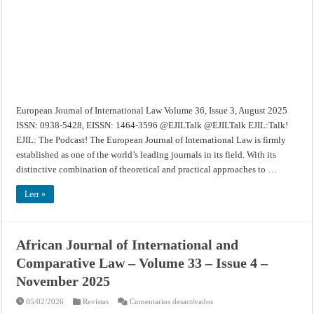
36,
Issue
3,
August
2025
European Journal of International Law Volume 36, Issue 3, August 2025
ISSN: 0938-5428, EISSN: 1464-3596 @EJILTalk @EJILTalk EJIL:Talk!
EJIL: The Podcast! The European Journal of International Law is firmly
established as one of the world’s leading journals in its field. With its
distinctive combination of theoretical and practical approaches to …
Leer »
African Journal of International and
Comparative Law – Volume 33 – Issue 4 –
November 2025
en
05/02/2026
Revistas
Comentarios desactivados
African