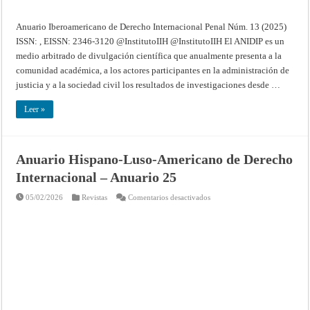
Anuario Iberoamericano de Derecho Internacional Penal Núm. 13 (2025)
ISSN: , EISSN: 2346-3120 @InstitutoIIH @InstitutoIIH El ANIDIP es un
medio arbitrado de divulgación científica que anualmente presenta a la
comunidad académica, a los actores participantes en la administración de
justicia y a la sociedad civil los resultados de investigaciones desde …
Leer »
Anuario Hispano-Luso-Americano de Derecho
Internacional – Anuario 25
en
05/02/2026
Revistas
Comentarios desactivados
Anuario
Hispano-
Luso-
Americano
de
Derecho
Internacional
–
Anuario
25