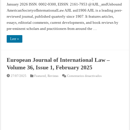
January 2026 ISSN: 0002-9300, EISSN: 2161-7953 @AJIL_andUnbound
AmericanSocietyofInternationalLaw AJIL asil1906 AJIL is a leading peer-
reviewed journal, published quarterly since 1907. It features articles,
essays, editorial comments, current developments, and book reviews by
pre-eminent scholars and practitioners from around the …
Leer »
European Journal of International Law –
Volume 36, Issue 1, February 2025
en
27/07/2025
Featured
,
Revistas
Comentarios desactivados
European
Journal
of
International
Law
–
Volume
36,
Issue
1,
February
2025