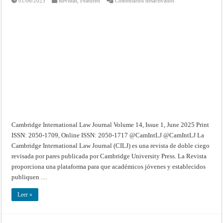
01/06/2025
Revistas
,
Featured
Comentarios desactivados
Cambridge
International
Law
Journal
–
Volume
14
(2025):
Issue
1
(Jun
2025)
Cambridge International Law Journal Volume 14, Issue 1, June 2025 Print
ISSN: 2050-1709, Online ISSN: 2050-1717 @CamIntLJ @CamIntLJ La
Cambridge International Law Journal (CILJ) es una revista de doble ciego
revisada por pares publicada por Cambridge University Press. La Revista
proporciona una plataforma para que académicos jóvenes y establecidos
publiquen …
Leer »