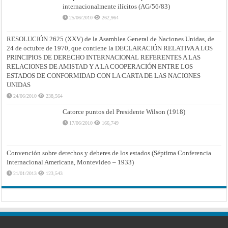
internacionalmente ilícitos (AG/56/83)
25/06/2010
262,964
RESOLUCIÓN 2625 (XXV) de la Asamblea General de Naciones Unidas, de
24 de octubre de 1970, que contiene la DECLARACIÓN RELATIVA A LOS
PRINCIPIOS DE DERECHO INTERNACIONAL REFERENTES A LAS
RELACIONES DE AMISTAD Y A LA COOPERACIÓN ENTRE LOS
ESTADOS DE CONFORMIDAD CON LA CARTA DE LAS NACIONES
UNIDAS
24/06/2010
238,564
Catorce puntos del Presidente Wilson (1918)
17/06/2010
166,749
Convención sobre derechos y deberes de los estados (Séptima Conferencia
Internacional Americana, Montevideo – 1933)
21/01/2013
123,543