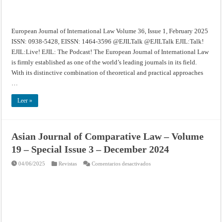
European Journal of International Law Volume 36, Issue 1, February 2025
ISSN: 0938-5428, EISSN: 1464-3596 @EJILTalk @EJILTalk EJIL:Talk!
EJIL:Live! EJIL: The Podcast! The European Journal of International Law
is firmly established as one of the world’s leading journals in its field.
With its distinctive combination of theoretical and practical approaches
…
Leer »
Asian Journal of Comparative Law – Volume
19 – Special Issue 3 – December 2024
en
04/06/2025
Revistas
Comentarios desactivados
Asian
Journal
of
Comparative
Law
–
Volume
19
–