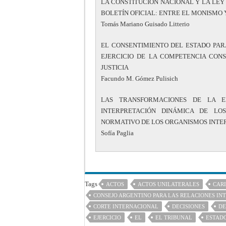
LA CONSTITUCIÓN NACIONAL Y LA LEY 
BOLETÍN OFICIAL: ENTRE EL MONISMO 
Tomás Mariano Guisado Litterio
EL CONSENTIMIENTO DEL ESTADO PAR
EJERCICIO DE LA COMPETENCIA CONS
JUSTICIA
Facundo M. Gómez Pulisich
LAS TRANSFORMACIONES DE LA E
INTERPRETACIÓN DINÁMICA DE LO
NORMATIVO DE LOS ORGANISMOS INTE
Sofía Paglia
Tags
ACTOS
ACTOS UNILATERALES
CARI
CONSEJO ARGENTINO PARA LAS RELACIONES IN
CORTE INTERNACIONAL
DECISIONES
DE
EJERCICIO
EL
EL TRIBUNAL
ESTAD