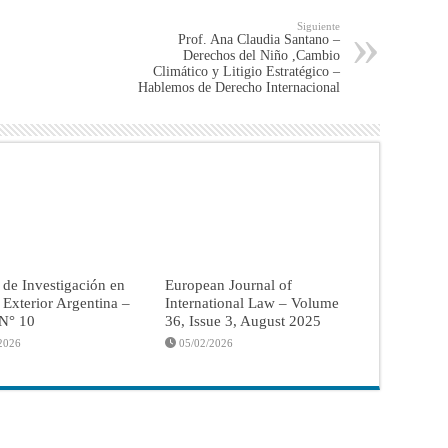
Siguiente
Prof. Ana Claudia Santano –
Derechos del Niño ,Cambio
Climático y Litigio Estratégico –
Hablemos de Derecho Internacional
 de Investigación en
European Journal of
a Exterior Argentina –
International Law – Volume
 N° 10
36, Issue 3, August 2025
2026
05/02/2026