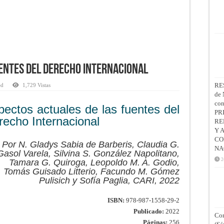
entes del Derecho Internacional
RE
ed
1,729 Vistas
de 
co
pectos actuales de las fuentes del
PR
recho Internacional
RE
Y 
CO
Por N. Gladys Sabia de Barberis, Claudia G.
NA
Gasol Varela, Silvina S. González Napolitano,
2
Tamara G. Quiroga, Leopoldo M. A. Godio,
Tomás Guisado Litterio, Facundo M. Gómez
Pulisich y Sofía Paglia, CARI, 2022
ISBN:
978-987-1558-29-2
Publicado:
2022
Con
Páginas:
256