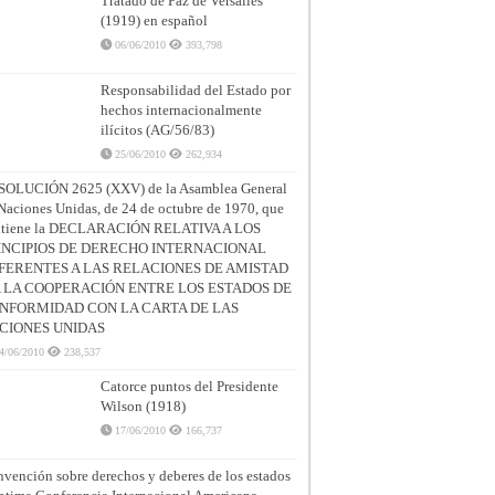
Tratado de Paz de Versalles
(1919) en español
06/06/2010
393,798
Responsabilidad del Estado por
hechos internacionalmente
ilícitos (AG/56/83)
25/06/2010
262,934
SOLUCIÓN 2625 (XXV) de la Asamblea General
Naciones Unidas, de 24 de octubre de 1970, que
ntiene la DECLARACIÓN RELATIVA A LOS
INCIPIOS DE DERECHO INTERNACIONAL
FERENTES A LAS RELACIONES DE AMISTAD
A LA COOPERACIÓN ENTRE LOS ESTADOS DE
NFORMIDAD CON LA CARTA DE LAS
CIONES UNIDAS
4/06/2010
238,537
Catorce puntos del Presidente
Wilson (1918)
17/06/2010
166,737
vención sobre derechos y deberes de los estados