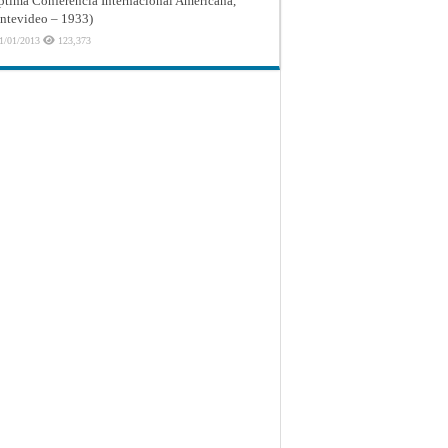
ptima Conferencia Internacional Americana,
tevideo – 1933)
1/01/2013
123,373