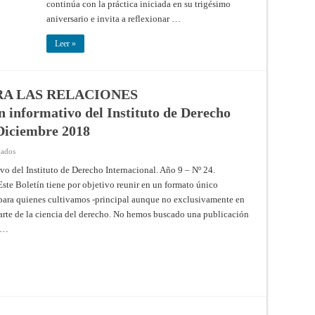
continúa con la práctica iniciada en su trigésimo
41:
La
aniversario e invita a reflexionar …
Política
Exterior
Argentina
Leer »
hacia
los
Centros
de
Poder
Mundial
A LAS RELACIONES
nformativo del Instituto de Derecho
 Diciembre 2018
en
vados
CONSEJO
ARGENTINO
vo del Instituto de Derecho Internacional. Año 9 – Nº 24.
PARA
ste Boletín tiene por objetivo reunir en un formato único
LAS
RELACIONES
 para quienes cultivamos -principal aunque no exclusivamente en
INTERNACIONALES
-
parte de la ciencia del derecho. No hemos buscado una publicación
Boletín
informativo
l …
del
Instituto
de
Derecho
Internacional.
Año
9
–
Nº
24.