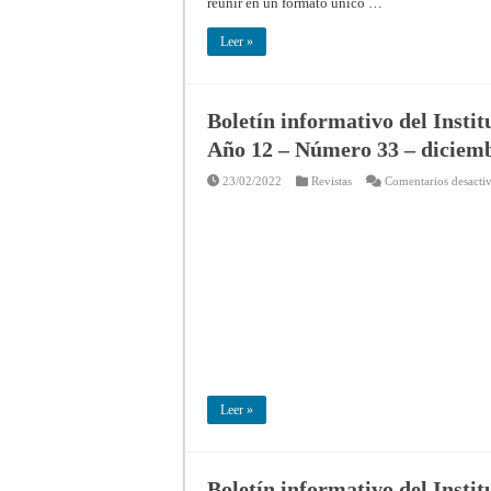
reunir en un formato único …
Leer »
Boletín informativo del Insti
Año 12 – Número 33 – diciem
23/02/2022
Revistas
Comentarios desacti
Leer »
Boletín informativo del Insti