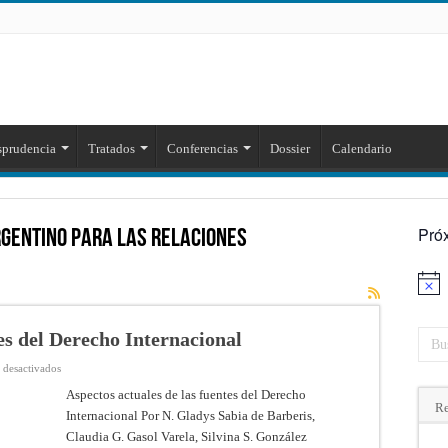
sprudencia
Tratados
Conferencias
Dossier
Calendario
Pró
gentino para las Relaciones
Aviso
tes del Derecho Internacional
en
 desactivados
Aspectos
actuales
Aspectos actuales de las fuentes del Derecho
de
Re
Internacional Por N. Gladys Sabia de Barberis,
las
fuentes
Claudia G. Gasol Varela, Silvina S. González
del