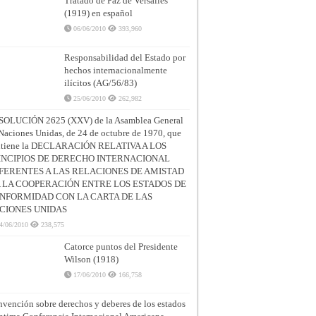
Tratado de Paz de Versalles
(1919) en español
06/06/2010
393,960
Responsabilidad del Estado por
hechos internacionalmente
ilícitos (AG/56/83)
25/06/2010
262,982
SOLUCIÓN 2625 (XXV) de la Asamblea General
Naciones Unidas, de 24 de octubre de 1970, que
ntiene la DECLARACIÓN RELATIVA A LOS
INCIPIOS DE DERECHO INTERNACIONAL
FERENTES A LAS RELACIONES DE AMISTAD
A LA COOPERACIÓN ENTRE LOS ESTADOS DE
NFORMIDAD CON LA CARTA DE LAS
CIONES UNIDAS
4/06/2010
238,575
Catorce puntos del Presidente
Wilson (1918)
17/06/2010
166,758
vención sobre derechos y deberes de los estados