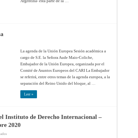
Argentina- esta parte de la …
31
–
abril
2021
ea
La agenda de la Unión Europea Sesión académica a
cargo de S.E. la Señora Aude Maio-Coliche,
Embajador de la Unión Europea, organizada por el
Comité de Asuntos Europeos del CARI La Embajador
se referirá, entre otros temas de la agenda europea, a la
separación del Reino Unido del bloque, al …
Leer »
l Instituto de Derecho Internacional –
bre 2020
en
vados
CARI