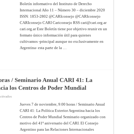
–
Boletín informativo del Instituto de Derecho
Boletín
Internacional Año 11 – Número 30 – diciembre 2020
informativo
del
ISSN: 1853-2802 @CARIconsejo @CARIconsejo
Instituto
de
CARIconsejo CARI Cariconsejo RSS
cari@cari.org.ar
Derecho
Internacional
cari.org.ar Este Boletín tiene por objetivo reunir en un
–
formato único información útil para quienes
Año
11
cultivamos -principal aunque no exclusivamente en
–
Número
Argentina- esta parte de la …
30
–
diciembre
2020
horas / Seminario Anual CARI 41: La
acia los Centros de Poder Mundial
en
ctivados
Jueves
7
Jueves 7 de noviembre, 9.00 horas / Seminario Anual
de
CARI 41: La Política Exterior Argentina hacia los
noviembre,
9.00
Centros de Poder Mundial Seminario organizado con
horas
/
motivo del 41º aniversario del CARI. El Consejo
Seminario
Anual
Argentino para las Relaciones Internacionales
CARI