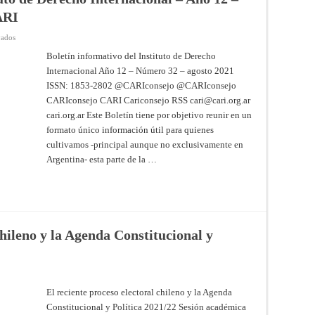
ARI
en
vados
Boletín
informativo
Boletín informativo del Instituto de Derecho
del
Internacional Año 12 – Número 32 – agosto 2021
Instituto
de
ISSN: 1853-2802 @CARIconsejo @CARIconsejo
Derecho
Internacional
CARIconsejo CARI Cariconsejo RSS
cari@cari.org.ar
–
Año
cari.org.ar Este Boletín tiene por objetivo reunir en un
12
formato único información útil para quienes
–
Número
cultivamos -principal aunque no exclusivamente en
32
–
Argentina- esta parte de la …
agosto
2021
–
CARI
chileno y la Agenda Constitucional y
El reciente proceso electoral chileno y la Agenda
Constitucional y Política 2021/22 Sesión académica