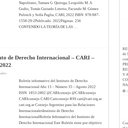
Derecho
Napolitano, Tamara G. Quiroga, Leopoldo M. A.
Internacional
Godio, Tomás Guisado Litterio, Facundo M. Gómez
Pulisich y Sofía Paglia, CARI, 2022 ISBN: 978-987-
1558-29-2Publicado: 2022Páginas: 256
CONTENIDO LA TEORÍA DE LAS …
RE
de 
tuto de Derecho Internacional – CARI –
co
 2022
PR
RE
en
vados
Y 
Boletín
CO
informativo
Boletín informativo del Instituto de Derecho
del
NA
Internacional Año 13 – Número 35 – Agosto 2022
Instituto
de
2
ISSN: 1853-2802 @CARIconsejo @CARIconsejo
Derecho
Internacional
CARIconsejo CARI Cariconsejo RSS
cari@cari.org.ar
–
CARI
cari.org.ar Consejo Argentino para las Relaciones
–
InternacionalesInstituto de Derecho
Año
13
InternacionalBoletín Informativo del Instituto de
–
Número
Derecho Internacional Este Boletín tiene por objetivo
Con
35
–