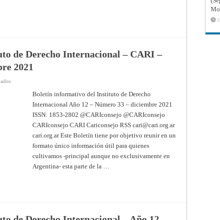
(Sé
Agosto
Mon
2022
2
tuto de Derecho Internacional – CARI –
bre 2021
en
vados
Boletín
informativo
Boletín informativo del Instituto de Derecho
del
Internacional Año 12 – Número 33 – diciembre 2021
Instituto
de
ISSN: 1853-2802 @CARIconsejo @CARIconsejo
Derecho
Internacional
CARIconsejo CARI Cariconsejo RSS
cari@cari.org.ar
–
CARI
cari.org.ar Este Boletín tiene por objetivo reunir en un
–
formato único información útil para quienes
Año
12
cultivamos -principal aunque no exclusivamente en
–
Número
Argentina- esta parte de la …
33
–
diciembre
2021
tuto de Derecho Internacional – Año 12 –