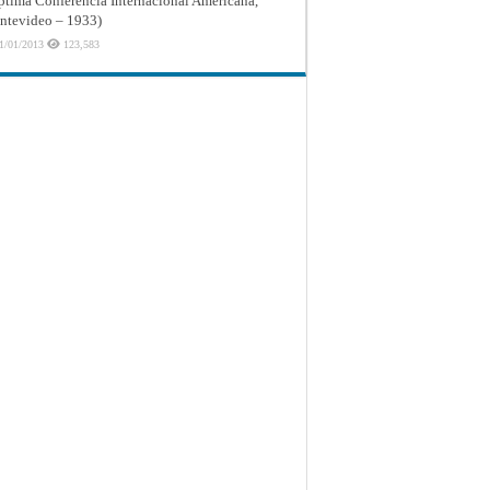
ptima Conferencia Internacional Americana,
tevideo – 1933)
1/01/2013
123,583