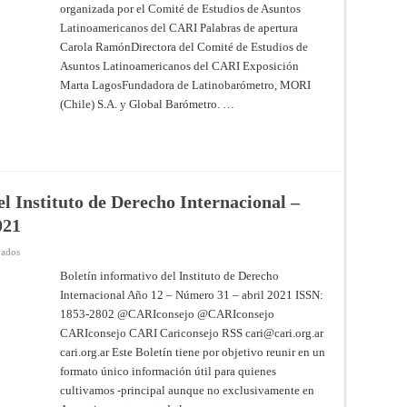
organizada por el Comité de Estudios de Asuntos
Latinoamericanos del CARI Palabras de apertura
Carola RamónDirectora del Comité de Estudios de
Asuntos Latinoamericanos del CARI Exposición
Marta LagosFundadora de Latinobarómetro, MORI
(Chile) S.A. y Global Barómetro. …
l Instituto de Derecho Internacional –
021
en
vados
CARI
–
Boletín informativo del Instituto de Derecho
Boletín
Internacional Año 12 – Número 31 – abril 2021 ISSN:
informativo
del
1853-2802 @CARIconsejo @CARIconsejo
Instituto
de
CARIconsejo CARI Cariconsejo RSS
cari@cari.org.ar
Derecho
Internacional
cari.org.ar Este Boletín tiene por objetivo reunir en un
–
formato único información útil para quienes
Año
12
cultivamos -principal aunque no exclusivamente en
–
Número