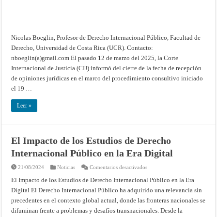
a
nueva
solicitud
de
opinión
consultiva
a
Nicolas Boeglin, Profesor de Derecho Internacional Público, Facultad de
la
Corte
Derecho, Universidad de Costa Rica (UCR). Contacto:
Internacional
nboeglin(a)gmail.com El pasado 12 de marzo del 2025, la Corte
de
Justicia
Internacional de Justicia (CIJ) informó del cierre de la fecha de recepción
(CIJ)
de opiniones jurídicas en el marco del procedimiento consultivo iniciado
el 19 …
Leer »
El Impacto de los Estudios de Derecho
Internacional Público en la Era Digital
en
21/08/2024
Noticias
Comentarios desactivados
El
Impacto
El Impacto de los Estudios de Derecho Internacional Público en la Era
de
Digital El Derecho Internacional Público ha adquirido una relevancia sin
los
Estudios
precedentes en el contexto global actual, donde las fronteras nacionales se
de
Derecho
difuminan frente a problemas y desafíos transnacionales. Desde la
Internacional