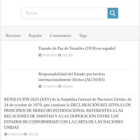
Reciente
Popular
Comentarios
Tags
Tratado de Paz de Versalles (1919) en español
06/06/2010
393,985
Responsabilidad del Estado por hechos
internacionalmente ilícitos (AG/56/83)
25/06/2010
263,001
RESOLUCIÓN 2625 (XXV) de la Asamblea General de Naciones Unidas, de
24 de octubre de 1970, que contiene la DECLARACIÓN RELATIVA A LOS
PRINCIPIOS DE DERECHO INTERNACIONAL REFERENTES A LAS
RELACIONES DE AMISTAD Y A LA COOPERACIÓN ENTRE LOS
ESTADOS DE CONFORMIDAD CON LA CARTA DE LAS NACIONES
UNIDAS
24/06/2010
238,581