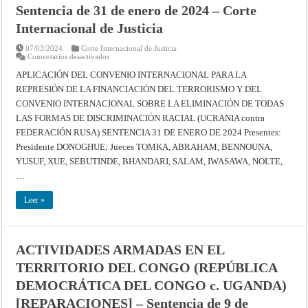
Sentencia de 31 de enero de 2024 – Corte
Internacional de Justicia
07/03/2024
Corte Internacional de Justicia
en
Comentarios desactivados
APLICACIÓN
DEL
APLICACIÓN DEL CONVENIO INTERNACIONAL PARA LA
CONVENIO
REPRESIÓN DE LA FINANCIACIÓN DEL TERRORISMO Y DEL
INTERNACIONAL
PARA
CONVENIO INTERNACIONAL SOBRE LA ELIMINACIÓN DE TODAS
LA
REPRESIÓN
LAS FORMAS DE DISCRIMINACIÓN RACIAL (UCRANIA contra
DE
LA
FEDERACIÓN RUSA) SENTENCIA 31 DE ENERO DE 2024 Presentes:
FINANCIACIÓN
Presidente DONOGHUE; Jueces TOMKA, ABRAHAM, BENNOUNA,
DEL
TERRORISMO
YUSUF, XUE, SEBUTINDE, BHANDARI, SALAM, IWASAWA, NOLTE,
Y
DEL
…
CONVENIO
INTERNACIONAL
SOBRE
Leer »
LA
ELIMINACIÓN
DE
TODAS
LAS
FORMAS
ACTIVIDADES ARMADAS EN EL
DE
DISCRIMINACIÓN
TERRITORIO DEL CONGO (REPÚBLICA
RACIAL
(UCRANIA
DEMOCRÁTICA DEL CONGO c. UGANDA)
contra
FEDERACIÓN
[REPARACIONES] – Sentencia de 9 de
RUSA)