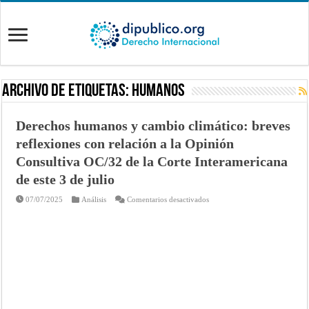
Archivo de Etiquetas:
humanos
Derechos humanos y cambio climático: breves
reflexiones con relación a la Opinión
Consultiva OC/32 de la Corte Interamericana
de este 3 de julio
en
07/07/2025
Análisis
Comentarios desactivados
Derechos
humanos
y
cambio
climático:
breves
reflexiones
con
relación
a
la
Opinión
Consultiva