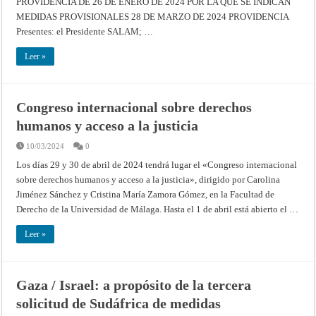
PROVIDENCIA DE 26 DE ENERO DE 2024 POR LA QUE SE INDICAN
Y
SANCIÓN
MEDIDAS PROVISIONALES 28 DE MARZO DE 2024 PROVIDENCIA
DEL
Presentes: el Presidente SALAM; …
DELITO
DE
GENOCIDIO
Leer »
EN
LA
FRANJA
DE
GAZA
(SUDÁFRICA
Congreso internacional sobre derechos
c.
ISRAEL)
humanos y acceso a la justicia
–
SOLICITUD
DE
10/03/2024
0
MODIFICACIÓN
DE
Los días 29 y 30 de abril de 2024 tendrá lugar el «Congreso internacional
LA
PROVIDENCIA
sobre derechos humanos y acceso a la justicia», dirigido por Carolina
DE
26
Jiménez Sánchez y Cristina María Zamora Gómez, en la Facultad de
DE
Derecho de la Universidad de Málaga. Hasta el 1 de abril está abierto el …
ENERO
DE
2024
Leer »
POR
LA
QUE
SE
INDICAN
MEDIDAS
Gaza / Israel: a propósito de la tercera
PROVISIONALES
–
solicitud de Sudáfrica de medidas
Providencia
de