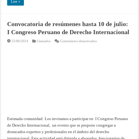
Leer »
PALESTINO
OCUPADO,
INCLUIDA
JERUSALÉN
ORIENTAL
–
Convocatoria de resúmenes hasta 10 de julio:
Opinión
Consultiva
I Congreso Peruano de Derecho Internacional
de
19
de
en
25/06/2024
Llamados
Comentarios desactivados
julio
Convocatoria
de
de
2024
resúmenes
–
hasta
Corte
10
Internacional
de
de
julio:
Justicia
I
Congreso
Peruano
de
Derecho
Internacional
Estimada comunidad: Los invitamos a participar en I Congreso Peruano
de Derecho Internacional, un evento que se propone congregar a
destacados expertos y profesionales en el ámbito del derecho
internacional. Esta actividad está dirigida a abogados, funcionarios de