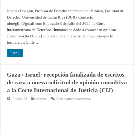
OC/32
de
la
Nicolas Boeglin, Profesor de Derecho Internacional Público, Facultad de
Corte
Interamericana
Derecho, Universidad de Costa Rica (UCR). Contacto:
de
nboeglin@gmail.com
El pasado 3 de julio del 2025, la Corte
este
3
Interamericana de Derechos Humanos ha dado a conocer su opinión
de
julio
consultiva (la OC/32) con relación a una serie de preguntas que le
formularon Chile …
Leer »
Gaza / Israel: recepción finalizada de escritos
de cara a nueva solicitud de opinión consultiva
a la Corte Internacional de Justicia (CIJ)
en
19/03/2025
Informe
Comentarios desactivados
Gaza
/
Israel:
recepción
finalizada
de
escritos
de
cara