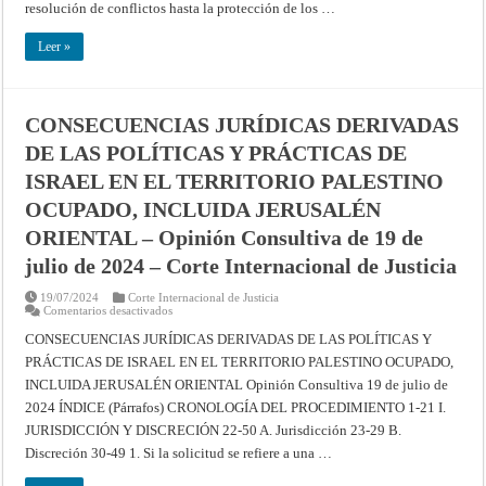
Público
resolución de conflictos hasta la protección de los …
en
la
Era
Leer »
Digital
CONSECUENCIAS JURÍDICAS DERIVADAS
DE LAS POLÍTICAS Y PRÁCTICAS DE
ISRAEL EN EL TERRITORIO PALESTINO
OCUPADO, INCLUIDA JERUSALÉN
ORIENTAL – Opinión Consultiva de 19 de
julio de 2024 – Corte Internacional de Justicia
19/07/2024
Corte Internacional de Justicia
en
Comentarios desactivados
CONSECUENCIAS
JURÍDICAS
CONSECUENCIAS JURÍDICAS DERIVADAS DE LAS POLÍTICAS Y
DERIVADAS
PRÁCTICAS DE ISRAEL EN EL TERRITORIO PALESTINO OCUPADO,
DE
LAS
INCLUIDA JERUSALÉN ORIENTAL Opinión Consultiva 19 de julio de
POLÍTICAS
Y
2024 ÍNDICE (Párrafos) CRONOLOGÍA DEL PROCEDIMIENTO 1-21 I.
PRÁCTICAS
DE
JURISDICCIÓN Y DISCRECIÓN 22-50 A. Jurisdicción 23-29 B.
ISRAEL
Discreción 30-49 1. Si la solicitud se refiere a una …
EN
EL
TERRITORIO