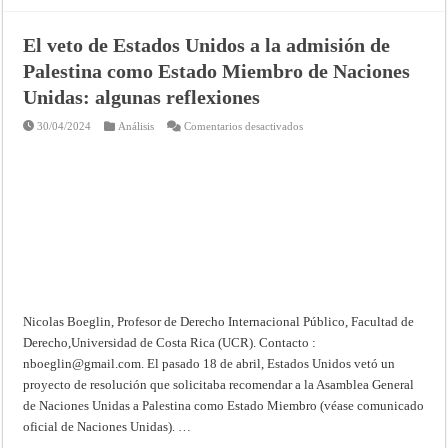
CHILE
–
12
El veto de Estados Unidos a la admisión de
a
18
Palestina como Estado Miembro de Naciones
DE
AGOSTO
Unidas: algunas reflexiones
DE
1959
en
30/04/2024
Análisis
Comentarios desactivados
El
veto
de
Estados
Unidos
a
la
admisión
de
Palestina
como
Estado
Miembro
de
Naciones
Unidas:
Nicolas Boeglin, Profesor de Derecho Internacional Público, Facultad de
algunas
reflexiones
Derecho,Universidad de Costa Rica (UCR). Contacto :
nboeglin@gmail.com
. El pasado 18 de abril, Estados Unidos vetó un
proyecto de resolución que solicitaba recomendar a la Asamblea General
de Naciones Unidas a Palestina como Estado Miembro (véase comunicado
oficial de Naciones Unidas). …