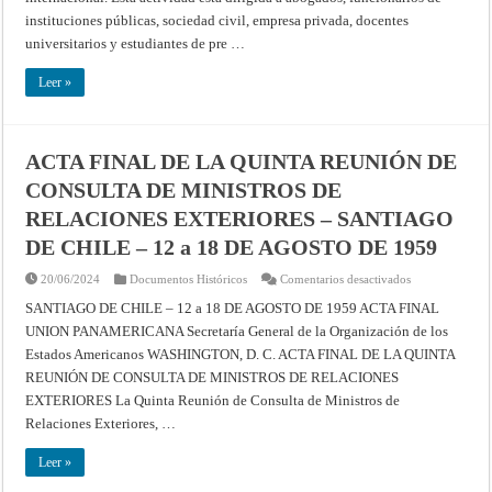
instituciones públicas, sociedad civil, empresa privada, docentes
universitarios y estudiantes de pre …
Leer »
ACTA FINAL DE LA QUINTA REUNIÓN DE
CONSULTA DE MINISTROS DE
RELACIONES EXTERIORES – SANTIAGO
DE CHILE – 12 a 18 DE AGOSTO DE 1959
en
20/06/2024
Documentos Históricos
Comentarios desactivados
ACTA
FINAL
SANTIAGO DE CHILE – 12 a 18 DE AGOSTO DE 1959 ACTA FINAL
DE
UNION PANAMERICANA Secretaría General de la Organización de los
LA
QUINTA
Estados Americanos WASHINGTON, D. C. ACTA FINAL DE LA QUINTA
REUNIÓN
DE
REUNIÓN DE CONSULTA DE MINISTROS DE RELACIONES
CONSULTA
DE
EXTERIORES La Quinta Reunión de Consulta de Ministros de
MINISTROS
Relaciones Exteriores, …
DE
RELACIONES
EXTERIORES
Leer »
–
SANTIAGO
DE