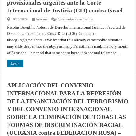
provisionales urgentes ante la Corte
28
de
marzo
Internacional de Justicia (CIJ) contra Israel
de
2024
en
10/03/2024
Informe
Comentarios desactivados
–
Gaza
Corte
/
Nicolas Boeglin, Profesor de Derecho Internacional Público, Facultad de
Internacional
Israel:
de
Derecho,Universidad de Costa Rica (UCR). Contacto :
a
Justicia
propósito
nboeglin@gmail.com
. «We fear that this already catastrophic situation
de
la
may slide deeper into the abyss as many Palestinians mark the holy month
tercera
solicitud
of Ramadan – a period that is meant to honour peace and tolerance …
de
Sudáfrica
de
Leer »
medidas
provisionales
urgentes
ante
la
APLICACIÓN DEL CONVENIO
Corte
Internacional
INTERNACIONAL PARA LA REPRESIÓN
de
Justicia
(CIJ)
DE LA FINANCIACIÓN DEL TERRORISMO
contra
Israel
Y DEL CONVENIO INTERNACIONAL
SOBRE LA ELIMINACIÓN DE TODAS LAS
FORMAS DE DISCRIMINACIÓN RACIAL
(UCRANIA contra FEDERACIÓN RUSA) –