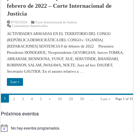
–
febrero de 2022 – Corte Internacional de
Sentencia
de
Justicia
31
de
enero
07/03/2024
Corte Internacional de Justicia
de
en
Comentarios desactivados
2024
ACTIVIDADES
–
ARMADAS
ACTIVIDADES ARMADAS EN EL TERRITORIO DEL CONGO
Corte
EN
Internacional
(REPÚBLICA DEMOCRÁTICA DEL CONGO c. UGANDA)
EL
de
TERRITORIO
Justicia
[REPARACIONES] SENTENCIA 9 de febrero de 2022 Presentes:
DEL
CONGO
Presidente DONOGHUE; Vicepresidente GEVORGIAN; Jueces TOMKA,
(REPÚBLICA
DEMOCRÁTICA
ABRAHAM, BENNOUNA, YUSUF, XUE, SEBUTINDE, BHANDARI,
DEL
ROBINSON, SALAM, IWASAWA, NOLTE; Juez ad hoc DAUDET;
CONGO
c.
Secretario GAUTIER. En el asunto relativo a …
UGANDA)
[REPARACIONES]
–
Leer »
Sentencia
de
9
de
febrero
1
2
3
4
5
»
10
20
30
...
Last »
Page 1 of 55
de
2022
–
Corte
Próximos eventos
Internacional
de
Justicia
No hay eventos programados.
Aviso