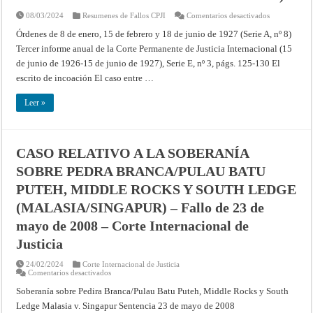
de
Justicia
en
08/03/2024
Resumenes de Fallos CPJI
Comentarios desactivados
Internacional
Denuncia
del
Órdenes de 8 de enero, 15 de febrero y 18 de junio de 1927 (Serie A, nº 8)
Tratado
Tercer informe anual de la Corte Permanente de Justicia Internacional (15
de
2
de junio de 1926-15 de junio de 1927), Serie E, nº 3, págs. 125-130 El
de
noviembre
escrito de incoación El caso entre …
de
1865
entre
Leer »
China
y
Bélgica
(medidas
provisionales
(Resúmenes
CASO RELATIVO A LA SOBERANÍA
de
los
SOBRE PEDRA BRANCA/PULAU BATU
fallos,
opiniones
PUTEH, MIDDLE ROCKS Y SOUTH LEDGE
consultivas
y
(MALASIA/SINGAPUR) – Fallo de 23 de
providencias
de
mayo de 2008 – Corte Internacional de
la
Corte
Justicia
Permanente
de
Justicia
24/02/2024
Corte Internacional de Justicia
Internacional
en
Comentarios desactivados
CASO
RELATIVO
Soberanía sobre Pedira Branca/Pulau Batu Puteh, Middle Rocks y South
A
Ledge Malasia v. Singapur Sentencia 23 de mayo de 2008
LA