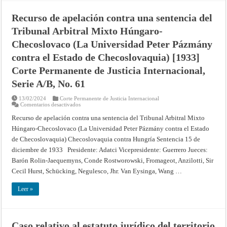
Recurso de apelación contra una sentencia del
Tribunal Arbitral Mixto Húngaro-
Checoslovaco (La Universidad Peter Pázmány
contra el Estado de Checoslovaquia) [1933]
Corte Permanente de Justicia Internacional,
Serie A/B, No. 61
13/02/2024
Corte Permanente de Justicia Internacional
en
Comentarios desactivados
Recurso
de
Recurso de apelación contra una sentencia del Tribunal Arbitral Mixto
apelación
Húngaro-Checoslovaco (La Universidad Peter Pázmány contra el Estado
contra
una
de Checoslovaquia) Checoslovaquia contra Hungría Sentencia 15 de
sentencia
del
diciembre de 1933 Presidente: Adatci Vicepresidente: Guerrero Jueces:
Tribunal
Arbitral
Barón Rolin-Jaequemyns, Conde Rostworowski, Fromageot, Anzilotti, Sir
Mixto
Cecil Hurst, Schücking, Negulesco, Jhr. Van Eysinga, Wang …
Húngaro-
Checoslovaco
(La
Leer »
Universidad
Peter
Pázmány
contra
el
Estado
Caso relativo al estatuto jurídico del territorio
de