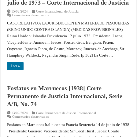
julio de 1973 – Corte Internacional de Justicia
15/02/2024
Corte Internacional de Justicia
en
Comentarios desactivados
CASO
RELATIVO
CASO RELATIVO A LA JURISDICCIÓN EN MATERIA DE PESQUERÍAS
A
(REINO UNIDO CONTRA ISLANDIA) (MEDIDAS PROVISIONALES)
LA
JURISDICCIÓN
Reino Unido v. Islandia Providencia 12 julio 1973 Presidente: Lachs;
EN
MATERIA
Vicepresidente: Ammoun; Jueces: Forster, Gros, Bengzon, Petren,
DE
PESQUERÍAS
Onyeama, Ignacio-Pinto, de Castro, Morozov, Jimenez de Arechaga, Sir
(REINO
Humphrey Waldock, Nagendra Singh, Rude. [p.302] La Corte …
UNIDO
CONTRA
ISLANDIA)
Leer »
(MEDIDAS
PROVISIONALES)
–
Providencia
de
12
Fosfatos en Marruecos [1938] Corte
de
julio
Permanente de Justicia Internacional, Serie
de
1973
A/B, No. 74
–
Corte
Internacional
13/02/2024
Corte Permanente de Justicia Internacional
de
en
Comentarios desactivados
Justicia
Fosfatos
en
Fosfatos en Marruecos Italia contra Francia Sentencia 14 de junio de 1938
Marruecos
Presidente: Guerrero Vicepresidente: Sir Cecil Hurst Jueces: Conde
[1938]
Corte