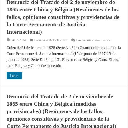
Denuncia del Tratado del 2 de noviembre de
1865 entre China y Bélgica (Resúmenes de los
fallos, opiniones consultivas y providencias de
la Corte Permanente de Justicia
Internacional)
en
08/03/2024
Resumenes de Fallos CPJI
Comentarios desactivados
Denuncia
del
Orden de 21 de febrero de 1928 (Serie A, nº 14) Cuarto informe anual de la
Tratado
Corte Permanente de Justicia Internacional (15 de junio de 1927-15 de
del
2
junio de 1928), Serie E, nº 4, p. 151 El caso entre Bélgica y China El caso
de
noviembre
entre Bélgica y China fue sometido …
de
1865
entre
Leer »
China
y
Bélgica
(Resúmenes
de
los
Denuncia del Tratado de 2 de noviembre de
fallos,
opiniones
1865 entre China y Bélgica (medidas
consultivas
y
provisionales) (Resúmenes de los fallos,
providencias
de
opiniones consultivas y providencias de la
la
Corte
Corte Permanente de Justicia Internacional)
Permanente