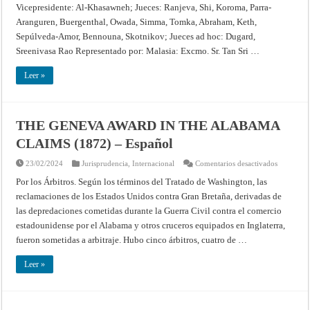
SOBERANÍA
Vicepresidente: Al-Khasawneh; Jueces: Ranjeva, Shi, Koroma, Parra-
SOBRE
PEDRA
Aranguren, Buergenthal, Owada, Simma, Tomka, Abraham, Keth,
BRANCA/PULAU
BATU
Sepúlveda-Amor, Bennouna, Skotnikov; Jueces ad hoc: Dugard,
PUTEH,
Sreenivasa Rao Representado por: Malasia: Excmo. Sr. Tan Sri …
MIDDLE
ROCKS
Y
Leer »
SOUTH
LEDGE
(MALASIA/SINGAPUR)
–
Fallo
de
THE GENEVA AWARD IN THE ALABAMA
23
de
CLAIMS (1872) – Español
mayo
de
2008
en
23/02/2024
Jurisprudencia
,
Internacional
Comentarios desactivados
–
THE
Corte
GENEVA
Por los Árbitros. Según los términos del Tratado de Washington, las
Internacional
AWARD
de
reclamaciones de los Estados Unidos contra Gran Bretaña, derivadas de
IN
Justicia
THE
las depredaciones cometidas durante la Guerra Civil contra el comercio
ALABAM
CLAIMS
estadounidense por el Alabama y otros cruceros equipados en Inglaterra,
(1872)
–
fueron sometidas a arbitraje. Hubo cinco árbitros, cuatro de …
Español
Leer »