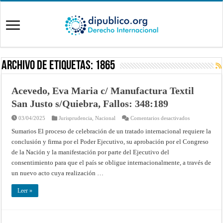
Archivo de Etiquetas:
1865
Acevedo, Eva Maria c/ Manufactura Textil
San Justo s/Quiebra, Fallos: 348:189
en
03/04/2025
Jurisprudencia
,
Nacional
Comentarios desactivados
Acevedo,
Eva
Sumarios El proceso de celebración de un tratado internacional requiere la
Maria
conclusión y firma por el Poder Ejecutivo, su aprobación por el Congreso
c/
Manufactura
de la Nación y la manifestación por parte del Ejecutivo del
Textil
San
consentimiento para que el país se obligue internacionalmente, a través de
Justo
s/Quiebra,
un nuevo acto cuya realización …
Fallos:
348:189
Leer »