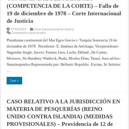
Corte
(COMPETENCIA DE LA CORTE) – Fallo de
Internacional
de
Justicia
19 de diciembre de 1978 – Corte Internacional
de Justicia
17/02/2024
Corte Internacional de Justicia
en
Comentarios desactivados
CASO
RELATIVO
Plataforma continental del Mar Egeo Grecia v. Turquía Sentencia 19 de
A
diciembre de 1978 Presidente: E. Jiménez de Aréchaga; Vicepresidente:
LA
PLATAFORMA
Nagendra Singh; Jueces: Forster, Gros, Lachs, Dillard , De Castro,
CONTINENTAL
DEL
Morozov, Sir Humhrey Waldock, Ruda, Mosler, Elias, Tarazi; Juez ad hoc:
MAR
EGEO
Stassinopoulos Representado por: Hellenic Republic: Excmo. Sr. Sotirios
(COMPETENCIA
…
DE
LA
CORTE)
Leer »
–
Fallo
de
19
de
diciembre
CASO RELATIVO A LA JURISDICCIÓN EN
de
1978
MATERIA DE PESQUERÍAS (REINO
–
Corte
UNIDO CONTRA ISLANDIA) (MEDIDAS
Internacional
de
Justicia
PROVISIONALES) – Providencia de 12 de