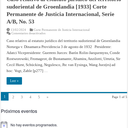
Checoslovaquia)
sudoriental de Groenlandia [1933] Corte
[1933]
Corte
Permanente de Justicia Internacional, Serie
Permanente
de
Justicia
A/B, No. 53
Internacional,
Serie
13/02/2024
Corte Permanente de Justicia Internacional
A/B,
en
Comentarios desactivados
No.
Caso
61
relativo
Caso relativo al estatuto jurídico del territorio sudoriental de Groenlandia
al
Noruega v. Dinamarca Providencia 3 de agosto de 1932 Presidente:
estatuto
jurídico
Adatci Vicepresidente: Guerrero Jueces: Barón Rolin-Jaequemyns, Conde
del
territorio
Rostworowski, Fromageot, de Bustamante, Altamira, Anzilotti, Urrutia, Sir
sudoriental
de
Cecil Hurst, Schücking, Negulesco, Jhr. van Eysinga, Wang Juez(es) ad
Groenlandia
hoc: Vogt, Zahle [p277] …
[1933]
Corte
Permanente
Leer »
de
Justicia
Internacional,
Serie
A/B,
1
2
3
4
5
»
Page 1 of 5
No.
53
Próximos eventos
No hay eventos programados.
Aviso