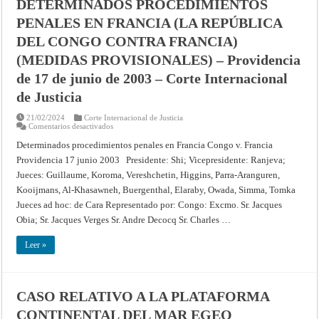
DETERMINADOS PROCEDIMIENTOS
PENALES EN FRANCIA (LA REPÚBLICA
DEL CONGO CONTRA FRANCIA)
(MEDIDAS PROVISIONALES) – Providencia
de 17 de junio de 2003 – Corte Internacional
de Justicia
21/02/2024
Corte Internacional de Justicia
en
Comentarios desactivados
DETERMINADOS
PROCEDIMIENTOS
Determinados procedimientos penales en Francia Congo v. Francia
PENALES
Providencia 17 junio 2003 Presidente: Shi; Vicepresidente: Ranjeva;
EN
FRANCIA
Jueces: Guillaume, Koroma, Vereshchetin, Higgins, Parra-Aranguren,
(LA
REPÚBLICA
Kooijmans, Al-Khasawneh, Buergenthal, Elaraby, Owada, Simma, Tomka
DEL
CONGO
Jueces ad hoc: de Cara Representado por: Congo: Excmo. Sr. Jacques
CONTRA
Obia; Sr. Jacques Verges Sr. Andre Decocq Sr. Charles …
FRANCIA)
(MEDIDAS
PROVISIONALES)
Leer »
–
Providencia
de
17
de
junio
CASO RELATIVO A LA PLATAFORMA
de
2003
CONTINENTAL DEL MAR EGEO
–