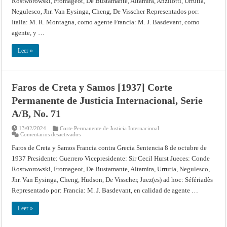
Rostworowski, Fromageot, De Bustamante, Altamira, Anzilotti, Urrutia,
Permanente
de
Negulesco, Jhr. Van Eysinga, Cheng, De Visscher Representados por:
Justicia
Internacional,
Italia: M. R. Montagna, como agente Francia: M. J. Basdevant, como
Serie
agente, y …
A/B,
No.
74
Leer »
Faros de Creta y Samos [1937] Corte
Permanente de Justicia Internacional, Serie
A/B, No. 71
13/02/2024
Corte Permanente de Justicia Internacional
en
Comentarios desactivados
Faros
de
Faros de Creta y Samos Francia contra Grecia Sentencia 8 de octubre de
Creta
1937 Presidente: Guerrero Vicepresidente: Sir Cecil Hurst Jueces: Conde
y
Samos
Rostworowski, Fromageot, De Bustamante, Altamira, Urrutia, Negulesco,
[1937]
Corte
Jhr. Van Eysinga, Cheng, Hudson, De Visscher, Juez(es) ad hoc: Séfériadès
Permanente
de
Representado por: Francia: M. J. Basdevant, en calidad de agente …
Justicia
Internacional,
Serie
Leer »
A/B,
No.
71