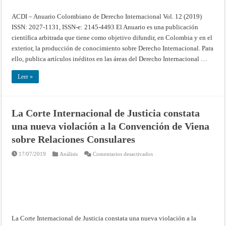
ACDI – Anuario Colombiano de Derecho Internacional Vol. 12 (2019)
ISSN: 2027-1131, ISSN-e: 2145-4493 El Anuario es una publicación
científica arbitrada que tiene como objetivo difundir, en Colombia y en el
exterior, la producción de conocimiento sobre Derecho Internacional. Para
ello, publica artículos inéditos en las áreas del Derecho Internacional …
Leer »
La Corte Internacional de Justicia constata
una nueva violación a la Convención de Viena
sobre Relaciones Consulares
en
17/07/2019
Análisis
Comentarios desactivados
La
Corte
Internacional
de
Justicia
constata
una
nueva
violación
a
La Corte Internacional de Justicia constata una nueva violación a la
la
Convención