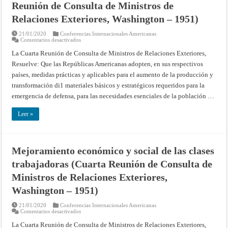
Reunión de Consulta de Ministros de
Relaciones Exteriores, Washington – 1951)
21/01/2020
Conferencias Internacionales Americanas
en
Comentarios desactivados
Aumento
de
La Cuarta Reunión de Consulta de Ministros de Relaciones Exteriores,
la
Resuelve: Que las Repúblicas Americanas adopten, en sus respectivos
producción
y
países, medidas prácticas y aplicables para el aumento de la producción y
transformación
de
transformación di1 materiales básicos y estratégicos requeridos para la
materiales
básicos
emergencia de defensa, para las necesidades esenciales de la población …
y
estratégicos
(Cuarta
Leer »
Reunión
de
Consulta
de
Ministros
Mejoramiento económico y social de las clases
de
Relaciones
trabajadoras (Cuarta Reunión de Consulta de
Exteriores,
Washington
–
Ministros de Relaciones Exteriores,
1951)
Washington – 1951)
21/01/2020
Conferencias Internacionales Americanas
en
Comentarios desactivados
Mejoramiento
económico
La Cuarta Reunión de Consulta de Ministros de Relaciones Exteriores,