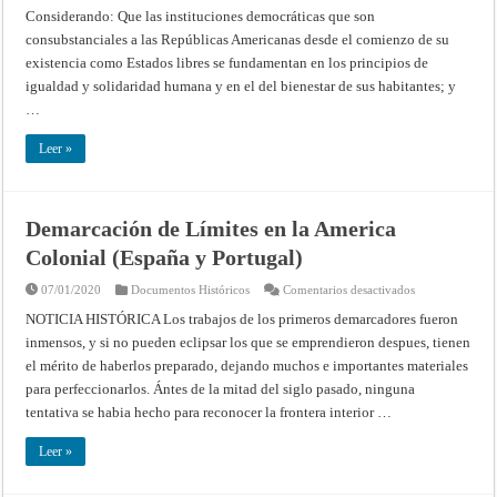
y
Considerando: Que las instituciones democráticas que son
social
de
consubstanciales a las Repúblicas Americanas desde el comienzo de su
las
clases
existencia como Estados libres se fundamentan en los principios de
trabajadoras
(Cuarta
igualdad y solidaridad humana y en el del bienestar de sus habitantes; y
Reunión
…
de
Consulta
de
Leer »
Ministros
de
Relaciones
Exteriores,
Washington
–
Demarcación de Límites en la America
1951)
Colonial (España y Portugal)
en
07/01/2020
Documentos Históricos
Comentarios desactivados
Demarcación
de
NOTICIA HISTÓRICA Los trabajos de los primeros demarcadores fueron
Límites
inmensos, y si no pueden eclipsar los que se emprendieron despues, tienen
en
la
el mérito de haberlos preparado, dejando muchos e importantes materiales
America
Colonial
para perfeccionarlos. Ántes de la mitad del siglo pasado, ninguna
(España
y
tentativa se habia hecho para reconocer la frontera interior …
Portugal)
Leer »