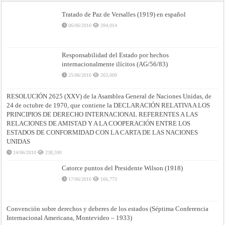
Tratado de Paz de Versalles (1919) en español
06/06/2010
394,014
Responsabilidad del Estado por hechos
internacionalmente ilícitos (AG/56/83)
25/06/2010
263,009
RESOLUCIÓN 2625 (XXV) de la Asamblea General de Naciones Unidas, de
24 de octubre de 1970, que contiene la DECLARACIÓN RELATIVA A LOS
PRINCIPIOS DE DERECHO INTERNACIONAL REFERENTES A LAS
RELACIONES DE AMISTAD Y A LA COOPERACIÓN ENTRE LOS
ESTADOS DE CONFORMIDAD CON LA CARTA DE LAS NACIONES
UNIDAS
24/06/2010
238,590
Catorce puntos del Presidente Wilson (1918)
17/06/2010
166,773
Convención sobre derechos y deberes de los estados (Séptima Conferencia
Internacional Americana, Montevideo – 1933)