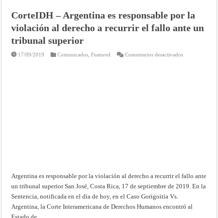
CorteIDH – Argentina es responsable por la
violación al derecho a recurrir el fallo ante un
tribunal superior
en
17/09/2019
Comunicados
,
Featured
Comentarios desactivados
CorteIDH
–
Argentina
es
responsable
por
la
violación
al
derecho
a
recurrir
el
fallo
ante
un
tribunal
superior
Argentina es responsable por la violación al derecho a recurrir el fallo ante
un tribunal superior San José, Costa Rica, 17 de septiembre de 2019. En la
Sentencia, notificada en el día de hoy, en el Caso Gorigoitía Vs.
Argentina, la Corte Interamericana de Derechos Humanos encontró al
Estado de …