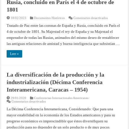
Rusia, concluido en París el 4 de octubre de
1801
en
18/02/2023
Documentos Históricos
Comentarios desactivados
Tratado
de
Tratado de Paz entre las coronas de España y Rusia, concluido en París el
Paz
4 de octubre de 1801. Su Majestad el rey de España y su Majestad el
entre
las
emperador de todas las Rusias, animados del mismo deseo de restablecer
coronas
de
las antiguas relaciones de amistad y buena inteligencia que subsistían …
España
y
Rusia,
Leer »
concluido
en
París
el
4
de
La diversificación de la producción y la
octubre
de
industrialización (Décima Conferencia
1801
Interamericana, Caracas – 1954)
29/01/2020
Conferencias Internacionales Americanas
en
Comentarios desactivados
La
diversificación
La Décima Conferencia Interamericana, Considerando: Que para una
de
mayor estabilidad en la economía de los Estados americanos y para su
la
producción
progreso económico es imprescindible que éstos diversifiquen su
y
la
producción para no depender de un solo producto o de muy pocos
industrialización