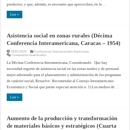
(Décima
productos, y que, además, es necesario que aprovechen, en la …
Conferencia
Interamericana,
Caracas
Leer »
–
1954)
Asistencia social en zonas rurales (Décima
Conferencia Interamericana, Caracas – 1954)
28/01/2020
Conferencias Internacionales Americanas
en
Comentarios desactivados
Asistencia
social
La Décima Conferencia Interamericana, Considerando : Que hay
en
necesidad urgente de asistencia social en las zonas rurales y de personal
zonas
rurales
mejor adiestrado para el planeamiento y administración de los programas
(Décima
Conferencia
de carácter social, Resuelve: Recomendar al Consejo Interamericano
Interamericana,
Caracas
Económico y Social que preste especial atención a: 1) Los medios de …
–
1954)
Leer »
Aumento de la producción y transformación
de materiales básicos y estratégicos (Cuarta