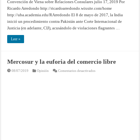
Convención de Viena sobre Relaciones Consulares julio 17, 2019 Por
de
Viena
Ricardo Arredondo http://ricardoarredondo.wixsite.com/home
sobre
http://uba.academia.edu/RArredondo El 8 de mayo de 2017, la India
Relaciones
Consulares
inició un procedimiento contra Pakistán ante Corte Internacional de
Justicia (en adelante, CIJ), acusándolo de violaciones flagrantes …
Leer »
Mercosur y la euforia del comercio libre
en
08/07/2019
Opinión
Comentarios desactivados
Mercosur
y
la
euforia
del
comercio
libre