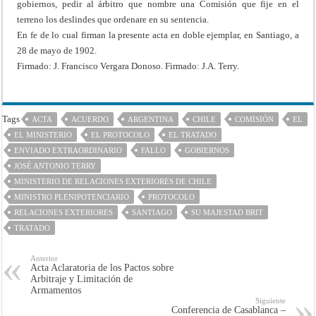
gobiernos, pedir al árbitro que nombre una Comisión que fije en el
terreno los deslindes que ordenare en su sentencia.
En fe de lo cual firman la presente acta en doble ejemplar, en Santiago, a
28 de mayo de 1902.
Firmado: J. Francisco Vergara Donoso. Firmado: J.A. Terry.
Tags
ACTA
ACUERDO
ARGENTINA
CHILE
COMISIÓN
EL
EL MINISTERIO
EL PROTOCOLO
EL TRATADO
ENVIADO EXTRAORDINARIO
FALLO
GOBIERNOS
JOSÉ ANTONIO TERRY
MINISTERIO DE RELACIONES EXTERIORES DE CHILE
MINISTRO PLENIPOTENCIARIO
PROTOCOLO
RELACIONES EXTERIORES
SANTIAGO
SU MAJESTAD BRIT
TRATADO
Anterior
Acta Aclaratoria de los Pactos sobre
Arbitraje y Limitación de
Armamentos
Siguiente
Conferencia de Casablanca –