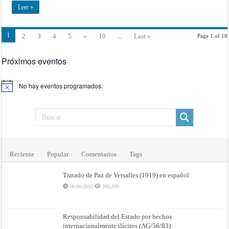
1851)
Argentina
Leer »
y
la
Francia
(Buenos
1
2
3
4
5
»
10
...
Last »
Page 1 of 18
Aires,
31
de
Agosto
Próximos eventos
de
1850)
No hay eventos programados.
Aviso
Reciente
Popular
Comentarios
Tags
Tratado de Paz de Versalles (1919) en español
06/06/2010
393,890
Responsabilidad del Estado por hechos
internacionalmente ilícitos (AG/56/83)