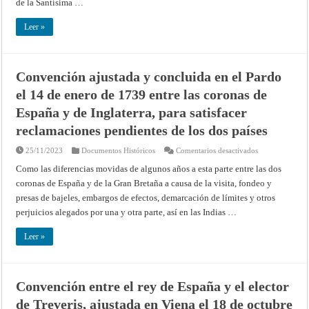
de la Santísima …
27
de
diciembre
Leer »
de
1774
por
los
plenipotenciario
Convención ajustada y concluida en el Pardo
de
España
el 14 de enero de 1739 entre las coronas de
y
Francia,
con
España y de Inglaterra, para satisfacer
el
objeto
reclamaciones pendientes de los dos países
de
reprimir
el
en
25/11/2023
Documentos Históricos
Comentarios desactivados
contrabando
Convención
y
ajustada
Como las diferencias movidas de algunos años a esta parte entre las dos
de
y
coronas de España y de la Gran Bretaña a causa de la visita, fondeo y
que
concluida
sirvan
en
presas de bajeles, embargos de efectos, demarcación de límites y otros
de
el
suplemento,
Pardo
perjuicios alegados por una y otra parte, así en las Indias …
explicación
el
y
14
corrección
de
Leer »
del
enero
convenio
de
de
1739
2
entre
de
las
enero
coronas
Convención entre el rey de España y el elector
1768
de
España
de Treveris, ajustada en Viena el 18 de octubre
y