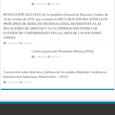
25/06/2010
262,959
RESOLUCIÓN 2625 (XXV) de la Asamblea General de Naciones Unidas, de
24 de octubre de 1970, que contiene la DECLARACIÓN RELATIVA A LOS
PRINCIPIOS DE DERECHO INTERNACIONAL REFERENTES A LAS
RELACIONES DE AMISTAD Y A LA COOPERACIÓN ENTRE LOS
ESTADOS DE CONFORMIDAD CON LA CARTA DE LAS NACIONES
UNIDAS
24/06/2010
238,556
Catorce puntos del Presidente Wilson (1918)
17/06/2010
166,745
Convención sobre derechos y deberes de los estados (Séptima Conferencia
Internacional Americana, Montevideo – 1933)
21/01/2013
123,537