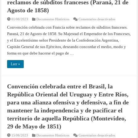
reclamos de súbditos franceses (Paraná, 21 de
Agosto de 1858)
en
01/08/2023
Documentos Históricos
Comentarios desactivados
Convención
celebrada
Convención celebrada con Francia sobre reclamos de súbditos franceses.
con
Paraná, 21 de Agosto de 1858. Su Majestad el Emperador de los Franceses,
Francia
sobre
y el Excelentísimo señor Presidente de la Confederación Argentina,
reclamos
de
Capitán General de sus Ejércitos, deseando concordar el medio, modo y
súbditos
franceses
forma en que debe hacerse el pago de …
(Paraná,
21
de
Leer »
Agosto
de
1858)
Convención celebrada entre el Brasil, la
República Oriental del Uruguay y Entre Ríos,
para una alianza ofensiva y defensiva, a fin de
mantener la independencia y de pacificar el
territorio de aquella República (Montevideo,
29 de Mayo de 1851)
en
15/06/2023
Documentos Históricos
Comentarios desactivados