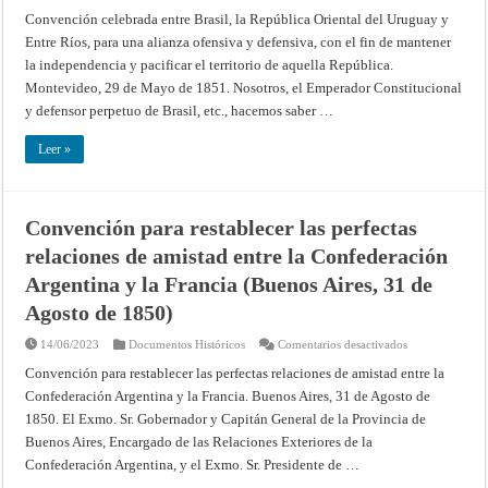
Convención
celebrada
Convención celebrada entre Brasil, la República Oriental del Uruguay y
entre
Entre Ríos, para una alianza ofensiva y defensiva, con el fin de mantener
el
Brasil,
la independencia y pacificar el territorio de aquella República.
la
República
Montevideo, 29 de Mayo de 1851. Nosotros, el Emperador Constitucional
Oriental
del
y defensor perpetuo de Brasil, etc., hacemos saber …
Uruguay
y
Entre
Leer »
Ríos,
para
una
alianza
ofensiva
Convención para restablecer las perfectas
y
defensiva,
relaciones de amistad entre la Confederación
a
fin
de
Argentina y la Francia (Buenos Aires, 31 de
mantener
la
Agosto de 1850)
independencia
y
de
en
14/06/2023
Documentos Históricos
Comentarios desactivados
pacificar
Convención
el
para
Convención para restablecer las perfectas relaciones de amistad entre la
territorio
restablecer
Confederación Argentina y la Francia. Buenos Aires, 31 de Agosto de
de
las
aquella
perfectas
1850. El Exmo. Sr. Gobernador y Capitán General de la Provincia de
República
relaciones
(Montevideo,
de
Buenos Aires, Encargado de las Relaciones Exteriores de la
29
amistad
de
entre
Confederación Argentina, y el Exmo. Sr. Presidente de …
Mayo
la
de
Confederación