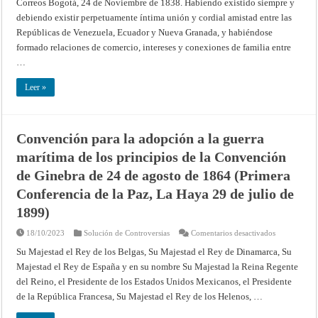
con
Correos Bogotá, 24 de Noviembre de 1838. Habiendo existido siempre y
Nueva
su
Granada
debiendo existir perpetuamente íntima unión y cordial amistad entre las
Majestad
y
imperial
Ecuador
Repúblicas de Venezuela, Ecuador y Nueva Granada, y habiéndose
el
sobre
26
arreglo
formado relaciones de comercio, intereses y conexiones de familia entre
de
de
agosto
…
Correos
del
(Bogotá,
año
24
anterior
Leer »
de
para
Noviembre
acceder
de
al
1838)
tratado
de
Convención para la adopción a la guerra
paz
de
marítima de los principios de la Convención
30
de
abril
de Ginebra de 24 de agosto de 1864 (Primera
de
1725
Conferencia de la Paz, La Haya 29 de julio de
1899)
en
18/10/2023
Solución de Controversias
Comentarios desactivados
Convención
para
Su Majestad el Rey de los Belgas, Su Majestad el Rey de Dinamarca, Su
la
Majestad el Rey de España y en su nombre Su Majestad la Reina Regente
adopción
a
del Reino, el Presidente de los Estados Unidos Mexicanos, el Presidente
la
guerra
de la República Francesa, Su Majestad el Rey de los Helenos, …
marítima
de
los