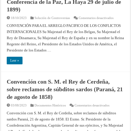
Conferencia de la Paz, La Haya 29 de julio de
1899)
1899)
en
18/10/2023
Solución de Controversias
Comentarios desactivados
Convención
para
CONVENCIÓN PARA EL ARREGLO PACIFICO DE LOS CONFLICTOS
el
INTERNACIONALES Su Majestad el Rey de los Belgas, Su Majestad el
Arreglo
Pacífico
Rey de Dinamarca, Su Majestad el Rey de España y en su nombre la Reina
de
los
Regente del Reino, el Presidente de los Estados Unidos de América, el
Conflictos
Internacional
Presidente de los Estados …
(Primera
Conferencia
de
Leer »
la
Paz,
La
Haya
29
Convención con S. M. el Rey de Cerdeña,
de
julio
sobre reclamos de súbditos sardos (Paraná, 21
de
1899)
de agosto de 1858)
en
03/08/2023
Documentos Históricos
Comentarios desactivados
Convención
con
Convención con S. M. el Rey de Cerdeña, sobre reclamos de súbditos
S.
sardos Paraná, 21 de agosto de 1858. El Exmo. Sr. Presidente de la
M.
el
Confederación Argentina, Capitán General de sus ejércitos, y Su Majestad
Rey
de