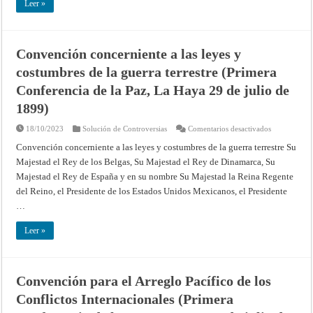
Leer »
principios
de
la
Convención
de
Ginebra
Convención concerniente a las leyes y
de
24
costumbres de la guerra terrestre (Primera
de
agosto
Conferencia de la Paz, La Haya 29 de julio de
de
1864
1899)
(Primera
Conferencia
de
en
18/10/2023
Solución de Controversias
Comentarios desactivados
la
Convención
Paz,
concerniente
Convención concerniente a las leyes y costumbres de la guerra terrestre Su
La
a
Haya
Majestad el Rey de los Belgas, Su Majestad el Rey de Dinamarca, Su
las
29
leyes
Majestad el Rey de España y en su nombre Su Majestad la Reina Regente
de
y
julio
costumbres
del Reino, el Presidente de los Estados Unidos Mexicanos, el Presidente
de
de
1899)
la
…
guerra
terrestre
(Primera
Leer »
Conferencia
de
la
Paz,
La
Convención para el Arreglo Pacífico de los
Haya
29
Conflictos Internacionales (Primera
de
julio
de