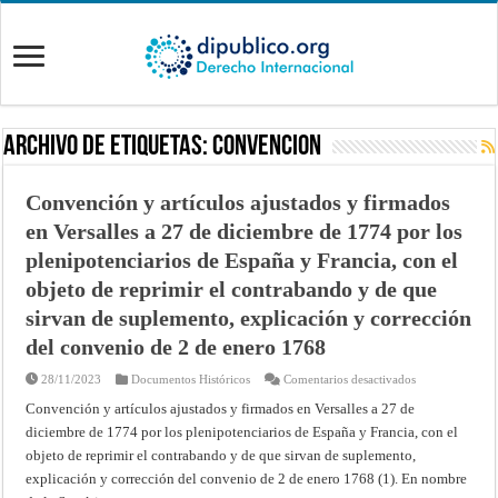
Archivo de Etiquetas:
convencion
Convención y artículos ajustados y firmados
en Versalles a 27 de diciembre de 1774 por los
plenipotenciarios de España y Francia, con el
objeto de reprimir el contrabando y de que
sirvan de suplemento, explicación y corrección
del convenio de 2 de enero 1768
en
28/11/2023
Documentos Históricos
Comentarios desactivados
Convención
y
Convención y artículos ajustados y firmados en Versalles a 27 de
artículos
diciembre de 1774 por los plenipotenciarios de España y Francia, con el
ajustados
y
objeto de reprimir el contrabando y de que sirvan de suplemento,
firmados
en
explicación y corrección del convenio de 2 de enero 1768 (1). En nombre
Versalles
a