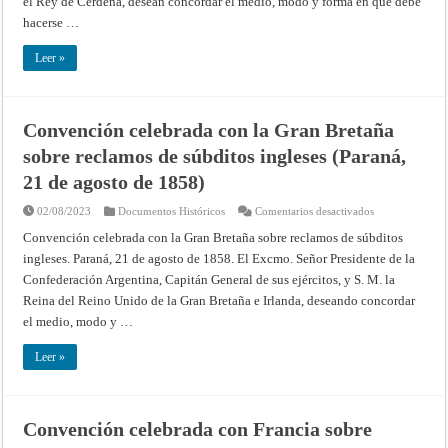
el Rey de Cerdeña, desean concordar el medio, modo y forma en que debe
Cerdeña,
sobre
hacerse …
reclamos
de
súbditos
Leer »
sardos
(Paraná,
21
de
agosto
Convención celebrada con la Gran Bretaña
de
1858)
sobre reclamos de súbditos ingleses (Paraná,
21 de agosto de 1858)
en
02/08/2023
Documentos Históricos
Comentarios desactivados
Convención
celebrada
Convención celebrada con la Gran Bretaña sobre reclamos de súbditos
con
ingleses. Paraná, 21 de agosto de 1858. El Excmo. Señor Presidente de la
la
Gran
Confederación Argentina, Capitán General de sus ejércitos, y S. M. la
Bretaña
sobre
Reina del Reino Unido de la Gran Bretaña e Irlanda, deseando concordar
reclamos
de
el medio, modo y …
súbditos
ingleses
(Paraná,
Leer »
21
de
agosto
de
1858)
Convención celebrada con Francia sobre