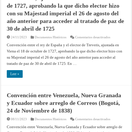
de
de 1727, aprobando la que dicho elector hizo
Inglaterra,
para
con su Majestad imperial el 26 de agosto del
satisfacer
reclamaciones
año anterior para acceder al tratado de paz de
pendientes
de
30 de abril de 1725
los
dos
países
en
24/11/2023
Documentos Históricos
Comentarios desactivados
Convención
entre
Convención entre el rey de España y el elector de Treveris, ajustada en
el
Viena el 18 de octubre de 1727, aprobando la que dicho elector hizo con
rey
de
su Majestad imperial el 26 de agosto del año anterior para acceder al
España
y
tratado de paz de 30 de abril de 1725. En …
el
elector
de
Leer »
Treveris,
ajustada
en
Viena
el
18
Convención entre Venezuela, Nueva Granada
de
octubre
y Ecuador sobre arreglo de Correos (Bogotá,
de
1727,
24 de Noviembre de 1838)
aprobando
la
que
en
08/11/2023
Documentos Históricos
Comentarios desactivados
dicho
Convención
elector
entre
Convención entre Venezuela, Nueva Granada y Ecuador sobre arreglo de
hizo
Venezuela,