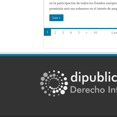
en la participación de todos los Estados europeo
permitiría unir sus esfuerzos en el interés de a
Leer »
1
2
3
4
5
»
10
...
Las