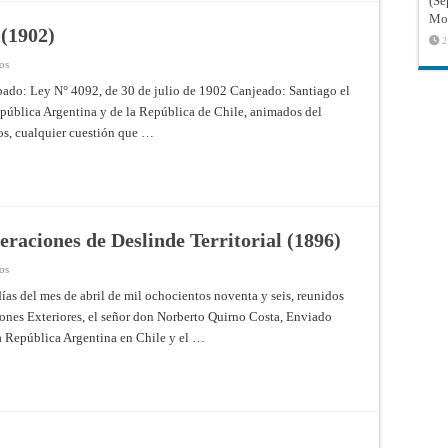
(Sé
Mon
 (1902)
2
en
os
Tratado
General
ado: Ley N° 4092, de 30 de julio de 1902 Canjeado: Santiago el
de
pública Argentina y de la República de Chile, animados del
Arbitraje
(1902)
os, cualquier cuestión que …
eraciones de Deslinde Territorial (1896)
en
os
Acuerdo
para
días del mes de abril de mil ochocientos noventa y seis, reunidos
Facilitar
iones Exteriores, el señor don Norberto Quirno Costa, Enviado
las
Operaciones
la República Argentina en Chile y el …
de
Deslinde
Territorial
(1896)