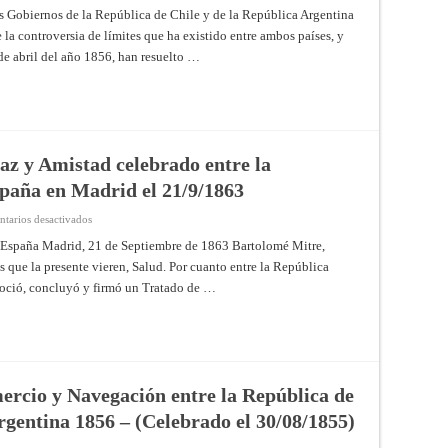
de
Gobiernos de la República de Chile y de la República Argentina
Límites
la controversia de límites que ha existido entre ambos países, y
con
Chile
de abril del año 1856, han resuelto …
de
1881
az y Amistad celebrado entre la
paña en Madrid el 21/9/1863
en
tarios desactivados
Tratado
de
 España Madrid, 21 de Septiembre de 1863 Bartolomé Mitre,
Reconocimiento,
s que la presente vieren, Salud. Por cuanto entre la República
Paz
y
goció, concluyó y firmó un Tratado de …
Amistad
celebrado
entre
la
Confederación
Argentina
y
España
en
ercio y Navegación entre la República de
Madrid
el
rgentina 1856 – (Celebrado el 30/08/1855)
21/9/1863