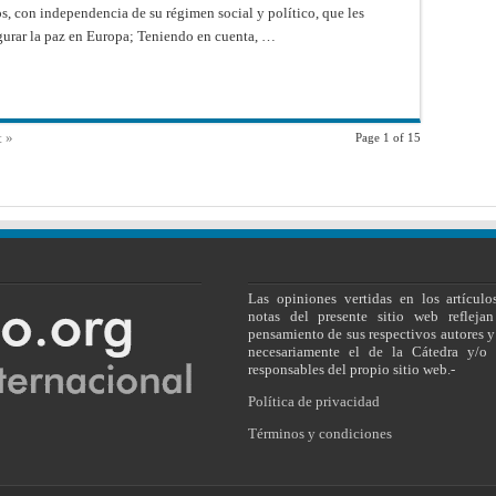
s, con independencia de su régimen social y político, que les
(1955)
segurar la paz en Europa; Teniendo en cuenta, …
t »
Page 1 of 15
Las opiniones vertidas en los artículo
notas del presente sitio web reflejan
pensamiento de sus respectivos autores y
necesariamente el de la Cátedra y/o 
responsables del propio sitio web.-
Política de privacidad
Términos y condiciones