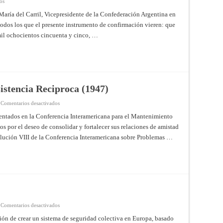
en
os
Tratado
de
María del Carril, Vicepresidente de la Confederación Argentina en
Paz,
todos los que el presente instrumento de confirmación vieren: que
Amistad,
Comercio
 mil ochocientos cincuenta y cinco, …
y
Navegación
entre
la
República
de
Chile
y
la
istencia Reciproca (1947)
Confederación
de
Argentina
en
Comentarios desactivados
1856
Tratado
–
Interamericano
entados en la Conferencia Interamericana para el Mantenimiento
(Celebrado
de
s por el deseo de consolidar y fortalecer sus relaciones de amistad
el
Asistencia
30/08/1855)
Reciproca
lución VIII de la Conferencia Interamericana sobre Problemas …
(1947)
en
Comentarios desactivados
Pacto
de
ión de crear un sistema de seguridad colectiva en Europa, basado
Varsovia