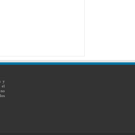
s y
 el
 no
los