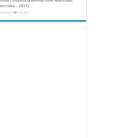
ptima Conferencia Internacional Americana,
tevideo – 1933)
1/01/2013
123,627