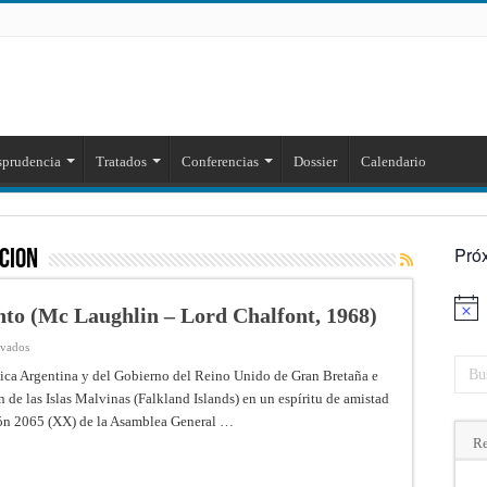
sprudencia
Tratados
Conferencias
Dossier
Calendario
Pró
cion
o (Mc Laughlin – Lord Chalfont, 1968)
Aviso
en
ivados
Memorandum
de
lica Argentina y del Gobierno del Reino Unido de Gran Bretaña e
Entendimiento
n de las Islas Malvinas (Falkland Islands) en un espíritu de amistad
(Mc
Laughlin
ión 2065 (XX) de la Asamblea General …
–
Lord
Re
Chalfont,
1968)