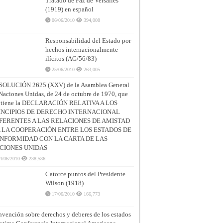
Tratado de Paz de Versalles
(1919) en español
06/06/2010
394,008
Responsabilidad del Estado por
hechos internacionalmente
ilícitos (AG/56/83)
25/06/2010
263,005
SOLUCIÓN 2625 (XXV) de la Asamblea General
Naciones Unidas, de 24 de octubre de 1970, que
ntiene la DECLARACIÓN RELATIVA A LOS
INCIPIOS DE DERECHO INTERNACIONAL
FERENTES A LAS RELACIONES DE AMISTAD
A LA COOPERACIÓN ENTRE LOS ESTADOS DE
NFORMIDAD CON LA CARTA DE LAS
CIONES UNIDAS
4/06/2010
238,586
Catorce puntos del Presidente
Wilson (1918)
17/06/2010
166,773
vención sobre derechos y deberes de los estados