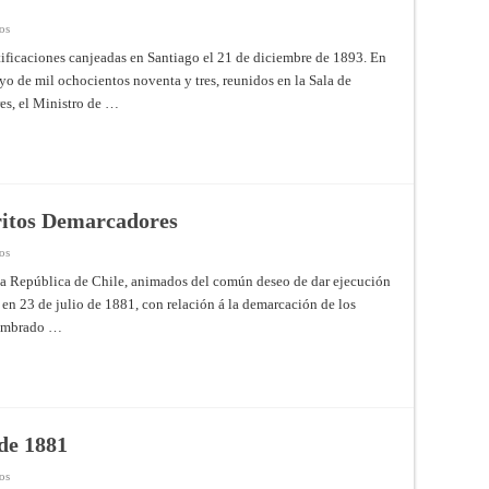
en
os
Protocolo
de
ificaciones canjeadas en Santiago el 21 de diciembre de 1893. En
Límites
yo de mil ochocientos noventa y tres, reunidos en la Sala de
de
1893
es, el Ministro de …
ritos Demarcadores
en
os
Convención
de
la República de Chile, animados del común deseo de dar ejecución
1888
 en 23 de julio de 1881, con relación á la demarcación de los
Sobre
Peritos
 nombrado …
Demarcadores
de 1881
en
os
Tratado