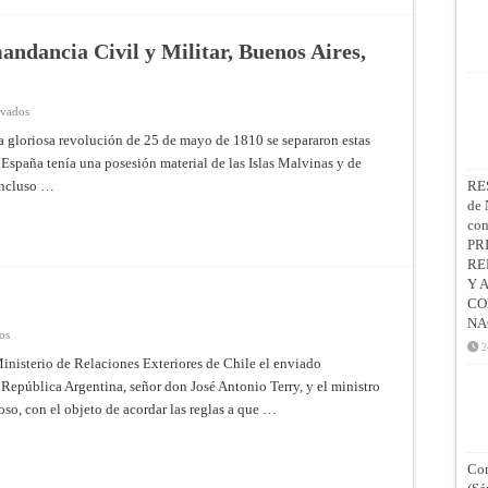
andancia Civil y Militar, Buenos Aires,
en
ivados
Decreto
de
 gloriosa revolución de 25 de mayo de 1810 se separaron estas
creación
 España tenía una posesión material de las Islas Malvinas y de
de
la
incluso …
RE
Comandancia
Civil
de 
y
co
Militar,
Buenos
PR
Aires,
RE
10
de
Y 
junio
CO
de
1829
NA
en
os
Acta
2
Preliminar
nisterio de Relaciones Exteriores de Chile el enviado
 República Argentina, señor don José Antonio Terry, y el ministro
so, con el objeto de acordar las reglas a que …
Con