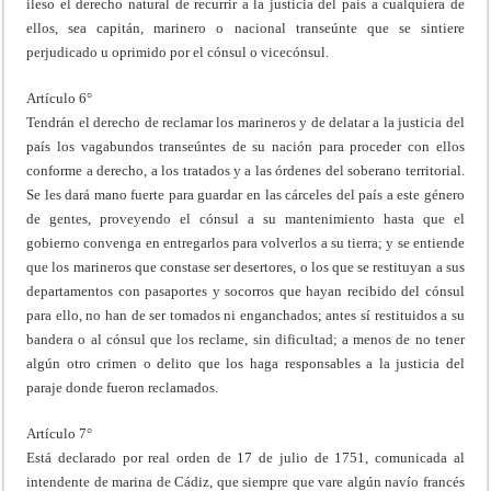
ileso el derecho natural de recurrir a la justicia del país a cualquiera de
ellos, sea capitán, marinero o nacional transeúnte que se sintiere
perjudicado u oprimido por el cónsul o vicecónsul.
Artículo 6°
Tendrán el derecho de reclamar los marineros y de delatar a la justicia del
país los vagabundos transeúntes de su nación para proceder con ellos
conforme a derecho, a los tratados y a las órdenes del soberano territorial.
Se les dará mano fuerte para guardar en las cárceles del país a este género
de gentes, proveyendo el cónsul a su mantenimiento hasta que el
gobierno convenga en entregarlos para volverlos a su tierra; y se entiende
que los marineros que constase ser desertores, o los que se restituyan a sus
departamentos con pasaportes y socorros que hayan recibido del cónsul
para ello, no han de ser tomados ni enganchados; antes sí restituidos a su
bandera o al cónsul que los reclame, sin dificultad; a menos de no tener
algún otro crimen o delito que los haga responsables a la justicia del
paraje donde fueron reclamados.
Artículo 7°
Está declarado por real orden de 17 de julio de 1751, comunicada al
intendente de marina de Cádiz, que siempre que vare algún navío francés