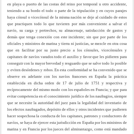
en playa o puerto de las costas del reino por temporal u otro accidente,
teniendo a su bordo el todo o parte de la tripulación y en cuyos parajes
haya cónsul o vicecónsul de la misma nación se deje al cuidado de estos
que practiquen todo lo que tuvieren por más conveniente a salvar el
navío, su carga y pertrechos, su almacenaje, satisfacción de gastos y
demás que tenga conexión con este incidente; sin que por parte de los
oficiales y ministros de marina y tierra ni justicias, se mezcle en otra cosa
que en facilitar por su justo precio a los cónsules, vicecónsules y
capitanes de navíos varados todo el auxilio y favor que les pidieren para
conseguir con la mayor brevedad y resguardo que se salve todo lo posible
y eviten desórdenes y robos. En esta conformidad se ha convenido que se
observe en adelante con los navíos franceses en España la práctica
establecida en dicha orden de 17 de julio de 1751 y respectiva y
recíprocamente del mismo modo con los españoles en Francia; y que para
evitar competencia en el conocimiento jurídico de los naufragios, siempre
que se necesite la autoridad del juez para la legalidad del inventario de
los efectos naufragados, depósito de ellos y otros incidentes que pudieren
hacer sospechosa la conducta de los capitanes, patrones y conductores de
navíos, se haya de ejercer esta jurisdicción en España por los ministros de
marina y en Francia por los jueces del almirantazgo, como está mandado