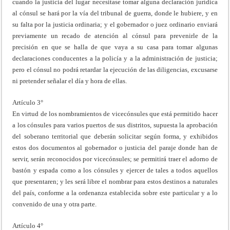
cuando la justicia del lugar necesitase tomar alguna declaración jurídica
al cónsul se hará por la vía del tribunal de guerra, donde le hubiere, y en
su falta por la justicia ordinaria; y el gobernador o juez ordinario enviará
previamente un recado de atención al cónsul para prevenirle de la
precisión en que se halla de que vaya a su casa para tomar algunas
declaraciones conducentes a la policía y a la administración de justicia;
pero el cónsul no podrá retardar la ejecución de las diligencias, excusarse
ni pretender señalar el día y hora de ellas.
Artículo 3°
En virtud de los nombramientos de vicecónsules que está permitido hacer
a los cónsules para varios puertos de sus distritos, supuesta la aprobación
del soberano territorial que deberán solicitar según forma, y exhibidos
estos dos documentos al gobernador o justicia del paraje donde han de
servir, serán reconocidos por vicecónsules; se permitirá traer el adorno de
bastón y espada como a los cónsules y ejercer de tales a todos aquellos
que presentaren; y les será libre el nombrar para estos destinos a naturales
del país, conforme a la ordenanza establecida sobre este particular y a lo
convenido de una y otra parte.
Artículo 4°