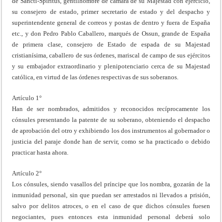
de Sancti-Spiritus, gentilhombre de cámara de su Majestad con ejercicio,
su consejero de estado, primer secretario de estado y del despacho y
superintendente general de correos y postas de dentro y fuera de España
etc., y don Pedro Pablo Caballero, marqués de Ossun, grande de España
de primera clase, consejero de Estado de espada de su Majestad
cristianísima, caballero de sus órdenes, mariscal de campo de sus ejércitos
y su embajador extraordinario y plenipotenciario cerca de su Majestad
católica, en virtud de las órdenes respectivas de sus soberanos.
Artículo 1°
Han de ser nombrados, admitidos y reconocidos recíprocamente los
cónsules presentando la patente de su soberano, obteniendo el despacho
de aprobación del otro y exhibiendo los dos instrumentos al gobernador o
justicia del paraje donde han de servir, como se ha practicado o debido
practicar hasta ahora.
Artículo 2°
Los cónsules, siendo vasallos del príncipe que los nombra, gozarán de la
inmunidad personal, sin que puedan ser arrestados ni llevados a prisión,
salvo por delitos atroces, o en el caso de que dichos cónsules fuesen
negociantes, pues entonces esta inmunidad personal deberá solo