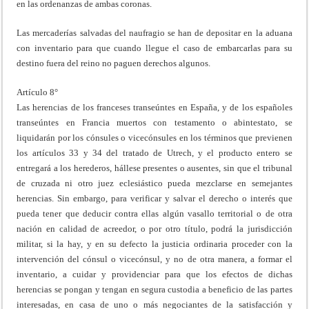
en las ordenanzas de ambas coronas.
Las mercaderías salvadas del naufragio se han de depositar en la aduana
con inventario para que cuando llegue el caso de embarcarlas para su
destino fuera del reino no paguen derechos algunos.
Artículo 8°
Las herencias de los franceses transeúntes en España, y de los españoles
transeúntes en Francia muertos con testamento o abintestato, se
liquidarán por los cónsules o vicecónsules en los términos que previenen
los artículos 33 y 34 del tratado de Utrech, y el producto entero se
entregará a los herederos, hállese presentes o ausentes, sin que el tribunal
de cruzada ni otro juez eclesiástico pueda mezclarse en semejantes
herencias. Sin embargo, para verificar y salvar el derecho o interés que
pueda tener que deducir contra ellas algún vasallo territorial o de otra
nación en calidad de acreedor, o por otro título, podrá la jurisdicción
militar, si la hay, y en su defecto la justicia ordinaria proceder con la
intervención del cónsul o vicecónsul, y no de otra manera, a formar el
inventario, a cuidar y providenciar para que los efectos de dichas
herencias se pongan y tengan en segura custodia a beneficio de las partes
interesadas, en casa de uno o más negociantes de la satisfacción y