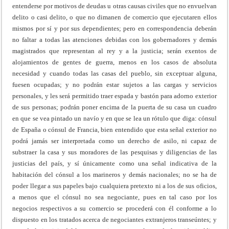
entenderse por motivos de deudas u otras causas civiles que no envuelvan
delito o casi delito, o que no dimanen de comercio que ejecutaren ellos
mismos por sí y por sus dependientes; pero en correspondencia deberán
no faltar a todas las atenciones debidas con los gobernadores y demás
magistrados que representan al rey y a la justicia; serán exentos de
alojamientos de gentes de guerra, menos en los casos de absoluta
necesidad y cuando todas las casas del pueblo, sin exceptuar alguna,
fuesen ocupadas; y no podrán estar sujetos a las cargas y servicios
personales, y les será permitido traer espada y bastón para adorno exterior
de sus personas; podrán poner encima de la puerta de su casa un cuadro
en que se vea pintado un navío y en que se lea un rótulo que diga: cónsul
de España o cónsul de Francia, bien entendido que esta señal exterior no
podrá jamás ser interpretada como un derecho de asilo, ni capaz de
substraer la casa y sus moradores de las pesquisas y diligencias de las
justicias del país, y sí únicamente como una señal indicativa de la
habitación del cónsul a los marineros y demás nacionales; no se ha de
poder llegar a sus papeles bajo cualquiera pretexto ni a los de sus oficios,
a menos que el cónsul no sea negociante, pues en tal caso por los
negocios respectivos a su comercio se procederá con él conforme a lo
dispuesto en los tratados acerca de negociantes extranjeros transeúntes; y