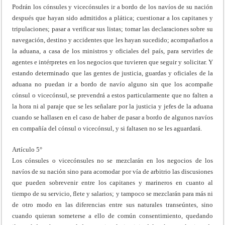
Podrán los cónsules y vicecónsules ir a bordo de los navíos de su nación
después que hayan sido admitidos a plática; cuestionar a los capitanes y
tripulaciones; pasar a verificar sus listas; tomar las declaraciones sobre su
navegación, destino y accidentes que les hayan sucedido; acompañarlos a
la aduana, a casa de los ministros y oficiales del país, para servirles de
agentes e intérpretes en los negocios que tuvieren que seguir y solicitar. Y
estando determinado que las gentes de justicia, guardas y oficiales de la
aduana no puedan ir a bordo de navío alguno sin que los acompañe
cónsul o vicecónsul, se prevendrá a estos particularmente que no falten a
la hora ni al paraje que se les señalare por la justicia y jefes de la aduana
cuando se hallasen en el caso de haber de pasar a bordo de algunos navíos
en compañía del cónsul o vicecónsul, y si faltasen no se les aguardará.
Artículo 5°
Los cónsules o vicecónsules no se mezclarán en los negocios de los
navíos de su nación sino para acomodar por vía de arbitrio las discusiones
que pueden sobrevenir entre los capitanes y marineros en cuanto al
tiempo de su servicio, flete y salarios; y tampoco se mezclarán para más ni
de otro modo en las diferencias entre sus naturales transeúntes, sino
cuando quieran someterse a ello de común consentimiento, quedando