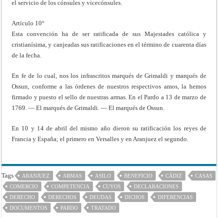
el servicio de los cónsules y vicecónsules.
Artículo 10°
Esta convención ha de ser ratificada de sus Majestades católica y
cristianísima, y canjeadas sus ratificaciones en el término de cuarenta días
de la fecha.
En fe de lo cual, nos los infrascritos marqués de Grimaldi y marqués de
Ossun, conforme a las órdenes de nuestros respectivos amos, la hemos
firmado y puesto el sello de nuestras armas. En el Pardo a 13 de marzo de
1769. — El marqués de Grimaldi. — El marqués de Ossun.
En 10 y 14 de abril del mismo año dieron su ratificación los reyes de
Francia y España; el primero en Versalles y en Aranjuez el segundo.
Tags
ARANJUEZ
ARMAS
ASILO
BENEFICIO
CÁDIZ
CASAS
COMERCIO
COMPETENCIA
CUYOS
DECLARACIONES
DERECHO
DERECHOS
DEUDAS
DICHOS
DIFERENCIAS
DOCUMENTOS
PARDO
TRATADO