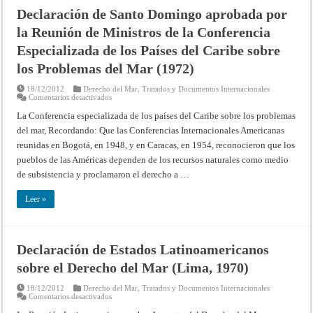
Declaración de Santo Domingo aprobada por
la Reunión de Ministros de la Conferencia
Especializada de los Países del Caribe sobre
los Problemas del Mar (1972)
18/12/2012
Derecho del Mar
,
Tratados y Documentos Internacionales
en
Comentarios desactivados
Declaración
de
La Conferencia especializada de los países del Caribe sobre los proble­mas
Santo
del mar, Recordando: Que las Conferencias Internacionales Americanas
Domingo
aprobada
reunidas en Bogotá, en 1948, y en Caracas, en 1954, reconocieron que los
por
la
pueblos de las Américas dependen de los recursos naturales como medio
Reunión
de
de subsistencia y proclamaron el derecho a …
Ministros
de
la
Leer »
Conferencia
Especializada
de
los
Países
Declaración de Estados Latinoamericanos
del
Caribe
sobre el Derecho del Mar (Lima, 1970)
sobre
los
Problemas
18/12/2012
Derecho del Mar
,
Tratados y Documentos Internacionales
del
en
Comentarios desactivados
Mar
Declaración
(1972)
de