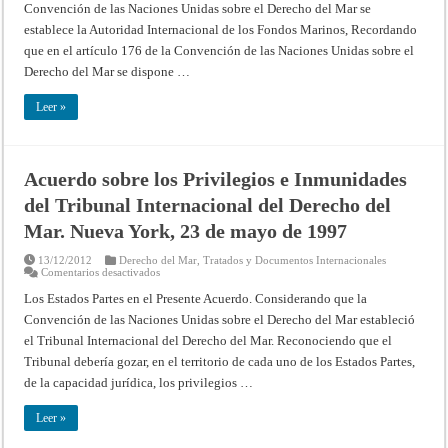
Convención de las Naciones Unidas sobre el Derecho del Mar se
Privilegios
e
establece la Autoridad Internacional de los Fondos Marinos, Recordando
Inmunidades
de
que en el artículo 176 de la Convención de las Naciones Unidas sobre el
la
Autoridad
Derecho del Mar se dispone …
Internacional
de
los
Leer »
fondos.
Kingston,
27
de
marzo
Acuerdo sobre los Privilegios e Inmunidades
de
1998
del Tribunal Internacional del Derecho del
Mar. Nueva York, 23 de mayo de 1997
13/12/2012
Derecho del Mar
,
Tratados y Documentos Internacionales
en
Comentarios desactivados
Acuerdo
sobre
Los Estados Partes en el Presente Acuerdo. Considerando que la
los
Convención de las Naciones Unidas sobre el Derecho del Mar estableció
Privilegios
e
el Tribunal Internacional del Derecho del Mar. Reconociendo que el
Inmunidades
del
Tribunal debería gozar, en el territorio de cada uno de los Estados Partes,
Tribunal
Internacional
de la capacidad jurídica, los privilegios …
del
Derecho
del
Leer »
Mar.
Nueva