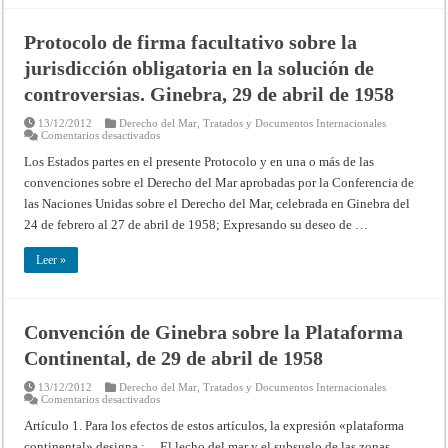
York,
23
de
Protocolo de firma facultativo sobre la
mayo
de
jurisdicción obligatoria en la solución de
1997
controversias. Ginebra, 29 de abril de 1958
13/12/2012
Derecho del Mar
,
Tratados y Documentos Internacionales
en
Comentarios desactivados
Protocolo
de
Los Estados partes en el presente Protocolo y en una o más de las
firma
convenciones sobre el Derecho del Mar aprobadas por la Conferencia de
facultativo
sobre
las Naciones Unidas sobre el Derecho del Mar, celebrada en Ginebra del
la
jurisdicción
24 de febrero al 27 de abril de 1958; Expresando su deseo de …
obligatoria
en
la
Leer »
solución
de
controversias.
Ginebra,
29
de
Convención de Ginebra sobre la Plataforma
abril
de
Continental, de 29 de abril de 1958
1958
13/12/2012
Derecho del Mar
,
Tratados y Documentos Internacionales
en
Comentarios desactivados
Convención
de
Artículo 1. Para los efectos de estos artículos, la expresión «plataforma
Ginebra
continental» designa : El lecho del mar y el subsuelo de las zonas
sobre