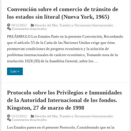
Convención sobre el comercio de tránsito de
los estados sin litoral (Nueva York, 1965)
18/12/2012
Derecho del Mar
,
Tratados y Documentos Internacionales
en
Comentarios desactivados
Convención
sobre
PREÁMBULO Los Estados Parte en la presente Convención, Recordando
el
que el artículo 55 de la Carta de las Naciones Unidas exige que éstas
comercio
de
promuevan condiciones de progreso económico y la solución de
tránsito
de
problemas internacionales de carácter económico, Tomando nota de la
los
estados
resolución 1028 (XI) de la Asamblea General, sobre los …
sin
litoral
(Nueva
Leer »
York,
1965)
Protocolo sobre los Privilegios e Inmunidades
de la Autoridad Internacional de los fondos.
Kingston, 27 de marzo de 1998
13/12/2012
Derecho del Mar
,
Tratados y Documentos Internacionales
en
Comentarios desactivados
Protocolo
sobre
Los Estados partes en el presente Protocolo, Considerando que en la
los