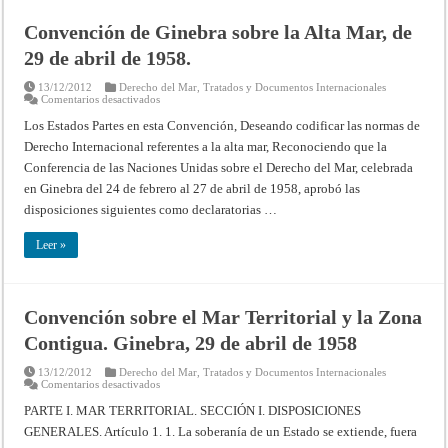
de
abril
Convención de Ginebra sobre la Alta Mar, de
de
1958
29 de abril de 1958.
13/12/2012
Derecho del Mar
,
Tratados y Documentos Internacionales
en
Comentarios desactivados
Convención
de
Los Estados Partes en esta Convención, Deseando codificar las normas de
Ginebra
Derecho Internacional referentes a la alta mar, Reconociendo que la
sobre
la
Conferencia de las Naciones Unidas sobre el Derecho del Mar, celebrada
Alta
Mar,
en Ginebra del 24 de febrero al 27 de abril de 1958, aprobó las
de
29
disposiciones siguientes como declaratorias …
de
abril
de
Leer »
1958.
Convención sobre el Mar Territorial y la Zona
Contigua. Ginebra, 29 de abril de 1958
13/12/2012
Derecho del Mar
,
Tratados y Documentos Internacionales
en
Comentarios desactivados
Convención
sobre
PARTE I. MAR TERRITORIAL. SECCIÓN I. DISPOSICIONES
el
GENERALES. Artículo 1. 1. La soberanía de un Estado se extiende, fuera
Mar
Territorial