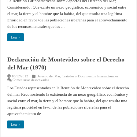
La Reunión Latinoamericana sobre Aspectos del Derecho del Mar,
Estados
Considerando: Que existe un nexo geográfico, económico y social entre
Latinoamericanos
sobre
el mar, la tierra y el hombre que la habita, del que resulta una legítima
el
Derecho
prioridad en favor •de las poblaciones ribereñas para el aprovechamiento
del
Mar
de los recursos natu­rales que les …
(Lima,
1970)
Leer »
Declaración de Montevideo sobre el Derecho
del Mar (1970)
18/12/2012
Derecho del Mar
,
Tratados y Documentos Internacionales
en
Comentarios desactivados
Declaración
de
Los Estados representados en la Reunión de Montevideo sobre el dere­cho
Montevideo
del mar, Reconociendo la existencia de un nexo geográfico, económico y
sobre
el
social entre el mar, la tierra y el hombre que la habita, del que resulta una
Derecho
del
legí­tima prioridad en favor de las poblaciones ribereñas para el
Mar
(1970)
aprovechamiento de …
Leer »