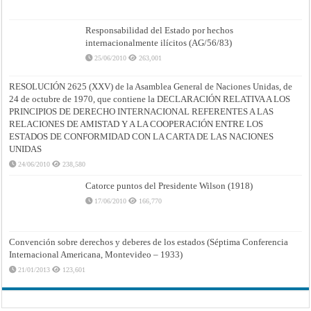
Responsabilidad del Estado por hechos
internacionalmente ilícitos (AG/56/83)
25/06/2010
263,001
RESOLUCIÓN 2625 (XXV) de la Asamblea General de Naciones Unidas, de
24 de octubre de 1970, que contiene la DECLARACIÓN RELATIVA A LOS
PRINCIPIOS DE DERECHO INTERNACIONAL REFERENTES A LAS
RELACIONES DE AMISTAD Y A LA COOPERACIÓN ENTRE LOS
ESTADOS DE CONFORMIDAD CON LA CARTA DE LAS NACIONES
UNIDAS
24/06/2010
238,580
Catorce puntos del Presidente Wilson (1918)
17/06/2010
166,770
Convención sobre derechos y deberes de los estados (Séptima Conferencia
Internacional Americana, Montevideo – 1933)
21/01/2013
123,601