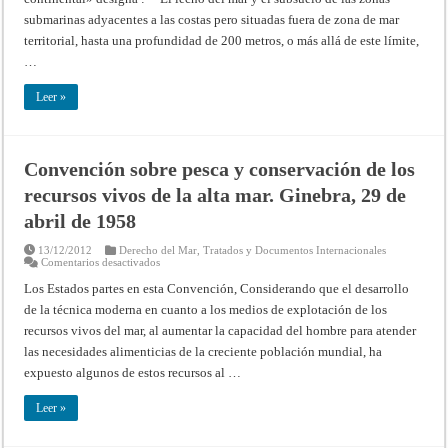
la
submarinas adyacentes a las costas pero situadas fuera de zona de mar
Plataforma
Continental,
territorial, hasta una profundidad de 200 metros, o más allá de este límite,
de
29
…
de
abril
de
Leer »
1958
Convención sobre pesca y conservación de los
recursos vivos de la alta mar. Ginebra, 29 de
abril de 1958
13/12/2012
Derecho del Mar
,
Tratados y Documentos Internacionales
en
Comentarios desactivados
Convención
sobre
Los Estados partes en esta Convención, Considerando que el desarrollo
pesca
de la técnica moderna en cuanto a los medios de explotación de los
y
conservación
recursos vivos del mar, al aumentar la capacidad del hombre para atender
de
los
las necesidades alimenticias de la creciente población mundial, ha
recursos
vivos
expuesto algunos de estos recursos al …
de
la
alta
Leer »
mar.
Ginebra,
29