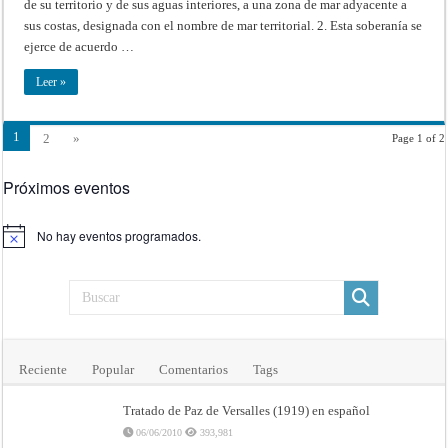
de su territorio y de sus aguas interiores, a una zona de mar adyacente a
y
la
sus costas, designada con el nombre de mar territorial. 2. Esta soberanía se
Zona
Contigua.
ejerce de acuerdo …
Ginebra,
29
de
Leer »
abril
de
1958
1
2
»
Page 1 of 2
Próximos eventos
No hay eventos programados.
Aviso
Reciente
Popular
Comentarios
Tags
Tratado de Paz de Versalles (1919) en español
06/06/2010
393,981