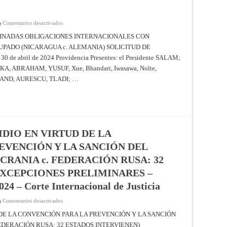
de
Justicia
en
Comentarios desactivados
PRESUNTO
INCUMPLIMIENTO
INADAS OBLIGACIONES INTERNACIONALES CON
DE
UPADO (NICARAGUA c. ALEMANIA) SOLICITUD DE
DETERMINADAS
OBLIGACIONES
 abril de 2024 Providencia Presentes: el Presidente SALAM;
INTERNACIONALES
CON
MKA, ABRAHAM, YUSUF, Xue, Bhandari, Iwasawa, Nolte,
RESPECTO
AL
ELAND, AURESCU, TLADI; …
TERRITORIO
PALESTINO
OCUPADO
(NICARAGUA
c.
ALEMANIA)
–
SOLICITUD
DIO EN VIRTUD DE LA
DE
INDICACIÓN
EVENCIÓN Y LA SANCIÓN DEL
DE
MEDIDAS
PROVISIONALES
CRANIA c. FEDERACIÓN RUSA: 32
–
Providencia
EXCEPCIONES PRELIMINARES –
de
30
024 – Corte Internacional de Justicia
de
abril
de
en
Comentarios desactivados
2024
ALEGACIONES
–
DE
DE LA CONVENCIÓN PARA LA PREVENCIÓN Y LA SANCIÓN
Corte
GENOCIDIO
Internacional
FEDERACIÓN RUSA: 32 ESTADOS INTERVIENEN)
EN