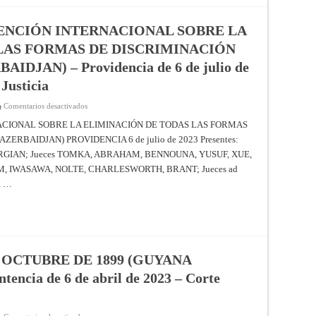
EN
LA
FRANJA
ENCIÓN INTERNACIONAL SOBRE LA
DE
GAZA
LAS FORMAS DE DISCRIMINACIÓN
(SUDÁFRICA
contra
ISRAEL)
DJAN) – Providencia de 6 de julio de
–
Providencia
Justicia
de
26
de
en
Comentarios desactivados
enero
APLICACIÓN
de
DE
ACIONAL SOBRE LA ELIMINACIÓN DE TODAS LAS FORMAS
2024
LA
ERBAIDJAN) PROVIDENCIA 6 de julio de 2023 Presentes:
–
CONVENCIÓN
Corte
INTERNACIONAL
VORGIAN; Jueces TOMKA, ABRAHAM, BENNOUNA, YUSUF, XUE,
Internacional
SOBRE
de
LA
, IWASAWA, NOLTE, CHARLESWORTH, BRANT; Jueces ad
Justicia
ELIMINACIÓN
DE
. …
TODAS
LAS
FORMAS
DE
DISCRIMINACIÓN
RACIAL
(ARMENIA
c.
 OCTUBRE DE 1899 (GUYANA
AZERBAIDJAN)
–
cia de 6 de abril de 2023 – Corte
Providencia
de
6
de
julio
en