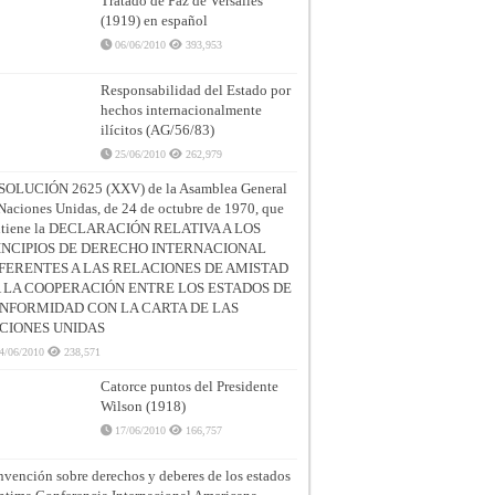
Tratado de Paz de Versalles
(1919) en español
06/06/2010
393,953
Responsabilidad del Estado por
hechos internacionalmente
ilícitos (AG/56/83)
25/06/2010
262,979
SOLUCIÓN 2625 (XXV) de la Asamblea General
Naciones Unidas, de 24 de octubre de 1970, que
ntiene la DECLARACIÓN RELATIVA A LOS
INCIPIOS DE DERECHO INTERNACIONAL
FERENTES A LAS RELACIONES DE AMISTAD
A LA COOPERACIÓN ENTRE LOS ESTADOS DE
NFORMIDAD CON LA CARTA DE LAS
CIONES UNIDAS
4/06/2010
238,571
Catorce puntos del Presidente
Wilson (1918)
17/06/2010
166,757
vención sobre derechos y deberes de los estados