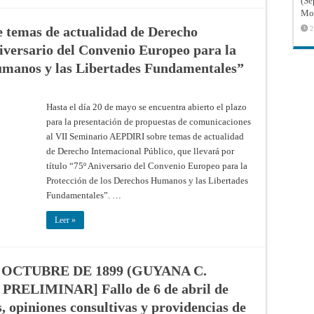
(Sé
y…
Mon
una
Costa
 temas de actualidad de Derecho
2
Rica
omisa
iversario del Convenio Europeo para la
umanos y las Libertades Fundamentales”
Hasta el día 20 de mayo se encuentra abierto el plazo
para la presentación de propuestas de comunicaciones
al VII Seminario AEPDIRI sobre temas de actualidad
de Derecho Internacional Público, que llevará por
título “75º Aniversario del Convenio Europeo para la
Protección de los Derechos Humanos y las Libertades
Fundamentales”. …
Leer »
 OCTUBRE DE 1899 (GUYANA C.
ELIMINAR] Fallo de 6 de abril de
, opiniones consultivas y providencias de