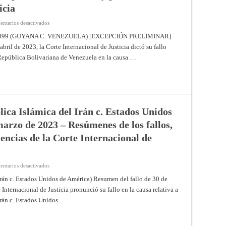
icia
en
ntarios desactivados
LAUDO
ARBITRAL
899 (GUYANA C. VENEZUELA) [EXCEPCIÓN PRELIMINAR]
DE
bril de 2023, la Corte Internacional de Justicia dictó su fallo
3
DE
 República Bolivariana de Venezuela en la causa …
OCTUBRE
DE
1899
(GUYANA
C.
VENEZUELA)
[EXCEPCIÓN
PRELIMINAR]
Fallo
lica Islámica del Irán c. Estados Unidos
de
6
marzo de 2023 – Resúmenes de los fallos,
de
abril
encias de la Corte Internacional de
de
2023
–
Resúmenes
de
en
ntarios desactivados
los
Ciertos
fallos,
activos
 Irán c. Estados Unidos de América) Resumen del fallo de 30 de
opiniones
iraníes
consultivas
nternacional de Justicia pronunció su fallo en la causa relativa a
(República
y
Islámica
providencias
 Irán c. Estados Unidos …
del
de
Irán
la
c.
Corte
Estados
Internacional
Unidos