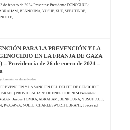
de
VIRTUD
 febrero de 2024 Presentes: Presidente DONOGHUE;
Justicia
DE
LA
A, ABRAHAM, BENNOUNA, YUSUF, XUE, SEBUTINDE,
CONVENCIÓN
PARA
 NOLTE, …
LA
PREVENCIÓN
Y
LA
SANCIÓN
DEL
DELITO
DE
ENCIÓN PARA LA PREVENCIÓN Y LA
GENOCIDIO
(UCRANIA
GENOCIDIO EN LA FRANJA DE GAZA
c.
FEDERACIÓN
RUSA:
 Providencia de 26 de enero de 2024 –
32
ESTADOS
ia
INTERVIENEN)
EXCEPCIONES
PRELIMINARES
en
Comentarios desactivados
–
APLICACIÓN
Sentencia
DE
 PREVENCIÓN Y LA SANCIÓN DEL DELITO DE GENOCIDIO
de
LA
ISRAEL) PROVIDENCIA 26 DE ENERO DE 2024 Presentes:
2
CONVENCIÓN
de
PARA
VORGIAN; Jueces TOMKA, ABRAHAM, BENNOUNA, YUSUF, XUE,
febrero
LA
de
PREVENCIÓN
, IWASAWA, NOLTE, CHARLESWORTH, BRANT; Jueces ad
2024
Y
–
LA
Corte
SANCIÓN
Internacional
DEL
de
DELITO
Justicia
DE
GENOCIDIO