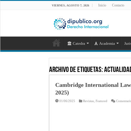
Inicio
Contacto
VIERNES, AGOSTO 7, 2026
Catedra
Academia
Juri
Archivo de Etiquetas:
actualida
Cambridge International Law 
2025)
01/06/2025
Revistas
,
Featured
Comentario