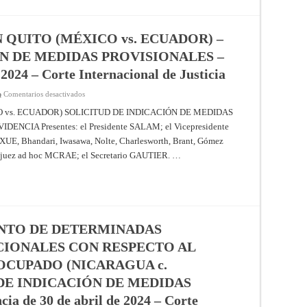
de
de
Justicia
América)
–
Fallo
QUITO (MÉXICO vs. ECUADOR) –
de
30
N DE MEDIDAS PROVISIONALES –
de
marzo
2024 – Corte Internacional de Justicia
de
2023
–
en
Comentarios desactivados
Resúmenes
EMBAJADA
de
DE
 vs. ECUADOR) SOLICITUD DE INDICACIÓN DE MEDIDAS
los
MÉXICO
fallos,
CIA Presentes: el Presidente SALAM; el Vicepresidente
EN
opiniones
QUITO
consultivas
 Bhandari, Iwasawa, Nolte, Charlesworth, Brant, Gómez
(MÉXICO
y
vs.
uez ad hoc MCRAE; el Secretario GAUTIER. …
providencias
ECUADOR)
de
–
la
SOLICITUD
Corte
DE
Internacional
INDICACIÓN
de
DE
Justicia
MEDIDAS
PROVISIONALES
–
NTO DE DETERMINADAS
Providencia
de
CIONALES CON RESPECTO AL
23
de
OCUPADO (NICARAGUA c.
mayo
de
DE INDICACIÓN DE MEDIDAS
2024
–
 de 30 de abril de 2024 – Corte
Corte
Internacional