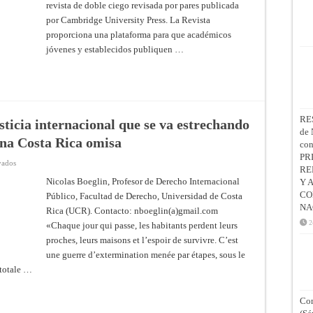
Issue
revista de doble ciego revisada por pares publicada
1
por Cambridge University Press. La Revista
(Jun
2025)
proporciona una plataforma para que académicos
jóvenes y establecidos publiquen …
RE
usticia internacional que se va estrechando
de 
una Costa Rica omisa
co
PR
en
vados
RE
Gaza
/
Nicolas Boeglin, Profesor de Derecho Internacional
Y 
Israel:
CO
Público, Facultad de Derecho, Universidad de Costa
el
cerco
NA
Rica (UCR). Contacto: nboeglin(a)gmail.com
de
la
2
«Chaque jour qui passe, les habitants perdent leurs
justicia
internacional
proches, leurs maisons et l’espoir de survivre. C’est
que
une guerre d’extermination menée par étapes, sous le
se
va
 totale …
estrechando
poco
a
poco
Con
sobre
Israel