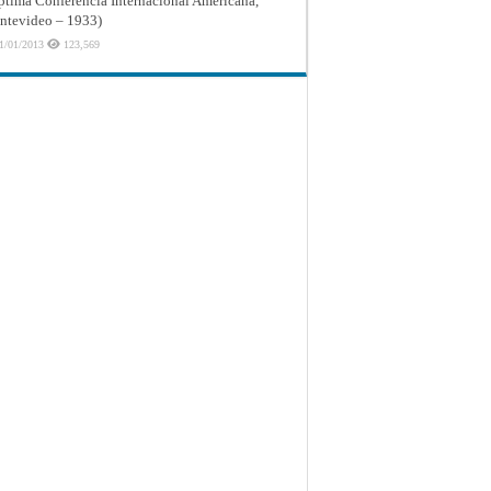
ptima Conferencia Internacional Americana,
tevideo – 1933)
1/01/2013
123,569