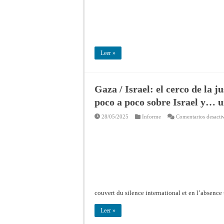
Leer »
Gaza / Israel: el cerco de la j
poco a poco sobre Israel y… 
28/05/2025
Informe
Comentarios desacti
couvert du silence international et en l’absence
Leer »