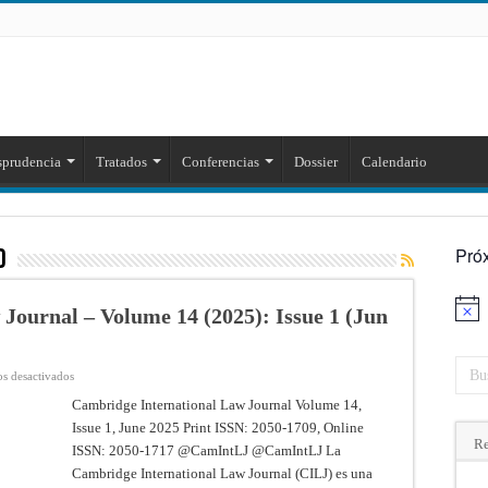
sprudencia
Tratados
Conferencias
Dossier
Calendario
Pró
d
Journal – Volume 14 (2025): Issue 1 (Jun
Aviso
en
s desactivados
Cambridge
International
Cambridge International Law Journal Volume 14,
Law
Issue 1, June 2025 Print ISSN: 2050-1709, Online
Journal
–
Re
ISSN: 2050-1717 @CamIntLJ @CamIntLJ La
Volume
14
Cambridge International Law Journal (CILJ) es una
(2025):