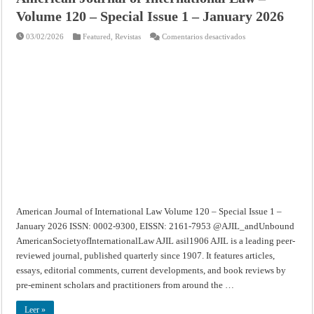
Volume 120 – Special Issue 1 – January 2026
en
03/02/2026
Featured
,
Revistas
Comentarios desactivados
American
Journal
of
International
Law
–
Volume
120
–
Special
Issue
1
–
January
2026
American Journal of International Law Volume 120 – Special Issue 1 –
January 2026 ISSN: 0002-9300, EISSN: 2161-7953 @AJIL_andUnbound
AmericanSocietyofInternationalLaw AJIL asil1906 AJIL is a leading peer-
reviewed journal, published quarterly since 1907. It features articles,
essays, editorial comments, current developments, and book reviews by
pre-eminent scholars and practitioners from around the …
Leer »