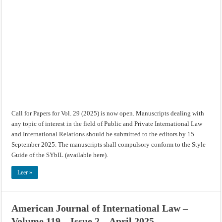
Yearbook
of
International
Law:
Call
for
papers
Call for Papers for Vol. 29 (2025) is now open. Manuscripts dealing with
any topic of interest in the field of Public and Private International Law
and International Relations should be submitted to the editors by 15
September 2025. The manuscripts shall compulsory conform to the Style
Guide of the SYbIL (available here).
Leer »
American Journal of International Law –
Volume 119 – Issue 2 – April 2025