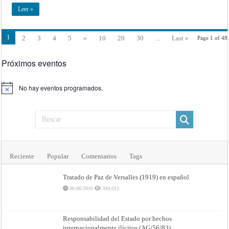
Leer »
1
2
3
4
5
»
10
20
30
...
Last »
Page 1 of 48
Próximos eventos
No hay eventos programados.
Aviso
Reciente
Popular
Comentarios
Tags
Tratado de Paz de Versalles (1919) en español
06/06/2010
394,012
Responsabilidad del Estado por hechos
internacionalmente ilícitos (AG/56/83)