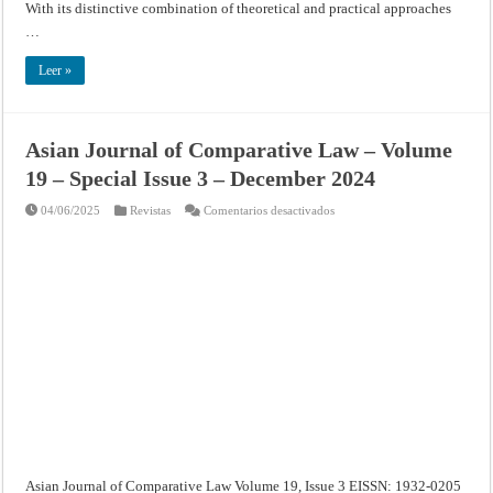
With its distinctive combination of theoretical and practical approaches
…
Leer »
Asian Journal of Comparative Law – Volume
19 – Special Issue 3 – December 2024
en
04/06/2025
Revistas
Comentarios desactivados
Asian
Journal
of
Comparative
Law
–
Volume
19
–
Special
Issue
3
–
December
2024
Asian Journal of Comparative Law Volume 19, Issue 3 EISSN: 1932-0205