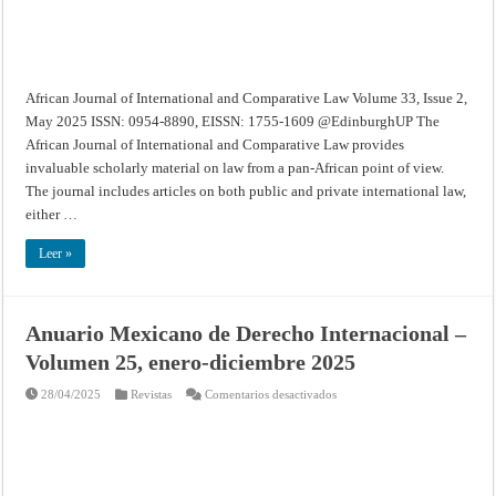
2025
African Journal of International and Comparative Law Volume 33, Issue 2,
May 2025 ISSN: 0954-8890, EISSN: 1755-1609 @EdinburghUP The
African Journal of International and Comparative Law provides
invaluable scholarly material on law from a pan-African point of view.
The journal includes articles on both public and private international law,
either …
Leer »
Anuario Mexicano de Derecho Internacional –
Volumen 25, enero-diciembre 2025
en
28/04/2025
Revistas
Comentarios desactivados
Anuario
Mexicano
de
Derecho
Internacional
–
Volumen