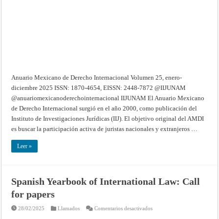
25,
enero-
diciembre
2025
Anuario Mexicano de Derecho Internacional Volumen 25, enero-
diciembre 2025 ISSN: 1870-4654, EISSN: 2448-7872 @IIJUNAM
@anuariomexicanoderechointernacional IIJUNAM El Anuario Mexicano
de Derecho Internacional surgió en el año 2000, como publicación del
Instituto de Investigaciones Jurídicas (IIJ). El objetivo original del AMDI
es buscar la participación activa de juristas nacionales y extranjeros …
Leer »
Spanish Yearbook of International Law: Call
for papers
en
28/02/2025
Llamados
Comentarios desactivados
Spanish