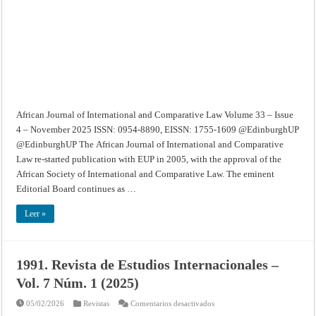
–
Volume
33
–
Issue
4
–
November
2025
African Journal of International and Comparative Law Volume 33 – Issue
4 – November 2025 ISSN: 0954-8890, EISSN: 1755-1609 @EdinburghUP
@EdinburghUP The African Journal of International and Comparative
Law re-started publication with EUP in 2005, with the approval of the
African Society of International and Comparative Law. The eminent
Editorial Board continues as …
Leer »
1991. Revista de Estudios Internacionales –
Vol. 7 Núm. 1 (2025)
en
05/02/2026
Revistas
Comentarios desactivados
1991.