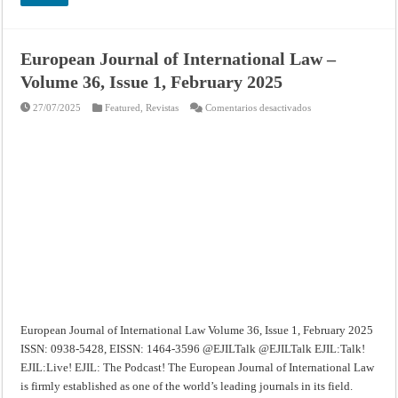
European Journal of International Law –
Volume 36, Issue 1, February 2025
en
27/07/2025
Featured
,
Revistas
Comentarios desactivados
European
Journal
of
International
Law
–
Volume
36,
Issue
1,
February
2025
European Journal of International Law Volume 36, Issue 1, February 2025
ISSN: 0938-5428, EISSN: 1464-3596 @EJILTalk @EJILTalk EJIL:Talk!
EJIL:Live! EJIL: The Podcast! The European Journal of International Law
is firmly established as one of the world’s leading journals in its field.