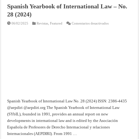
Spanish Yearbook of International Law – No.
28 (2024)
en
06/02/2025
Revistas
,
Featured
Comentarios desactivados
Spanish
Yearbook
of
International
Law
–
No.
28
(2024)
Spanish Yearbook of International Law No. 28 (2024) ISSN: 2386-4435
@aepdiri @aepdiri.org The Spanish Yearbook of International Law
(SYbIL), founded in 1991, provides an annual report on new
developments in international law and is edited by the Asociación
Española de Profesores de Derecho Internacional y relaciones
Internacionales (AEPDIRI). From 1991 …