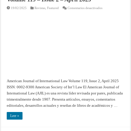
en
19/02/2025
Revistas
,
Featured
Comentarios desactivados
American
Journal
of
International
Law
–
Volume
119
–
Issue
2
–
April
2025
American Journal of International Law Volume 119, Issue 2, April 2025
ISSN: 0002-9300 American Society of Int’l Law El American Journal of
International Law (AJIL) es una revista líder revisada por pares, publicada
trimestralmente desde 1907. Presenta artículos, ensayos, comentarios
editoriales, desarrollos actuales y reseñas de libros de académicos y …
Leer »