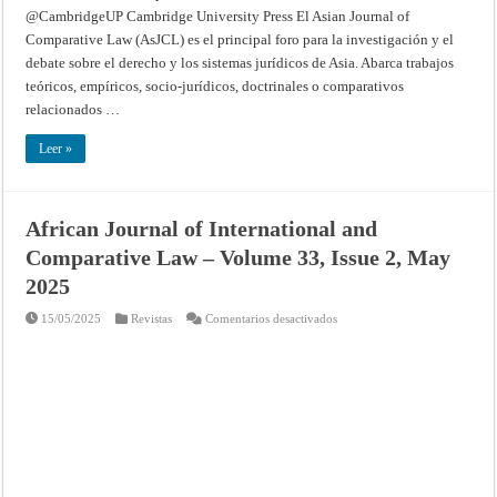
@CambridgeUP Cambridge University Press El Asian Journal of
Comparative Law (AsJCL) es el principal foro para la investigación y el
debate sobre el derecho y los sistemas jurídicos de Asia. Abarca trabajos
teóricos, empíricos, socio-jurídicos, doctrinales o comparativos
relacionados …
Leer »
African Journal of International and
Comparative Law – Volume 33, Issue 2, May
2025
en
15/05/2025
Revistas
Comentarios desactivados
African
Journal
of
International
and
Comparative
Law
–
Volume
33,
Issue
2,
May