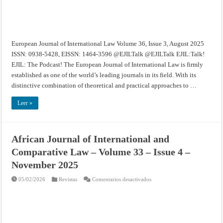
European Journal of International Law Volume 36, Issue 3, August 2025
ISSN: 0938-5428, EISSN: 1464-3596 @EJILTalk @EJILTalk EJIL:Talk!
EJIL: The Podcast! The European Journal of International Law is firmly
established as one of the world’s leading journals in its field. With its
distinctive combination of theoretical and practical approaches to …
Leer »
African Journal of International and
Comparative Law – Volume 33 – Issue 4 –
November 2025
en
05/02/2026
Revistas
Comentarios desactivados
African
Journal
of
International
and
Comparative
Law