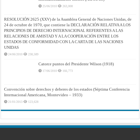
25/06/2010
263,008
RESOLUCIÓN 2625 (XXV) de la Asamblea General de Naciones Unidas, de
24 de octubre de 1970, que contiene la DECLARACIÓN RELATIVA A LOS
PRINCIPIOS DE DERECHO INTERNACIONAL REFERENTES A LAS
RELACIONES DE AMISTAD Y A LA COOPERACIÓN ENTRE LOS
ESTADOS DE CONFORMIDAD CON LA CARTA DE LAS NACIONES
UNIDAS
24/06/2010
238,589
Catorce puntos del Presidente Wilson (1918)
17/06/2010
166,773
Convención sobre derechos y deberes de los estados (Séptima Conferencia
Internacional Americana, Montevideo – 1933)
21/01/2013
123,628