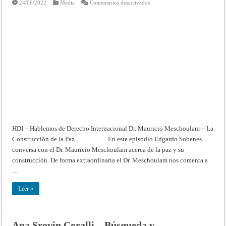
en
24/06/2022
Media
Comentarios desactivados
Dr.
Mauricio
Meschoulam
–
La
Construcción
de
la
Paz
–
Hablemos
de
Derecho
Internacional
HDI – Hablemos de Derecho Internacional Dr. Mauricio Meschoulam – La
Construcción de la Paz En este episodio Edgardo Sobenes
conversa con el Dr. Mauricio Meschoulam acerca de la paz y su
construcción. De forma extraordinaria el Dr. Meschoulam nos comenta a
…
Leer »
Ana Srovin Coralli – Búsqueda y