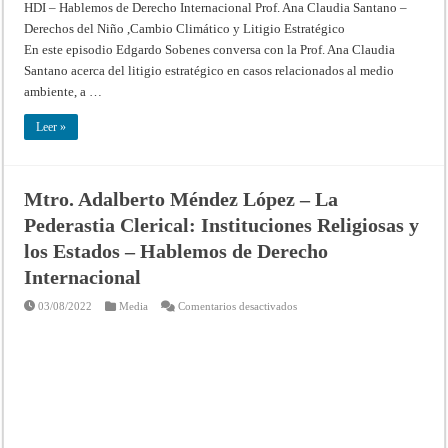
HDI – Hablemos de Derecho Internacional Prof. Ana Claudia Santano –
Derechos del Niño ,Cambio Climático y Litigio Estratégico
En este episodio Edgardo Sobenes conversa con la Prof. Ana Claudia
Santano acerca del litigio estratégico en casos relacionados al medio
ambiente, a …
Leer »
Mtro. Adalberto Méndez López – La
Pederastia Clerical: Instituciones Religiosas y
los Estados – Hablemos de Derecho
Internacional
en
03/08/2022
Media
Comentarios desactivados
Mtro.
Adalberto
Méndez
López
–
La
Pederastia
Clerical:
Instituciones
Religiosas
y