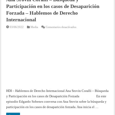
Participación en los casos de Desaparición
Forzada – Hablemos de Derecho
Internacional
en
03/06/2022
Media
Comentarios desactivados
Ana
Srovin
Coralli
–
Búsqueda
y
Participación
en
los
casos
de
Desaparición
Forzada
–
Hablemos
de
Derecho
Internacional
HDI – Hablemos de Derecho Internacional Ana Srovin Coralli – Búsqueda
y Participación en los casos de Desaparición Forzada En este
episodio Edgardo Sobenes conversa con Ana Srovin sobre la búsqueda y
participación en los casos de desaparición forzada. Ana inicia el …