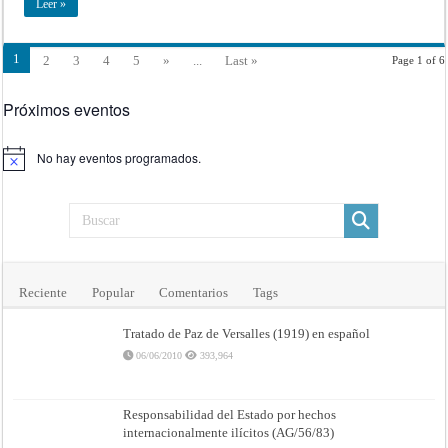
Leer »
1
2
3
4
5
»
...
Last »
Page 1 of 6
Próximos eventos
No hay eventos programados.
Aviso
Reciente
Popular
Comentarios
Tags
Tratado de Paz de Versalles (1919) en español
06/06/2010
393,964
Responsabilidad del Estado por hechos
internacionalmente ilícitos (AG/56/83)