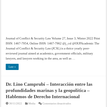
Volume
27,
Issue
3,
Winter
2022
Journal of Conflict & Security Law Volume 27, Issue 3, Winter 2022 Print
ISSN: 1467-7954, Online ISSN: 1467-7962 @j_csl @OUPAcademic The
Journal of Conflict & Security Law (JCSL) is a thrice yearly peer-
reviewed journal aimed at academics, government officials, military
lawyers, and lawyers working in the area, as well as …
Leer »
Dr. Lino Camprubí – Interacción entre las
profundidades marinas y la geopolítica –
Hablemos de Derecho Internacional
en
30/11/2022
Media
Comentarios desactivados
Dr.