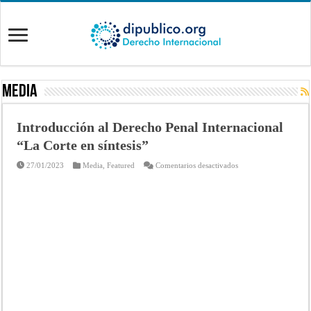
Media
Introducción al Derecho Penal Internacional
“La Corte en síntesis”
en
27/01/2023
Media
,
Featured
Comentarios desactivados
Introducción
al
Derecho
Penal
Internacional
“La
Corte
en
síntesis”