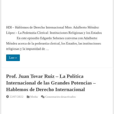
los
Estados
–
Hablemos
de
Derecho
Internacional
HDI – Hablemos de Derecho Internacional Mtro. Adalberto Méndez
López – La Pederastia Clerical: Instituciones Religiosas y los Estados
En este episodio Edgardo Sobenes conversa con Adalberto
Méndez acerca de la pederastia clerical, los Estados, las instituciones
religiosas y la impunidad de …
Leer »
Prof. Juan Tovar Ruiz – La Política
Internacional de las Grandes Potencias –
Hablemos de Derecho Internacional
en
22/07/2022
Media
Comentarios desactivados
Prof.
Juan
Tovar
Ruiz
–