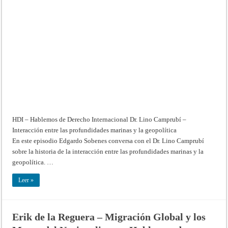
Lino
Camprubí
–
Interacción
entre
las
profundidades
marinas
y
la
geopolítica
–
Hablemos
de
Derecho
Internacional
HDI – Hablemos de Derecho Internacional Dr. Lino Camprubí –
Interacción entre las profundidades marinas y la geopolítica
En este episodio Edgardo Sobenes conversa con el Dr. Lino Camprubí
sobre la historia de la interacción entre las profundidades marinas y la
geopolítica. …
Leer »
Erik de la Reguera – Migración Global y los