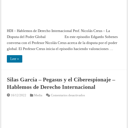
de
Derecho
Internacional
HDI – Hablemos de Derecho Internacional Prof. Nicolás Creus – La
Disputa del Poder Global En este episodio Edgardo Sobenes
conversa con el Profesor Nicolás Creus acerca de la disputa por el poder
global. El Profesor Creus inicia el episodio haciendo valoraciones …
Leer »
Silas García – Pegasus y el Ciberespionaje –
Hablemos de Derecho Internacional
en
16/12/2022
Media
Comentarios desactivados
Silas
García
–
Pegasus
y
el
Ciberespionaje
–
Hablemos