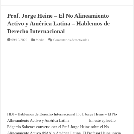
Prof. Jorge Heine – El No Alineamiento
Activo y América Latina – Hablemos de
Derecho Internacional
en
09/10/2022
Media
Comentarios desactivados
Prof.
Jorge
Heine
–
El
No
Alineamiento
Activo
y
América
Latina
–
Hablemos
de
Derecho
Internacional
HDI – Hablemos de Derecho Internacional Prof. Jorge Heine – El No
Alineamiento Activo y América Latina En este episodio
Edgardo Sobenes conversa con el Prof. Jorge Heine sobre el No
Alineamiento Activo (NAA) y América Latina. El Profesor Heine inicia