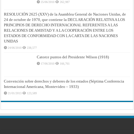
25/06/2010
262,987
RESOLUCIÓN 2625 (XXV) de la Asamblea General de Naciones Unidas, de
24 de octubre de 1970, que contiene la DECLARACIÓN RELATIVA A LOS
PRINCIPIOS DE DERECHO INTERNACIONAL REFERENTES A LAS
RELACIONES DE AMISTAD Y A LA COOPERACIÓN ENTRE LOS
ESTADOS DE CONFORMIDAD CON LA CARTA DE LAS NACIONES
UNIDAS
24/06/2010
238,577
Catorce puntos del Presidente Wilson (1918)
17/06/2010
166,761
Convención sobre derechos y deberes de los estados (Séptima Conferencia
Internacional Americana, Montevideo – 1933)
21/01/2013
123,589