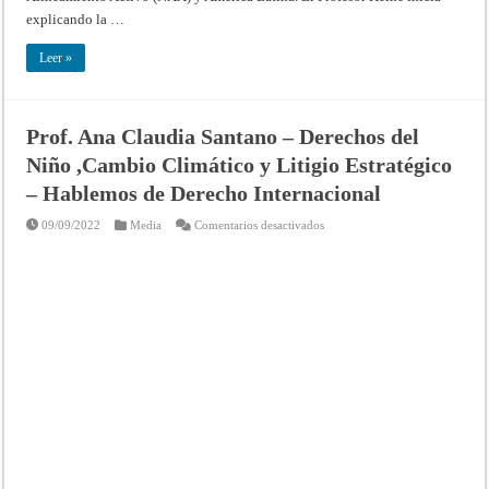
explicando la …
Leer »
Prof. Ana Claudia Santano – Derechos del
Niño ,Cambio Climático y Litigio Estratégico
– Hablemos de Derecho Internacional
en
09/09/2022
Media
Comentarios desactivados
Prof.
Ana
Claudia
Santano
–
Derechos
del
Niño
,Cambio
Climático
y
Litigio
Estratégico
–
Hablemos
de
Derecho
Internacional