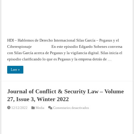
de
Derecho
Internacional
HDI – Hablemos de Derecho Internacional Silas García – Pegasus y el
Ciberespionaje En este episodio Edgardo Sobenes conversa
con Silas García acerca de Pegasus y la vigilancia digital. Silas inicia el
episodio clarificando lo que es Pegasus y la empresa detrás de …
Leer »
Journal of Conflict & Security Law – Volume
27, Issue 3, Winter 2022
en
12/12/2022
Media
Comentarios desactivados
Journal
of
Conflict
&
Security
Law
–