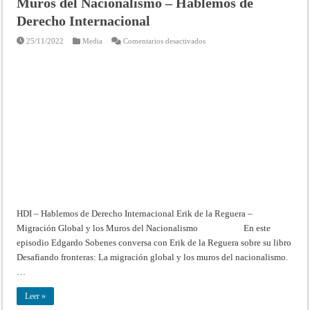
Muros del Nacionalismo – Hablemos de
Derecho Internacional
en
25/11/2022
Media
Comentarios desactivados
Erik
de
la
Reguera
–
Migración
Global
y
los
Muros
del
Nacionalismo
–
Hablemos
de
Derecho
Internacional
HDI – Hablemos de Derecho Internacional Erik de la Reguera –
Migración Global y los Muros del Nacionalismo En este
episodio Edgardo Sobenes conversa con Erik de la Reguera sobre su libro
Desafiando fronteras: La migración global y los muros del nacionalismo.
…
Leer »