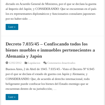
–
dictado en Acuerdo General de Ministros, por el que se declara la guerra
Internando
a
al Imperio del Japón; y CONSIDERANDO: Que se encuentran en el país
los
ex
los ex representantes diplomáticos y funcionarios consulares japoneses
representantes
diplomáticos
por no haber sido …
y
consulares
del
Leer »
Japón
y
miembros
de
familia
Decreto 7.035/45 – Confiscando todos los
bienes muebles e inmuebles pertenecientes a
Alemania y Japón
en
12/02/2012
Legislacion
Comentarios desactivados
Decreto
7.035/45
Buenos Aires, 2 de Abril de 1945. 7.035/45.- Visto el Decreto N° 6.945
–
por el que se declara el estado de guerra con Japón y Alemania; y
Confiscando
todos
CONSIDERANDO: Que, de acuerdo al derecho internacional, todo
los
bienes
beligerante puede confiscar los bienes del Estado enemigo que se
muebles
e
encuentran dentro de su jurisdicción; …
inmuebles
pertenecientes
a
Leer »
Alemania
y
Japón