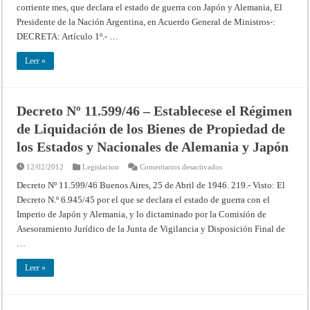
Sometiendo
corriente mes, que declara el estado de guerra con Japón y Alemania, El
al
Consejo
Presidente de la Nación Argentina, en Acuerdo General de Ministros-:
de
Administración
DECRETA: Artículo 1º.- …
creado
por
Decreto
Leer »
N°
30.301/44,
las
firmas
o
Decreto Nº 11.599/46 – Establecese el Régimen
entidades
comerciales,
de Liquidación de los Bienes de Propiedad de
industriales,
financieras
o
los Estados y Nacionales de Alemania y Japón
que
desarrollen
en
12/02/2012
Legislacion
Comentarios desactivados
cualquier
Decreto
otra
Nº
actividad
Decreto Nº 11.599/46 Buenos Aires, 25 de Abril de 1946. 219.- Visto: El
11.599/46
que
Decreto N.º 6.945/45 por el que se declara el estado de guerra con el
–
sean
Establecese
representantes,
Imperio de Japón y Alemania, y lo dictaminado por la Comisión de
el
filiales
Régimen
o
Asesoramiento Jurídico de la Junta de Vigilancia y Disposición Final de
de
sucursales
Liquidación
de
…
de
firmas
los
o
Bienes
entidades
Leer »
de
radicadas
Propiedad
en
de
Japón
los
o
Estados
Alemania