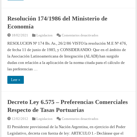
ajustar
su
actuación
las
Resolución 174/1986 del Ministerio de
autoridades
civiles
Economía
y
militares
en
en
18/02/2021
Legislacion
Comentarios desactivados
las
Resolución
cuestiones
174/1986
RESOLUCION Nº 174 Bs. As., 26/2/86 VISTO la resolución M.E Nº 476,
de
del
límites
de fecha 11 de junio de 1985, y CONSIDERANDO: Que en el ámbito de
Ministerio
con
de
Chile
la Asociación Latinoamericana de Integración (ALADI) han surgido
Economía
dudas con relación a la aplicación de la norma citada para el cálculo de
las preferencias …
Leer »
Decreto Ley 6.575 – Preferencias Comerciales
Respecto de Tasas Portuarias
en
12/02/2012
Legislacion
Comentarios desactivados
Decreto
Ley
El Presidente provisional de la Nación Argentina, en ejercicio del Poder
6.575
Legislativo, decreta con fuerza de ley: ARTICULO 1.- Declárase que el
–
Preferencias