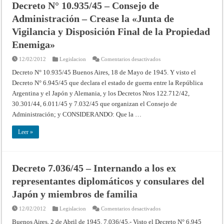
Decreto N° 10.935/45 – Consejo de
y
o
Nacionales
países
Administración – Crease la «Junta de
de
dominados
Alemania
por
y
esas
Vigilancia y Disposición Final de la Propiedad
Japón
naciones
Enemiga»
en
12/02/2012
Legislacion
Comentarios desactivados
Decreto
N°
Decreto N° 10.935/45 Buenos Aires, 18 de Mayo de 1945. Y visto el
10.935/45
Decreto N° 6.945/45 que declara el estado de guerra entre la República
–
Consejo
Argentina y el Japón y Alemania, y los Decretos Nros 122.712/42,
de
Administración
30.301/44, 6.011/45 y 7.032/45 que organizan el Consejo de
–
Crease
Administración; y CONSIDERANDO: Que la …
la
«Junta
de
Leer »
Vigilancia
y
Disposición
Final
de
Decreto 7.036/45 – Internando a los ex
la
Propiedad
representantes diplomáticos y consulares del
Enemiga»
Japón y miembros de familia
en
12/02/2012
Legislacion
Comentarios desactivados
Decreto
7.036/45
Buenos Aires, 2 de Abril de 1945. 7.036/45.- Visto el Decreto N° 6.945