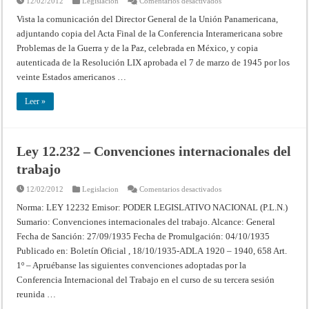
12/02/2012
Legislacion
Comentarios desactivados
DECRETO
6945/1945
Vista la comunicación del Director General de la Unión Panamericana,
•
adjuntando copia del Acta Final de la Conferencia Interamericana sobre
Adhesión
al
Problemas de la Guerra y de la Paz, celebrada en México, y copia
Acta
final
autenticada de la Resolución LIX aprobada el 7 de marzo de 1945 por los
de
la
veinte Estados americanos …
Conferencia
Interamericana
sobre
Leer »
problemas
de
la
guerra
y
Ley 12.232 – Convenciones internacionales del
de
la
trabajo
paz
(Chapultepec);
declaración
en
12/02/2012
Legislacion
Comentarios desactivados
del
Ley
estado
12.232
Norma: LEY 12232 Emisor: PODER LEGISLATIVO NACIONAL (P.L.N.)
de
–
guerra
Sumario: Convenciones internacionales del trabajo. Alcance: General
Convenciones
entre
internacionales
Argentina
Fecha de Sanción: 27/09/1935 Fecha de Promulgación: 04/10/1935
del
y
trabajo
Alemania.
Publicado en: Boletín Oficial , 18/10/1935-ADLA 1920 – 1940, 658 Art.
1º – Apruébanse las siguientes convenciones adoptadas por la
Conferencia Internacional del Trabajo en el curso de su tercera sesión
reunida …