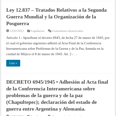
Ley 12.837 – Tratados Relativos a la Segunda
Guerra Mundial y la Organización de la
Posguerra
en
12/02/2012
Legislacion
Comentarios desactivados
Ley
12.837
Artículo 1.- Apruébase el decreto 6945, de fecha 27 de marzo de 1945, por
–
el cual el gobierno argentino adhirió al Acta Final de la Conferencia
Tratados
Relativos
Interamericana sobre Problemas de la Guerra y de la Paz, firmada en la
a
la
ciudad de Méjico el 8 de marzo de 1945. Art. 2.- …
Segunda
Guerra
Mundial
Leer »
y
la
Organización
de
la
Posguerra
DECRETO 6945/1945 • Adhesión al Acta final
de la Conferencia Interamericana sobre
problemas de la guerra y de la paz
(Chapultepec); declaración del estado de
guerra entre Argentina y Alemania.
en