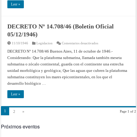
Leer »
DECRETO Nº 14.708/46 (Boletin Oficial
05/12/1946)
en
11/10/1946
Legislacion
Comentarios desactivados
DECRETO
Nº
DECRETO N° 14.708/46 Buenos Aires, 11 de octubre de 1946.-
14.708/46
Considerando: Que la plataforma submarina, llamada también meseta
(Boletin
Oficial
submarina o zócalo continental, guarda con el continente una estrecha
05/12/1946)
unidad morfológica y geológica; Que las aguas que cubren la plataforma
submarina constituyen los mares epicontinentales, en los que el
desarrollo biológico …
Leer »
1
2
»
Page 1 of 2
Próximos eventos