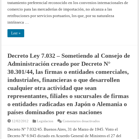
tratamiento preferencial reconocido en los convenios internacionales de
Comerciales
Respecto
comercio para las mercaderías de importación, no alcanza a las
de
Tasas
retribuciones por servicios portuarios, los que, por su naturaleza
Portuarias
intrínseca …
Leer »
Decreto Ley 7.032 – Sometiendo al Consejo de
Administración creado por Decreto N°
30.301/44, las firmas o entidades comerciales,
industriales, financieras o que desarrollen
cualquier otra actividad que sean
representantes, filiales o sucursales de firmas
o entidades radicadas en Japón o Alemania o
países dominados por esas naciones
en
12/02/2012
Legislacion
Comentarios desactivados
Decreto
Ley
Decreto N° 7.032/45. Buenos Aires, 31 de Marzo de 1945. Visto el
7.032
Decreto N° 6.945 dictado en Acuerdo General de Ministros el 27 del
–