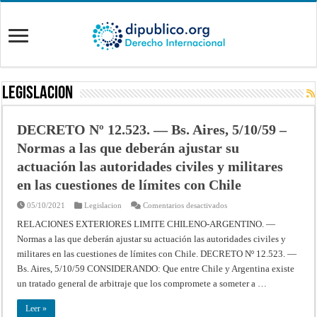
Legislacion
DECRETO Nº 12.523. — Bs. Aires, 5/10/59 –
Normas a las que deberán ajustar su
actuación las autoridades civiles y militares
en las cuestiones de límites con Chile
en
05/10/2021
Legislacion
Comentarios desactivados
DECRETO
Nº
RELACIONES EXTERIORES LIMITE CHILENO-ARGENTINO. —
12.523.
Normas a las que deberán ajustar su actuación las autoridades civiles y
—
Bs.
militares en las cuestiones de límites con Chile. DECRETO Nº 12.523. —
Aires,
5/10/59
Bs. Aires, 5/10/59 CONSIDERANDO: Que entre Chile y Ar­gentina existe
–
Normas
un tratado general de ar­bitraje que los compromete a someter a …
a
las
que
Leer »
deberán