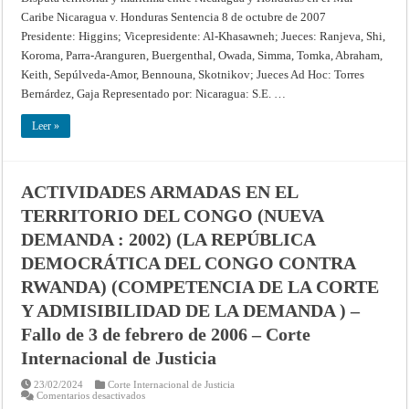
DE
Y
MEDIDAS
Caribe Nicaragua v. Honduras Sentencia 8 de octubre de 2007
MARÍTIMA
PROVISIONALES]
ENTRE
Presidente: Higgins; Vicepresidente: Al-Khasawneh; Jueces: Ranjeva, Shi,
–
NICARAGUA
Providencia
Y
Koroma, Parra-Aranguren, Buergenthal, Owada, Simma, Tomka, Abraham,
de
HONDURAS
16
EN
Keith, Sepúlveda-Amor, Bennouna, Skotnikov; Jueces Ad Hoc: Torres
de
EL
julio
Bernárdez, Gaja Representado por: Nicaragua: S.E. …
MAR
de
DEL
2008
CARIBE
–
Leer »
(NICARAGUA
Corte
contra
Internacional
HONDURAS)
de
–
Justicia
Fallo
de
ACTIVIDADES ARMADAS EN EL
8
de
TERRITORIO DEL CONGO (NUEVA
octubre
2007
DEMANDA : 2002) (LA REPÚBLICA
–
Corte
Internacional
DEMOCRÁTICA DEL CONGO CONTRA
de
Justicia
RWANDA) (COMPETENCIA DE LA CORTE
Y ADMISIBILIDAD DE LA DEMANDA ) –
Fallo de 3 de febrero de 2006 – Corte
Internacional de Justicia
23/02/2024
Corte Internacional de Justicia
en
Comentarios desactivados
ACTIVIDADES