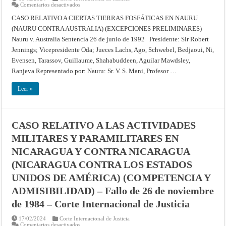
en
Comentarios desactivados
CASO
RELATIVO
CASO RELATIVO A CIERTAS TIERRAS FOSFÁTICAS EN NAURU
A
(NAURU CONTRA AUSTRALIA) (EXCEPCIONES PRELIMINARES)
CIERTAS
TIERRAS
Nauru v. Australia Sentencia 26 de junio de 1992 Presidente: Sir Robert
FOSFÁTICAS
EN
Jennings; Vicepresidente Oda; Jueces Lachs, Ago, Schwebel, Bedjaoui, Ni,
NAURU
(NAURU
Evensen, Tarassov, Guillaume, Shahabuddeen, Aguilar Mawdsley,
CONTRA
Ranjeva Representado por: Nauru: Sr. V. S. Mani, Profesor …
AUSTRALIA)
(EXCEPCIONES
PRELIMINARES)
Leer »
–
Fallo
de
26
de
junio
CASO RELATIVO A LAS ACTIVIDADES
de
1992
MILITARES Y PARAMILITARES EN
–
Corte
NICARAGUA Y CONTRA NICARAGUA
Internacional
de
Justicia
(NICARAGUA CONTRA LOS ESTADOS
UNIDOS DE AMÉRICA) (COMPETENCIA Y
ADMISIBILIDAD) – Fallo de 26 de noviembre
de 1984 – Corte Internacional de Justicia
17/02/2024
Corte Internacional de Justicia
en
Comentarios desactivados