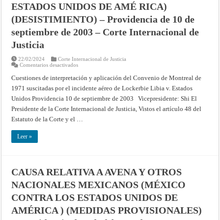
ESTADOS UNIDOS DE AMÉ RICA)
(DESISTIMIENTO) – Providencia de 10 de
septiembre de 2003 – Corte Internacional de
Justicia
22/02/2024
Corte Internacional de Justicia
en
Comentarios desactivados
CUESTIONES
RELACIONADAS
Cuestiones de interpretación y aplicación del Convenio de Montreal de
CON
1971 suscitadas por el incidente aéreo de Lockerbie Libia v. Estados
LA
INTERPRETACIÓN
Unidos Providencia 10 de septiembre de 2003 Vicepresidente: Shi El
Y
LA
Presidente de la Corte Internacional de Justicia, Vistos el artículo 48 del
APLICACIÓN
DEL
Estatuto de la Corte y el …
CONVENIO
DE
MONTREAL
Leer »
DE
1971,
PLANTEADAS
DE
RESULTAS
CAUSA RELATIVA A AVENA Y OTROS
DEL
INCIDENTE
NACIONALES MEXICANOS (MÉXICO
AÉREO
DE
LOCKERBIE
CONTRA LOS ESTADOS UNIDOS DE
(LA
JAMAHIRIYA
AMÉRICA ) (MEDIDAS PROVISIONALES)
ÁRABE
LIBIA