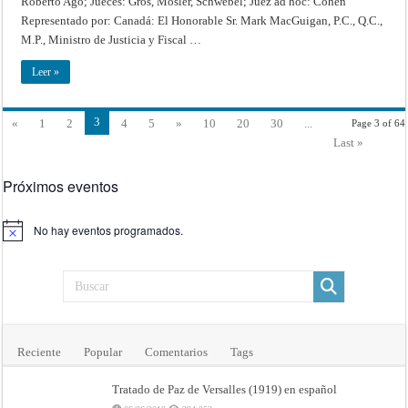
Roberto Ago; Jueces: Gros, Mosler, Schwebel; Juez ad hoc: Cohen
DE
LA
Representado por: Canadá: El Honorable Sr. Mark MacGuigan, P.C., Q.C.,
FRONTERA
MARÍTIMA
M.P., Ministro de Justicia y Fiscal …
EN
LA
REGIÓN
Leer »
DEL
GOLFO
DE
MAINE
3
«
1
2
4
5
»
10
20
30
...
Page 3 of 64
–
Fallo
Last »
de
12
de
octubre
Próximos eventos
de
1984
–
Corte
No hay eventos programados.
Internacional
Aviso
de
Justicia
Reciente
Popular
Comentarios
Tags
Tratado de Paz de Versalles (1919) en español