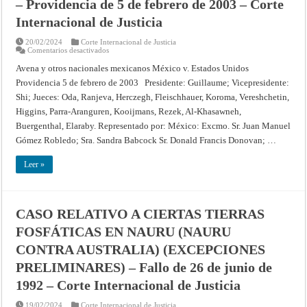
– Providencia de 5 de febrero de 2003 – Corte
contra
LOS
Internacional de Justicia
ESTADOS
UNIDOS
DE
20/02/2024
Corte Internacional de Justicia
AMÉ
en
Comentarios desactivados
RICA)
CAUSA
(DESISTIMIENTO)
RELATIVA
Avena y otros nacionales mexicanos México v. Estados Unidos
–
A
Providencia
Providencia 5 de febrero de 2003 Presidente: Guillaume; Vicepresidente:
AVENA
de
Y
10
Shi; Jueces: Oda, Ranjeva, Herczegh, Fleischhauer, Koroma, Vereshchetin,
OTROS
de
NACIONALES
Higgins, Parra-Aranguren, Kooijmans, Rezek, Al-Khasawneh,
septiembre
MEXICANOS
de
(MÉXICO
Buergenthal, Elaraby. Representado por: México: Excmo. Sr. Juan Manuel
2003
CONTRA
–
Gómez Robledo; Sra. Sandra Babcock Sr. Donald Francis Donovan; …
LOS
Corte
ESTADOS
Internacional
UNIDOS
de
Leer »
DE
Justicia
AMÉRICA
)
(MEDIDAS
PROVISIONALES)
–
CASO RELATIVO A CIERTAS TIERRAS
Providencia
de
FOSFÁTICAS EN NAURU (NAURU
5
de
CONTRA AUSTRALIA) (EXCEPCIONES
febrero
de
2003
PRELIMINARES) – Fallo de 26 de junio de
–
Corte
1992 – Corte Internacional de Justicia
Internacional
de
Justicia
19/02/2024
Corte Internacional de Justicia