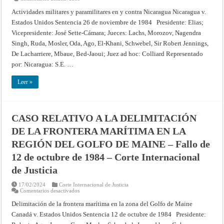
CASO
RELATIVO
Actividades militares y paramilitares en y contra Nicaragua Nicaragua v.
A
Estados Unidos Sentencia 26 de noviembre de 1984 Presidente: Elias;
LAS
ACTIVIDADES
Vicepresidente: José Sette-Cámara; Jueces: Lachs, Morozov, Nagendra
MILITARES
Y
Singh, Ruda, Mosler, Oda, Ago, El-Khani, Schwebel, Sir Robert Jennings,
PARAMILITARES
EN
De Lacharriere, Mbaue, Bed-Jaoui; Juez ad hoc: Colliard Representado
NICARAGUA
por: Nicaragua: S.E. …
Y
CONTRA
NICARAGUA
Leer »
(NICARAGUA
CONTRA
LOS
ESTADOS
UNIDOS
DE
CASO RELATIVO A LA DELIMITACIÓN
AMÉRICA)
(COMPETENCIA
DE LA FRONTERA MARÍTIMA EN LA
Y
ADMISIBILIDAD)
REGIÓN DEL GOLFO DE MAINE – Fallo de
–
Fallo
de
12 de octubre de 1984 – Corte Internacional
26
de
de Justicia
noviembre
de
1984
17/02/2024
Corte Internacional de Justicia
–
en
Comentarios desactivados
Corte
CASO
Internacional
RELATIVO
Delimitación de la frontera marítima en la zona del Golfo de Maine
de
A
Canadá v. Estados Unidos Sentencia 12 de octubre de 1984 Presidente:
Justicia
LA
DELIMITACIÓN