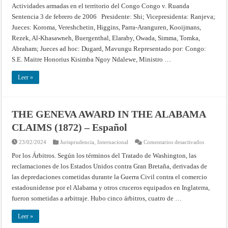
ARMADAS
Actividades armadas en el territorio del Congo Congo v. Ruanda
EN
Sentencia 3 de febrero de 2006 Presidente: Shi; Vicepresidenta: Ranjeva;
EL
TERRITORIO
Jueces: Koroma, Vereshchetin, Higgins, Parra-Aranguren, Kooijmans,
DEL
CONGO
Rezek, Al-Khasawneh, Buergenthal, Elaraby, Owada, Simma, Tomka,
(NUEVA
DEMANDA
Abraham; Jueces ad hoc: Dugard, Mavungu Representado por: Congo:
:
S.E. Maitre Honorius Kisimba Ngoy Ndalewe, Ministro …
2002)
(LA
REPÚBLICA
Leer »
DEMOCRÁTICA
DEL
CONGO
CONTRA
RWANDA)
(COMPETENCIA
THE GENEVA AWARD IN THE ALABAMA
DE
LA
CLAIMS (1872) – Español
CORTE
Y
ADMISIBILIDAD
en
23/02/2024
Jurisprudencia
,
Internacional
Comentarios desactivados
DE
THE
LA
GENEVA
Por los Árbitros. Según los términos del Tratado de Washington, las
DEMANDA
AWARD
)
reclamaciones de los Estados Unidos contra Gran Bretaña, derivadas de
IN
–
THE
Fallo
las depredaciones cometidas durante la Guerra Civil contra el comercio
ALABAM
de
CLAIMS
estadounidense por el Alabama y otros cruceros equipados en Inglaterra,
3
(1872)
de
–
fueron sometidas a arbitraje. Hubo cinco árbitros, cuatro de …
febrero
Español
de
2006
Leer »
–
Corte