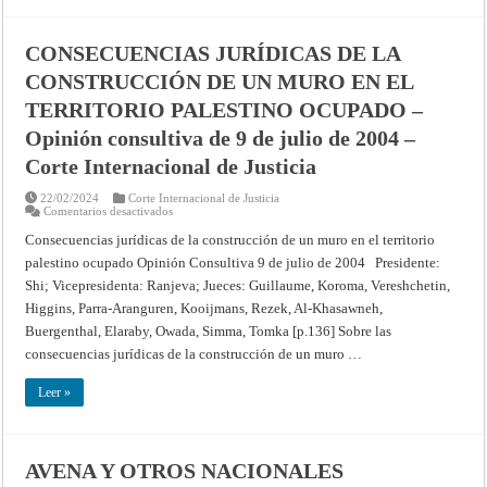
Internacional
de
Justicia
CONSECUENCIAS JURÍDICAS DE LA
CONSTRUCCIÓN DE UN MURO EN EL
TERRITORIO PALESTINO OCUPADO –
Opinión consultiva de 9 de julio de 2004 –
Corte Internacional de Justicia
22/02/2024
Corte Internacional de Justicia
en
Comentarios desactivados
CONSECUENCIAS
JURÍDICAS
Consecuencias jurídicas de la construcción de un muro en el territorio
DE
palestino ocupado Opinión Consultiva 9 de julio de 2004 Presidente:
LA
CONSTRUCCIÓN
Shi; Vicepresidenta: Ranjeva; Jueces: Guillaume, Koroma, Vereshchetin,
DE
UN
Higgins, Parra-Aranguren, Kooijmans, Rezek, Al-Khasawneh,
MURO
EN
Buergenthal, Elaraby, Owada, Simma, Tomka [p.136] Sobre las
EL
consecuencias jurídicas de la construcción de un muro …
TERRITORIO
PALESTINO
OCUPADO
Leer »
–
Opinión
consultiva
de
9
de
AVENA Y OTROS NACIONALES
julio
de