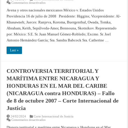
en
Comentarios desactivados
SOLICITUD
DE
Avena y otros nacionales mexicanos México v. Estados Unidos
INTERPRETACIÓN
Providencia 16 de julio de 2008 Presidente: Higgins; Vicepresidente: Al-
DEL
FALLO
Khasawneh; Jueces: Ranjeva, Koroma, Buergenthal, Owada, Tomka,
DE
31
Abraham, Keith, Sepúlveda-Amor, Bennouna, Skotnikov. Representado
DE
MARZO
por: México: S.E. Sr. Juan Manuel Gómez-Robledo; Excmo. Sr. Joel
DE
Antonio Hernández García; Sra. Sandra Babcock Sra. Catherine …
2004
EN
LA
Leer »
CAUSA
RELATIVA
A
AVENA
Y
OTROS
CONTROVERSIA TERRITORIAL Y
NACIONALES
MEXICANOS
MARÍTIMA ENTRE NICARAGUA Y
(MÉXICO
CONTRA
HONDURAS EN EL MAR DEL CARIBE
ESTADOS
UNIDOS
DE
(NICARAGUA contra HONDURAS) – Fallo
AMÉRICA)
(MÉXICO
de 8 de octubre 2007 – Corte Internacional de
CONTRA
ESTADOS
Justicia
UNIDOS
DE
AMÉRICA)
24/02/2024
Corte Internacional de Justicia
[SOLICITUD
en
Comentarios desactivados
DE
CONTROVERSIA
INDICACIÓN
TERRITORIAL
Disputa territorial y marítima entre Nicaragua y Honduras en el Mar