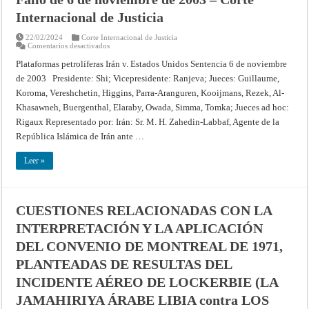
Internacional de Justicia
22/02/2024
Corte Internacional de Justicia
en
Comentarios desactivados
PLATAFORMAS
PETROLERAS
Plataformas petrolíferas Irán v. Estados Unidos Sentencia 6 de noviembre
(LA
de 2003 Presidente: Shi; Vicepresidente: Ranjeva; Jueces: Guillaume,
REPÚBLICA
ISLÁMICA
Koroma, Vereshchetin, Higgins, Parra-Aranguren, Kooijmans, Rezek, Al-
DEL
IRÁN
Khasawneh, Buergenthal, Elaraby, Owada, Simma, Tomka; Jueces ad hoc:
contra
los
Rigaux Representado por: Irán: Sr. M. H. Zahedin-Labbaf, Agente de la
ESTADOS
República Islámica de Irán ante …
UNIDOS
DE
AMÉ
Leer »
RICA)
–
Fallo
de
6
de
CUESTIONES RELACIONADAS CON LA
noviembre
de
INTERPRETACIÓN Y LA APLICACIÓN
2003
–
DEL CONVENIO DE MONTREAL DE 1971,
Corte
Internacional
de
PLANTEADAS DE RESULTAS DEL
Justicia
INCIDENTE AÉREO DE LOCKERBIE (LA
JAMAHIRIYA ÁRABE LIBIA contra LOS