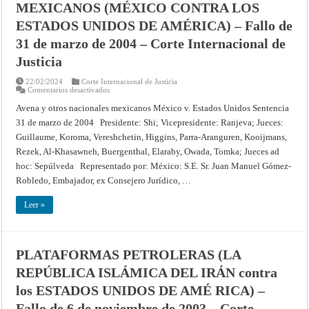
MEXICANOS (MÉXICO CONTRA LOS
2004
–
ESTADOS UNIDOS DE AMÉRICA) – Fallo de
Corte
Internacional
de
31 de marzo de 2004 – Corte Internacional de
Justicia
Justicia
22/02/2024
Corte Internacional de Justicia
en
Comentarios desactivados
AVENA
Y
Avena y otros nacionales mexicanos México v. Estados Unidos Sentencia
OTROS
31 de marzo de 2004 Presidente: Shi; Vicepresidente: Ranjeva; Jueces:
NACIONALES
MEXICANOS
Guillaume, Koroma, Vereshchetin, Higgins, Parra-Aranguren, Kooijmans,
(MÉXICO
CONTRA
Rezek, Al-Khasawneh, Buergenthal, Elaraby, Owada, Tomka; Jueces ad
LOS
ESTADOS
hoc: Sepúlveda Representado por: México: S.E. Sr. Juan Manuel Gómez-
UNIDOS
Robledo, Embajador, ex Consejero Jurídico, …
DE
AMÉRICA)
–
Leer »
Fallo
de
31
de
marzo
de
PLATAFORMAS PETROLERAS (LA
2004
–
REPÚBLICA ISLÁMICA DEL IRÁN contra
Corte
Internacional
los ESTADOS UNIDOS DE AMÉ RICA) –
de
Justicia
Fallo de 6 de noviembre de 2003 – Corte