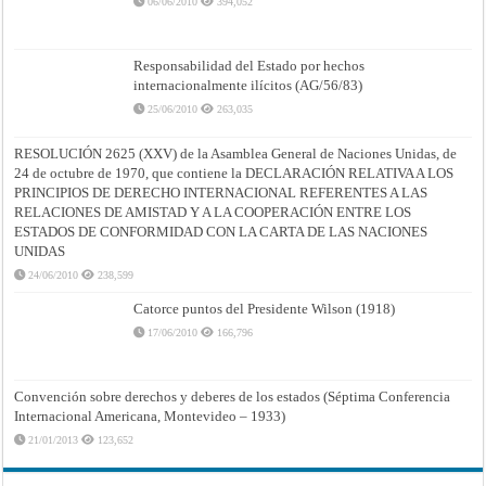
06/06/2010
394,052
Responsabilidad del Estado por hechos
internacionalmente ilícitos (AG/56/83)
25/06/2010
263,035
RESOLUCIÓN 2625 (XXV) de la Asamblea General de Naciones Unidas, de
24 de octubre de 1970, que contiene la DECLARACIÓN RELATIVA A LOS
PRINCIPIOS DE DERECHO INTERNACIONAL REFERENTES A LAS
RELACIONES DE AMISTAD Y A LA COOPERACIÓN ENTRE LOS
ESTADOS DE CONFORMIDAD CON LA CARTA DE LAS NACIONES
UNIDAS
24/06/2010
238,599
Catorce puntos del Presidente Wilson (1918)
17/06/2010
166,796
Convención sobre derechos y deberes de los estados (Séptima Conferencia
Internacional Americana, Montevideo – 1933)
21/01/2013
123,652