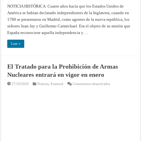
Tratado
de
NOTICIA HISTÓRICA. Cuatro años hacía que los Estados Unidos de
amistad,
América se habían declarado independientes de la Inglaterra, cuando en
límites
y
1780 se presentaron en Madrid, como agentes de la nueva república, los
navegación
entre
señores Juan Jay y Guillermo Carmichael. Era el objeto de su misión que
Su
Majestad
España reconociese aquella independencia y …
Católica
y
los
Leer »
Estados
Unidos
de
América,
firmado
El Tratado para la Prohibición de Armas
a
27
Nucleares entrará en vigor en enero
de
octubre
de
en
27/10/2020
Noticias
,
Featured
Comentarios desactivados
1795
El
Tratado
para
la
Prohibición
de
Armas
Nucleares
entrará
en
vigor
en
enero