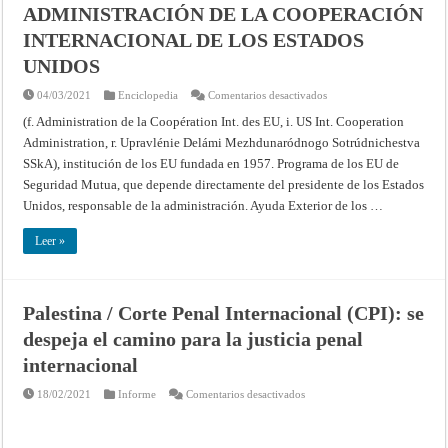
ADMINISTRACIÓN DE LA COOPERACIÓN
INTERNACIONAL DE LOS ESTADOS
UNIDOS
en
04/03/2021
Enciclopedia
Comentarios desactivados
ADMINISTRACIÓN
DE
(f. Administration de la Coopération Int. des EU, i. US Int. Cooperation
LA
Administration, r. Upravlénie Delámi Mezhdunaródnogo Sotrúdnichestva
COOPERACIÓN
INTERNACIONAL
SSkA), institución de los EU fundada en 1957. Programa de los EU de
DE
LOS
Seguridad Mutua, que depende directamente del presidente de los Estados
ESTADOS
UNIDOS
Unidos, responsable de la administración. Ayuda Exterior de los …
Leer »
Palestina / Corte Penal Internacional (CPI): se
despeja el camino para la justicia penal
internacional
en
18/02/2021
Informe
Comentarios desactivados
Palestina
/
Corte
Penal