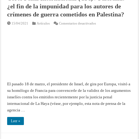
¿el fin de la impunidad para los autores de
crímenes de guerra cometidos en Palestina?
en
15/04/2021
Artículos
Comentarios desactivados
Corte
Penal
Internacional
(CPI)
/
Palestina:
¿el
fin
de
la
impunidad
para
los
autores
de
crímenes
El pasado 18 de marzo, el presidente de Israel, de gira por Europa, visitó a
de
guerra
su homólogo de Francia para convencerle de la validez de los argumentos
cometidos
israelíes contra los emitidos recientemente por la justicia penal
en
Palestina?
internacional de La Haya (véase, por ejemplo, esta nota de prensa de la
agencia …
Leer »