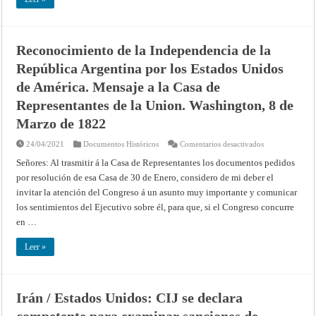
Reconocimiento de la Independencia de la
República Argentina por los Estados Unidos
de América. Mensaje a la Casa de
Representantes de la Union. Washington, 8 de
Marzo de 1822
en
24/04/2021
Documentos Históricos
Comentarios desactivados
Reconocimient
de
Señores: Al trasmitir á la Casa de Representantes los documentos pedidos
la
por resolución de esa Casa de 30 de Enero, considero de mi deber el
Independencia
de
invitar la atención del Congreso á un asunto muy importante y comunicar
la
República
los sentimientos del Ejecutivo sobre él, para que, si el Congreso concurre
Argentina
por
en …
los
Estados
Unidos
Leer »
de
América.
Mensaje
a
la
Irán / Estados Unidos: CIJ se declara
Casa
de
competente para examinar sanciones de
Representantes