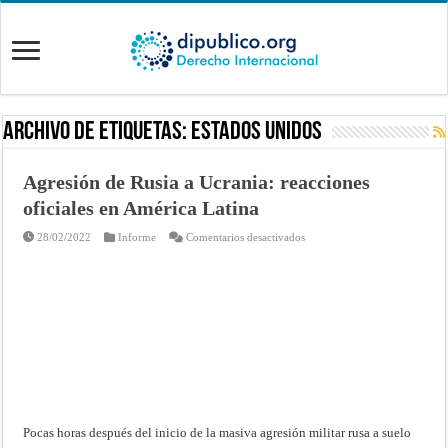
Archivo de Etiquetas:
Estados Unidos
Agresión de Rusia a Ucrania: reacciones
oficiales en América Latina
en
28/02/2022
Informe
Comentarios desactivados
Agresión
de
Rusia
a
Ucrania:
reacciones
oficiales
en
América
Latina
Pocas horas después del inicio de la masiva agresión militar rusa a suelo