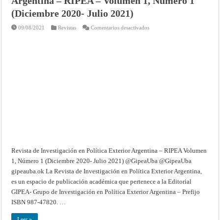
Argentina – RIPEA – Volumen 1, Número 1
(Diciembre 2020- Julio 2021)
en
09/08/2021
Revistas
Comentarios desactivados
Revista
de
Investigación
en
Política
Exterior
Argentina
–
RIPEA
–
Volumen
1,
Número
1
(Diciembre
2020-
Julio
2021)
Revista de Investigación en Política Exterior Argentina – RIPEA Volumen
1, Número 1 (Diciembre 2020- Julio 2021) @GipeaUba @GipeaUba
gipeauba.ok La Revista de Investigación en Política Exterior Argentina,
es un espacio de publicación académica que pertenece a la Editorial
GIPEA- Grupo de Investigación en Política Exterior Argentina – Prefijo
ISBN 987-47820. …
Leer »