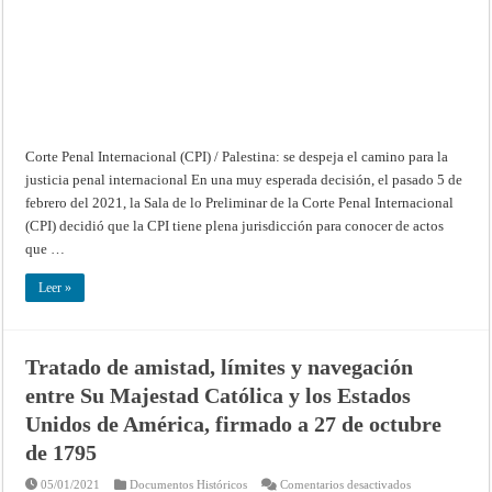
Internacional
(CPI):
se
despeja
el
camino
para
la
justicia
penal
internacional
Corte Penal Internacional (CPI) / Palestina: se despeja el camino para la
justicia penal internacional En una muy esperada decisión, el pasado 5 de
febrero del 2021, la Sala de lo Preliminar de la Corte Penal Internacional
(CPI) decidió que la CPI tiene plena jurisdicción para conocer de actos
que …
Leer »
Tratado de amistad, límites y navegación
entre Su Majestad Católica y los Estados
Unidos de América, firmado a 27 de octubre
de 1795
en
05/01/2021
Documentos Históricos
Comentarios desactivados