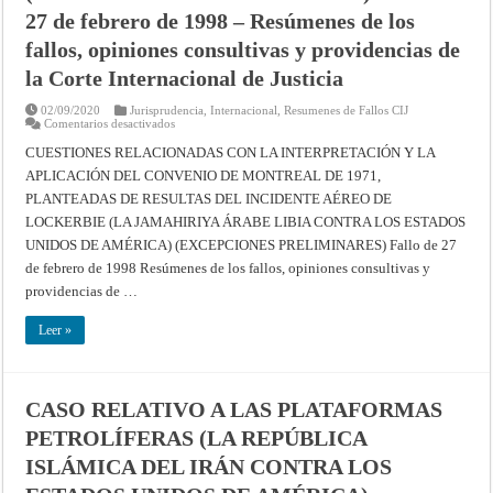
27 de febrero de 1998 – Resúmenes de los
fallos, opiniones consultivas y providencias de
la Corte Internacional de Justicia
02/09/2020
Jurisprudencia
,
Internacional
,
Resumenes de Fallos CIJ
en
Comentarios desactivados
CUESTIONES
RELACIONADAS
CUESTIONES RELACIONADAS CON LA INTERPRETACIÓN Y LA
CON
APLICACIÓN DEL CONVENIO DE MONTREAL DE 1971,
LA
INTERPRETACIÓN
PLANTEADAS DE RESULTAS DEL INCIDENTE AÉREO DE
Y
LA
LOCKERBIE (LA JAMAHIRIYA ÁRABE LIBIA CONTRA LOS ESTADOS
APLICACIÓN
DEL
UNIDOS DE AMÉRICA) (EXCEPCIONES PRELIMINARES) Fallo de 27
CONVENIO
de febrero de 1998 Resúmenes de los fallos, opiniones consultivas y
DE
MONTREAL
providencias de …
DE
1971,
PLANTEADAS
Leer »
DE
RESULTAS
DEL
INCIDENTE
AÉREO
DE
CASO RELATIVO A LAS PLATAFORMAS
LOCKERBIE
(LA
PETROLÍFERAS (LA REPÚBLICA
JAMAHIRIYA
ÁRABE
ISLÁMICA DEL IRÁN CONTRA LOS
LIBIA
CONTRA
LOS