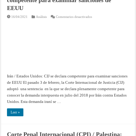
de
la
EEUU
Union.
Washington,
en
16/04/2021
Análisis
Comentarios desactivados
8
Irán
de
/
Marzo
Estados
de
Unidos:
1822
CIJ
se
declara
competente
para
examinar
sanciones
de
EEUU
Irán / Estados Unidos: CIJ se declara competente para examinar sanciones
de EEUU El pasado 3 de febrero, la Corte Internacional de Justicia (CIJ)
adoptó una sentencia en la que se declara plenamente competente para
conocer la demanda interpuesta en julio del 2018 por Irán contra Estados
Unidos. Esta demanda iraní se …
Leer »
Corte Penal Internacional (CPI) / Palestina: