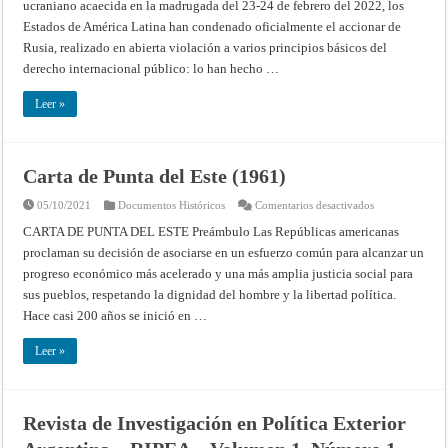
ucraniano acaecida en la madrugada del 23-24 de febrero del 2022, los
Estados de América Latina han condenado oficialmente el accionar de
Rusia, realizado en abierta violación a varios principios básicos del
derecho internacional público: lo han hecho …
Leer »
Carta de Punta del Este (1961)
en
05/10/2021
Documentos Históricos
Comentarios desactivados
Carta
de
CARTA DE PUNTA DEL ESTE Preámbulo Las Repúblicas americanas
Punta
proclaman su decisión de asociarse en un esfuerzo común para alcanzar un
del
Este
progreso económico más acelerado y una más amplia justicia social para
(1961)
sus pueblos, respetando la dignidad del hombre y la libertad política.
Hace casi 200 años se inició en …
Leer »
Revista de Investigación en Política Exterior