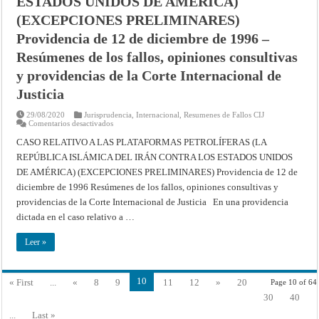
ESTADOS UNIDOS DE AMÉRICA)
ESTADOS
(EXCEPCIONES PRELIMINARES)
UNIDOS
DE
AMÉRICA)
Providencia de 12 de diciembre de 1996 –
(EXCEPCIONES
PRELIMINARES)
Resúmenes de los fallos, opiniones consultivas
Fallo
de
y providencias de la Corte Internacional de
27
de
Justicia
febrero
de
1998
29/08/2020
Jurisprudencia
,
Internacional
,
Resumenes de Fallos CIJ
–
en
Comentarios desactivados
Resúmenes
CASO
de
RELATIVO
CASO RELATIVO A LAS PLATAFORMAS PETROLÍFERAS (LA
los
A
fallos,
REPÚBLICA ISLÁMICA DEL IRÁN CONTRA LOS ESTADOS UNIDOS
LAS
opiniones
PLATAFORMAS
consultivas
DE AMÉRICA) (EXCEPCIONES PRELIMINARES) Providencia de 12 de
PETROLÍFERAS
y
(LA
diciembre de 1996 Resúmenes de los fallos, opiniones consultivas y
providencias
REPÚBLICA
de
ISLÁMICA
providencias de la Corte Internacional de Justicia En una providencia
la
DEL
Corte
dictada en el caso relativo a …
IRÁN
Internacional
CONTRA
de
LOS
Justicia
Leer »
ESTADOS
UNIDOS
DE
AMÉRICA)
(EXCEPCIONES
10
« First
...
«
8
9
11
12
»
20
Page 10 of 64
PRELIMINARES)
Providencia
30
40
de
12
...
Last »