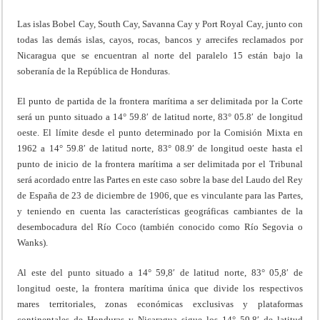
Las islas Bobel Cay, South Cay, Savanna Cay y Port Royal Cay, junto con
todas las demás islas, cayos, rocas, bancos y arrecifes reclamados por
Nicaragua que se encuentran al norte del paralelo 15 están bajo la
soberanía de la República de Honduras.
El punto de partida de la frontera marítima a ser delimitada por la Corte
será un punto situado a 14° 59.8′ de latitud norte, 83° 05.8′ de longitud
oeste. El límite desde el punto determinado por la Comisión Mixta en
1962 a 14° 59.8′ de latitud norte, 83° 08.9′ de longitud oeste hasta el
punto de inicio de la frontera marítima a ser delimitada por el Tribunal
será acordado entre las Partes en este caso sobre la base del Laudo del Rey
de España de 23 de diciembre de 1906, que es vinculante para las Partes,
y teniendo en cuenta las características geográficas cambiantes de la
desembocadura del Río Coco (también conocido como Río Segovia o
Wanks).
Al este del punto situado a 14° 59,8′ de latitud norte, 83° 05,8′ de
longitud oeste, la frontera marítima única que divide los respectivos
mares territoriales, zonas económicas exclusivas y plataformas
continentales de Honduras y Nicaragua sigue los 14° 59,8′ de latitud