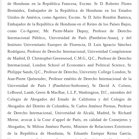
de Honduras en la República Francesa, Excmo. Sr. D. Roberto Flores
Bermúdez, Embajador de la República de Honduras en los Estados
Unidos de América, como Agentes; Excmo. Sr. D. Julio Rendón Barnica,
Embajador de la República de Honduras en el Reino de los Países Bajos,
como Co-Agente; Mr. Pierre-Marie Dupuy, Profesor de Derecho
Internacional Público, Universidad de París (Panthéon-Assas), y del
Instituto Universitario Europeo de Florencia, D. Luis Ignacio Sánchez
Rodríguez, Profesor de Derecho Internacional, Universidad Complutense
de Madrid, D. Christopher Greenwood, C.M.G., Q.C., Profesor de Derecho
Internacional, London School of Economics and Political Science, Sr.
Philippe Sands, Q.C., Profesor de Derecho, University College London, Sr.
Jean-Pierre Quéneudec, Profesor emérito de Derecho Internacional de la
Universidad de París I (Panthéon-Sorbonne), Sr. David A. Colson,
LeBoeuf, Lamb, Green & MacRae, L.L.P., Washington, D.C., miembro del
Colegio de Abogados del Estado de California y del Colegio de
Abogados del Distrito de Columbia, Sr. Carlos Jiménez Piernas, Profesor
de Derecho Internacional, Universidad de Alcalá, Madrid, Sr. Richard
Meese, avocat à la Cour d’appel de Paris, en calidad de Consejeros y
Abogados; Sr. Milton Jiménez Puerto, Ministro de Relaciones Exteriores
de la República de Honduras, Sr. Eduardo Enrique Reina García,