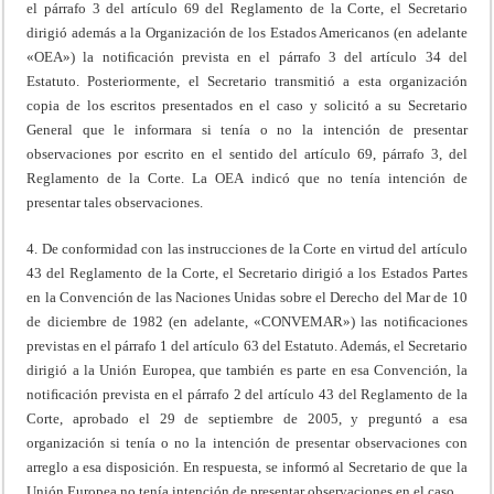
el párrafo 3 del artículo 69 del Reglamento de la Corte, el Secretario
dirigió además a la Organización de los Estados Americanos (en adelante
«OEA») la notiﬁcación prevista en el párrafo 3 del artículo 34 del
Estatuto. Posteriormente, el Secretario transmitió a esta organización
copia de los escritos presentados en el caso y solicitó a su Secretario
General que le informara si tenía o no la intención de presentar
observaciones por escrito en el sentido del artículo 69, párrafo 3, del
Reglamento de la Corte. La OEA indicó que no tenía intención de
presentar tales observaciones.
4. De conformidad con las instrucciones de la Corte en virtud del artículo
43 del Reglamento de la Corte, el Secretario dirigió a los Estados Partes
en la Convención de las Naciones Unidas sobre el Derecho del Mar de 10
de diciembre de 1982 (en adelante, «CONVEMAR») las notiﬁcaciones
previstas en el párrafo 1 del artículo 63 del Estatuto. Además, el Secretario
dirigió a la Unión Europea, que también es parte en esa Convención, la
notiﬁcación prevista en el párrafo 2 del artículo 43 del Reglamento de la
Corte, aprobado el 29 de septiembre de 2005, y preguntó a esa
organización si tenía o no la intención de presentar observaciones con
arreglo a esa disposición. En respuesta, se informó al Secretario de que la
Unión Europea no tenía intención de presentar observaciones en el caso.