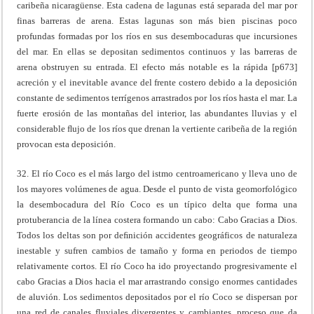
caribeña nicaragüense. Esta cadena de lagunas está separada del mar por
finas barreras de arena. Estas lagunas son más bien piscinas poco
profundas formadas por los ríos en sus desembocaduras que incursiones
del mar. En ellas se depositan sedimentos continuos y las barreras de
arena obstruyen su entrada. El efecto más notable es la rápida [p673]
acreción y el inevitable avance del frente costero debido a la deposición
constante de sedimentos terrígenos arrastrados por los ríos hasta el mar. La
fuerte erosión de las montañas del interior, las abundantes lluvias y el
considerable ﬂujo de los ríos que drenan la vertiente caribeña de la región
provocan esta deposición.
32. El río Coco es el más largo del istmo centroamericano y lleva uno de
los mayores volúmenes de agua. Desde el punto de vista geomorfológico
la desembocadura del Río Coco es un típico delta que forma una
protuberancia de la línea costera formando un cabo: Cabo Gracias a Dios.
Todos los deltas son por deﬁnición accidentes geográficos de naturaleza
inestable y sufren cambios de tamaño y forma en periodos de tiempo
relativamente cortos. El río Coco ha ido proyectando progresivamente el
cabo Gracias a Dios hacia el mar arrastrando consigo enormes cantidades
de aluvión. Los sedimentos depositados por el río Coco se dispersan por
una red de canales fluviales divergentes y cambiantes, proceso que da