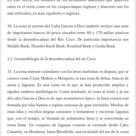
tanto en el texto como en los croquis-mapas ingleses y franceses son los
más utilizados, ya sean españoles o ingleses.
30. La zona al noreste del Cabo Gracias a Dios también incluye una serie
de importantes bancos de pesca situados entre 60 y 170 millas náuticas
desde la desembocadura del Río Coco. De particular importancia son
Middle Bank, Thunder Knoll Bank, Rosalind Bank y Gorda Bank.
2.2. Geomorfología de la desembocadura del río Coco
31. La zona terrestre colindante con las áreas marítimas en disputa, que se
conoce como Costa Miskito o Mosquito, es una zona de deltas, bancos de
arena y lagunas. Es una costa en la que se han producido amplios y
rápidos cambios morfológicos. Como resultado, la costa al norte y al sur
del cabo Gracias a Dios es de tipo acumulativo típico: la línea costera está
formada por islas barrera o espitas arenosas de gran extensión. Muchas de
estas islas y escollos migran constante y lentamente y encierran lagunas
que, con el tiempo, se llenarán de sedimentos finos y se convertirán en
tierra firme. Un conjunto de lagunas costeras se extiende desde Cabo
Camarón, en Honduras, hasta Blueﬁelds, una localidad del sur de la costa