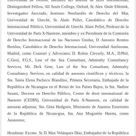
Distinguished Fellow, All Souls College, Oxford, Sr. Alex Oude Elferink,
Investigador Asociado, Instituto Neerlandés de Derecho del Mar,
Universidad de Utrecht, Sr. Alain Pellet, Catedrático de Derecho
Internacional Público, Universidad de Utrecht. Alain Pellet, Profesor de la
Universidad de París X-Nanterre, miembro y ex Presidente de la Comisión
de Derecho Internacional de las Naciones Unidas, D. Antonio Remiro
Brotóns, Catedrático de Derecho Internacional, Universidad Autónoma,
Madrid, como Counsel y Advocates; D. Robin Cleverly, M.A., D.Phil,
C.Geol, F.G.S., Law of the Sea Consultant, Admiralty Consultancy
Services, Mr. Dick Gent, Law of the Sea Consultant, Admiralty
Consultancy Services, en calidad de asesores científicos y técnicos; la
Sra. Tania Elena Pacheco Blandino, Primera Secretaria, Embajada de la
República de Nicaragua en el Reino de los Países Bajos, la Sra. Nadine
Susani, Doctora en Derecho Público, Centre de droit international de
Nanterre (CEDIN), Universidad de París X-Nanterre, en calidad de
asesoras adjuntas; Sra. Gina Hodgson, Ministerio de Asuntos Exteriores
de la República de Nicara-gua, Sra. Ana Mogorrón Huerta, como
Asistentes;
Honduras: Excmo. Sr. D. Max Velásquez Díaz, Embajador de la República