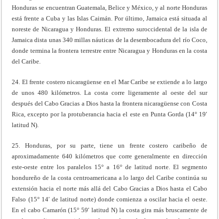
Honduras se encuentran Guatemala, Belice y México, y al norte Honduras
está frente a Cuba y las Islas Caimán. Por último, Jamaica está situada al
noreste de Nicaragua y Honduras. El extremo suroccidental de la isla de
Jamaica dista unas 340 millas náuticas de la desembocadura del río Coco,
donde termina la frontera terrestre entre Nicaragua y Honduras en la costa
del Caribe.
24. El frente costero nicaragüense en el Mar Caribe se extiende a lo largo
de unos 480 kilómetros. La costa corre ligeramente al oeste del sur
después del Cabo Gracias a Dios hasta la frontera nicaragüense con Costa
Rica, excepto por la protuberancia hacia el este en Punta Gorda (14° 19′
latitud N).
25. Honduras, por su parte, tiene un frente costero caribeño de
aproximadamente 640 kilómetros que corre generalmente en dirección
este-oeste entre los paralelos 15° a 16° de latitud norte. El segmento
hondureño de la costa centroamericana a lo largo del Caribe continúa su
extensión hacia el norte más allá del Cabo Gracias a Dios hasta el Cabo
Falso (15° 14′ de latitud norte) donde comienza a oscilar hacia el oeste.
En el cabo Camarón (15° 59′ latitud N) la costa gira más bruscamente de