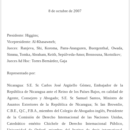
8 de octubre de 2007
Presidente: Higgins;
Vicepresidente: Al-Khasawneh;
Jueces: Ranjeva, Shi, Koroma, Parra-Aranguren, Buergenthal, Owada,
Simma, Tomka, Abraham, Keith, Sepúlveda-Amor, Bennouna, Skotnikov;
Jueces Ad Hoc: Torres Bernárdez, Gaja
Representado por:
Nicaragua: S.E. Sr. Carlos José Argüello Gómez, Embajador de la
República de Nicaragua ante el Reino de los Países Bajos, en calidad de
Agente, Consejero y Abogado; S.E. Sr. Samuel Santos, Ministro de
Asuntos Exteriores de la República de Nicaragua; Sr. Ian Brownlie,
C.B.E., Q.C., F.B.A., miembro del Colegio de Abogados inglés, Presidente
de la Comisión de Derecho Internacional de las Naciones Unidas,
Catedrático emérito Chichele de Derecho Internacional Público,
Universidad de Oxford, miembro del Institut de droit international,