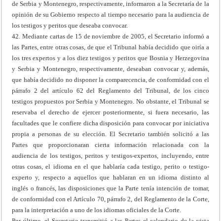
de Serbia y Montenegro, respectivamente, informaron a la Secretaría de la
opinión de su Gobierno respecto al tiempo necesario para la audiencia de
los testigos y peritos que deseaba convocar.
42. Mediante cartas de 15 de noviembre de 2005, el Secretario informó a
las Partes, entre otras cosas, de que el Tribunal había decidido que oiría a
los tres expertos y a los diez testigos y peritos que Bosnia y Herzegovina
y Serbia y Montenegro, respectivamente, deseaban convocar y, además,
que había decidido no disponer la comparecencia, de conformidad con el
párrafo 2 del artículo 62 del Reglamento del Tribunal, de los cinco
testigos propuestos por Serbia y Montenegro. No obstante, el Tribunal se
reservaba el derecho de ejercer posteriormente, si fuera necesario, las
facultades que le confiere dicha disposición para convocar por iniciativa
propia a personas de su elección. El Secretario también solicitó a las
Partes que proporcionaran cierta información relacionada con la
audiencia de los testigos, peritos y testigos-expertos, incluyendo, entre
otras cosas, el idioma en el que hablaría cada testigo, perito o testigo-
experto y, respecto a aquellos que hablaran en un idioma distinto al
inglés o francés, las disposiciones que la Parte tenía intención de tomar,
de conformidad con el Artículo 70, párrafo 2, del Reglamento de la Corte,
para la interpretación a uno de los idiomas oficiales de la Corte.
Por último, el Secretario transmitió a las Partes el calendario de la vista