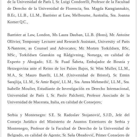
de la Universidad de París I, Sr. Luigi Condorelli, Profesor de la Facultad
de Derecho de la Universidad de Florencia, Sra. Magda Karagiannakis,
B.Ec, LL.B., LL.M., Barrister at Law, Melbourne, Australia, Sra. Joanna
Korner Q.C.,
Barrister at Law, London, Ms Laura Dauban, LL.B. (Hons), Mr. Antoine
Ollivier, Temporary Lecturer and Research Assistant, University of Paris
X-Nanterre, as Counsel and Advocates; Mr. Morten Torkildsen, BSc,
MSc., Torkildsen Granskin og Rådgivning, Noruega, en calidad de
Experto y Abogado; S.E. Sr. Fuad Šabeta, Embajador de Bosnia y
Herzegovina ante el Reino de los Países Bajos, Sr. Wim Muller, LL.M.,
M.A., Sr. Mauro Barelli, LL.M. (Universidad de Bristol), Sr. Ermin
Sarajlija, LL.M., Sr. Amir Bajrić, LL.M., Sra. Amra Mehmedić, LL.M., Sra.
Isabelle Moulier, Estudiante de Investigación en Derecho Internacional,
Universidad de París I, Sr. Paolo Palchetti, Profesor Asociado de la
Universidad de Macerata, Italia, en calidad de Consejero;
Serbia y Montenegro: S.E. Sr. Radoslav Stojanović, S.J.D., Jefe del
Consejo Jurídico del Ministerio de Asuntos Exteriores de Serbia y
Montenegro, Profesor de la Facultad de Derecho de la Universidad de
Belgrado, en calidad de Agente; Sr. Saša Obradović, Primer Consejero de