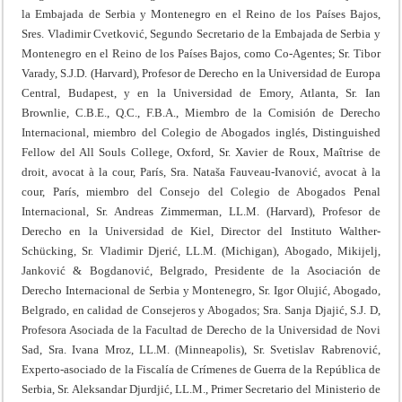
la Embajada de Serbia y Montenegro en el Reino de los Países Bajos,
Sres. Vladimir Cvetković, Segundo Secretario de la Embajada de Serbia y
Montenegro en el Reino de los Países Bajos, como Co-Agentes; Sr. Tibor
Varady, S.J.D. (Harvard), Profesor de Derecho en la Universidad de Europa
Central, Budapest, y en la Universidad de Emory, Atlanta, Sr. Ian
Brownlie, C.B.E., Q.C., F.B.A., Miembro de la Comisión de Derecho
Internacional, miembro del Colegio de Abogados inglés, Distinguished
Fellow del All Souls College, Oxford, Sr. Xavier de Roux, Maîtrise de
droit, avocat à la cour, París, Sra. Nataša Fauveau-Ivanović, avocat à la
cour, París, miembro del Consejo del Colegio de Abogados Penal
Internacional, Sr. Andreas Zimmerman, LL.M. (Harvard), Profesor de
Derecho en la Universidad de Kiel, Director del Instituto Walther-
Schücking, Sr. Vladimir Djerić, LL.M. (Michigan), Abogado, Mikijelj,
Janković & Bogdanović, Belgrado, Presidente de la Asociación de
Derecho Internacional de Serbia y Montenegro, Sr. Igor Olujić, Abogado,
Belgrado, en calidad de Consejeros y Abogados; Sra. Sanja Djajić, S.J. D,
Profesora Asociada de la Facultad de Derecho de la Universidad de Novi
Sad, Sra. Ivana Mroz, LL.M. (Minneapolis), Sr. Svetislav Rabrenović,
Experto-asociado de la Fiscalía de Crímenes de Guerra de la República de
Serbia, Sr. Aleksandar Djurdjić, LL.M., Primer Secretario del Ministerio de