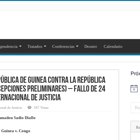
sprudencia
Tratados
Conferencias
Dossier
Calendario
Pró
PÚBLICA DE GUINEA CONTRA LA REPÚBLICA
EPCIONES PRELIMINARES) – Fallo de 24
Aviso
rnacional de Justicia
onal de Justicia
347 Vistas
madou Sadio Diallo
Re
Guinea v. Congo