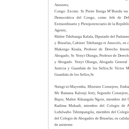
Asesores;
Congo: Excmo. Sr. Pierre Ilunga M’Bundu wa B
Democrática del Congo, como Jefe de Del
Extraordinario y Plenipotenciario de la Repúbl
Agente;
Maître Tshibangu Kalala, Diputado del Parlam
y Bruselas, Cabinet Tshibangu et Associés, e
Makengo Kisala, Profesor de Derecho Intern
Abogado; Sr. Yenyi Olungu, Profesor de Derecho
y Abogado. Yenyi Olungu, Abogado General Pr
Justicia y Guardián de los Sellos;Sr. Victor
Guardián de los Sellos;Sr.
Nsingi-zi-Mayemba, Ministro Consejero, Embaj
Mr. Bamana Kalonji Jerry, Segundo Consejero,
Bajos; Maître Kikangala Ngoie, miembro del C
Kadima Mukadi, miembro del Colegio de Ab
Lufulwabo Tshimpangila, miembro del Colegi
del Colegio de Abogados de Bruselas, en calida
de asistente.