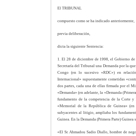
El TRIBUNAL
compuesto como se ha indicado anteriormente,
previa deliberación,
dicta la siguiente Sentencia:
1. El 28 de diciembre de 1998, el Gobierno de
Secretaría del Tribunal una Demanda por la que
Congo (en lo sucesivo «RDC») en relación 
Internacional» supuestamente cometidas «cont
dos partes, cada una de ellas firmada por el Mi
«Demanda» (en adelante, la «Demanda (Primera Pa
fundamento de la competencia de la Corte y l
«Memorial de la República de Guinea» (en 
subyacentes al litigio, ampliaba los fundamen
Guinea. En la Demanda (Primera Parte) Guinea s
«El Sr. Ahmadou Sadio Diallo, hombre de nego