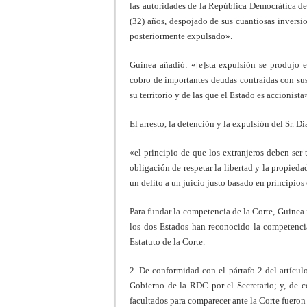
las autoridades de la República Democrática de
(32) años, despojado de sus cuantiosas inversi
posteriormente expulsado».
Guinea añadió: «[e]sta expulsión se produjo 
cobro de importantes deudas contraídas con sus
su territorio y de las que el Estado es accionista
El arresto, la detención y la expulsión del Sr. Di
«el principio de que los extranjeros deben ser 
obligación de respetar la libertad y la propieda
un delito a un juicio justo basado en principios
Para fundar la competencia de la Corte, Guinea 
los dos Estados han reconocido la competencia 
Estatuto de la Corte.
2. De conformidad con el párrafo 2 del artícu
Gobierno de la RDC por el Secretario; y, de c
facultados para comparecer ante la Corte fueron