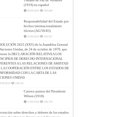
Tratado de Paz de Versalles
(1919) en español
06/06/2010
393,884
Responsabilidad del Estado por
hechos internacionalmente
ilícitos (AG/56/83)
25/06/2010
262,957
SOLUCIÓN 2625 (XXV) de la Asamblea General
Naciones Unidas, de 24 de octubre de 1970, que
ntiene la DECLARACIÓN RELATIVA A LOS
INCIPIOS DE DERECHO INTERNACIONAL
FERENTES A LAS RELACIONES DE AMISTAD
A LA COOPERACIÓN ENTRE LOS ESTADOS DE
NFORMIDAD CON LA CARTA DE LAS
CIONES UNIDAS
4/06/2010
238,555
Catorce puntos del Presidente
Wilson (1918)
17/06/2010
166,744
vención sobre derechos y deberes de los estados