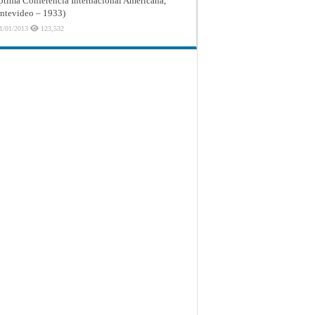
ptima Conferencia Internacional Americana,
tevideo – 1933)
1/01/2013
123,532