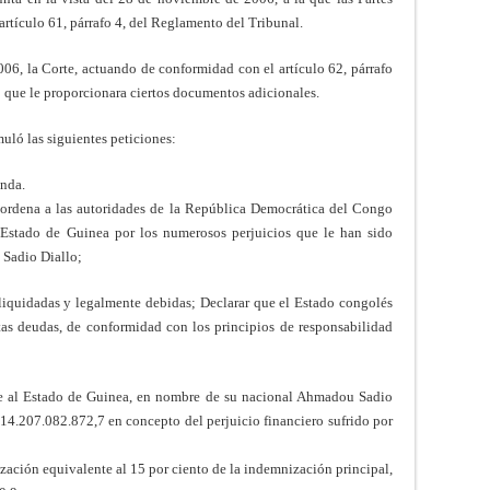
rtículo 61, párrafo 4, del Reglamento del Tribunal.
006, la Corte, actuando de conformidad con el artículo 62, párrafo
C que le proporcionara ciertos documentos adicionales.
uló las siguientes peticiones:
anda.
 ordena a las autoridades de la República Democrática del Congo
l Estado de Guinea por los numerosos perjuicios que le han sido
 Sadio Diallo;
 liquidadas y legalmente debidas; Declarar que el Estado congolés
tas deudas, de conformidad con los principios de responsabilidad
e al Estado de Guinea, en nombre de su nacional Ahmadou Sadio
4.207.082.872,7 en concepto del perjuicio financiero sufrido por
ación equivalente al 15 por ciento de la indemnización principal,