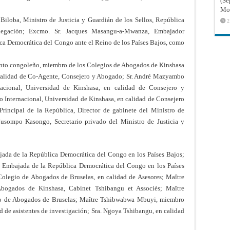
(Sé
Mon
iloba, Ministro de Justicia y Guardián de los Sellos, República
2
egación; Excmo. Sr. Jacques Masangu-a-Mwanza, Embajador
ica Democrática del Congo ante el Reino de los Países Bajos, como
ento congoleño, miembro de los Colegios de Abogados de Kinshasa
n calidad de Co-Agente, Consejero y Abogado; Sr. André Mazyambo
acional, Universidad de Kinshasa, en calidad de Consejero y
 Internacional, Universidad de Kinshasa, en calidad de Consejero
incipal de la República, Director de gabinete del Ministro de
 Musompo Kasongo, Secretario privado del Ministro de Justicia y
ada de la República Democrática del Congo en los Países Bajos;
 Embajada de la República Democrática del Congo en los Países
olegio de Abogados de Bruselas, en calidad de Asesores; Maître
ogados de Kinshasa, Cabinet Tshibangu et Associés; Maître
o de Abogados de Bruselas; Maître Tshibwabwa Mbuyi, miembro
d de asistentes de investigación; Sra. Ngoya Tshibangu, en calidad