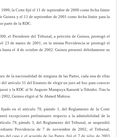
1999, la Corte fijó el 11 de septiembre de 2000 como fecha límite
de Guinea y el 11 de septiembre de 2001 como fecha límite para la
or parte de la RDC.
0, el Presidente del Tribunal, a petición de Guinea, prorrogó el
 el 23 de marzo de 2001; en la misma Providencia se prorrogó el
a hasta el 4 de octubre de 2002. Guinea presentó debidamente su
z de la nacionalidad de ninguna de las Partes, cada una de ellas
3 del artículo 31 del Estatuto de elegir un juez ad hoc para conocer
jaoui y la RDC al Sr. Auguste Mampuya Kanunk’a-Tshiabo. Tras la
de 2002, Guinea eligió al Sr. Ahmed Mahiou.
fijado en el artículo 79, párrafo 1, del Reglamento de la Corte
teó excepciones preliminares respecto a la admisibilidad de la
ículo 79, párrafo 3, del Reglamento del Tribunal, se suspendió
Mediante Providencia de 7 de noviembre de 2002, el Tribunal,
res del caso y el acuerdo de las Partes, fijó el 7 de julio de 2003