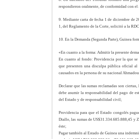
respondieron oralmente, de conformidad con el a
9. Mediante carta de fecha 1 de diciembre de 2
1, del Reglamento de la Corte, solicitó a la RD
10. En la Demanda (Segunda Parte), Guinea form
«En cuanto a la forma: Admitir la presente dem
En cuanto al fondo: Providencia por la que se
que presenten una disculpa pública oficial a
causados en la persona de su nacional Ahmadou
Declarar que las sumas reclamadas son ciertas,
debe asumir la responsabilidad del pago de es
del Estado y de responsabilidad civil;
Providencia para que el Estado congolés pagu
Diallo, las sumas de US$31.334.685.888,45 y Z1
éste;
Pagar también al Estado de Guinea una indemniz