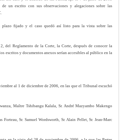
 de un escrito con sus observaciones y alegaciones sobre las
C.
 plazo fijado y el caso quedó así listo para la vista sobre las
 2, del Reglamento de la Corte, la Corte, después de conocer la
 los escritos y documentos anexos serían accesibles al público en la
viembre al 1 de diciembre de 2006, en las que el Tribunal escuchó
Mwanza, Maître Tshibangu Kalala, Sr. André Mazyambo Makengo
Forteau, Sr. Samuel Wordsworth, Sr. Alain Pellet, Sr. Jean-Marc
ta en la vista del 28 de noviembre de 2006, a la que las Partes