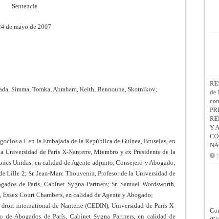
Sentencia
24 de mayo de 2007
RE
wada, Simma, Tomka, Abraham, Keith, Bennouna, Skotnikov;
de 
co
PR
RE
Y 
CO
cios a.i. en la Embajada de la República de Guinea, Bruselas, en
NA
e la Universidad de París X-Nanterre, Miembro y ex Presidente de la
2
ones Unidas, en calidad de Agente adjunto, Consejero y Abogado;
 de Lille 2; Sr. Jean-Marc Thouvenin, Profesor de la Universidad de
gados de París, Cabinet Sygna Partners; Sr. Samuel Wordsworth,
, Essex Court Chambers, en calidad de Agente y Abogado;
e droit international de Nanterre (CEDIN), Universidad de París X-
Con
o de Abogados de París, Cabinet Sygna Partners, en calidad de