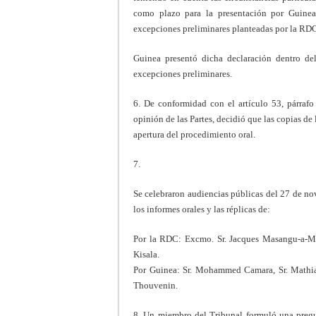
como plazo para la presentación por Guinea
excepciones preliminares planteadas por la RD
Guinea presentó dicha declaración dentro del
excepciones preliminares.
6. De conformidad con el artículo 53, párrafo
opinión de las Partes, decidió que las copias de
apertura del procedimiento oral.
7.
Se celebraron audiencias públicas del 27 de no
los informes orales y las réplicas de:
Por la RDC: Excmo. Sr. Jacques Masangu-a-
Kisala.
Por Guinea: Sr. Mohammed Camara, Sr. Mathias 
Thouvenin.
8. Un miembro del Tribunal formuló una pregun