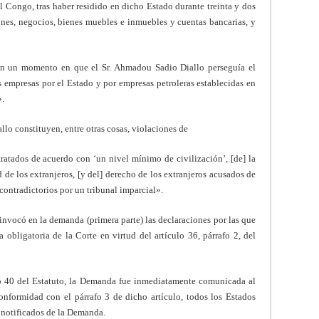
l Congo, tras haber residido en dicho Estado durante treinta y dos
ones, negocios, bienes muebles e inmuebles y cuentas bancarias, y
en un momento en que el Sr. Ahmadou Sadio Diallo perseguía el
 empresas por el Estado y por empresas petroleras establecidas en
».
allo constituyen, entre otras cosas, violaciones de
tratados de acuerdo con ‘un nivel mínimo de civilización’, [de] la
d de los extranjeros, [y del] derecho de los extranjeros acusados de
 contradictorios por un tribunal imparcial».
invocó en la demanda (primera parte) las declaraciones por las que
obligatoria de la Corte en virtud del artículo 36, párrafo 2, del
lo 40 del Estatuto, la Demanda fue inmediatamente comunicada al
onformidad con el párrafo 3 de dicho artículo, todos los Estados
 notificados de la Demanda.