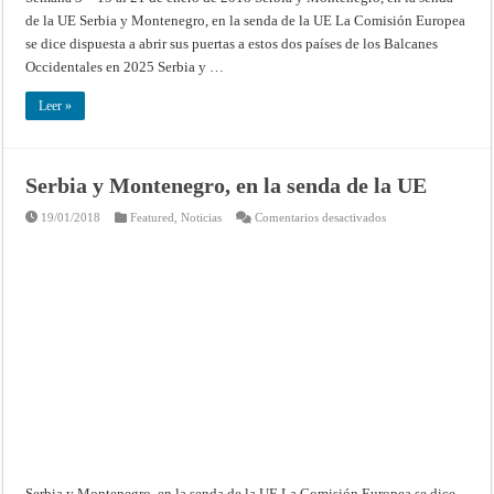
de la UE Serbia y Montenegro, en la senda de la UE La Comisión Europea
se dice dispuesta a abrir sus puertas a estos dos países de los Balcanes
Occidentales en 2025 Serbia y …
Leer »
Serbia y Montenegro, en la senda de la UE
en
19/01/2018
Featured
,
Noticias
Comentarios desactivados
Serbia
y
Montenegro,
en
la
senda
de
la
UE
Serbia y Montenegro, en la senda de la UE La Comisión Europea se dice