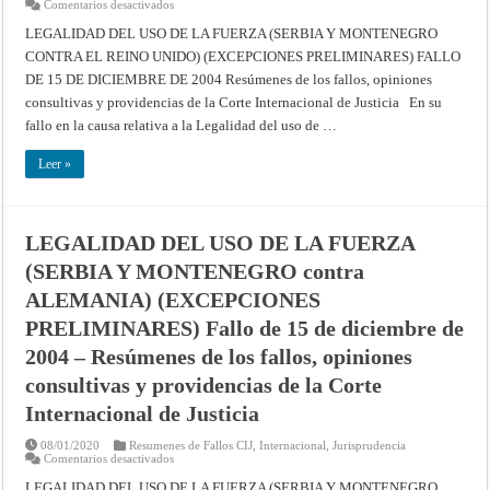
en
Comentarios desactivados
–
LEGALIDAD
Corte
DEL
LEGALIDAD DEL USO DE LA FUERZA (SERBIA Y MONTENEGRO
Internacional
USO
de
CONTRA EL REINO UNIDO) (EXCEPCIONES PRELIMINARES) FALLO
DE
Justicia
LA
DE 15 DE DICIEMBRE DE 2004 Resúmenes de los fallos, opiniones
FUERZA
(SERBIA
consultivas y providencias de la Corte Internacional de Justicia En su
Y
MONTENEGRO
fallo en la causa relativa a la Legalidad del uso de …
CONTRA
EL
REINO
Leer »
UNIDO)
(EXCEPCIONES
PRELIMINARES)
Fallo
de
LEGALIDAD DEL USO DE LA FUERZA
15
de
(SERBIA Y MONTENEGRO contra
diciembre
de
2004
ALEMANIA) (EXCEPCIONES
–
Resúmenes
PRELIMINARES) Fallo de 15 de diciembre de
de
los
2004 – Resúmenes de los fallos, opiniones
fallos,
opiniones
consultivas y providencias de la Corte
consultivas
y
Internacional de Justicia
providencias
de
la
08/01/2020
Resumenes de Fallos CIJ
,
Internacional
,
Jurisprudencia
Corte
en
Comentarios desactivados
Internacional
LEGALIDAD
de
DEL
LEGALIDAD DEL USO DE LA FUERZA (SERBIA Y MONTENEGRO
Justicia