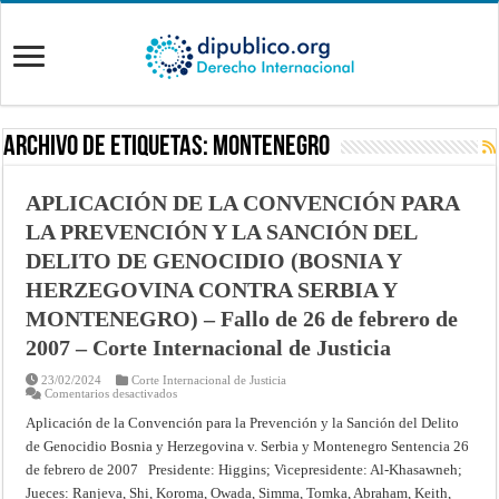
Archivo de Etiquetas:
Montenegro
APLICACIÓN DE LA CONVENCIÓN PARA
LA PREVENCIÓN Y LA SANCIÓN DEL
DELITO DE GENOCIDIO (BOSNIA Y
HERZEGOVINA CONTRA SERBIA Y
MONTENEGRO) – Fallo de 26 de febrero de
2007 – Corte Internacional de Justicia
23/02/2024
Corte Internacional de Justicia
en
Comentarios desactivados
APLICACIÓN
DE
Aplicación de la Convención para la Prevención y la Sanción del Delito
LA
de Genocidio Bosnia y Herzegovina v. Serbia y Montenegro Sentencia 26
CONVENCIÓN
PARA
de febrero de 2007 Presidente: Higgins; Vicepresidente: Al-Khasawneh;
LA
PREVENCIÓN
Jueces: Ranjeva, Shi, Koroma, Owada, Simma, Tomka, Abraham, Keith,
Y