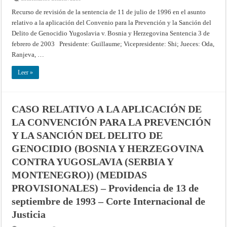
SOLICITUD
DE
Recurso de revisión de la sentencia de 11 de julio de 1996 en el asunto
REVISIÓN
relativo a la aplicación del Convenio para la Prevención y la Sanción del
DEL
FALLO
Delito de Genocidio Yugoslavia v. Bosnia y Herzegovina Sentencia 3 de
DE
11
febrero de 2003 Presidente: Guillaume; Vicepresidente: Shi; Jueces: Oda,
DE
JULIO
Ranjeva, …
DE
1996
EN
Leer »
LA
CAUSA
RELATIVA
A
LA
CASO RELATIVO A LA APLICACIÓN DE
APLICACIÓN
DE
LA CONVENCIÓN PARA LA PREVENCIÓN
LA
CONVENCIÓN
PARA
Y LA SANCIÓN DEL DELITO DE
LA
PREVENCIÓN
GENOCIDIO (BOSNIA Y HERZEGOVINA
Y
LA
CONTRA YUGOSLAVIA (SERBIA Y
SANCIÓN
DEL
MONTENEGRO)) (MEDIDAS
DELITO
DE
PROVISIONALES) – Providencia de 13 de
GENOCIDIO
(BOSNIA
septiembre de 1993 – Corte Internacional de
Y
HERZEGOVINA
CONTRA
Justicia
YUGOSLAVIA),
EXCEPCIONES