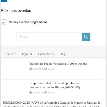
Próximos eventos
No hay eventos programados.
Aviso
Reciente
Popular
Comentarios
Tags
Tratado de Paz de Versalles (1919) en español
06/06/2010
393,874
Responsabilidad del Estado por hechos
internacionalmente ilícitos (AG/56/83)
25/06/2010
262,948
RESOLUCIÓN 2625 (XXV) de la Asamblea General de Naciones Unidas, de
24 de octubre de 1970, que contiene la DECLARACIÓN RELATIVA A LOS