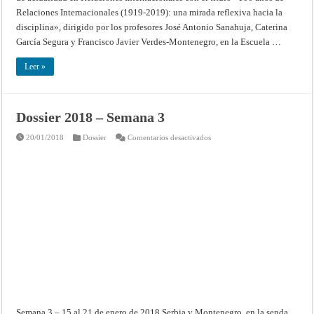
2019):
una
Relaciones Internacionales (1919-2019): una mirada reflexiva hacia la
mirada
disciplina», dirigido por los profesores José Antonio Sanahuja, Caterina
reflexiva
hacia
García Segura y Francisco Javier Verdes-Montenegro, en la Escuela …
la
disciplina»
Leer »
Dossier 2018 – Semana 3
en
20/01/2018
Dossier
Comentarios desactivados
Dossier
2018
–
Semana
3
Semana 3 – 15 al 21 de enero de 2018 Serbia y Montenegro, en la senda