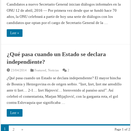
Candidatos a nuevo Secretario General inician diálogos informales en la
ONU 12 de abril, 2016 — Por primera vez desde que se fundó hace 70
años, la ONU celebrará a partir de hoy una serie de diálogos con los
candidatos que optan por el cargo de Secretario General de la …
Leer »
¿Qué pasa cuando un Estado se declara
independiente?
23/04/2014
Featured
,
Noticias
2
¿Qué pasa cuando un Estado se declara independiente? El mayor hincha
de Bosnia y Herzegovina es de origen serbio. “Izet, Izet, Izet me arrodillo
ante ti Izet… 2-1… Izet Hajrović… bienvenido al paraíso azul”. Así
celebró el comentarista, Marjan Mijajlović, con la garganta rota, el gol
contra Eslovaquia que significaba …
Leer »
1
2
»
Page 1 of 2