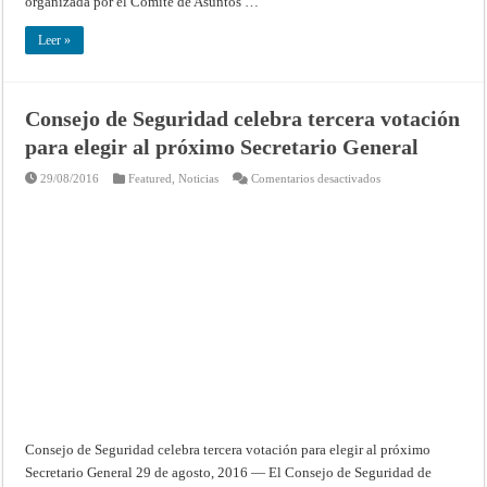
organizada por el Comité de Asuntos …
Leer »
Consejo de Seguridad celebra tercera votación
para elegir al próximo Secretario General
en
29/08/2016
Featured
,
Noticias
Comentarios desactivados
Consejo
de
Seguridad
celebra
tercera
votación
para
elegir
al
próximo
Secretario
General
Consejo de Seguridad celebra tercera votación para elegir al próximo
Secretario General 29 de agosto, 2016 — El Consejo de Seguridad de