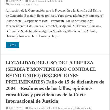
28/12/2023
Corte Internacional de Justicia
PRELIMINARES
en
Comentarios desactivados
(YUGOSLAVIA
CASO
CONTRA
RELATIVO
BOSNIA
Aplicación de la Convención para la Prevención y la Sanción del Delito
A
Y
de Genocidio Bosnia y Herzegovina v. Yugoslavia (Serbia y Montenegro)
LA
HERZEGOVINA)
APLICACIÓN
–
Providencia 13 septiembre 1993 Presidente: Sir Robert Jennings;
DE
Fallo
LA
de
Vicepresidente: Oda; Jueces: Schwebel, Bedjaoui, Ni, Evensen, Tarassov,
CONVENCIÓN
3
PARA
de
Guillaume, Shahabuddeen, Aguilar Mawdsley, Weeramantry, Ajibola,
LA
febrero
Herczegh Jueces ad hoc: Lauterpacht, …
PREVENCIÓN
de
Y
2003
LA
–
Leer »
SANCIÓN
Corte
DEL
Internacional
DELITO
de
DE
Justicia
GENOCIDIO
(BOSNIA
LEGALIDAD DEL USO DE LA FUERZA
Y
HERZEGOVINA
(SERBIA Y MONTENEGRO CONTRA EL
CONTRA
YUGOSLAVIA
REINO UNIDO) (EXCEPCIONES
(SERBIA
Y
MONTENEGRO))
PRELIMINARES) Fallo de 15 de diciembre de
(MEDIDAS
PROVISIONALES)
2004 – Resúmenes de los fallos, opiniones
–
Providencia
consultivas y providencias de la Corte
de
13
Internacional de Justicia
de
septiembre
de
08/01/2020
Resumenes de Fallos CIJ
,
Internacional
,
Jurisprudencia
1993