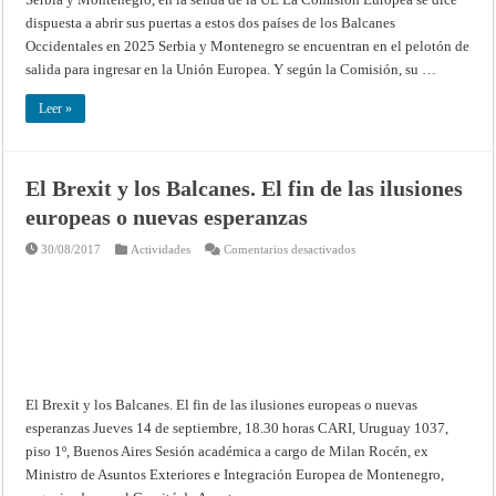
dispuesta a abrir sus puertas a estos dos países de los Balcanes
Occidentales en 2025 Serbia y Montenegro se encuentran en el pelotón de
salida para ingresar en la Unión Europea. Y según la Comisión, su …
Leer »
El Brexit y los Balcanes. El fin de las ilusiones
europeas o nuevas esperanzas
en
30/08/2017
Actividades
Comentarios desactivados
El
Brexit
y
los
Balcanes.
El
fin
de
las
ilusiones
europeas
El Brexit y los Balcanes. El fin de las ilusiones europeas o nuevas
o
nuevas
esperanzas Jueves 14 de septiembre, 18.30 horas CARI, Uruguay 1037,
esperanzas
piso 1º, Buenos Aires Sesión académica a cargo de Milan Rocén, ex
Ministro de Asuntos Exteriores e Integración Europea de Montenegro,