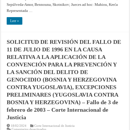
LA
Sepúlveda-Amor, Bennouna, Skotnikov; Jueces ad hoc: Mahiou, Kreća
SANCIÓN
Representada …
DEL
DELITO
DE
Leer »
GENOCIDIO
(BOSNIA
Y
HERZEGOVINA
CONTRA
SERBIA
SOLICITUD DE REVISIÓN DEL FALLO DE
Y
MONTENEGRO)
11 DE JULIO DE 1996 EN LA CAUSA
–
Fallo
RELATIVA A LA APLICACIÓN DE LA
de
26
de
CONVENCIÓN PARA LA PREVENCIÓN Y
febrero
de
LA SANCIÓN DEL DELITO DE
2007
–
GENOCIDIO (BOSNIA Y HERZEGOVINA
Corte
Internacional
CONTRA YUGOSLAVIA), EXCEPCIONES
de
Justicia
PRELIMINARES (YUGOSLAVIA CONTRA
BOSNIA Y HERZEGOVINA) – Fallo de 3 de
febrero de 2003 – Corte Internacional de
Justicia
18/02/2024
Corte Internacional de Justicia
en
Comentarios desactivados