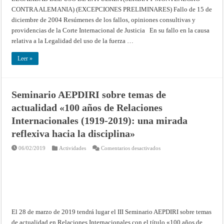
USO
CONTRA ALEMANIA) (EXCEPCIONES PRELIMINARES) Fallo de 15 de
DE
LA
diciembre de 2004 Resúmenes de los fallos, opiniones consultivas y
FUERZA
(SERBIA
providencias de la Corte Internacional de Justicia En su fallo en la causa
Y
MONTENEGRO
relativa a la Legalidad del uso de la fuerza …
contra
ALEMANIA)
(EXCEPCIONES
Leer »
PRELIMINARES)
Fallo
de
15
de
Seminario AEPDIRI sobre temas de
diciembre
de
actualidad «100 años de Relaciones
2004
–
Resúmenes
Internacionales (1919-2019): una mirada
de
los
reflexiva hacia la disciplina»
fallos,
opiniones
consultivas
en
06/02/2019
Actividades
Comentarios desactivados
y
Seminario
providencias
AEPDIRI
de
sobre
la
temas
Corte
de
Internacional
actualidad
de
«100
Justicia
años
de
Relaciones
El 28 de marzo de 2019 tendrá lugar el III Seminario AEPDIRI sobre temas
Internacionales
(1919-
de actualidad en Relaciones Internacionales con el título «100 años de