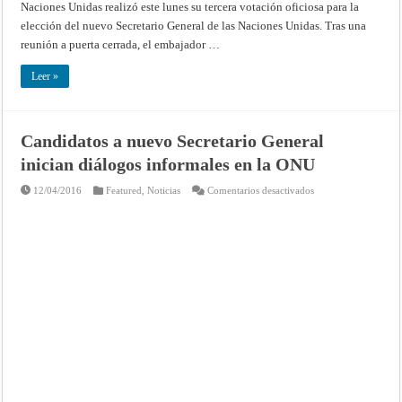
Naciones Unidas realizó este lunes su tercera votación oficiosa para la
elección del nuevo Secretario General de las Naciones Unidas. Tras una
reunión a puerta cerrada, el embajador …
Leer »
Candidatos a nuevo Secretario General
inician diálogos informales en la ONU
en
12/04/2016
Featured
,
Noticias
Comentarios desactivados
Candidatos
a
nuevo
Secretario
General
inician
diálogos
informales
en
la
ONU