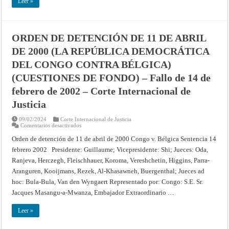
Leer »
FONDO)
–
Fallo
de
17
de
ORDEN DE DETENCIÓN DE 11 DE ABRIL
diciembre
de
DE 2000 (LA REPÚBLICA DEMOCRÁTICA
2002
–
DEL CONGO CONTRA BÉLGICA)
Corte
Internacional
(CUESTIONES DE FONDO) – Fallo de 14 de
de
Justicia
febrero de 2002 – Corte Internacional de
Justicia
09/02/2024
Corte Internacional de Justicia
en
Comentarios desactivados
ORDEN
DE
Orden de detención de 11 de abril de 2000 Congo v. Bélgica Sentencia 14
DETENCIÓN
febrero 2002 Presidente: Guillaume; Vicepresidente: Shi; Jueces: Oda,
DE
11
Ranjeva, Herczegh, Fleischhauer, Koroma, Vereshchetin, Higgins, Parra-
DE
ABRIL
Aranguren, Kooijmans, Rezek, Al-Khasawneh, Buergenthal; Jueces ad
DE
2000
hoc: Bula-Bula, Van den Wyngaert Representado por: Congo: S.E. Sr.
(LA
Jacques Masangu-a-Mwanza, Embajador Extraordinario …
REPÚBLICA
DEMOCRÁTICA
DEL
Leer »
CONGO
CONTRA
BÉLGICA)
(CUESTIONES