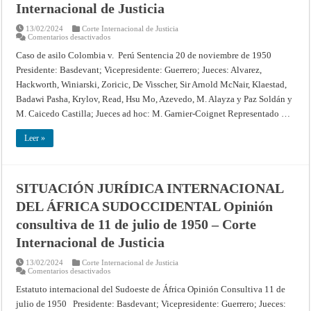
agosto
Internacional de Justicia
de
1952
13/02/2024
Corte Internacional de Justicia
–
en
Comentarios desactivados
Corte
CASO
Internacional
RELATIVO
de
Caso de asilo Colombia v. Perú Sentencia 20 de noviembre de 1950
AL
Justicia
Presidente: Basdevant; Vicepresidente: Guerrero; Jueces: Alvarez,
DERECHO
DE
Hackworth, Winiarski, Zoricic, De Visscher, Sir Arnold McNair, Klaestad,
ASILO
–
Badawi Pasha, Krylov, Read, Hsu Mo, Azevedo, M. Alayza y Paz Soldán y
Fallo
de
M. Caicedo Castilla; Jueces ad hoc: M. Garnier-Coignet Representado …
20
de
noviembre
Leer »
de
1950
–
Corte
Internacional
SITUACIÓN JURÍDICA INTERNACIONAL
de
Justicia
DEL ÁFRICA SUDOCCIDENTAL Opinión
consultiva de 11 de julio de 1950 – Corte
Internacional de Justicia
13/02/2024
Corte Internacional de Justicia
en
Comentarios desactivados
SITUACIÓN
JURÍDICA
Estatuto internacional del Sudoeste de África Opinión Consultiva 11 de
INTERNACIONAL
julio de 1950 Presidente: Basdevant; Vicepresidente: Guerrero; Jueces:
DEL