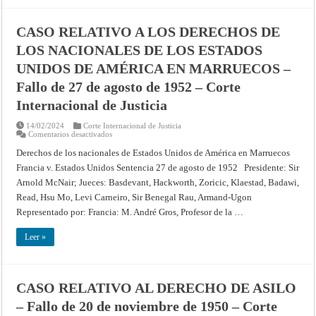
junio
de
1954
CASO RELATIVO A LOS DERECHOS DE
–
Corte
LOS NACIONALES DE LOS ESTADOS
Internacional
de
Justicia
UNIDOS DE AMÉRICA EN MARRUECOS –
Fallo de 27 de agosto de 1952 – Corte
Internacional de Justicia
14/02/2024
Corte Internacional de Justicia
en
Comentarios desactivados
CASO
RELATIVO
Derechos de los nacionales de Estados Unidos de América en Marruecos
A
Francia v. Estados Unidos Sentencia 27 de agosto de 1952 Presidente: Sir
LOS
DERECHOS
Arnold McNair; Jueces: Basdevant, Hackworth, Zoricic, Klaestad, Badawi,
DE
LOS
Read, Hsu Mo, Levi Carneiro, Sir Benegal Rau, Armand-Ugon
NACIONALES
DE
Representado por: Francia: M. André Gros, Profesor de la …
LOS
ESTADOS
UNIDOS
Leer »
DE
AMÉRICA
EN
MARRUECOS
–
CASO RELATIVO AL DERECHO DE ASILO
Fallo
de
– Fallo de 20 de noviembre de 1950 – Corte
27
de