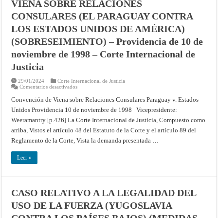
VIENA SOBRE RELACIONES
9
de
CONSULARES (EL PARAGUAY CONTRA
abril
de
LOS ESTADOS UNIDOS DE AMÉRICA)
1998
–
(SOBRESEIMIENTO) – Providencia de 10 de
Corte
Internacional
de
noviembre de 1998 – Corte Internacional de
Justicia
Justicia
29/01/2024
Corte Internacional de Justicia
en
Comentarios desactivados
CASO
RELATIVO
Convención de Viena sobre Relaciones Consulares Paraguay v. Estados
A
Unidos Providencia 10 de noviembre de 1998 Vicepresidente:
LA
CONVENCIÓN
Weeramantry [p.426] La Corte Internacional de Justicia, Compuesto como
DE
VIENA
arriba, Vistos el artículo 48 del Estatuto de la Corte y el artículo 89 del
SOBRE
RELACIONES
Reglamento de la Corte, Vista la demanda presentada …
CONSULARES
(EL
PARAGUAY
Leer »
CONTRA
LOS
ESTADOS
UNIDOS
DE
CASO RELATIVO A LA LEGALIDAD DEL
AMÉRICA)
(SOBRESEIMIENTO)
USO DE LA FUERZA (YUGOSLAVIA
–
Providencia
de
CONTRA LOS PAÍSES BAJOS) (MEDIDAS