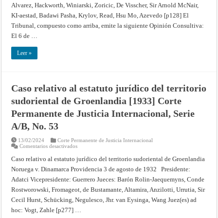
ÁFRICA
Alvarez, Hackworth, Winiarski, Zoricic, De Visscher, Sir Arnold McNair,
SUDOCCIDENTAL
Opinión
KI-aestad, Badawi Pasha, Krylov, Read, Hsu Mo, Azevedo [p128] El
consultiva
de
Tribunal, compuesto como arriba, emite la siguiente Opinión Consultiva:
11
El 6 de …
de
julio
de
Leer »
1950
–
Corte
Internacional
de
Justicia
Caso relativo al estatuto jurídico del territorio
sudoriental de Groenlandia [1933] Corte
Permanente de Justicia Internacional, Serie
A/B, No. 53
13/02/2024
Corte Permanente de Justicia Internacional
en
Comentarios desactivados
Caso
relativo
Caso relativo al estatuto jurídico del territorio sudoriental de Groenlandia
al
Noruega v. Dinamarca Providencia 3 de agosto de 1932 Presidente:
estatuto
jurídico
Adatci Vicepresidente: Guerrero Jueces: Barón Rolin-Jaequemyns, Conde
del
territorio
Rostworowski, Fromageot, de Bustamante, Altamira, Anzilotti, Urrutia, Sir
sudoriental
de
Cecil Hurst, Schücking, Negulesco, Jhr. van Eysinga, Wang Juez(es) ad
Groenlandia
hoc: Vogt, Zahle [p277] …
[1933]
Corte