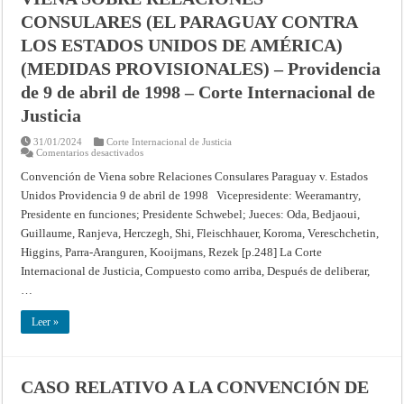
Internacional
CONSULARES (EL PARAGUAY CONTRA
de
Justicia
LOS ESTADOS UNIDOS DE AMÉRICA)
(MEDIDAS PROVISIONALES) – Providencia
de 9 de abril de 1998 – Corte Internacional de
Justicia
31/01/2024
Corte Internacional de Justicia
en
Comentarios desactivados
CASO
RELATIVO
Convención de Viena sobre Relaciones Consulares Paraguay v. Estados
A
Unidos Providencia 9 de abril de 1998 Vicepresidente: Weeramantry,
LA
CONVENCIÓN
Presidente en funciones; Presidente Schwebel; Jueces: Oda, Bedjaoui,
DE
VIENA
Guillaume, Ranjeva, Herczegh, Shi, Fleischhauer, Koroma, Vereschchetin,
SOBRE
RELACIONES
Higgins, Parra-Aranguren, Kooijmans, Rezek [p.248] La Corte
CONSULARES
Internacional de Justicia, Compuesto como arriba, Después de deliberar,
(EL
PARAGUAY
…
CONTRA
LOS
ESTADOS
Leer »
UNIDOS
DE
AMÉRICA)
(MEDIDAS
PROVISIONALES)
–
CASO RELATIVO A LA CONVENCIÓN DE
Providencia
de