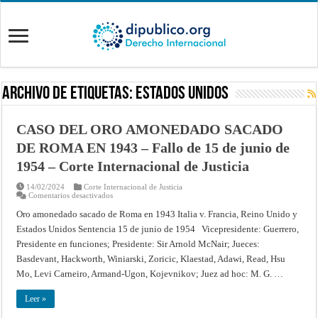
Archivo de Etiquetas:
Estados Unidos
CASO DEL ORO AMONEDADO SACADO
DE ROMA EN 1943 – Fallo de 15 de junio de
1954 – Corte Internacional de Justicia
14/02/2024
Corte Internacional de Justicia
en
Comentarios desactivados
CASO
DEL
Oro amonedado sacado de Roma en 1943 Italia v. Francia, Reino Unido y
ORO
Estados Unidos Sentencia 15 de junio de 1954 Vicepresidente: Guerrero,
AMONEDADO
SACADO
Presidente en funciones; Presidente: Sir Arnold McNair; Jueces:
DE
ROMA
Basdevant, Hackworth, Winiarski, Zoricic, Klaestad, Adawi, Read, Hsu
EN
1943
Mo, Levi Carneiro, Armand-Ugon, Kojevnikov; Juez ad hoc: M. G. …
–
Fallo
de
Leer »
15
de