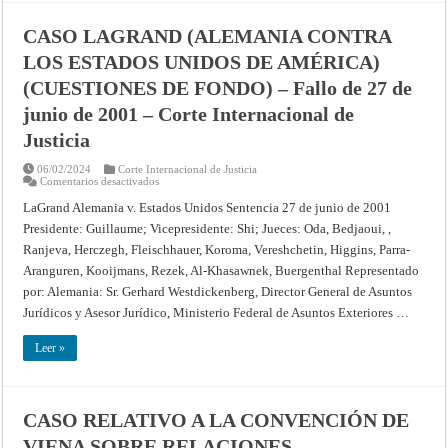
DE
FONDO)
CASO LAGRAND (ALEMANIA CONTRA
–
Fallo
LOS ESTADOS UNIDOS DE AMÉRICA)
de
14
(CUESTIONES DE FONDO) – Fallo de 27 de
de
febrero
de
junio de 2001 – Corte Internacional de
2002
–
Justicia
Corte
Internacional
de
06/02/2024
Corte Internacional de Justicia
Justicia
en
Comentarios desactivados
CASO
LAGRAND
LaGrand Alemania v. Estados Unidos Sentencia 27 de junio de 2001
(ALEMANIA
Presidente: Guillaume; Vicepresidente: Shi; Jueces: Oda, Bedjaoui, ,
CONTRA
LOS
Ranjeva, Herczegh, Fleischhauer, Koroma, Vereshchetin, Higgins, Parra-
ESTADOS
UNIDOS
Aranguren, Kooijmans, Rezek, Al-Khasawnek, Buergenthal Representado
DE
AMÉRICA)
por: Alemania: Sr. Gerhard Westdickenberg, Director General de Asuntos
(CUESTIONES
Jurídicos y Asesor Jurídico, Ministerio Federal de Asuntos Exteriores …
DE
FONDO)
–
Leer »
Fallo
de
27
de
junio
de
CASO RELATIVO A LA CONVENCIÓN DE
2001
–
VIENA SOBRE RELACIONES
Corte