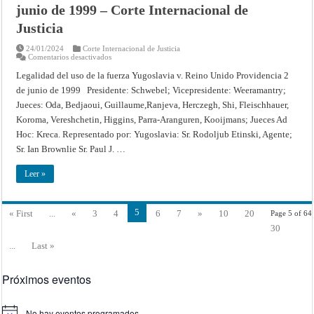
Internacional
junio de 1999 – Corte Internacional de
de
Justicia
Justicia
24/01/2024
Corte Internacional de Justicia
en
Comentarios desactivados
CASO
RELATIVO
Legalidad del uso de la fuerza Yugoslavia v. Reino Unido Providencia 2
A
de junio de 1999 Presidente: Schwebel; Vicepresidente: Weeramantry;
LA
LEGALIDAD
Jueces: Oda, Bedjaoui, Guillaume,Ranjeva, Herczegh, Shi, Fleischhauer,
DEL
USO
Koroma, Vereshchetin, Higgins, Parra-Aranguren, Kooijmans; Jueces Ad
DE
LA
Hoc: Kreca. Representado por: Yugoslavia: Sr. Rodoljub Etinski, Agente;
FUERZA
Sr. Ian Brownlie Sr. Paul J. …
(YUGOSLAVIA
CONTRA
EL
Leer »
REINO
UNIDO)
(MEDIDAS
PROVISIONALES)
–
5
« First
...
«
3
4
6
7
»
10
20
Page 5 of 64
Providencia
de
30
2
de
...
Last »
junio
de
1999
–
Próximos eventos
Corte
Internacional
de
Justicia
No hay eventos programados.