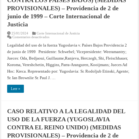
10
de
PROVISIONALES) – Providencia de 2 de
noviembre
de
junio de 1999 – Corte Internacional de
1998
–
Justicia
Corte
Internacional
de
25/01/2024
Corte Internacional de Justicia
Justicia
en
Comentarios desactivados
CASO
RELATIVO
Legalidad del uso de la fuerza Yugoslavia v. Países Bajos Providencia 2
A
de junio de 1999 Presidente: Schwebel; Vicepresidente: Weeramantry;
LA
LEGALIDAD
Jueces: Oda, Bedjaoui, Guillaume,Ranjeva, Herczegh, Shi, Fleischhauer,
DEL
USO
Koroma, Vereshchetin, Higgins, Parra-Aranguren, Kooijmans; Jueces Ad
DE
LA
Hoc: Kreca. Representado por: Yugoslavia: Sr. Rodoljub Etinski, Agente;
FUERZA
Sr. Ian Brownlie Sr. Paul J. …
(YUGOSLAVIA
CONTRA
LOS
Leer »
PAÍSES
BAJOS)
(MEDIDAS
PROVISIONALES)
–
Providencia
CASO RELATIVO A LA LEGALIDAD DEL
de
2
USO DE LA FUERZA (YUGOSLAVIA
de
junio
CONTRA EL REINO UNIDO) (MEDIDAS
de
1999
–
PROVISIONALES) – Providencia de 2 de
Corte