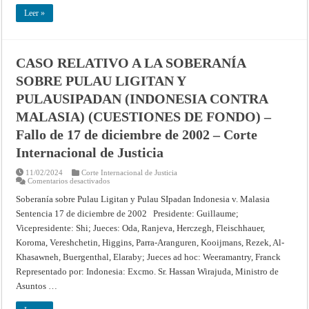
Permanente
Leer »
de
Justicia
Internacional,
Serie
A/B,
No.
CASO RELATIVO A LA SOBERANÍA
53
SOBRE PULAU LIGITAN Y
PULAUSIPADAN (INDONESIA CONTRA
MALASIA) (CUESTIONES DE FONDO) –
Fallo de 17 de diciembre de 2002 – Corte
Internacional de Justicia
11/02/2024
Corte Internacional de Justicia
en
Comentarios desactivados
CASO
RELATIVO
Soberanía sobre Pulau Ligitan y Pulau SIpadan Indonesia v. Malasia
A
Sentencia 17 de diciembre de 2002 Presidente: Guillaume;
LA
SOBERANÍA
Vicepresidente: Shi; Jueces: Oda, Ranjeva, Herczegh, Fleischhauer,
SOBRE
PULAU
Koroma, Vereshchetin, Higgins, Parra-Aranguren, Kooijmans, Rezek, Al-
LIGITAN
Y
Khasawneh, Buergenthal, Elaraby; Jueces ad hoc: Weeramantry, Franck
PULAUSIPADAN
Representado por: Indonesia: Excmo. Sr. Hassan Wirajuda, Ministro de
(INDONESIA
CONTRA
Asuntos …
MALASIA)
(CUESTIONES
DE