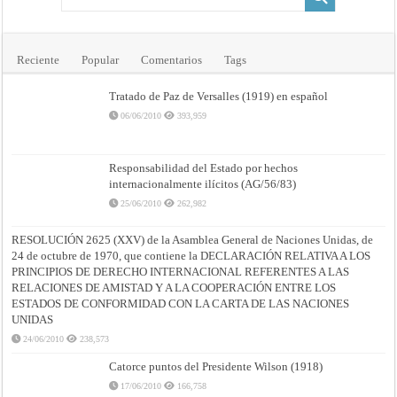
Reciente
Popular
Comentarios
Tags
Tratado de Paz de Versalles (1919) en español
06/06/2010
393,959
Responsabilidad del Estado por hechos
internacionalmente ilícitos (AG/56/83)
25/06/2010
262,982
RESOLUCIÓN 2625 (XXV) de la Asamblea General de Naciones Unidas, de
24 de octubre de 1970, que contiene la DECLARACIÓN RELATIVA A LOS
PRINCIPIOS DE DERECHO INTERNACIONAL REFERENTES A LAS
RELACIONES DE AMISTAD Y A LA COOPERACIÓN ENTRE LOS
ESTADOS DE CONFORMIDAD CON LA CARTA DE LAS NACIONES
UNIDAS
24/06/2010
238,573
Catorce puntos del Presidente Wilson (1918)
17/06/2010
166,758