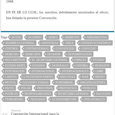
1968.
EN FE DE LO CUAL, los suscritos, debidamente autorizados al efecto,
han firmado la presente Convención.
Tags
ACTOS
ACUERDO
AEREO
AMBIENTE
ARMAMENTOS
ASAMBLEA GENERAL
ASISTENCIA
CHILE
CONSEJO ECONÓMICO
CONTROL
CONTROVERSIAS
CONVENCION
CONVENIO
DERECHO
DERECHOS
DESARME
DETERMINACION
DOCUMENTOS
EL SECRETARIO GENERAL
ESPACIO
ESTADO
ESTADO PARTE
ESTADOS
GENERALES
GINEBRA
HUMANOS
INTEGRACION
INTERNACIONAL
INTERNACIONALES
LIBRE
LIMITES
LOS ESTADOS PARTES
MALVINAS
MAR
MEDIO
MUTUA
NACIONES UNIDAS
NUREMBERG
ORGANIZACIONES
PACTO
POLAR
PRINCIPIOS
PROTOCOLO
PUBLICO
PUEBLOS
RESPONSABILIDAD
SECRETARIO GENERAL
SOLUCION
TERRORISMO
TRATADOS
ULTRATERRESTRE
UNILATERALES
Anterior
Convención Internacional para la