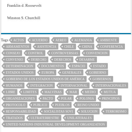
Franklin d. Roosevelt
Winston S. Churchill
Tags
ACTOS
ACUERDO
AEREO
ALEMANIA
AMBIENTE
ARMAMENTOS
ASISTENCIA
CHILE
CHINA
CONFERENCIA
CONSEJO
CONTROL
CONTROVERSIAS
CONVENCION
CONVENIO
DERECHO
DERECHOS
DESARME
DETERMINACION
DOCUMENTOS
ESPACIO
ESTADO
ESTADOS UNIDOS
EUROPA
GENERALES
GOBIERNO
GOBIERNO DE LOS ESTADOS UNIDOS DE AMÉRICA
GOBIERNOS
HUMANOS
INTEGRACION
INTERNACIONAL
INTERNACIONALES
LIBRE
LIMITES
MALVINAS
MAR
MEDIO
MUTUA
ORGANIZACIONES
PACTO
POLAR
POLONIA
PRINCIPIOS
PROTOCOLO
PUBLICO
PUEBLOS
REINO UNIDO
RESPONSABILIDAD
SOCIALISTAS SOVI
SOLUCION
TERRORISMO
TRATADOS
ULTRATERRESTRE
UNILATERALES
UNITED NATIONS INDUSTRIAL DEVELOPMENT ORGANIZATION