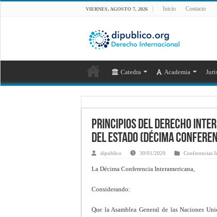
Inicio
Contacto
VIERNES, AGOSTO 7, 2026
Catedra
Academia
Juri
Principios del derecho inte
del Estado (Décima Confere
dipublico
30/01/2020
Conferencias I
La Décima Conferencia Interamericana,
Considerando:
Que la Asamblea General de las Naciones Unid