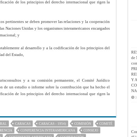
ficación de los principios del derecho internacional que rigen la
os pertinentes se deben promover las relaciones y la cooperación
 las Naciones Unidas y los organismos interamericanos encargados
ernacional; y
ablemente al desarrollo y a la codificación de los principios del
RE
dad del Estado,
de 
co
PR
RE
Y 
risconsultos y a su comisión permanente, el Comité Jurídico
CO
ón de un estudio o informe sobre la contribución que ha hecho el
NA
ficación de los principios del derecho internacional que rigen la
2
ERAL
CARACAS
CARACAS - 1954)
COMISIÓN
COMITÉ
RENCIA
CONFERENCIA INTERAMERICANA
CONSEJO
Con
O
CONTINENTE AMERICANO
COOPERACIÓN