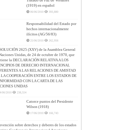
Tratado de Paz de Versalles
(1919) en español
06/06/2010
393,880
Responsabilidad del Estado por
hechos internacionalmente
ilícitos (AG/56/83)
25/06/2010
262,956
SOLUCIÓN 2625 (XXV) de la Asamblea General
Naciones Unidas, de 24 de octubre de 1970, que
ntiene la DECLARACIÓN RELATIVA A LOS
INCIPIOS DE DERECHO INTERNACIONAL
FERENTES A LAS RELACIONES DE AMISTAD
A LA COOPERACIÓN ENTRE LOS ESTADOS DE
NFORMIDAD CON LA CARTA DE LAS
CIONES UNIDAS
4/06/2010
238,554
Catorce puntos del Presidente
Wilson (1918)
17/06/2010
166,743
vención sobre derechos y deberes de los estados