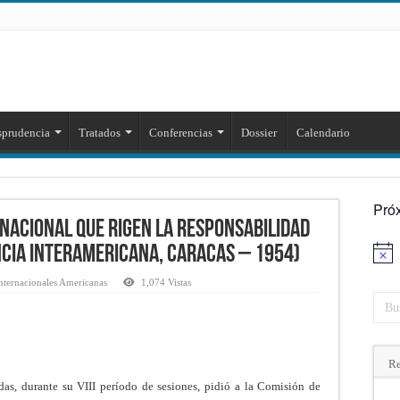
sprudencia
Tratados
Conferencias
Dossier
Calendario
Pró
rnacional que rigen la responsabilidad
ncia Interamericana, Caracas – 1954)
Aviso
nternacionales Americanas
1,074 Vistas
Re
as, durante su VIII período de sesiones, pidió a la Comisión de