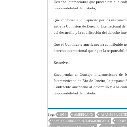
Derecho Internacional que procediera a la codi
responsabilidad del Estado;
Que conforme a lo dispuesto por los instrument
entre la Comisión de Derecho Internacional de
del desarrollo y la codificación del derecho int
Que el Continente americano ha contribuido not
derecho internacional que rigen la responsabili
Resuelve:
Encomendar al Consejo Interamericano de Ju
Interamericano de Río de Janeiro, la preparaci
Continente americano al desarrollo y a la codi
responsabilidad del Estado.
Tags
1954
AMERICANO
ASAMBLEA GEN
COMITÉ JURÍDICO INTERAMERICANO
CONFE
CONSEJO INTERAMERICANO
CONSIDERAND