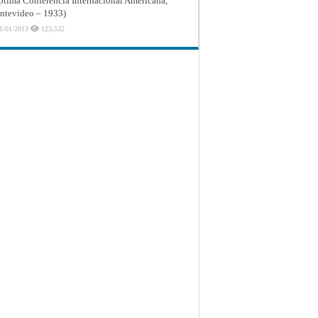
ptima Conferencia Internacional Americana,
tevideo – 1933)
1/01/2013
123,532