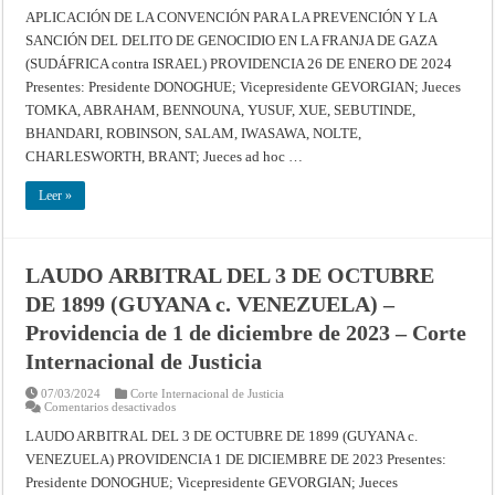
APLICACIÓN
–
DE
APLICACIÓN DE LA CONVENCIÓN PARA LA PREVENCIÓN Y LA
Corte
LA
Internacional
SANCIÓN DEL DELITO DE GENOCIDIO EN LA FRANJA DE GAZA
CONVENCIÓN
de
PARA
Justicia
(SUDÁFRICA contra ISRAEL) PROVIDENCIA 26 DE ENERO DE 2024
LA
PREVENCIÓN
Presentes: Presidente DONOGHUE; Vicepresidente GEVORGIAN; Jueces
Y
LA
TOMKA, ABRAHAM, BENNOUNA, YUSUF, XUE, SEBUTINDE,
SANCIÓN
BHANDARI, ROBINSON, SALAM, IWASAWA, NOLTE,
DEL
DELITO
CHARLESWORTH, BRANT; Jueces ad hoc …
DE
GENOCIDIO
EN
Leer »
LA
FRANJA
DE
GAZA
(SUDÁFRICA
contra
LAUDO ARBITRAL DEL 3 DE OCTUBRE
ISRAEL)
–
DE 1899 (GUYANA c. VENEZUELA) –
Providencia
de
Providencia de 1 de diciembre de 2023 – Corte
26
de
Internacional de Justicia
enero
de
2024
07/03/2024
Corte Internacional de Justicia
–
en
Comentarios desactivados
Corte
LAUDO
Internacional
ARBITRAL
LAUDO ARBITRAL DEL 3 DE OCTUBRE DE 1899 (GUYANA c.
de
DEL
Justicia
VENEZUELA) PROVIDENCIA 1 DE DICIEMBRE DE 2023 Presentes:
3
DE
Presidente DONOGHUE; Vicepresidente GEVORGIAN; Jueces
OCTUBRE