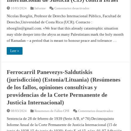
en
10/03/2024
Informe
Comentarios desactivados
Gaza
/
Nicolas Boeglin, Profesor de Derecho Internacional Público, Facultad de
Israel:
Derecho,Universidad de Costa Rica (UCR). Contacto :
a
propósito
nboeglin@gmail.com
. «We fear that this already catastrophic situation
de
la
may slide deeper into the abyss as many Palestinians mark the holy month
tercera
solicitud
of Ramadan – a period that is meant to honour peace and tolerance …
de
Sudáfrica
de
Leer »
medidas
provisionales
urgentes
ante
la
Ferrocarril Panevezys-Saldutiskis
Corte
Internacional
(jurisdicción) (Estonia/Lituania) (Resúmenes
de
Justicia
(CIJ)
de los fallos, opiniones consultivas y
contra
Israel
providencias de la Corte Permanente de
Justicia Internacional)
en
08/03/2024
Resumenes de Fallos CPJI
Comentarios desactivados
Ferrocarril
Panevezys-
Sentencia de 28 de febrero de 1939 (Serie A/B, nº 76) Decimoquinto
Saldutiskis
Informe Anual de la Corte Permanente de Justicia Internacional (15 de
(jurisdicción)
(Estonia/Litu
junio de 1938-15 de junio de 1939), Serie E, nº 15, págs. 91-97 Adhesión