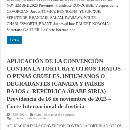
SOBRE
LA
NOVIEMBRE 2023 Presentes: Presidente DONOGHUE; Vicepresidente
ELIMINACIÓN
DE
GEVORGIAN; Jueces TOMKA, BENNOUNA, YUSUF, XUE,
TODAS
SEBUTINDE, BHANDARI, SALAM, IWASAWA, NOLTE,
LAS
FORMAS
CHARLESWORTH, BRANT; Jueces ad hoc DAUDET, KOROMA;
DE
DISCRIMINACIÓN
Secretario GAUTIER. La Corte Internacional …
RACIAL
(ARMENIA
contra
Leer »
AZERBAIYÁN)
–
Providencia
de
17
de
APLICACIÓN DE LA CONVENCIÓN
noviembre
2023
CONTRA LA TORTURA Y OTROS TRATOS
–
Corte
O PENAS CRUELES, INHUMANOS O
Internacional
de
DEGRADANTES (CANADÁ Y PAÍSES
Justicia
BAJOS c. REPÚBLICA ÁRABE SIRIA) –
Providencia de 16 de noviembre de 2023 –
Corte Internacional de Justicia
07/03/2024
Corte Internacional de Justicia
en
Comentarios desactivados
APLICACIÓN
DE
APLICACIÓN DE LA CONVENCIÓN CONTRA LA TORTURA Y OTROS
LA