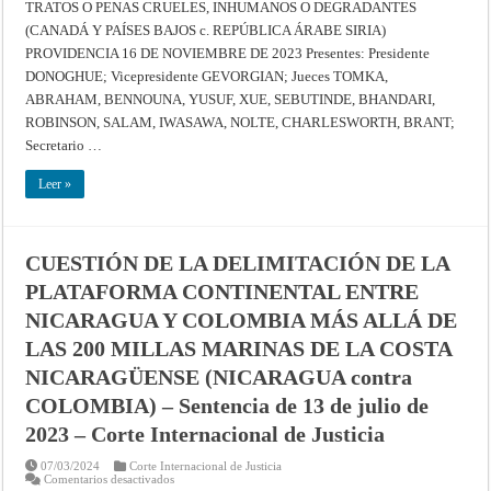
TRATOS O PENAS CRUELES, INHUMANOS O DEGRADANTES
CONVENCIÓN
CONTRA
(CANADÁ Y PAÍSES BAJOS c. REPÚBLICA ÁRABE SIRIA)
LA
TORTURA
PROVIDENCIA 16 DE NOVIEMBRE DE 2023 Presentes: Presidente
Y
OTROS
DONOGHUE; Vicepresidente GEVORGIAN; Jueces TOMKA,
TRATOS
ABRAHAM, BENNOUNA, YUSUF, XUE, SEBUTINDE, BHANDARI,
O
PENAS
ROBINSON, SALAM, IWASAWA, NOLTE, CHARLESWORTH, BRANT;
CRUELES,
INHUMANOS
Secretario …
O
DEGRADANTES
(CANADÁ
Leer »
Y
PAÍSES
BAJOS
c.
REPÚBLICA
ÁRABE
CUESTIÓN DE LA DELIMITACIÓN DE LA
SIRIA)
–
PLATAFORMA CONTINENTAL ENTRE
Providencia
de
NICARAGUA Y COLOMBIA MÁS ALLÁ DE
16
de
LAS 200 MILLAS MARINAS DE LA COSTA
noviembre
de
NICARAGÜENSE (NICARAGUA contra
2023
–
COLOMBIA) – Sentencia de 13 de julio de
Corte
Internacional
de
2023 – Corte Internacional de Justicia
Justicia
07/03/2024
Corte Internacional de Justicia
en
Comentarios desactivados