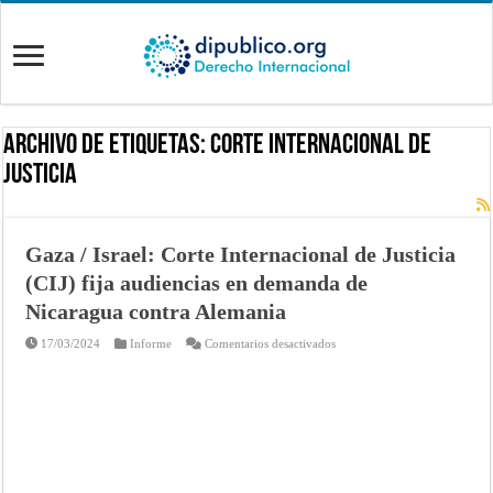
Archivo de Etiquetas:
Corte Internacional de
Justicia
Gaza / Israel: Corte Internacional de Justicia
(CIJ) fija audiencias en demanda de
Nicaragua contra Alemania
en
17/03/2024
Informe
Comentarios desactivados
Gaza
/
Israel:
Corte
Internacional
de
Justicia
(CIJ)
fija
audiencias
en