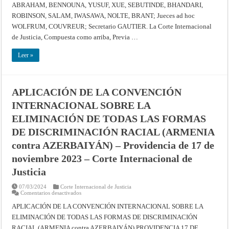
DE
ABRAHAM, BENNOUNA, YUSUF, XUE, SEBUTINDE, BHANDARI,
1899
(GUYANA
ROBINSON, SALAM, IWASAWA, NOLTE, BRANT; Jueces ad hoc
c.
WOLFRUM, COUVREUR; Secretario GAUTIER. La Corte Internacional
VENEZUELA)
–
de Justicia, Compuesta como arriba, Previa …
Providencia
de
1
Leer »
de
diciembre
de
2023
–
Corte
APLICACIÓN DE LA CONVENCIÓN
Internacional
de
INTERNACIONAL SOBRE LA
Justicia
ELIMINACIÓN DE TODAS LAS FORMAS
DE DISCRIMINACIÓN RACIAL (ARMENIA
contra AZERBAIYÁN) – Providencia de 17 de
noviembre 2023 – Corte Internacional de
Justicia
07/03/2024
Corte Internacional de Justicia
en
Comentarios desactivados
APLICACIÓN
DE
APLICACIÓN DE LA CONVENCIÓN INTERNACIONAL SOBRE LA
LA
ELIMINACIÓN DE TODAS LAS FORMAS DE DISCRIMINACIÓN
CONVENCIÓN
INTERNACIONAL
RACIAL (ARMENIA contra AZERBAIYÁN) PROVIDENCIA 17 DE