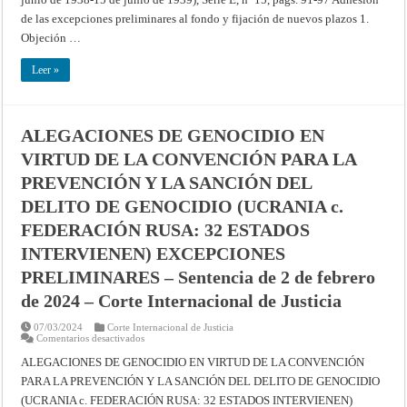
(Resúmenes
de
de las excepciones preliminares al fondo y fijación de nuevos plazos 1.
los
fallos,
Objeción …
opiniones
consultivas
y
Leer »
providencias
de
la
Corte
Permanente
ALEGACIONES DE GENOCIDIO EN
de
Justicia
VIRTUD DE LA CONVENCIÓN PARA LA
Internacional
PREVENCIÓN Y LA SANCIÓN DEL
DELITO DE GENOCIDIO (UCRANIA c.
FEDERACIÓN RUSA: 32 ESTADOS
INTERVIENEN) EXCEPCIONES
PRELIMINARES – Sentencia de 2 de febrero
de 2024 – Corte Internacional de Justicia
07/03/2024
Corte Internacional de Justicia
en
Comentarios desactivados
ALEGACIONES
DE
ALEGACIONES DE GENOCIDIO EN VIRTUD DE LA CONVENCIÓN
GENOCIDIO
PARA LA PREVENCIÓN Y LA SANCIÓN DEL DELITO DE GENOCIDIO
EN
VIRTUD
(UCRANIA c. FEDERACIÓN RUSA: 32 ESTADOS INTERVIENEN)
DE