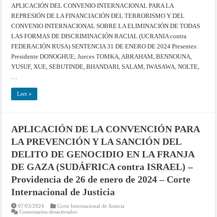
DEL
APLICACIÓN DEL CONVENIO INTERNACIONAL PARA LA
CONVENIO
REPRESIÓN DE LA FINANCIACIÓN DEL TERRORISMO Y DEL
INTERNACIONAL
PARA
CONVENIO INTERNACIONAL SOBRE LA ELIMINACIÓN DE TODAS
LA
REPRESIÓN
LAS FORMAS DE DISCRIMINACIÓN RACIAL (UCRANIA contra
DE
LA
FEDERACIÓN RUSA) SENTENCIA 31 DE ENERO DE 2024 Presentes:
FINANCIACIÓN
Presidente DONOGHUE; Jueces TOMKA, ABRAHAM, BENNOUNA,
DEL
TERRORISMO
YUSUF, XUE, SEBUTINDE, BHANDARI, SALAM, IWASAWA, NOLTE,
Y
DEL
…
CONVENIO
INTERNACIONAL
SOBRE
Leer »
LA
ELIMINACIÓN
DE
TODAS
LAS
FORMAS
APLICACIÓN DE LA CONVENCIÓN PARA
DE
DISCRIMINACIÓN
LA PREVENCIÓN Y LA SANCIÓN DEL
RACIAL
(UCRANIA
DELITO DE GENOCIDIO EN LA FRANJA
contra
FEDERACIÓN
DE GAZA (SUDÁFRICA contra ISRAEL) –
RUSA)
–
Providencia de 26 de enero de 2024 – Corte
Sentencia
de
Internacional de Justicia
31
de
enero
07/03/2024
Corte Internacional de Justicia
de
en
Comentarios desactivados
2024