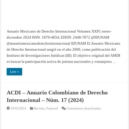
Anuario Mexicano de Derecho Internacional Volumen XXIV, enero-
diciembre 2024 ISSN: 1870-4654, EISSN: 2448-7872 @IIJUNAM
@anuariomexicanoderechointernacional IIJUNAM El Anuario Mexicano
de Derecho Internacional surgió en el año 2000, como publicación del
Instituto de Investigaciones Jurídicas (IIJ). El objetivo original del AMDI
es buscar la participación activa de juristas nacionales y extranjeros …
Leer »
ACDI – Anuario Colombiano de Derecho
Internacional – Núm. 17 (2024)
en
10/03/2024
Revistas
,
Featured
Comentarios desactivados
ACDI
–
Anuario
Colombiano
de
Derecho