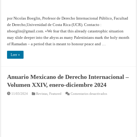
demanda
de
Nicaragua
contra
Alemania
por Nicolas Boeglin, Profesor de Derecho Internacional Público, Facultad
de Derecho,Universidad de Costa Rica (UCR). Contacto :
nboeglin@gmail.com
. «We fear that this already catastrophic situation
may slide deeper into the abyss as many Palestinians mark the holy month
of Ramadan – a period that is meant to honour peace and …
Leer »
Anuario Mexicano de Derecho Internacional –
Volumen XXIV, enero-diciembre 2024
en
11/03/2024
Revistas
,
Featured
Comentarios desactivados
Anuario
Mexicano
de
Derecho
Internacional
–
Volumen
XXIV,
enero-
diciembre
2024