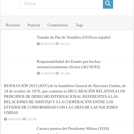
Justicia
Reciente
Popular
Comentarios
Tags
Tratado de Paz de Versalles (1919) en español
06/06/2010
394,012
Responsabilidad del Estado por hechos
internacionalmente ilícitos (AG/56/83)
25/06/2010
263,008
RESOLUCIÓN 2625 (XXV) de la Asamblea General de Naciones Unidas, de
24 de octubre de 1970, que contiene la DECLARACIÓN RELATIVA A LOS
PRINCIPIOS DE DERECHO INTERNACIONAL REFERENTES A LAS
RELACIONES DE AMISTAD Y A LA COOPERACIÓN ENTRE LOS
ESTADOS DE CONFORMIDAD CON LA CARTA DE LAS NACIONES
UNIDAS
24/06/2010
238,589
Catorce puntos del Presidente Wilson (1918)