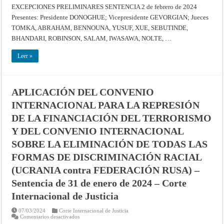
LA
EXCEPCIONES PRELIMINARES SENTENCIA 2 de febrero de 2024
CONVENCIÓN
PARA
Presentes: Presidente DONOGHUE; Vicepresidente GEVORGIAN; Jueces
LA
TOMKA, ABRAHAM, BENNOUNA, YUSUF, XUE, SEBUTINDE,
PREVENCIÓN
Y
BHANDARI, ROBINSON, SALAM, IWASAWA, NOLTE, …
LA
SANCIÓN
DEL
Leer »
DELITO
DE
GENOCIDIO
(UCRANIA
c.
FEDERACIÓN
APLICACIÓN DEL CONVENIO
RUSA:
32
INTERNACIONAL PARA LA REPRESIÓN
ESTADOS
INTERVIENEN)
DE LA FINANCIACIÓN DEL TERRORISMO
EXCEPCIONES
PRELIMINARES
Y DEL CONVENIO INTERNACIONAL
–
Sentencia
SOBRE LA ELIMINACIÓN DE TODAS LAS
de
2
de
FORMAS DE DISCRIMINACIÓN RACIAL
febrero
de
(UCRANIA contra FEDERACIÓN RUSA) –
2024
–
Sentencia de 31 de enero de 2024 – Corte
Corte
Internacional
Internacional de Justicia
de
Justicia
07/03/2024
Corte Internacional de Justicia
en
Comentarios desactivados
APLICACIÓN