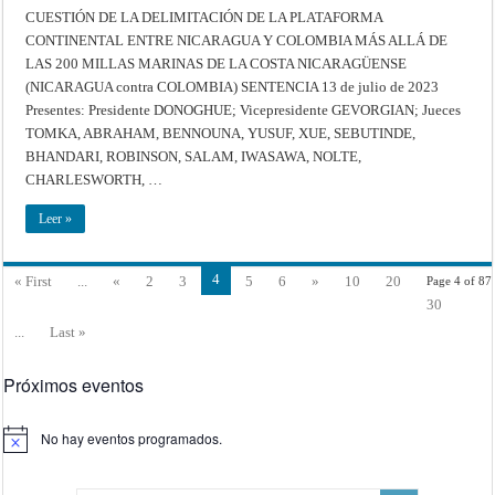
CUESTIÓN
DE
CUESTIÓN DE LA DELIMITACIÓN DE LA PLATAFORMA
LA
CONTINENTAL ENTRE NICARAGUA Y COLOMBIA MÁS ALLÁ DE
DELIMITACIÓN
DE
LAS 200 MILLAS MARINAS DE LA COSTA NICARAGÜENSE
LA
PLATAFORMA
(NICARAGUA contra COLOMBIA) SENTENCIA 13 de julio de 2023
CONTINENTAL
ENTRE
Presentes: Presidente DONOGHUE; Vicepresidente GEVORGIAN; Jueces
NICARAGUA
TOMKA, ABRAHAM, BENNOUNA, YUSUF, XUE, SEBUTINDE,
Y
COLOMBIA
BHANDARI, ROBINSON, SALAM, IWASAWA, NOLTE,
MÁS
ALLÁ
CHARLESWORTH, …
DE
LAS
200
Leer »
MILLAS
MARINAS
DE
LA
4
COSTA
« First
...
«
2
3
5
6
»
10
20
Page 4 of 87
NICARAGÜENSE
30
(NICARAGUA
contra
...
Last »
COLOMBIA)
–
Sentencia
de
Próximos eventos
13
de
julio
de
No hay eventos programados.
2023
Aviso
–
Corte
Internacional
de