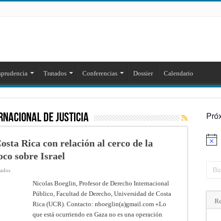
sprudencia
Tratados
Conferencias
Dossier
Calendario
Pró
rnacional de Justicia
osta Rica con relación al cerco de la
Aviso
oco sobre Israel
en
vados
Gaza
/
Nicolas Boeglin, Profesor de Derecho Internacional
Israel:
Público, Facultad de Derecho, Universidad de Costa
apuntes
desde
Re
Rica (UCR). Contacto: nboeglin(a)gmail.com «Lo
Costa
Rica
que está ocurriendo en Gaza no es una operación
con