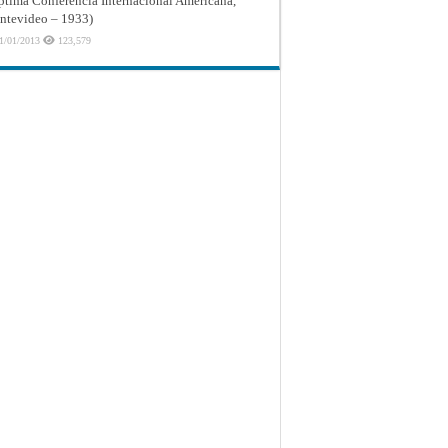
ptima Conferencia Internacional Americana,
tevideo – 1933)
1/01/2013
123,579