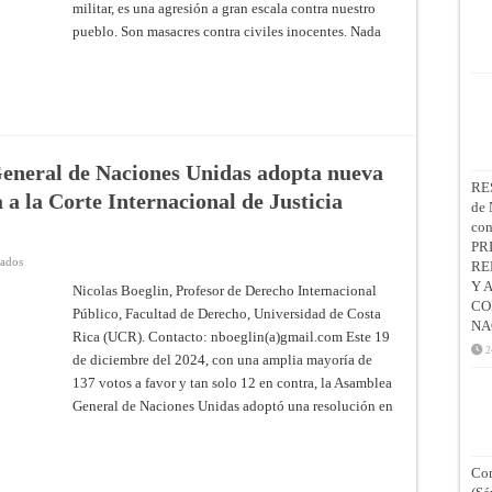
relación
militar, es una agresión a gran escala contra nuestro
al
pueblo. Son masacres contra civiles inocentes. Nada
cerco
de
la
justicia
que
se
cierra
poco
a
poco
sobre
 General de Naciones Unidas adopta nueva
Israel
RE
a a la Corte Internacional de Justicia
de 
co
PR
en
vados
RE
Israel
Y 
/
Nicolas Boeglin, Profesor de Derecho Internacional
Palestina:
CO
Público, Facultad de Derecho, Universidad de Costa
Asamblea
NA
General
Rica (UCR). Contacto: nboeglin(a)gmail.com Este 19
de
2
Naciones
de diciembre del 2024, con una amplia mayoría de
Unidas
adopta
137 votos a favor y tan solo 12 en contra, la Asamblea
nueva
General de Naciones Unidas adoptó una resolución en
solicitud
de
opinión
consultiva
a
la
Con
Corte