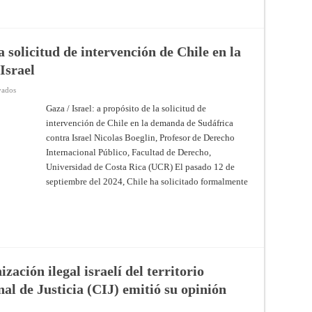
DE
DISCRIMINACIÓN
RACIAL
(ARMENIA
c.
a solicitud de intervención de Chile en la
AZERBAIYÁN)
–
Israel
Objeciones
preliminares
planteadas
en
vados
por
Gaza
Azerbaiyán
/
Gaza / Israel: a propósito de la solicitud de
–
Israel:
Fallo
intervención de Chile en la demanda de Sudáfrica
a
de
propósito
12
contra Israel Nicolas Boeglin, Profesor de Derecho
de
de
la
noviembre
Internacional Público, Facultad de Derecho,
solicitud
de
de
Universidad de Costa Rica (UCR) El pasado 12 de
2024
intervención
–
septiembre del 2024, Chile ha solicitado formalmente
de
Corte
Chile
Internacional
en
de
la
Justicia
demanda
de
Sudáfrica
contra
Israel
ación ilegal israelí del territorio
nal de Justicia (CIJ) emitió su opinión