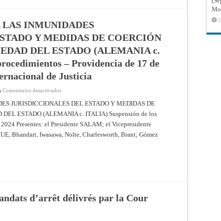
(Sé
Internacional
de
Mon
Justicia
(CIJ)
2
A LAS INMUNIDADES
ESTADO Y MEDIDAS DE COERCIÓN
EDAD DEL ESTADO (ALEMANIA c.
procedimientos – Providencia de 17 de
ernacional de Justicia
en
Comentarios desactivados
CUESTIONES
RELATIVAS
DES JURISDICCIONALES DEL ESTADO Y MEDIDAS DE
A
L ESTADO (ALEMANIA c. ITALIA) Suspensión de los
LAS
INMUNIDADES
 2024 Presentes: el Presidente SALAM; el Vicepresidente
JURISDICCIONALES
DEL
 Bhandari, Iwasawa, Nolte, Charlesworth, Brant; Gómez
ESTADO
Y
MEDIDAS
DE
COERCIÓN
CONTRA
BIENES
DE
PROPIEDAD
DEL
andats d’arrêt délivrés par la Cour
ESTADO
(ALEMANIA
c.
ITALIA)
–