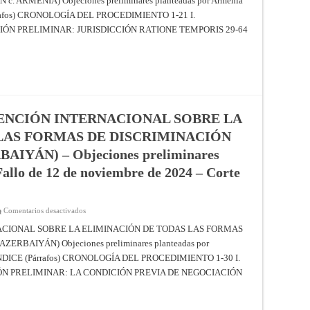
ARMENIA) Objeciones preliminares planteadas por Armenia
INTERNACIONAL
rrafos) CRONOLOGÍA DEL PROCEDIMIENTO 1-21 I.
SOBRE
LA
CIÓN PRELIMINAR: JURISDICCIÓN RATIONE TEMPORIS 29-64
ELIMINACIÓN
DE
TODAS
LAS
FORMAS
DE
DISCRIMINACIÓN
RACIAL
(ARMENIA
c.
ENCIÓN INTERNACIONAL SOBRE LA
AZERBAIYÁN)
–
LAS FORMAS DE DISCRIMINACIÓN
Objeciones
preliminares
planteadas
IYÁN) – Objeciones preliminares
por
Armenia
allo de 12 de noviembre de 2024 – Corte
–
Fallo
de
12
de
en
Comentarios desactivados
noviembre
APLICACIÓN
de
DE
ACIONAL SOBRE LA ELIMINACIÓN DE TODAS LAS FORMAS
2024
LA
–
RBAIYÁN) Objeciones preliminares planteadas por
CONVENCIÓN
Corte
INTERNACIONAL
 ÍNDICE (Párrafos) CRONOLOGÍA DEL PROCEDIMIENTO 1-30 I.
Internacional
SOBRE
de
LA
IÓN PRELIMINAR: LA CONDICIÓN PREVIA DE NEGOCIACIÓN
Justicia
ELIMINACIÓN
DE
TODAS
LAS
FORMAS