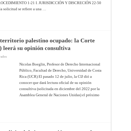
PROCEDIMIENTO 1-21 I. JURISDICCIÓN Y DISCRECIÓN 22-50
POLÍTICAS
Y
a solicitud se refiere a una …
PRÁCTICAS
DE
ISRAEL
EN
EL
TERRITORIO
PALESTINO
OCUPADO,
INCLUIDA
 territorio palestino ocupado: la Corte
JERUSALÉN
ORIENTAL
) leerá su opinión consultiva
–
Opinión
en
Consultiva
vados
Colonización
de
ilegal
19
Nicolas Boeglin, Profesor de Derecho Internacional
israelí
de
Público, Facultad de Derecho, Universidad de Costa
del
julio
territorio
de
Rica (UCR) El pasado 12 de julio, la CIJ dió a
palestino
2024
ocupado:
–
conocer que dará lectura oficial de su opinión
la
Corte
Corte
Internacional
consultiva (solicitada en diciembre del 2022 por la
Internacional
de
Asamblea General de Naciones Unidas) el próximo
de
Justicia
Justicia
(CIJ)
leerá
su
opinión
consultiva