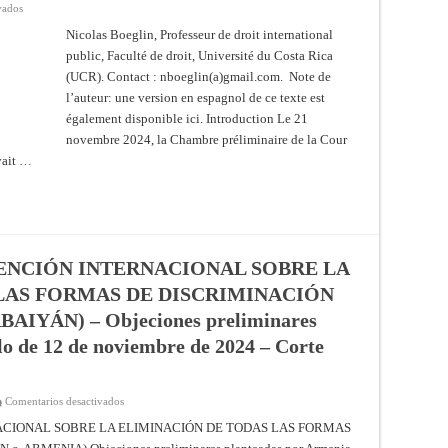
en
vados
Suspensión
Gaza
de
/
Nicolas Boeglin, Professeur de droit international
los
Israël
procedimientos
public, Faculté de droit, Université du Costa Rica
:
–
à
Providencia
(UCR). Contact : nboeglin(a)gmail.com. Note de
propos
de
des
17
l’auteur: une version en espagnol de ce texte est
mandats
de
d’arrêt
également disponible ici. Introduction Le 21
diciembre
délivrés
de
novembre 2024, la Chambre préliminaire de la Cour
par
2024
la
–
vait …
Cour
Corte
Pénale
Internacional
Internationale
de
(CPI)
Justicia
ENCIÓN INTERNACIONAL SOBRE LA
LAS FORMAS DE DISCRIMINACIÓN
IYÁN) – Objeciones preliminares
lo de 12 de noviembre de 2024 – Corte
en
Comentarios desactivados
APLICACIÓN
DE
ACIONAL SOBRE LA ELIMINACIÓN DE TODAS LAS FORMAS
LA
CONVENCIÓN