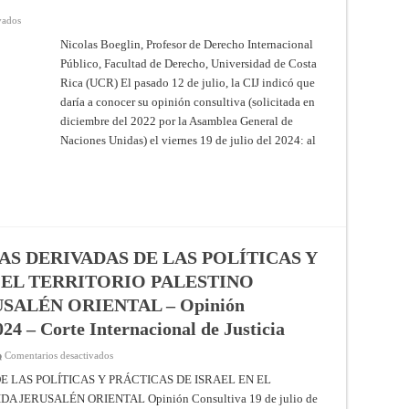
en
vados
Ocupación
prolongada
Nicolas Boeglin, Profesor de Derecho Internacional
y
Público, Facultad de Derecho, Universidad de Costa
colonización
ilegal
Rica (UCR) El pasado 12 de julio, la CIJ indicó que
israelí
del
daría a conocer su opinión consultiva (solicitada en
territorio
palestino:
diciembre del 2022 por la Asamblea General de
la
Naciones Unidas) el viernes 19 de julio del 2024: al
Corte
Internacional
de
Justicia
(CIJ)
emitió
su
opinión
consultiva
S DERIVADAS DE LAS POLÍTICAS Y
 EL TERRITORIO PALESTINO
SALÉN ORIENTAL – Opinión
024 – Corte Internacional de Justicia
en
Comentarios desactivados
CONSECUENCIAS
JURÍDICAS
 LAS POLÍTICAS Y PRÁCTICAS DE ISRAEL EN EL
DERIVADAS
 JERUSALÉN ORIENTAL Opinión Consultiva 19 de julio de
DE
LAS