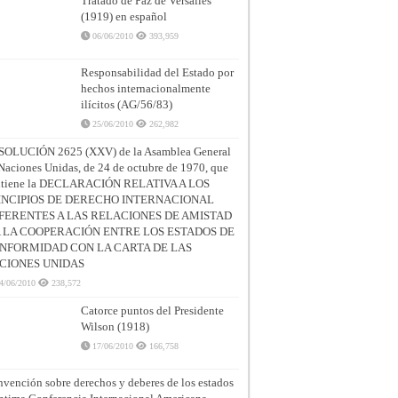
Tratado de Paz de Versalles
(1919) en español
06/06/2010
393,959
Responsabilidad del Estado por
hechos internacionalmente
ilícitos (AG/56/83)
25/06/2010
262,982
SOLUCIÓN 2625 (XXV) de la Asamblea General
Naciones Unidas, de 24 de octubre de 1970, que
ntiene la DECLARACIÓN RELATIVA A LOS
INCIPIOS DE DERECHO INTERNACIONAL
FERENTES A LAS RELACIONES DE AMISTAD
A LA COOPERACIÓN ENTRE LOS ESTADOS DE
NFORMIDAD CON LA CARTA DE LAS
CIONES UNIDAS
4/06/2010
238,572
Catorce puntos del Presidente
Wilson (1918)
17/06/2010
166,758
vención sobre derechos y deberes de los estados