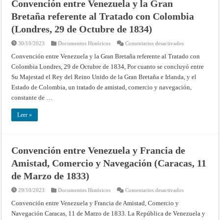
Convención entre Venezuela y la Gran
Bretaña referente al Tratado con Colombia
(Londres, 29 de Octubre de 1834)
en
30/10/2023
Documentos Históricos
Comentarios desactivados
Convención
entre
Convención entre Venezuela y la Gran Bretaña referente al Tratado con
Venezuela
Colombia Londres, 29 de Octubre de 1834, Por cuanto se concluyó entre
y
la
Su Majestad el Rey del Reino Unido de la Gran Bretaña e Irlanda, y el
Gran
Bretaña
Estado de Colombia, un tratado de amistad, comercio y navegación,
referente
al
constante de …
Tratado
con
Colombia
Leer »
(Londres,
29
de
Octubre
de
Convención entre Venezuela y Francia de
1834)
Amistad, Comercio y Navegación (Caracas, 11
de Marzo de 1833)
en
29/10/2023
Documentos Históricos
Comentarios desactivados
Convención
entre
Convención entre Venezuela y Francia de Amistad, Comercio y
Venezuela
Navegación Caracas, 11 de Marzo de 1833. La República de Venezuela y
y
Francia