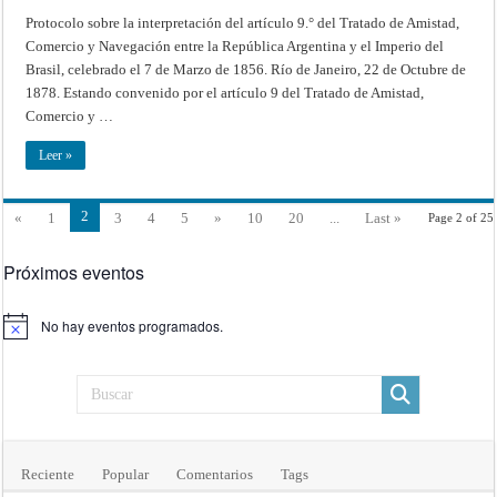
Protocolo
sobre
Protocolo sobre la interpretación del artículo 9.° del Tratado de Amistad,
la
Comercio y Navegación entre la República Argentina y el Imperio del
interpretación
del
Brasil, celebrado el 7 de Marzo de 1856. Río de Janeiro, 22 de Octubre de
artículo
9.°
1878. Estando convenido por el artículo 9 del Tratado de Amistad,
del
Tratado
Comercio y …
de
Amistad,
Comercio
Leer »
y
Navegación
entre
la
2
«
1
3
4
5
»
10
20
...
Last »
Page 2 of 25
República
Argentina
y
el
Próximos eventos
Imperio
del
Brasil,
celebrado
No hay eventos programados.
el
Aviso
7
de
Marzo
de
1856
(Río
de
Janeiro,
22
de
Octubre
Reciente
Popular
Comentarios
Tags
de