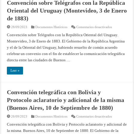
Convención sobre Telégrafos con la República
Aires,
9
Oriental del Uruguay (Montevideo, 3 de Enero
de
Enero
de
de 1883)
1883)
en
28/09/2023
Documentos Históricos
Comentarios desactivados
Convención
sobre
Convención sobre Telégrafos con la República Oriental del Uruguay.
Telégrafos
Montevideo, 3 de Enero de 1883. El Gobierno de la República Argentina
con
la
y el de la Oriental del Uruguay, habiendo resuelto de común acuerdo
República
Oriental
celebrar un convenio con el fin de establecer la comunicación telegráfica
del
Uruguay
directa entre las ciudades de Buenos …
(Montevideo,
3
de
Leer »
Enero
de
1883)
Convención telegráfica con Bolivia y
Protocolo aclaratorio y adicional de la misma
(Buenos Aires, 10 de Septiembre de 1880)
en
26/09/2023
Documentos Históricos
Comentarios desactivados
Convención
telegráfica
Convención telegráfica con Bolivia y Protocolo aclaratorio y adicional de
con
la misma. Buenos Aires, 10 de Septiembre de 1880. El Gobierno de la
Bolivia
y