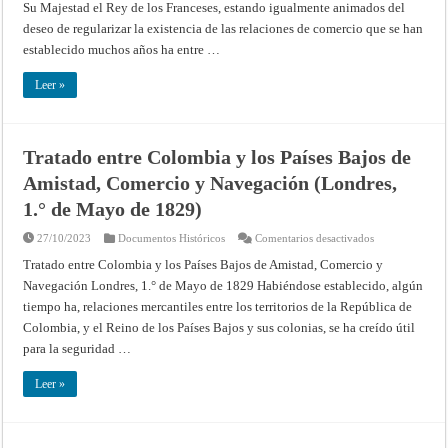
Su Majestad el Rey de los Franceses, estando igualmente animados del
de
Amistad,
deseo de regularizar la existencia de las relaciones de comercio que se han
Comercio
y
establecido muchos años ha entre …
Navegación
(Caracas,
11
Leer »
de
Marzo
de
1833)
Tratado entre Colombia y los Países Bajos de
Amistad, Comercio y Navegación (Londres,
1.° de Mayo de 1829)
en
27/10/2023
Documentos Históricos
Comentarios desactivados
Tratado
entre
Tratado entre Colombia y los Países Bajos de Amistad, Comercio y
Colombia
Navegación Londres, 1.° de Mayo de 1829 Habiéndose establecido, algún
y
los
tiempo ha, relaciones mercantiles entre los territorios de la República de
Países
Bajos
Colombia, y el Reino de los Países Bajos y sus colonias, se ha creído útil
de
Amistad,
para la seguridad …
Comercio
y
Navegación
Leer »
(Londres,
1.°
de
Mayo
de