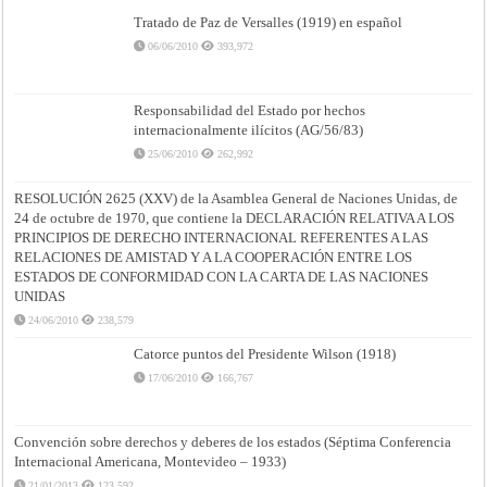
1878)
Tratado de Paz de Versalles (1919) en español
06/06/2010
393,972
Responsabilidad del Estado por hechos
internacionalmente ilícitos (AG/56/83)
25/06/2010
262,992
RESOLUCIÓN 2625 (XXV) de la Asamblea General de Naciones Unidas, de
24 de octubre de 1970, que contiene la DECLARACIÓN RELATIVA A LOS
PRINCIPIOS DE DERECHO INTERNACIONAL REFERENTES A LAS
RELACIONES DE AMISTAD Y A LA COOPERACIÓN ENTRE LOS
ESTADOS DE CONFORMIDAD CON LA CARTA DE LAS NACIONES
UNIDAS
24/06/2010
238,579
Catorce puntos del Presidente Wilson (1918)
17/06/2010
166,767
Convención sobre derechos y deberes de los estados (Séptima Conferencia
Internacional Americana, Montevideo – 1933)
21/01/2013
123,592