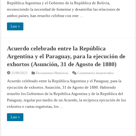
República Argentina y el Gobierno de la República de Bolivia,
Protocolo
aclaratorio
reconociendo la necesidad de fomentar y desarrollar las relaciones de
y
adicional
ambos países, han resuelto celebrar con este …
de
la
misma
Leer »
(Buenos
Aires,
10
de
Septiembre
Acuerdo celebrado entre la República
de
1880)
Argentina y el Paraguay, para la ejecución de
exhortos (Asunción, 31 de Agosto de 1880)
en
25/09/2023
Documentos Históricos
Comentarios desactivados
Acuerdo
celebrado
Acuerdo celebrado entre la República Argentina y el Paraguay, para la
entre
ejecución de exhortos. Asunción, 31 de Agosto de 1880. Habiendo
la
República
resuelto los Gobiernos de la República Argentina y de la República del
Argentina
y
Paraguay, regular por medio de un Acuerdo, la recíproca ejecución de los
el
Paraguay,
exhortos o cartas rogatorias, los …
para
la
ejecución
Leer »
de
exhortos
(Asunción,
31
de