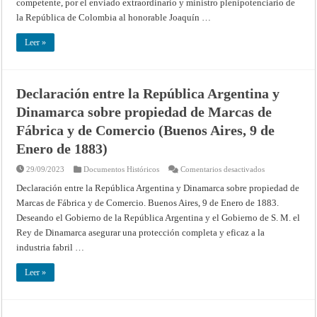
competente, por el enviado extraordinario y ministro plenipotenciario de
de
Mayo
la República de Colombia al honorable Joaquín …
de
1823)
Leer »
Declaración entre la República Argentina y
Dinamarca sobre propiedad de Marcas de
Fábrica y de Comercio (Buenos Aires, 9 de
Enero de 1883)
en
29/09/2023
Documentos Históricos
Comentarios desactivados
Declaración
entre
Declaración entre la República Argentina y Dinamarca sobre propiedad de
la
Marcas de Fábrica y de Comercio. Buenos Aires, 9 de Enero de 1883.
República
Argentina
Deseando el Gobierno de la República Argentina y el Gobierno de S. M. el
y
Dinamarca
Rey de Dinamarca asegurar una protección completa y eficaz a la
sobre
propiedad
industria fabril …
de
Marcas
de
Leer »
Fábrica
y
de
Comercio
(Buenos