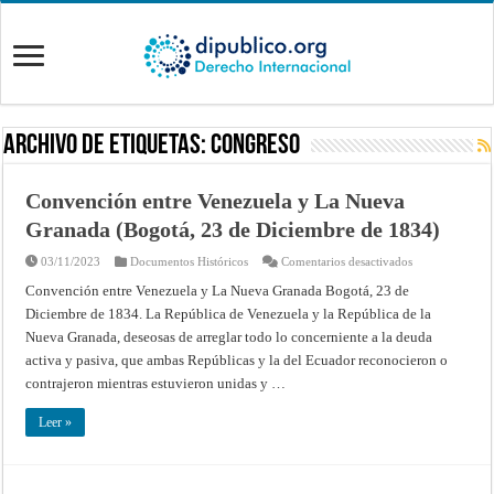
Archivo de Etiquetas:
Congreso
Convención entre Venezuela y La Nueva
Granada (Bogotá, 23 de Diciembre de 1834)
en
03/11/2023
Documentos Históricos
Comentarios desactivados
Convención
entre
Convención entre Venezuela y La Nueva Granada Bogotá, 23 de
Venezuela
Diciembre de 1834. La República de Venezuela y la República de la
y
La
Nueva Granada, deseosas de arreglar todo lo concerniente a la deuda
Nueva
Granada
activa y pasiva, que ambas Repúblicas y la del Ecuador reconocieron o
(Bogotá,
23
contrajeron mientras estuvieron unidas y …
de
Diciembre
de
Leer »
1834)