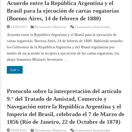
Acuerdo entre la República Argentina y el
Agosto
de
Brasil para la ejecución de cartas rogatorias
1880)
(Buenos Aires, 14 de febrero de 1880)
en
24/09/2023
Documentos Históricos
Comentarios desactivados
Acuerdo
entre
Acuerdo entre la República Argentina y el Brasil para la ejecución de
la
cartas rogatorias. Buenos Aires, 14 de febrero de 1880. Habiendo resuelto
República
Argentina
los Gobiernos de la República Argentina y del Brasil regularizar por
y
el
medio de un acuerdo la recíproca ejecución de las cartas rogatorias, los
Brasil
para
abajo firmantes Ministro Secretario …
la
ejecución
de
Leer »
cartas
rogatorias
(Buenos
Aires,
14
Protocolo sobre la interpretación del artículo
de
febrero
9.° del Tratado de Amistad, Comercio y
de
1880)
Navegación entre la República Argentina y el
Imperio del Brasil, celebrado el 7 de Marzo de
1856 (Río de Janeiro, 22 de Octubre de 1878)
en
18/09/2023
Documentos Históricos
Comentarios desactivados