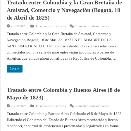
Tratado entre Colombia y la Gran Bretaña de
1829)
Amistad, Comercio y Navegación (Bogotá, 18
de Abril de 1825)
en
26/10/2023
Documentos Históricos
Comentarios desactivados
Tratado
entre
Tratado entre Colombia y la Gran Bretaña de Amistad, Comercio y
Colombia
Navegación Bogotá, 18 de Abril de 1825 EN EL NOMBRE DE LA
y
la
SANTÍSIMA TRINIDAD. Habiéndose establecido extensas relaciones
Gran
Bretaña
comerciales por una serie de años entre varias provincias o países de
de
Amistad,
América, que unidos ahora constituyen la República de Colombia, …
Comercio
y
Navegación
Leer »
(Bogotá,
18
de
Abril
de
Tratado entre Colombia y Buenos Aires (8 de
1825)
Mayo de 1823)
en
20/10/2023
Documentos Históricos
Comentarios desactivados
Tratado
entre
Tratado entre Colombia y Buenos Aires Celebrado el 8 de Mayo de 1823.
Colombia
Habiendo el Gobierno del Estado de Buenos Aires reconocido y hecho
y
Buenos
reconocer, en virtud de credenciales presentadas y legalizadas en forma
Aires
(8