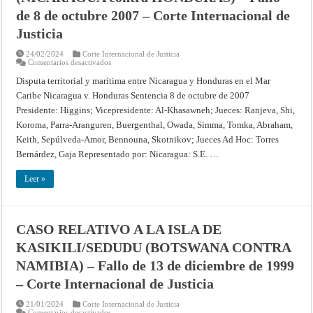
de
Justicia
de 8 de octubre 2007 – Corte Internacional de
Justicia
24/02/2024
Corte Internacional de Justicia
en
Comentarios desactivados
CONTROVERSIA
TERRITORIAL
Disputa territorial y marítima entre Nicaragua y Honduras en el Mar
Y
Caribe Nicaragua v. Honduras Sentencia 8 de octubre de 2007
MARÍTIMA
ENTRE
Presidente: Higgins; Vicepresidente: Al-Khasawneh; Jueces: Ranjeva, Shi,
NICARAGUA
Y
Koroma, Parra-Aranguren, Buergenthal, Owada, Simma, Tomka, Abraham,
HONDURAS
EN
Keith, Sepúlveda-Amor, Bennouna, Skotnikov; Jueces Ad Hoc: Torres
EL
Bernárdez, Gaja Representado por: Nicaragua: S.E. …
MAR
DEL
CARIBE
Leer »
(NICARAGUA
contra
HONDURAS)
–
Fallo
de
CASO RELATIVO A LA ISLA DE
8
de
KASIKILI/SEDUDU (BOTSWANA CONTRA
octubre
2007
NAMIBIA) – Fallo de 13 de diciembre de 1999
–
Corte
Internacional
– Corte Internacional de Justicia
de
Justicia
21/01/2024
Corte Internacional de Justicia
en
Comentarios desactivados