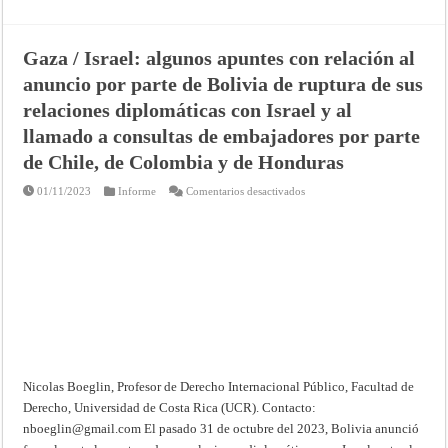
Gaza / Israel: algunos apuntes con relación al
anuncio por parte de Bolivia de ruptura de sus
relaciones diplomáticas con Israel y al
llamado a consultas de embajadores por parte
de Chile, de Colombia y de Honduras
en
01/11/2023
Informe
Comentarios desactivados
Gaza
/
Israel:
algunos
apuntes
con
relación
al
anuncio
por
parte
de
Bolivia
de
ruptura
de
Nicolas Boeglin, Profesor de Derecho Internacional Público, Facultad de
sus
relaciones
Derecho, Universidad de Costa Rica (UCR). Contacto:
diplomáticas
nboeglin@gmail.com
El pasado 31 de octubre del 2023, Bolivia anunció
con
Israel