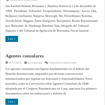
CASO
RELATIVO
Isla Kasikili/Sedudu Botsuana v. Namibia Sentencia 13 de diciembre de
A
1999 Presidente: Schwebel; Vicepresidente: Weeramantry; Jueces: Oda,
LA
ISLA
Bedjaoui, Guillaume, Ranjeva, Herczegh, Shi, Fleischhauer, Koroma,
DE
KASIKILI/SEDUDU
Vereshchetin, Higgins, Parra-Aranguren, Kooijmans, Rezek Representado
(BOTSWANA
CONTRA
por: Botsuana: Sr. Abednego Batshani Tafa, Abogado del Tribunal
NAMIBIA)
Superior y del Tribunal de Apelación de Botswana, Fiscal General …
–
Fallo
de
Leer »
13
de
diciembre
de
1999
–
Agentes consulares
Corte
Internacional
de
en
15/11/2023
Enciclopedia
Comentarios desactivados
Justicia
Agentes
consulares
Los agentes consulares son figuras fundamentales en el ámbito del
Derecho Internacional, amparados por diversas convenciones
internacionales que regulan sus funciones y responsabilidades. Estos
acuerdos, como la Convención sobre Agentes Consulares de 1848
adoptada por el Congreso Panamericano en Lima, marcaron los primeros
lineamientos sobre las atribuciones y deberes de …
Leer »