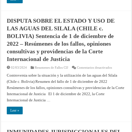
de
24
de
septiembre
de
2015
DISPUTA SOBRE EL ESTADO Y USO DE
–
Corte
LAS AGUAS DEL SILALA (CHILE c.
Internacional
de
BOLIVIA) Sentencia de 1 de diciembre de
Justicia
2022 – Resúmenes de los fallos, opiniones
consultivas y providencias de la Corte
Internacional de Justicia
en
02/03/2024
Resumenes de Fallos CIJ
Comentarios desactivados
DISPUTA
SOBRE
Controversia sobre la situación y la utilización de las aguas del Silala
EL
(Chile c. Bolivia) Resumen del fallo de 1 de diciembre de 2022
ESTADO
Y
Resúmenes de los fallos, opiniones consultivas y providencias de la Corte
USO
DE
Internacional de Justicia El 1 de diciembre de 2022, la Corte
LAS
AGUAS
Internacional de Justicia …
DEL
SILALA
(CHILE
Leer »
c.
BOLIVIA)
Sentencia
de
1
INMUNIDADES JURISDICCIONALES DEL
de