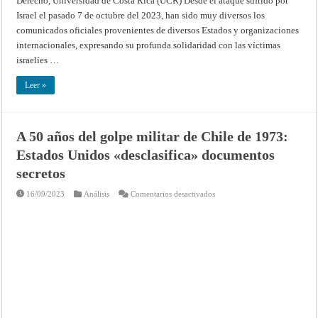
Derecho, Universidad de Costa Rica (UCR) Desde el ataque sufrido por
Israel el pasado 7 de octubre del 2023, han sido muy diversos los
comunicados oficiales provenientes de diversos Estados y organizaciones
internacionales, expresando su profunda solidaridad con las víctimas
israelíes …
Leer »
A 50 años del golpe militar de Chile de 1973:
Estados Unidos «desclasifica» documentos
secretos
en
16/09/2023
Análisis
Comentarios desactivados
A
50
años
del
golpe
militar
de
Chile
de
1973:
Estados
Unidos
«desclasifica»
documentos