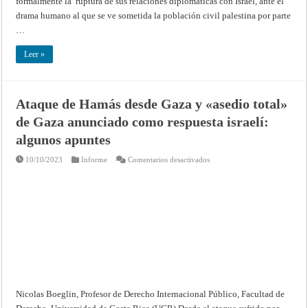
formalmente la ruptura de sus relaciones diplomáticas con Israel, ante el
y
al
drama humano al que se ve sometida la población civil palestina por parte
llamado
a
…
consultas
de
embajadores
Leer »
por
parte
de
Chile,
de
Ataque de Hamás desde Gaza y «asedio total»
Colombia
y
de Gaza anunciado como respuesta israelí:
de
Honduras
algunos apuntes
en
10/10/2023
Informe
Comentarios desactivados
Ataque
de
Hamás
desde
Gaza
y
«asedio
total»
de
Gaza
anunciado
como
respuesta
israelí:
algunos
apuntes
Nicolas Boeglin, Profesor de Derecho Internacional Público, Facultad de