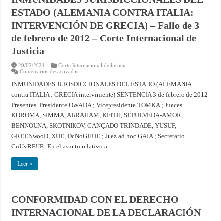
diciembre
ESTADO (ALEMANIA CONTRA ITALIA:
de
2022
–
INTERVENCIÓN DE GRECIA) – Fallo de 3
Resúmenes
de
de febrero de 2012 – Corte Internacional de
los
fallos,
Justicia
opiniones
consultivas
y
29/02/2024
Corte Internacional de Justicia
providencias
en
Comentarios desactivados
de
INMUNIDADES
la
JURISDICCIONALES
INMUNIDADES JURISDICCIONALES DEL ESTADO (ALEMANIA
Corte
DEL
Internacional
contra ITALIA : GRECIA interviniente) SENTENCIA 3 de febrero de 2012
ESTADO
de
(ALEMANIA
Presentes: Presidente OWADA ; Vicepresidente TOMKA ; Jueces
Justicia
CONTRA
ITALIA:
KOROMA, SIMMA, ABRAHAM, KEITH, SEPULVEDA-AMOR,
INTERVENCIÓN
DE
BENNOUNA, SKOTNIKOV, CANÇADO TRINDADE, YUSUF,
GRECIA)
GREENwooD, XUE, DoNoGHUE ; Juez ad hoc GAJA ; Secretario
–
Fallo
CoUvREUR. En el asunto relativo a …
de
3
de
Leer »
febrero
de
2012
–
Corte
Internacional
CONFORMIDAD CON EL DERECHO
de
Justicia
INTERNACIONAL DE LA DECLARACIÓN