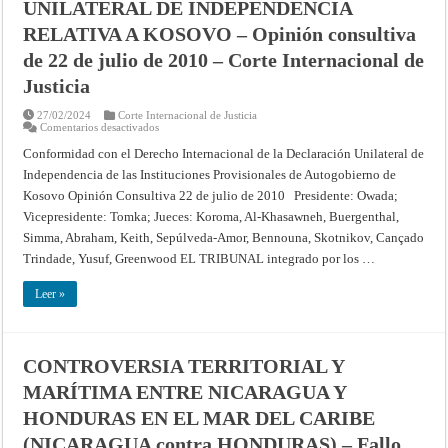
UNILATERAL DE INDEPENDENCIA
RELATIVA A KOSOVO – Opinión consultiva
de 22 de julio de 2010 – Corte Internacional de
Justicia
27/02/2024
Corte Internacional de Justicia
en
Comentarios desactivados
CONFORMIDAD
CON
Conformidad con el Derecho Internacional de la Declaración Unilateral de
EL
Independencia de las Instituciones Provisionales de Autogobierno de
DERECHO
INTERNACIONAL
Kosovo Opinión Consultiva 22 de julio de 2010 Presidente: Owada;
DE
LA
Vicepresidente: Tomka; Jueces: Koroma, Al-Khasawneh, Buergenthal,
DECLARACIÓN
UNILATERAL
Simma, Abraham, Keith, Sepúlveda-Amor, Bennouna, Skotnikov, Cançado
DE
Trindade, Yusuf, Greenwood EL TRIBUNAL integrado por los …
INDEPENDENCIA
RELATIVA
A
Leer »
KOSOVO
–
Opinión
consultiva
de
22
CONTROVERSIA TERRITORIAL Y
de
julio
MARÍTIMA ENTRE NICARAGUA Y
de
2010
HONDURAS EN EL MAR DEL CARIBE
–
Corte
Internacional
(NICARAGUA contra HONDURAS) – Fallo