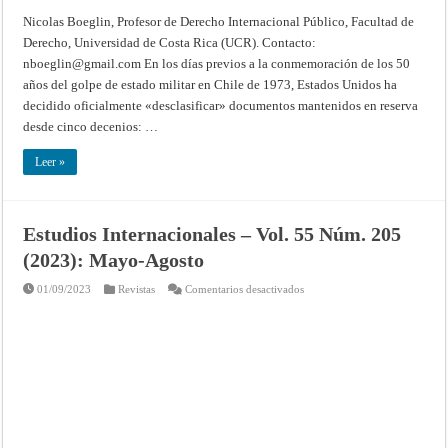
secretos
Nicolas Boeglin, Profesor de Derecho Internacional Público, Facultad de
Derecho, Universidad de Costa Rica (UCR). Contacto:
nboeglin@gmail.com
En los días previos a la conmemoración de los 50
años del golpe de estado militar en Chile de 1973, Estados Unidos ha
decidido oficialmente «desclasificar» documentos mantenidos en reserva
desde cinco decenios: …
Leer »
Estudios Internacionales – Vol. 55 Núm. 205
(2023): Mayo-Agosto
en
01/09/2023
Revistas
Comentarios desactivados
Estudios
Internacionales
–
Vol.
55
Núm.
205
(2023):
Mayo-
Agosto