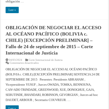
obligación …
Sentencia
de
1
Leer »
de
octubre
de
2018
–
Corte
OBLIGACIÓN DE NEGOCIAR EL ACCESO
Internacional
de
AL OCÉANO PACÍFICO (BOLIVIA c.
Justicia
CHILE) [EXCEPCIÓN PRELIMINAR] –
Fallo de 24 de septiembre de 2015 – Corte
Internacional de Justicia
04/03/2024
Corte Internacional de Justicia
en
Comentarios desactivados
OBLIGACIÓN
DE
OBLIGACIÓN DE NEGOCIAR EL ACCESO AL OCÉANO PACÍFICO
NEGOCIAR
(BOLIVIA c. CHILE) [EXCEPCIÓN PRELIMINAR] SENTENCIA 24 DE
EL
ACCESO
SEPTIEMBRE DE 2015 Presentes: Presidente ABRAHAM ;
AL
OCÉANO
Vicepresidente YUSUF ; Jueces OWADA, TOMKA, BENNOUNA,
PACÍFICO
(BOLIVIA
CAN^ADO TRINDADE, GREENWOOD, XUE, DONOGHUE, GAJA,
c.
SEBUTINDE, BHANDARI, ROBINSON, GEVORGIAN ; Jueces ad hoc
CHILE)
[EXCEPCIÓN
DAUDET, ARBOUR ; Secretario COUVREUR. …
PRELIMINAR]
–
Fallo
Leer »