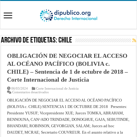
Archivo de Etiquetas:
chile
OBLIGACIÓN DE NEGOCIAR EL ACCESO
AL OCÉANO PACÍFICO (BOLIVIA c.
CHILE) – Sentencia de 1 de octubre de 2018 –
Corte Internacional de Justicia
06/03/2024
Corte Internacional de Justicia
en
Comentarios desactivados
OBLIGACIÓN
DE
OBLIGACIÓN DE NEGOCIAR EL ACCESO AL OCÉANO PACÍFICO
NEGOCIAR
(BOLIVIA c. CHILE) SENTENCIA 1 DE OCTUBRE DE 2018 Presentes:
EL
ACCESO
Presidente YUSUF; Vicepresidente XUE; Jueces TOMKA, ABRAHAM,
AL
OCÉANO
BENNOUNA, CAN^ADO TRINDADE, DONOGHUE, GAJA, SEBUTINDE,
PACÍFICO
(BOLIVIA
BHANDARI, ROBINSON, GEVORGIAN, SALAM; Jueces ad hoc
c.
DAUDET, MCRAE; Secretario COUVREUR. En el asunto relativo a la
CHILE)
–