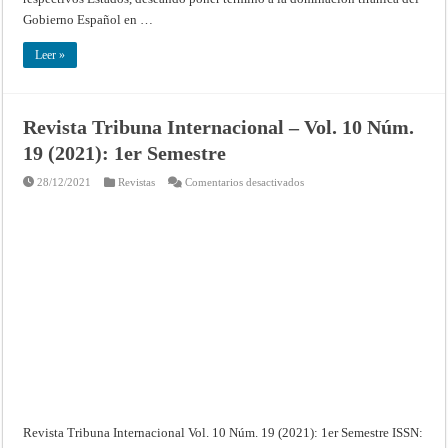
y
el
Gobierno Español en …
de
las
Provincias
Leer »
Unidas
del
Rio
de
la
Revista Tribuna Internacional – Vol. 10 Núm.
Plata,
para
19 (2021): 1er Semestre
libertar
al
Perú.
en
28/12/2021
Revistas
Comentarios desactivados
Buenos
Revista
Aires,
Tribuna
5
Internacional
de
–
febrero
Vol.
de
10
1819
Núm.
19
(2021):
1er
Semestre
Revista Tribuna Internacional Vol. 10 Núm. 19 (2021): 1er Semestre ISSN: