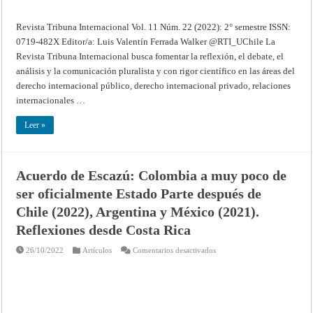
Revista Tribuna Internacional Vol. 11 Núm. 22 (2022): 2° semestre ISSN:
0719-482X Editor/a: Luis Valentín Ferrada Walker @RTI_UChile La
Revista Tribuna Internacional busca fomentar la reflexión, el debate, el
análisis y la comunicación pluralista y con rigor científico en las áreas del
derecho internacional público, derecho internacional privado, relaciones
internacionales …
Leer »
Acuerdo de Escazú: Colombia a muy poco de
ser oficialmente Estado Parte después de
Chile (2022), Argentina y México (2021).
Reflexiones desde Costa Rica
en
26/10/2022
Artículos
Comentarios desactivados
Acuerdo
de
Escazú:
Colombia
a
muy
poco