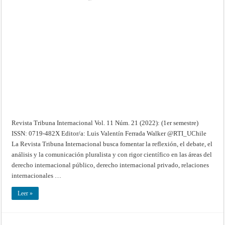
Revista
Tribuna
Internacional
–
Vol.
11
Núm.
21
(2022):
(1er
semestre)
Revista Tribuna Internacional Vol. 11 Núm. 21 (2022): (1er semestre)
ISSN: 0719-482X Editor/a: Luis Valentín Ferrada Walker @RTI_UChile
La Revista Tribuna Internacional busca fomentar la reflexión, el debate, el
análisis y la comunicación pluralista y con rigor científico en las áreas del
derecho internacional público, derecho internacional privado, relaciones
internacionales …
Leer »