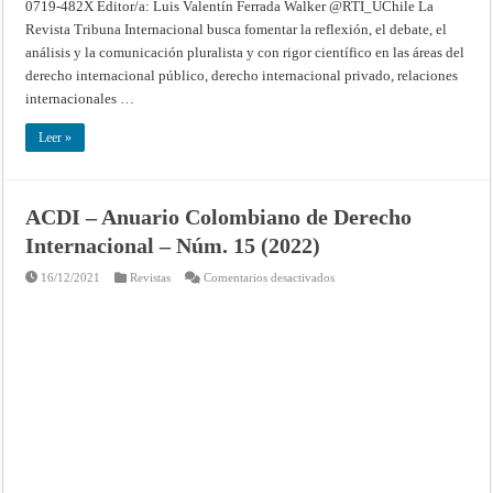
0719-482X Editor/a: Luis Valentín Ferrada Walker @RTI_UChile La
Revista Tribuna Internacional busca fomentar la reflexión, el debate, el
análisis y la comunicación pluralista y con rigor científico en las áreas del
derecho internacional público, derecho internacional privado, relaciones
internacionales …
Leer »
ACDI – Anuario Colombiano de Derecho
Internacional – Núm. 15 (2022)
en
16/12/2021
Revistas
Comentarios desactivados
ACDI
–
Anuario
Colombiano
de
Derecho
Internacional
–
Núm.
15
(2022)