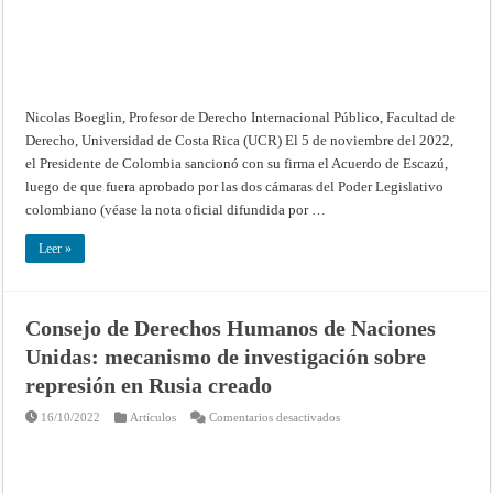
de
ser
oficialmente
Estado
Parte
después
de
Chile
(2022),
Nicolas Boeglin, Profesor de Derecho Internacional Público, Facultad de
Argentina
y
Derecho, Universidad de Costa Rica (UCR) El 5 de noviembre del 2022,
México
el Presidente de Colombia sancionó con su firma el Acuerdo de Escazú,
(2021).
Reflexiones
luego de que fuera aprobado por las dos cámaras del Poder Legislativo
desde
Costa
colombiano (véase la nota oficial difundida por …
Rica
Leer »
Consejo de Derechos Humanos de Naciones
Unidas: mecanismo de investigación sobre
represión en Rusia creado
en
16/10/2022
Artículos
Comentarios desactivados
Consejo
de
Derechos
Humanos
de