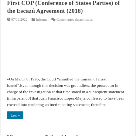
First COP (Conference of States Parties) of
the Escazú Agreement (2018)
en
07/05/2022
Informe
Comentarios desactivados
First
COP
(Conference
of
States
Parties)
of
the
Escazú
Agreement
(2018)
«On March 8, 1995, the Court “annulled the warrant of arrest
issued”.Even though this decision was groundless, the prosecutor in
charge of the investigation at that time stated in a subsequent statement
(infra para. 63) that Juan Francisco López-Mejía confessed to have been
coerced into rendering an incriminating statement; therefore, …
Leer »