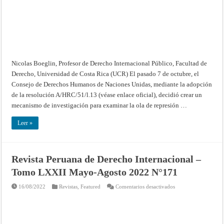
Naciones
Unidas:
mecanismo
de
investigación
sobre
represión
en
Rusia
creado
Nicolas Boeglin, Profesor de Derecho Internacional Público, Facultad de
Derecho, Universidad de Costa Rica (UCR) El pasado 7 de octubre, el
Consejo de Derechos Humanos de Naciones Unidas, mediante la adopción
de la resolución A/HRC/51/l.13 (véase enlace oficial), decidió crear un
mecanismo de investigación para examinar la ola de represión …
Leer »
Revista Peruana de Derecho Internacional –
Tomo LXXII Mayo-Agosto 2022 N°171
en
16/08/2022
Revistas
,
Featured
Comentarios desactivados
Revista
Peruana
de
Derecho
Internacional
–