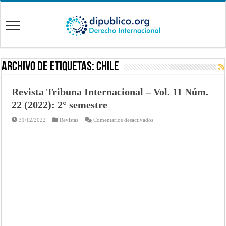
Archivo de Etiquetas:
chile
Revista Tribuna Internacional – Vol. 11 Núm.
22 (2022): 2° semestre
en
31/12/2022
Revistas
Comentarios desactivados
Revista
Tribuna
Internacional
–
Vol.
11
Núm.
22
(2022):
2°
semestre