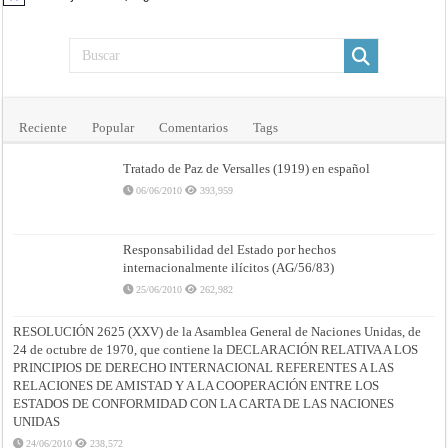
Aviso
Reciente
Popular
Comentarios
Tags
Tratado de Paz de Versalles (1919) en español
06/06/2010
393,959
Responsabilidad del Estado por hechos
internacionalmente ilícitos (AG/56/83)
25/06/2010
262,982
RESOLUCIÓN 2625 (XXV) de la Asamblea General de Naciones Unidas, de
24 de octubre de 1970, que contiene la DECLARACIÓN RELATIVA A LOS
PRINCIPIOS DE DERECHO INTERNACIONAL REFERENTES A LAS
RELACIONES DE AMISTAD Y A LA COOPERACIÓN ENTRE LOS
ESTADOS DE CONFORMIDAD CON LA CARTA DE LAS NACIONES
UNIDAS
24/06/2010
238,572