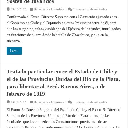
Sostén de Inválidos
en
03/03/2022
Documentos Históricos
Comentarios desactivados
Aprobando
el
Conformado el Exmo. Director Supremo con el Convenio ajustado entre
Convenio
el Gobierno de Chile y el Diputado de es­tas Provincias cerca de él, para
con
Chile
que los sargentos, cabos y soldados del Ejército de los Andes, inutilizados
sobre
Sostén
en fun­ciones de guerra desde la batalla de Chacabuco, y que en lo
de
Inválidos
sucesivo …
Leer »
Tratado particular entre el Estado de Chile y
el de las Provincias Unidas del Rio de la Plata,
para libertar al Perú. Buenos Aires, 5 de
febrero de 1819
en
13/02/2022
Documentos Históricos
Comentarios desactivados
Tratado
particular
El Exmo. Sr. Director Supremo del Estado de Chile y el Exmo. Sr. Director
entre
Supremo de las Provincias Unidas del Rio de la Plata, en uso de las
el
Estado
facultades que les conceden las Constituciones provisorias de sus
de
Chile
respectivos Estados, deseando poner término á la dominación tirá­nica del