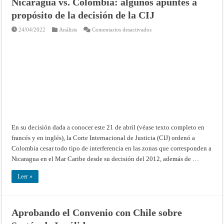
Nicaragua vs. Colombia: algunos apuntes a
propósito de la decisión de la CIJ
en
24/04/2022
Análisis
Comentarios desactivados
Nicaragua
vs.
Colombia:
algunos
apuntes
a
propósito
de
la
decisión
de
la
CIJ
En su decisión dada a conocer este 21 de abril (véase texto completo en
francés y en inglés), la Corte Internacional de Justicia (CIJ) ordenó a
Colombia cesar todo tipo de interferencia en las zonas que corresponden a
Nicaragua en el Mar Caribe desde su decisión del 2012, además de …
Leer »
Aprobando el Convenio con Chile sobre