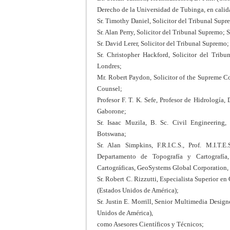
Derecho de la Universidad de Tubinga, en cali
Sr. Timothy Daniel, Solicitor del Tribunal Supre
Sr. Alan Perry, Solicitor del Tribunal Supremo; S
Sr. David Lerer, Solicitor del Tribunal Supremo; 
Sr. Christopher Hackford, Solicitor del Tribu
Londres;
Mr. Robert Paydon, Solicitor of the Supreme Cou
Counsel;
Profesor F. T. K. Sefe, Profesor de Hidrología
Gaborone;
Sr. Isaac Muzila, B. Sc. Civil Engineering, 
Botswana;
Sr. Alan Simpkins, F.R.I.C.S., Prof. M.I.T.E
Departamento de Topografía y Cartografía
Cartográficas, GeoSystems Global Corporation,
Sr. Robert C. Rizzutti, Especialista Superior 
(Estados Unidos de América);
Sr. Justin E. Morrill, Senior Multimedia Desi
Unidos de América),
como Asesores Científicos y Técnicos;