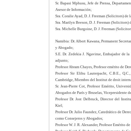
Sr. Bapasi Mphusu, Jefe de Prensa, Departame
Asesor de Información;
Sra. Coralie Ayad, D. J. Freeman (Solicitors) de 
Sra. Marilyn Beeson, D. J. Freeman (Solicitors)
Sra. Michelle Burgoine, D. J. Freeman (Solicitor
Namibia: Dr. Albert Kawana, Permanent Secretar
y Abogado;
S.E. Dr. Zedekia J. Ngavirue, Embajador de la
adjunto;
Profesor Abram Chayes, Profesor emérito de Der
Profesor Sir Elihu Lauterpacht, C.B.E., Q.C.
Cambridge, Miembro del Institut de droit intern
Sr. Jean-Pierre Cot, Profesor Emérito, Univer
Abogados de París y Bruselas, Vicepresidente d
Profesor Dr. Jost Delbruck, Director del Inst
Kiel;
Profesor Dr. Julio Faundez, Catedrático de Der
como Consejeros y Abogados;
Profesor W. J. R. Alexander, Profesor Emérito de