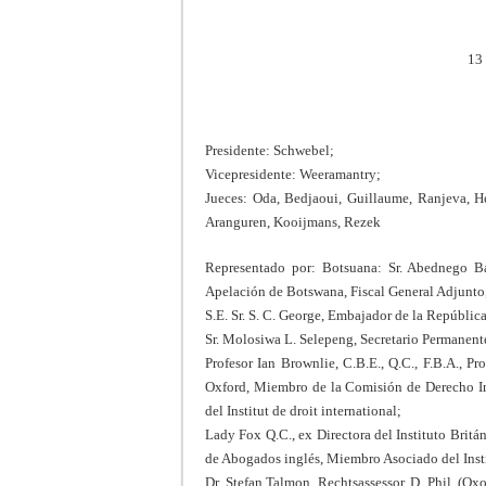
13
Presidente: Schwebel;
Vicepresidente: Weeramantry;
Jueces: Oda, Bedjaoui, Guillaume, Ranjeva, He
Aranguren, Kooijmans, Rezek
Representado por: Botsuana: Sr. Abednego Ba
Apelación de Botswana, Fiscal General Adjunto
S.E. Sr. S. C. George, Embajador de la Repúbli
Sr. Molosiwa L. Selepeng, Secretario Permanente
Profesor Ian Brownlie, C.B.E., Q.C., F.B.A., P
Oxford, Miembro de la Comisión de Derecho I
del Institut de droit international;
Lady Fox Q.C., ex Directora del Instituto Bri
de Abogados inglés, Miembro Asociado del Instit
Dr. Stefan Talmon, Rechtsassessor, D. Phil. (Ox