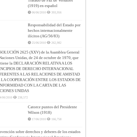
Tratado de Paz de Versalles
(1919) en español
06/06/2010
393,956
Responsabilidad del Estado por
hechos internacionalmente
ilícitos (AG/56/83)
25/06/2010
262,982
SOLUCIÓN 2625 (XXV) de la Asamblea General
Naciones Unidas, de 24 de octubre de 1970, que
ntiene la DECLARACIÓN RELATIVA A LOS
INCIPIOS DE DERECHO INTERNACIONAL
FERENTES A LAS RELACIONES DE AMISTAD
A LA COOPERACIÓN ENTRE LOS ESTADOS DE
NFORMIDAD CON LA CARTA DE LAS
CIONES UNIDAS
4/06/2010
238,572
Catorce puntos del Presidente
Wilson (1918)
17/06/2010
166,758
vención sobre derechos y deberes de los estados