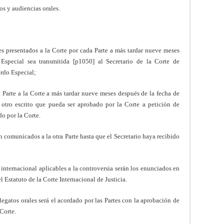
os y audiencias orales.
les presentados a la Corte por cada Parte a más tardar nueve meses
Especial sea transmitida [p1050] al Secretario de la Corte de
erdo Especial;
Parte a la Corte a más tardar nueve meses después de la fecha de
 otro escrito que pueda ser aprobado por la Corte a petición de
do por la Corte.
án comunicados a la otra Parte hasta que el Secretario haya recibido
 internacional aplicables a la controversia serán los enunciados en
el Estatuto de la Corte Internacional de Justicia.
egatos orales será el acordado por las Partes con la aprobación de
 Corte.