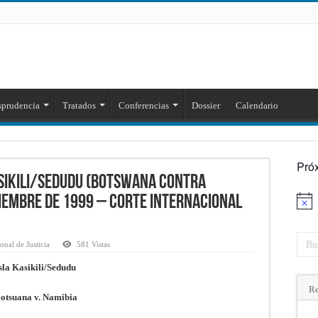
sprudencia
Tratados
Conferencias
Dossier
Calendario
Pró
KASIKILI/SEDUDU (BOTSWANA CONTRA
ciembre de 1999 – Corte Internacional
Aviso
onal de Justicia
581 Vistas
sla Kasikili/Sedudu
Re
otsuana v. Namibia