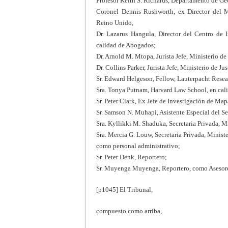
Profesor Keith S. Richards, Departamento de Ge
Coronel Dennis Rushworth, ex Director del M
Reino Unido,
Dr. Lazarus Hangula, Director del Centro de 
calidad de Abogados;
Dr. Arnold M. Mtopa, Jurista Jefe, Ministerio de
Dr. Collins Parker, Jurista Jefe, Ministerio de Ju
Sr. Edward Helgeson, Fellow, Lauterpacht Resea
Sra. Tonya Putnam, Harvard Law School, en cali
Sr. Peter Clark, Ex Jefe de Investigación de Ma
Sr. Samson N. Muhapi, Asistente Especial del Se
Sra. Kyllikki M. Shaduka, Secretaria Privada, M
Sra. Mercia G. Louw, Secretaria Privada, Ministe
como personal administrativo;
Sr. Peter Denk, Reportero;
Sr. Muyenga Muyenga, Reportero, como Asesore
[p1045] El Tribunal,
compuesto como arriba,