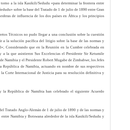
torno a la isla Kasikili/Sedudu «para determinar la frontera entre
Sedudu» sobre la base del Tratado de 1 de julio de 1890 entre Gran
esferas de influencia de los dos países en África y los principios
tos Técnicos no pudo llegar a una conclusión sobre la cuestión
 a la solución pacífica del litigio sobre la base de las normas y
nal»; Considerando que en la Reunión en la Cumbre celebrada en
 a la que asistieron Sus Excelencias el Presidente Sir Ketumile
de Namibia y el Presidente Robert Mugabe de Zimbabwe, los Jefes
a República de Namibia, actuando en nombre de sus respectivos
la Corte Internacional de Justicia para su resolución definitiva y
y la República de Namibia han celebrado el siguiente Acuerdo
e del Tratado Anglo-Alemán de 1 de julio de 1890 y de las normas y
ra entre Namibia y Botswana alrededor de la isla Kasikili/Sedudu y