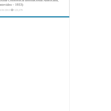
ptima Conferencia Internacional Americana,
tevideo – 1933)
1/01/2013
123,579