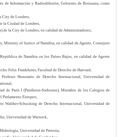
nto de Información y Radiodifusión, Gobierno de Botsuana, como
la City de Londres;
 de la Ciudad de Londres;
s) de la City de Londres, en calidad de Administradores;
y, Ministry of Justice of Namibia, en calidad de Agente, Consejero
 República de Namibia en los Países Bajos, en calidad de Agente
echo Felix Frankfurter, Facultad de Derecho de Harvard;
, Profesor Honorario de Derecho Internacional, Universidad de
ational;
sidad de París I (Pantheon-Sorbonne), Miembro de los Colegios de
el Parlamento Europeo;
ituto Walther-Schucking de Derecho Internacional, Universidad de
echo, Universidad de Warwick,
 Hidrología, Universidad de Pretoria;