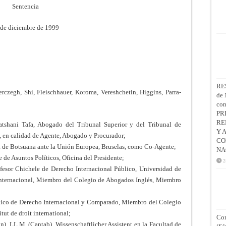
Sentencia
 de diciembre de 1999
RE
rczegh, Shi, Fleischhauer, Koroma, Vereshchetin, Higgins, Parra-
de 
co
PR
RE
tshani Tafa, Abogado del Tribunal Superior y del Tribunal de
Y 
, en calidad de Agente, Abogado y Procurador;
CO
ca de Botsuana ante la Unión Europea, Bruselas, como Co-Agente;
NA
 de Asuntos Políticos, Oficina del Presidente;
2
rofesor Chichele de Derecho Internacional Público, Universidad de
nternacional, Miembro del Colegio de Abogados Inglés, Miembro
tánico de Derecho Internacional y Comparado, Miembro del Colegio
ut de droit international;
Con
on), LL.M. (Cantab), Wissenschaftlicher Assistent en la Facultad de