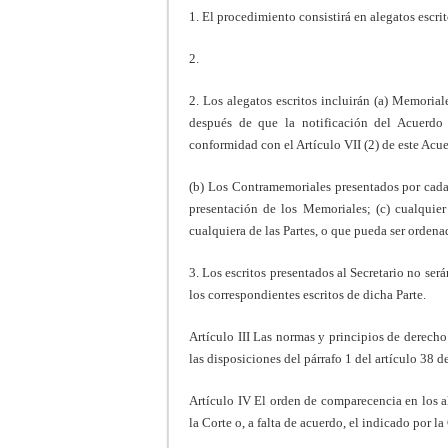
1. El procedimiento consistirá en alegatos escrit
2.
2. Los alegatos escritos incluirán (a) Memoria
después de que la notificación del Acuerdo 
conformidad con el Artículo VII (2) de este Acu
(b) Los Contramemoriales presentados por cada 
presentación de los Memoriales; (c) cualquier
cualquiera de las Partes, o que pueda ser ordena
3. Los escritos presentados al Secretario no ser
los correspondientes escritos de dicha Parte.
Artículo III Las normas y principios de derecho
las disposiciones del párrafo 1 del artículo 38 d
Artículo IV El orden de comparecencia en los al
la Corte o, a falta de acuerdo, el indicado por la