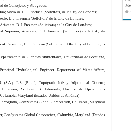
(Sé
dad de Consejeros y Abogados;
Mon
mo; Socio de D. J. Freeman (Solicitors) de la City de Londres;
2
ocio, D. J. Freeman (Solicitors) de la City de Londres;
Asistente, D. J. Freeman (Solicitors) de la City de Londres;
nal Supremo; Asistente, D. J. Freeman (Solicitors) de la City de
rt; Assistant, D. J. Freeman (Solicitors) of the City of London, as
, Departamento de Ciencias Ambientales, Universidad de Botsuana,
Principal Hydrological Engineer, Department of Water Affairs,
.S. (S.A.), L.S. (Bots.); Topógrafo Jefe y Adjunto al Director,
, Botsuana; Sr. Scott B. Edmonds, Director de Operaciones
 Columbia, Maryland (Estados Unidos de América);
en Cartografía, GeoSystems Global Corporation, Columbia, Maryland
gner, GeoSystems Global Corporation, Columbia, Maryland (Estados