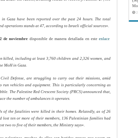
(Sé
Mon
2
ng in Gaza have been reported over the past 24 hours. The total
und operations stands at 47, according to Israeli official sources
«.
2 de noviembre
disponible de manera detallada en este
enlace
n killed, including at least 3,760 children and 2,326 women, and
 the MoH in Gaza.
Civil Defense, are struggling to carry out their missions, amid
 to run vehicles and equipment. This is particularly concerning as
ubble. The Palestine Red Crescent Society (PRCS) announced that,
reduce the number of ambulances it operates.
of the fatalities were killed in their homes. Relatedly, as of 26
ad lost ten or more of their members, 136 Palestinian families had
ost two to five of their members, the Ministry says
«.
os palestinos, muchos de ellos son heridos graves que yacen en