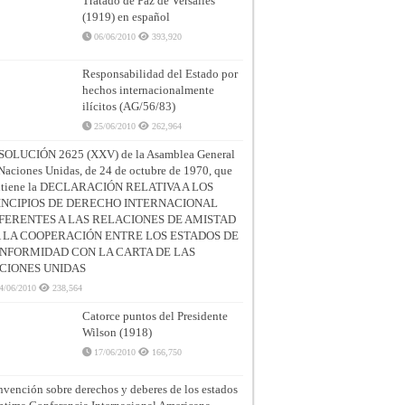
Tratado de Paz de Versalles
(1919) en español
06/06/2010
393,920
Responsabilidad del Estado por
hechos internacionalmente
ilícitos (AG/56/83)
25/06/2010
262,964
SOLUCIÓN 2625 (XXV) de la Asamblea General
Naciones Unidas, de 24 de octubre de 1970, que
ntiene la DECLARACIÓN RELATIVA A LOS
INCIPIOS DE DERECHO INTERNACIONAL
FERENTES A LAS RELACIONES DE AMISTAD
A LA COOPERACIÓN ENTRE LOS ESTADOS DE
NFORMIDAD CON LA CARTA DE LAS
CIONES UNIDAS
4/06/2010
238,564
Catorce puntos del Presidente
Wilson (1918)
17/06/2010
166,750
vención sobre derechos y deberes de los estados