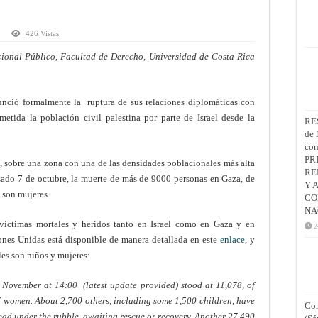
426 Vistas
cional Público, Facultad de Derecho, Universidad de Costa Rica
unció formalmente la ruptura de sus relaciones diplomáticas con
etida la población civil palestina por parte de Israel desde la
RE
de 
co
PR
 sobre una zona con una de las densidades poblacionales más alta
RE
sado 7 de octubre, la muerte de más de 9000 personas en Gaza, de
Y 
 son mujeres.
CO
NA
 víctimas mortales y heridos tanto en Israel como en Gaza y en
2
ones Unidas está disponible de manera detallada en este
enlace
, y
les son niños y mujeres:
10 November at 14:00 (latest update provided) stood at 11,078, of
 women. About 2,700 others, including some 1,500 children, have
Con
ad under the rubble, awaiting rescue or recovery. Another 27,490