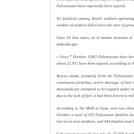
Palestinians have reportedly been injured.
No fatalities among Israeli soldiers operati
number of soldiers killed since the start of gro
Unos 10 días antes, en el mismo recuento al
indicaba que:
«
Since 7 October, 9,061 Palestinians have bee
about 22,911 have been injured, according to
Rescue teams, primarily from the Palestinian 
continuous airstrikes, severe shortage of fuel
thousands are estimated to be trapped under r
due to the lack of fuel, it had been forced to 
According to the MoH in Gaza, over two thirds 
October, a total of 192 Palestinian families h
lost six to nine members, and 444 families had l
Cabe precisar que de los más de 27.000 herid