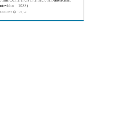
ptima Conferencia Internacional Americana,
tevideo – 1933)
1/01/2013
123,545