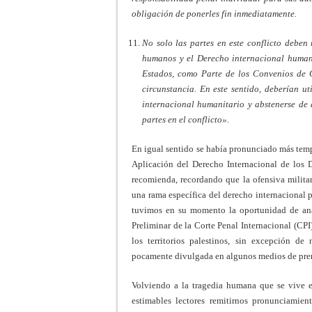
obligación de ponerles fin inmediatamente.
No solo las partes en este conflicto deben
humanos y el Derecho internacional humani
Estados, como Parte de los Convenios de G
circunstancia. En este sentido, deberían ut
internacional humanitario y abstenerse de 
partes en el conflicto».
En igual sentido se había pronunciado más tem
Aplicación del Derecho Internacional de lo
recomienda, recordando que la ofensiva militar 
una rama específica del derecho internacional p
tuvimos en su momento la oportunidad de anal
Preliminar de la Corte Penal Internacional (CPI)
los territorios palestinos, sin excepción d
pocamente divulgada en algunos medios de pren
Volviendo a la tragedia humana que se vive e
estimables lectores remitirnos pronunciamien