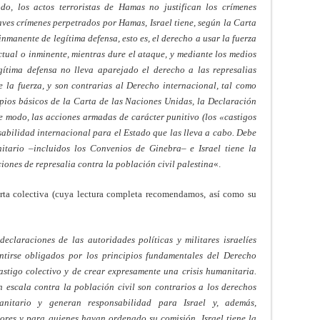
o, los actos terroristas de Hamas no justifican los crímenes
raves crímenes perpetrados por Hamas, Israel tiene, según la Carta
inmanente de legítima defensa, esto es, el derecho a usar la fuerza
tual o inminente, mientras dure el ataque, y mediante los medios
gítima defensa no lleva aparejado el derecho a las represalias
e la fuerza, y son contrarias al Derecho internacional, tal como
cipios básicos de la Carta de las Naciones Unidas, la Declaración
 modo, las acciones armadas de carácter punitivo (los «castigos
sabilidad internacional para el Estado que las lleva a cabo. Debe
itario –incluidos los Convenios de Ginebra– e Israel tiene la
ones de represalia contra la población civil palestina
«.
arta colectiva (cuya lectura completa recomendamos, así como su
eclaraciones de las autoridades políticas y militares israelíes
tirse obligados por los principios fundamentales del Derecho
astigo colectivo y de crear expresamente una crisis humanitaria.
 escala contra la población civil son contrarios a los derechos
nitario y generan responsabilidad para Israel y, además,
ores y para quienes hayan ordenado su comisión. Israel tiene la