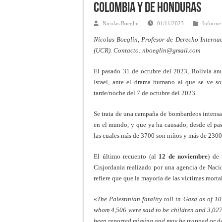
Colombia y de Honduras
Nicolas Boeglin
01/11/2023
Informe
Nicolas Boeglin, Profesor de Derecho Interna
(UCR). Contacto:
nboeglin@gmail.com
El pasado 31 de octubre del 2023, Bolivia an
Israel, ante el drama humano al que se ve som
tarde/noche del 7 de octubre del 2023.
Se trata de una campaña de bombardeos intensa,
en el mundo, y que ya ha causado, desde el pa
las cuales más de 3700 son niños y más de 2300
El último recuento (al
12 de noviembre
) de
Cisjordania realizado por una agencia de Naci
refiere que que la mayoría de las víctimas morta
«
The Palestinian fatality toll in Gaza as of 
whom 4,506 were said to be children and 3,027
been reported missing and may be trapped or de