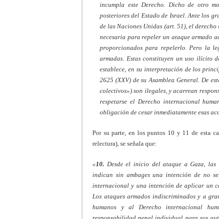
incumpla este Derecho. Dicho de otro mod
posteriores del Estado de Israel. Ante los g
de las Naciones Unidas (art. 51), el derecho 
necesaria para repeler un ataque armado ac
proporcionados para repelerlo. Pero la le
armadas. Estas constituyen un uso ilícito d
establece, en su interpretación de los prin
2625 (XXV) de su Asamblea General. De este
colectivos») son ilegales, y acarrean respon
respetarse el Derecho internacional human
obligación de cesar inmediatamente esas acci
Por su parte, en los puntos 10 y 11 de esta c
relectura), se señala que:
«
10.
Desde el inicio del ataque a Gaza, las d
indican sin ambages una intención de no sen
internacional y una intención de aplicar un c
Los ataques armados indiscriminados y a gran
humanos y al Derecho internacional huma
responsabilidad penal individual para sus aut