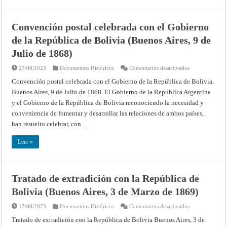
de
las
complicaciones
de
Convención postal celebrada con el Gobierno
frontera
que
de la República de Bolivia (Buenos Aires, 9 de
han
tenido
Julio de 1868)
lugar
entre
fuerzas
en
23/08/2023
Documentos Históricos
Comentarios desactivados
argentinas
Convención
y
postal
Convención postal celebrada con el Gobierno de la República de Bolivia.
bolivianas
celebrada
(Buenos
Buenos Aires, 9 de Julio de 1868. El Gobierno de la República Argentina
con
Aires,
el
y el Gobierno de la República de Bolivia reconociendo la necesidad y
29
Gobierno
de
de
conveniencia de fomentar y desarrollar las relaciones de ambos países,
Agosto
la
de
República
han resuelto celebrar, con …
1872)
de
Bolivia
(Buenos
Leer »
Aires,
9
de
Julio
de
Tratado de extradición con la República de
1868)
Bolivia (Buenos Aires, 3 de Marzo de 1869)
en
17/08/2023
Documentos Históricos
Comentarios desactivados
Tratado
de
Tratado de extradición con la República de Bolivia Buenos Aires, 3 de
extradición