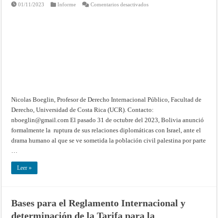
en
01/11/2023
Informe
Comentarios desactivados
Gaza
/
Israel:
algunos
apuntes
con
relación
al
anuncio
por
parte
de
Bolivia
de
ruptura
de
Nicolas Boeglin, Profesor de Derecho Internacional Público, Facultad de
sus
relaciones
Derecho, Universidad de Costa Rica (UCR). Contacto:
diplomáticas
nboeglin@gmail.com
El pasado 31 de octubre del 2023, Bolivia anunció
con
Israel
formalmente la ruptura de sus relaciones diplomáticas con Israel, ante el
y
al
drama humano al que se ve sometida la población civil palestina por parte
llamado
a
…
consultas
de
embajadores
Leer »
por
parte
de
Chile,
de
Bases para el Reglamento Internacional y
Colombia
y
determinación de la Tarifa para la
de