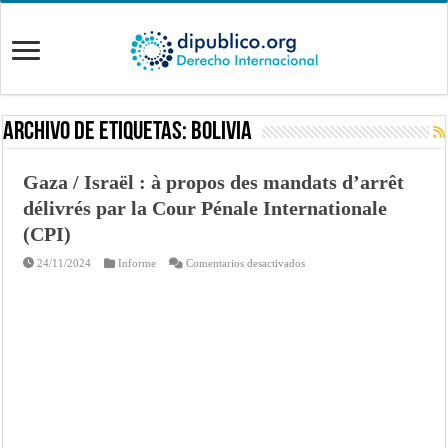
Archivo de Etiquetas:
Bolivia
Gaza / Israël : à propos des mandats d’arrêt
délivrés par la Cour Pénale Internationale
(CPI)
en
24/11/2024
Informe
Comentarios desactivados
Gaza
/
Israël
:
à
propos
des
mandats
d’arrêt
délivrés
par
la
Cour
Pénale
Internationale