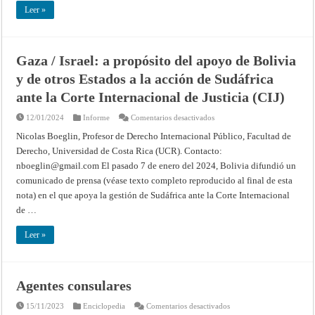
1953
Leer »
–
Corte
Internacional
de
Justicia
Gaza / Israel: a propósito del apoyo de Bolivia
y de otros Estados a la acción de Sudáfrica
ante la Corte Internacional de Justicia (CIJ)
en
12/01/2024
Informe
Comentarios desactivados
Gaza
/
Nicolas Boeglin, Profesor de Derecho Internacional Público, Facultad de
Israel:
Derecho, Universidad de Costa Rica (UCR). Contacto:
a
propósito
nboeglin@gmail.com
El pasado 7 de enero del 2024, Bolivia difundió un
del
apoyo
comunicado de prensa (véase texto completo reproducido al final de esta
de
Bolivia
nota) en el que apoya la gestión de Sudáfrica ante la Corte Internacional
y
de …
de
otros
Estados
Leer »
a
la
acción
de
Sudáfrica
ante
Agentes consulares
la
Corte
Internacional
en
15/11/2023
Enciclopedia
Comentarios desactivados
de
Agentes