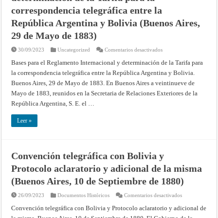
Honduras
correspondencia telegráfica entre la
República Argentina y Bolivia (Buenos Aires,
29 de Mayo de 1883)
en
30/09/2023
Uncategorized
Comentarios desactivados
Bases
para
Bases para el Reglamento Internacional y determinación de la Tarifa para
el
la correspondencia telegráfica entre la República Argentina y Bolivia.
Reglamento
Internacional
Buenos Aires, 29 de Mayo de 1883. En Buenos Aires a veintinueve de
y
determinación
Mayo de 1883, reunidos en la Secretaria de Relaciones Exteriores de la
de
la
República Argentina, S. E. el …
Tarifa
para
la
Leer »
correspondencia
telegráfica
entre
la
República
Convención telegráfica con Bolivia y
Argentina
y
Protocolo aclaratorio y adicional de la misma
Bolivia
(Buenos
Aires,
(Buenos Aires, 10 de Septiembre de 1880)
29
de
en
26/09/2023
Documentos Históricos
Comentarios desactivados
Mayo
Convención
de
telegráfica
1883)
Convención telegráfica con Bolivia y Protocolo aclaratorio y adicional de
con