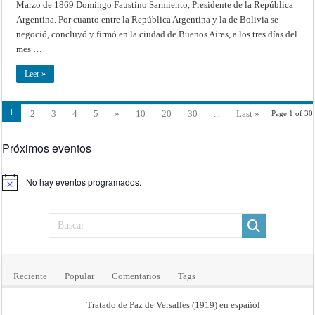
Marzo de 1869 Domingo Faustino Sarmiento, Presidente de la República
con
la
Argentina. Por cuanto entre la República Argentina y la de Bolivia se
República
de
negoció, concluyó y firmó en la ciudad de Buenos Aires, a los tres días del
Bolivia
(Buenos
mes …
Aires,
3
de
Leer »
Marzo
de
1869)
1
2
3
4
5
»
10
20
30
...
Last »
Page 1 of 30
Próximos eventos
No hay eventos programados.
Aviso
Reciente
Popular
Comentarios
Tags
Tratado de Paz de Versalles (1919) en español