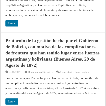
la misma. Buenos Aires, 10 de Septiembre de 1880. El Gobierno de la
Bolivia
y
República Argentina y el Gobierno de la República de Bolivia,
Protocolo
aclaratorio
reconociendo la necesidad de fomentar y desarrollar las relaciones de
y
adicional
ambos países, han resuelto celebrar con este …
de
la
misma
Leer »
(Buenos
Aires,
10
de
Septiembre
Protocolo de la gestión hecha por el Gobierno
de
1880)
de Bolivia, con motivo de las complicaciones
de frontera que han tenido lugar entre fuerzas
argentinas y bolivianas (Buenos Aires, 29 de
Agosto de 1872)
en
04/09/2023
Documentos Históricos
Comentarios desactivados
Protocolo
de
Protocolo de la gestión hecha por el Gobierno de Bolivia, con motivo de
la
las complicaciones de frontera que han tenido lugar entre fuerzas
gestión
hecha
argentinas y bolivianas. Buenos Aires, 29 de Agosto de 1872. A los veinte
por
el
y nueve días del mes de Agosto de 1872, se reunieron el señor Ministro …
Gobierno
de
Bolivia,
Leer »
con
motivo