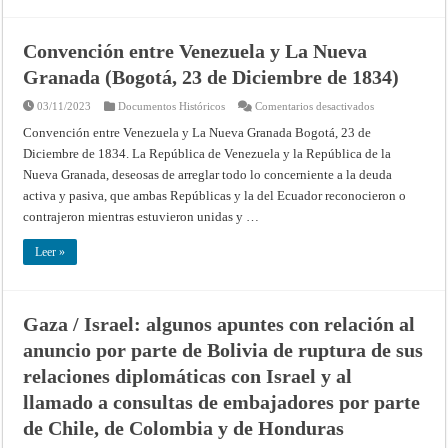
Convención entre Venezuela y La Nueva
Granada (Bogotá, 23 de Diciembre de 1834)
en
03/11/2023
Documentos Históricos
Comentarios desactivados
Convención
entre
Convención entre Venezuela y La Nueva Granada Bogotá, 23 de
Venezuela
Diciembre de 1834. La República de Venezuela y la República de la
y
La
Nueva Granada, deseosas de arreglar todo lo concerniente a la deuda
Nueva
Granada
activa y pasiva, que ambas Repúblicas y la del Ecuador reconocieron o
(Bogotá,
23
contrajeron mientras estuvieron unidas y …
de
Diciembre
de
Leer »
1834)
Gaza / Israel: algunos apuntes con relación al
anuncio por parte de Bolivia de ruptura de sus
relaciones diplomáticas con Israel y al
llamado a consultas de embajadores por parte
de Chile, de Colombia y de Honduras