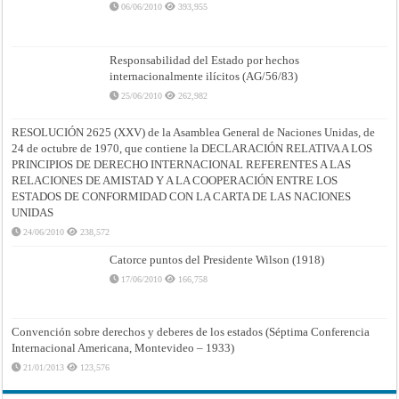
06/06/2010
393,955
Responsabilidad del Estado por hechos
internacionalmente ilícitos (AG/56/83)
25/06/2010
262,982
RESOLUCIÓN 2625 (XXV) de la Asamblea General de Naciones Unidas, de
24 de octubre de 1970, que contiene la DECLARACIÓN RELATIVA A LOS
PRINCIPIOS DE DERECHO INTERNACIONAL REFERENTES A LAS
RELACIONES DE AMISTAD Y A LA COOPERACIÓN ENTRE LOS
ESTADOS DE CONFORMIDAD CON LA CARTA DE LAS NACIONES
UNIDAS
24/06/2010
238,572
Catorce puntos del Presidente Wilson (1918)
17/06/2010
166,758
Convención sobre derechos y deberes de los estados (Séptima Conferencia
Internacional Americana, Montevideo – 1933)
21/01/2013
123,576