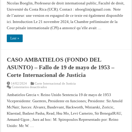
(CPI)
Nicolas Boeglin, Professeur de droit international public, Faculté de droit,
Université du Costa Rica (UCR). Contact : nboeglin(a)gmail.com. Note
de l’auteur: une version en espagnol de ce texte est également disponible
ici. Introduction Le 21 novembre 2024, la Chambre préliminaire de la
Cour pénale internationale (CPI) a annoncé qu’elle avait …
Leer »
CASO AMBATIELOS (FONDO DEL
ASUNTO) – Fallo de 19 de mayo de 1953 –
Corte Internacional de Justicia
14/02/2024
Corte Internacional de Justicia
en
Comentarios desactivados
CASO
AMBATIELOS
Ambatielos Grecia v. Reino Unido Sentencia 19 de mayo de 1953
(FONDO
Vicepresidente: Guerrero, Presidente en funciones; Presidente: Sir Arnold
DEL
ASUNTO)
McNair; Jueces: Alvarez, Basdevant, Hackworth, Winiarski, Zoricic,
–
Fallo
Klaestad, Badawi Pasha, Read, Hsu Mo, Levi Carneiro, Sir BenegalRAU,
de
19
Armand-Ugon ; Juez ad hoc: M. Spiropoulos Representado por: Reino
de
Unido: Mr. W. …
mayo
de