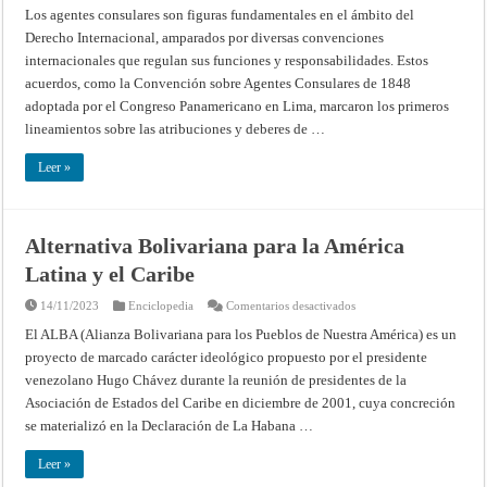
Justicia
consulares
Los agentes consulares son figuras fundamentales en el ámbito del
(CIJ)
Derecho Internacional, amparados por diversas convenciones
internacionales que regulan sus funciones y responsabilidades. Estos
acuerdos, como la Convención sobre Agentes Consulares de 1848
adoptada por el Congreso Panamericano en Lima, marcaron los primeros
lineamientos sobre las atribuciones y deberes de …
Leer »
Alternativa Bolivariana para la América
Latina y el Caribe
en
14/11/2023
Enciclopedia
Comentarios desactivados
Alternativa
Bolivariana
El ALBA (Alianza Bolivariana para los Pueblos de Nuestra América) es un
para
proyecto de marcado carácter ideológico propuesto por el presidente
la
América
venezolano Hugo Chávez durante la reunión de presidentes de la
Latina
y
Asociación de Estados del Caribe en diciembre de 2001, cuya concreción
el
Caribe
se materializó en la Declaración de La Habana …
Leer »