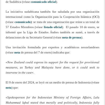
de Sudáfrica (véase
comunicado oficial
).
La iniciativa sudafricana también fue saludada por una organización
internacional como la Organización para la Cooperación Islámica (OCI)
(véase
comunicado
)
: se trata de una organización que reúne a un total de
57 Estados Miembros (véase
listado oficial
). El pasado 10 de enero, se
informó que la Liga de Estados Árabes también se sumó, a través de
delaraciones de su Secretario General (véase
nota de prensa
).
Una invitación formulada por expertos y académicos neozelandeses
(véase
nota
de prensa del 7 de enero) indicaba que:
«
New Zealand could express its support for the request for provisional
measures, as Turkey and Malaysia have done, or it could seek to
intervene in the case
«.
El 9 de enero del 2024, se leyó en un medio de prensa de Indonesia (véase
nota
) que:
«
Spokesperson for the Indonesian Ministry of Foreign Affairs, Lalu
Muhammad Iqbal stated that morally and politically, Indonesia fully