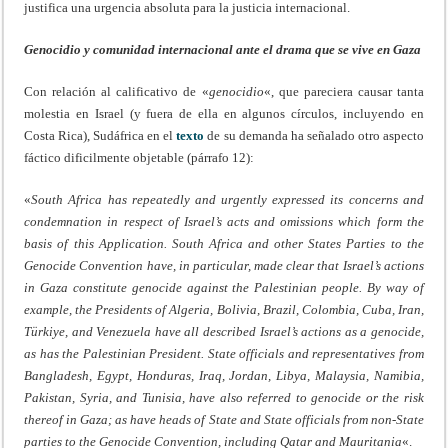
justifica una urgencia absoluta para la justicia internacional.
Genocidio y comunidad internacional ante el drama que se vive en Gaza
Con relación al calificativo de «
genocidio
«, que pareciera causar tanta
molestia en Israel (y fuera de ella en algunos círculos, incluyendo en
Costa Rica), Sudáfrica en el
texto
de su demanda ha señalado otro aspecto
fáctico dificilmente objetable (párrafo 12):
«
South Africa has repeatedly and urgently expressed its concerns and
condemnation in respect of Israel’s acts and omissions which form the
basis of this Application. South Africa and other States Parties to the
Genocide Convention have, in particular, made clear that Israel’s actions
in Gaza constitute genocide against the Palestinian people.
By way of
example, the Presidents of Algeria,
Bolivia, Brazil, Colombia, Cuba, Iran,
Türkiye, and Venezuela have all described Israel’s actions as a genocide,
as has the Palestinian President. State officials and representatives from
Bangladesh, Egypt, Honduras, Iraq, Jordan, Libya, Malaysia, Namibia,
Pakistan, Syria,
and Tunisia, have also referred to genocide or the risk
thereof in Gaza; as have heads of State and State officials from non-State
parties to the Genocide Convention, including Qatar and Mauritania
«.