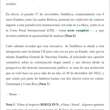
octubre.
En efecto, el pasado 17 de noviembre, Sudáfrica, conjuntamente con 4
otros Estados, entre los cuales Bolivia, presentó un «
referral
» de carácter
urgente a otra jurisdicción internacional con sede en La Haya, como la es
la Corte Penal Internacional (CPI) – véase
texto completo
–
, y que
tuvimos también la oportunidad de analizar (
Nota 6
).
Cabe además recordar que esta iniciativa de Sudáfrica se añade a otra
interpuesta ante la misma CIJ pero esta vez no por un Estado, sino por la
misma Asamblea General de Naciones Unidas, al solicitarle una opinión
consultiva sobre la colonización ilegal israelí y sus efectos desde la
perspectiva del derecho internacional público: se trata de una resolución
que se votó hace un poco más de un año, el 30 de diciembre del 2022, y
que contó, por parte de América Latina con dos únicos votos en contra:
Guatemala y Costa Rica (
Nota 7
).
– Notas –
Nota 1
: Véase al respecto
BOEGLIN N.
, «
Gaza / Israel: algunos apuntes
con relación al anuncio por parte de Bolivia de romper sus relaciones