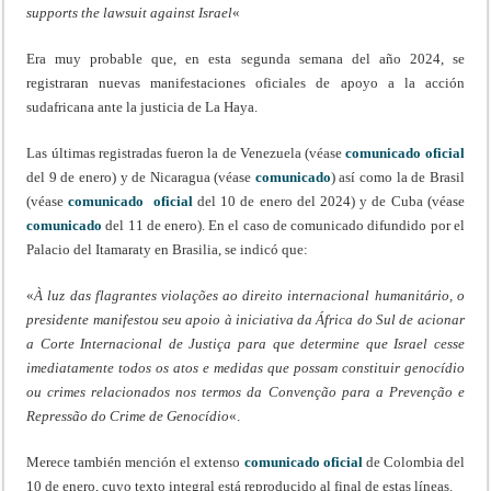
supports the lawsuit against Israel
«
Era muy probable que, en esta segunda semana del año 2024, se
registraran nuevas manifestaciones oficiales de apoyo a la acción
sudafricana ante la justicia de La Haya.
Las últimas registradas fueron la de Venezuela (véase
com
unicado oficial
del 9 de enero) y de Nicaragua (véase
comunicado
) así como la de Brasil
(véase
comunicado oficial
del 10 de enero del 2024) y de Cuba (véase
comunicado
del 11 de enero). En el caso de comunicado difundido por el
Palacio del Itamaraty en Brasilia, se indicó que:
«
À luz das flagrantes violações ao direito internacional humanitário, o
presidente manifestou seu apoio à iniciativa da África do Sul de acionar
a Corte Internacional de Justiça para que determine que Israel cesse
imediatamente todos os atos e medidas que possam constituir genocídio
ou crimes relacionados nos termos da Convenção para a Prevenção e
Repressão do Crime de Genocídio
«.
Merece también mención el extenso
comunicado oficial
de Colombia del
10 de enero, cuyo texto integral está reproducido al final de estas líneas.