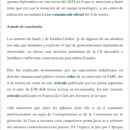
aparato diplomático en este inicio del 2024 en el que se menciona a Israel
tiene que ver con la donacion de un equipo tecnológico a un centro de
educación secundaria (véase
comunicado oficial
del 4 de enero).
A modo de conclusión
Los temores de Israel y de Estados Unidos (y de algunos de sus aliados)
son más que fundados y explican el tipo de gesticulaciones diplomáticas
observadas: en efecto, una decisión preliminar de la CIJ favorable a
Sudáfrica conllevaría consecuencias para ambos Estados.
Ello fue explicado recientemente por un especialista sudafricano en
derecho internacional público (véase
video
de su entrevista en SABC del
4 de enero) así como en este
artículo
publicado por un jurista argentino
en el sitio de
EJIL-Talk
(cuya lectura se recomienda). En este reciente
artículo
publicado en Francia (
Le Club des Juristes
), se lee que:
«
On observera que dans les affaires dont elle a eu à connaître
antérieurement au sujet de l’interprétation et de la Convention sur le
génocide, la Cour a reconnu cette compétence prima facie
et a ordonné
des mesures conservatoires aux parties. En l’espèce, le fait que l’Afrique