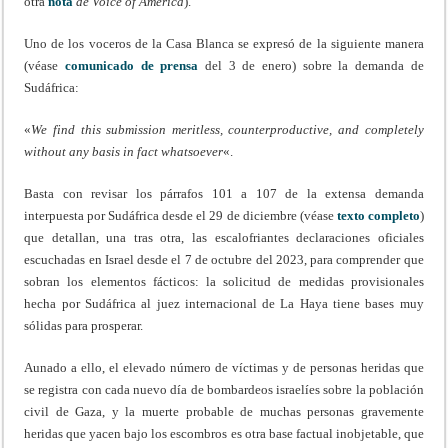
otra
nota
de Voice of America
).
Uno de los voceros de la Casa Blanca se expresó de la siguiente manera
(véase
comunicado de prensa
del 3 de enero)
sobre la demanda de
Sudáfrica:
«
We find this submission meritless, counterproductive, and completely
without any basis in fact whatsoever
«.
Basta con revisar los párrafos 101 a 107 de la extensa demanda
interpuesta por Sudáfrica desde el 29 de diciembre (véase
texto completo
)
que detallan, una tras otra, las escalofriantes declaraciones oficiales
escuchadas en Israel desde el 7 de octubre del 2023, para comprender que
sobran los elementos fácticos: la solicitud de medidas provisionales
hecha por Sudáfrica al juez internacional de La Haya tiene bases muy
sólidas para prosperar.
Aunado a ello, el elevado número de víctimas y de personas heridas que
se registra con cada nuevo día de bombardeos israelíes sobre la población
civil de Gaza, y la muerte probable de muchas personas gravemente
heridas que yacen bajo los escombros es otra base factual inobjetable, que