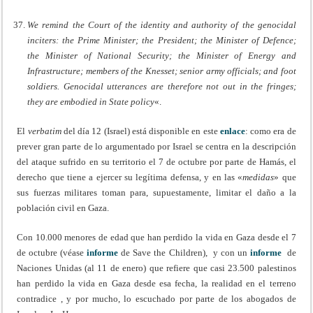
We remind the Court of the identity and authority of the genocidal
inciters: the Prime Minister; the President; the Minister of Defence;
the Minister of National Security; the Minister of Energy and
Infrastructure; members of the Knesset; senior army officials; and foot
soldiers. Genocidal utterances are therefore not out in the fringes;
they are embodied in State policy
«.
El
verbatim
del día 12 (Israel) está disponible en este
enlace
: como era de
prever gran parte de lo argumentado por Israel se centra en la descripción
del ataque sufrido en su territorio el 7 de octubre por parte de Hamás, el
derecho que tiene a ejercer su legítima defensa, y en las «
medidas
» que
sus fuerzas militares toman para, supuestamente, limitar el daño a la
población civil en Gaza.
Con 10.000 menores de edad que han perdido la vida en Gaza desde el 7
de octubre (véase
informe
de Save the Children), y con un
informe
de
Naciones Unidas (al 11 de enero) que refiere que casi 23.500 palestinos
han perdido la vida en Gaza desde esa fecha, la realidad en el terreno
contradice , y por mucho, lo escuchado por parte de los abogados de