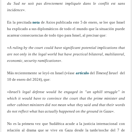
du Sud ne soit pas directement impliquée dans le conflit est sans
incidence
«.
En la precitada
nota
de Axios publicada este 5 de enero, se lee que Israel
ha explicado a sus diplomáticos de todo el mundo que la situación puede
acarrear consecuencias de todo tipo para Israel, al precisar que:
«
A ruling by the court could have significant potential implications that
are not only in the legal world but have practical bilateral, multilateral,
economic, security ramifications
«.
Más recientemente se leyó en Israel (véase
artículo
del
Timesof Israel
del
10 de enero del 2024), que:
«
Israel’s legal defense would be engaged in “an uphill struggle” in
which it would have to convince the court that the prime minister and
other cabinet ministers did not mean what they said and that their words
do not reflect what has actually happened on the ground in Gaza
«.
No es la primera vez que Sudáfrica acude a la justicia internacional con
relación al drama que se vive en Gaza desde la tarde/noche del 7 de