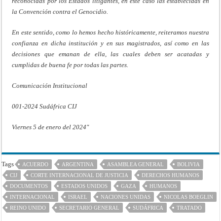
reconocidas por los Estados litigantes, en este caso las establecidas en
la Convención contra el Genocidio.
En este sentido, como lo hemos hecho históricamente, reiteramos nuestra
confianza en dicha institución y en sus magistrados, así como en las
decisiones que emanan de ella, las cuales deben ser acatadas y
cumplidas de buena fe por todas las partes.
Comunicación Institucional
001-2024 Sudáfrica CIJ
Viernes 5 de enero del 2024″
Tags
ACUERDO
ARGENTINA
ASAMBLEA GENERAL
BOLIVIA
CIJ
CORTE INTERNACIONAL DE JUSTICIA
DERECHOS HUMANOS
DOCUMENTOS
ESTADOS UNIDOS
GAZA
HUMANOS
INTERNACIONAL
ISRAEL
NACIONES UNIDAS
NICOLAS BOEGLIN
REINO UNIDO
SECRETARIO GENERAL
SUDÁFRICA
TRATADO