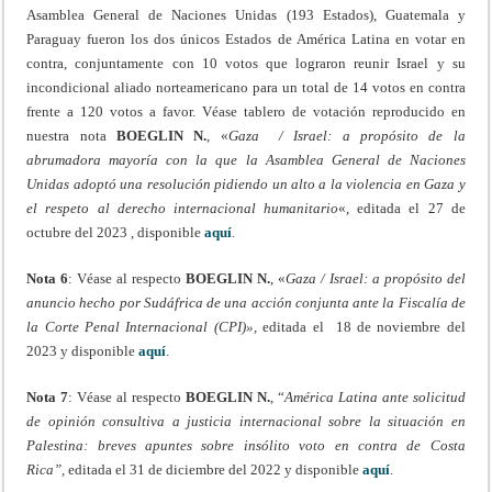
Asamblea General de Naciones Unidas (193 Estados), Guatemala y
Paraguay fueron los dos únicos Estados de América Latina en votar en
contra, conjuntamente con 10 votos que lograron reunir Israel y su
incondicional aliado norteamericano para un total de 14 votos en contra
frente a 120 votos a favor. Véase tablero de votación reproducido en
nuestra nota
BOEGLIN N.
, «
Gaza / Israel: a propósito de la
abrumadora mayoría con la que la Asamblea General de Naciones
Unidas adoptó una resolución pidiendo un alto a la violencia en Gaza y
el respeto al derecho internacional humanitario
«, editada el 27 de
octubre del 2023 , disponible
aquí
.
Nota 6
: Véase al respecto
BOEGLIN N.
, «
Gaza / Israel: a propósito del
anuncio hecho por Sudáfrica de una acción conjunta ante la Fiscalía de
la Corte Penal Internacional (CPI)»,
editada el 18 de noviembre del
2023 y disponible
aquí
.
Nota 7
: Véase al respecto
BOEGLIN N.
, “
América Latina ante solicitud
de opinión consultiva a justicia internacional sobre la situación en
Palestina: breves apuntes sobre ins
ó
lito voto en contra de Costa
Rica”,
editada el 31 de diciembre del 2022 y disponible
aquí
.