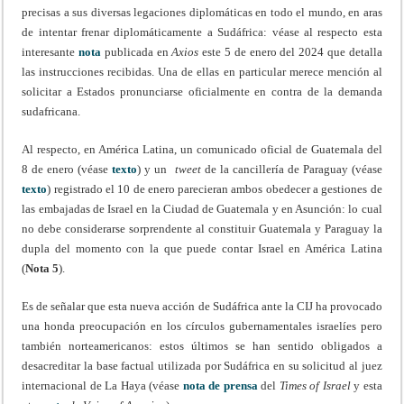
precisas a sus diversas legaciones diplomáticas en todo el mundo, en aras
de intentar frenar diplomáticamente a Sudáfrica: véase al respecto esta
interesante
nota
publicada en
Axios
este 5 de enero del 2024 que detalla
las instrucciones recibidas. Una de ellas en particular merece mención al
solicitar a Estados pronunciarse oficialmente en contra de la demanda
sudafricana.
Al respecto, en América Latina, un comunicado oficial de Guatemala del
8 de enero (véase
texto
) y un
tweet
de la cancillería de Paraguay (véase
texto
) registrado el 10 de enero parecieran ambos obedecer a gestiones de
las embajadas de Israel en la Ciudad de Guatemala y en Asunción: lo cual
no debe considerarse sorprendente al constituir Guatemala y Paraguay la
dupla del momento con la que puede contar Israel en América Latina
(
Nota 5
).
Es de señalar que esta nueva acción de Sudáfrica ante la CIJ ha provocado
una honda preocupación en los círculos gubernamentales israelíes pero
también norteamericanos: estos últimos se han sentido obligados a
desacreditar la base factual utilizada por Sudáfrica en su solicitud al juez
internacional de La Haya (véase
nota de prensa
del
Times of Israel
y esta