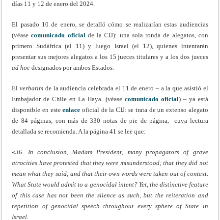
días 11 y 12 de enero del 2024.
El pasado 10 de enero, se detalló cómo se realizarían estas audiencias
(véase
comunicado oficial
de la CIJ): una sola ronda de alegatos, con
primero Sudáfrica (el 11) y luego Israel (el 12), quienes intentarán
presentar sus mejores alegatos a los 15 jueces titulares y a los dos jueces
ad hoc
designados por ambos Estados.
El
verbatim
de la audiencia celebrada el 11 de enero – a la que asistió el
Embajador de Chile en La Haya (véase
comunicado oficial
) – ya está
disponible en este
enlace
oficial de la CIJ: se trata de un extenso alegato
de 84 páginas, con más de 330 notas de pie de página, cuya lectura
detallada se recomienda. A la página 41 se lee que:
«
36. In conclusion, Madam President, many propagators of grave
atrocities have protested that they were misunderstood; that they did not
mean what they said; and that their own words were taken out of context.
What State would admit to a genocidal intent? Yet, the distinctive feature
of this case has not been the silence as such, but the reiteration and
repetition of genocidal speech throughout every sphere of State in
Israel.