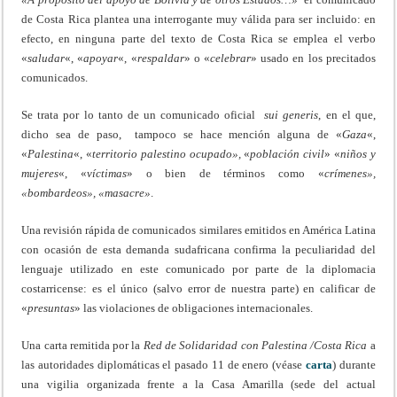
de Costa Rica plantea una interrogante muy válida para ser incluido: en
efecto, en ninguna parte del texto de Costa Rica se emplea el verbo
«
saludar
«, «
apoyar
«, «
respaldar
» o «
celebrar
» usado en los precitados
comunicados.
Se trata por lo tanto de un comunicado oficial
sui generis
, en el que,
dicho sea de paso, tampoco se hace mención alguna de «
Gaza
«,
«
Palestina
«, «
territorio palestino ocupado»,
«
población civil
» «
niños y
mujeres
«, «
víctimas
» o bien de términos como «
crímenes»,
«bombardeos», «masacre»
.
Una revisión rápida de comunicados similares emitidos en América Latina
con ocasión de esta demanda sudafricana confirma la peculiaridad del
lenguaje utilizado en este comunicado por parte de la diplomacia
costarricense: es el único (salvo error de nuestra parte) en calificar de
«
presuntas
» las violaciones de obligaciones internacionales.
Una carta remitida por la
Red de Solidaridad con Palestina /Costa Rica
a
las autoridades diplomáticas el pasado 11 de enero (véase
carta
) durante
una vigilia organizada frente a la Casa Amarilla (sede del actual