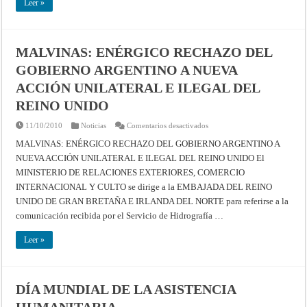
Leer »
MALVINAS: ENÉRGICO RECHAZO DEL
GOBIERNO ARGENTINO A NUEVA
ACCIÓN UNILATERAL E ILEGAL DEL
REINO UNIDO
en
11/10/2010
Noticias
Comentarios desactivados
MALVINAS:
ENÉRGICO
MALVINAS: ENÉRGICO RECHAZO DEL GOBIERNO ARGENTINO A
RECHAZO
NUEVA ACCIÓN UNILATERAL E ILEGAL DEL REINO UNIDO El
DEL
GOBIERNO
MINISTERIO DE RELACIONES EXTERIORES, COMERCIO
ARGENTINO
A
INTERNACIONAL Y CULTO se dirige a la EMBAJADA DEL REINO
NUEVA
ACCIÓN
UNIDO DE GRAN BRETAÑA E IRLANDA DEL NORTE para referirse a la
UNILATERAL
comunicación recibida por el Servicio de Hidrografía …
E
ILEGAL
DEL
Leer »
REINO
UNIDO
DÍA MUNDIAL DE LA ASISTENCIA
HUMANITARIA