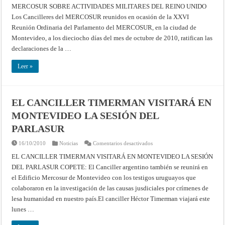
MERCOSUR SOBRE ACTIVIDADES MILITARES DEL REINO UNIDO
DE
LOS
Los Cancilleres del MERCOSUR reunidos en ocasión de la XXVI
CANCILLERES
DEL
Reunión Ordinaria del Parlamento del MERCOSUR, en la ciudad de
MERCOSUR
SOBRE
Montevideo, a los dieciocho días del mes de octubre de 2010, ratifican las
ACTIVIDADES
declaraciones de la …
MILITARES
DEL
REINO
Leer »
UNIDO
EL CANCILLER TIMERMAN VISITARÁ EN
MONTEVIDEO LA SESIÓN DEL
PARLASUR
en
16/10/2010
Noticias
Comentarios desactivados
EL
CANCILLER
EL CANCILLER TIMERMAN VISITARÁ EN MONTEVIDEO LA SESIÓN
TIMERMAN
DEL PARLASUR COPETE: El Canciller argentino también se reunirá en
VISITARÁ
EN
el Edificio Mercosur de Montevideo con los testigos uruguayos que
MONTEVIDEO
LA
colaboraron en la investigación de las causas jusdiciales por crímenes de
SESIÓN
DEL
lesa humanidad en nuestro país.El canciller Héctor Timerman viajará este
PARLASUR
lunes …