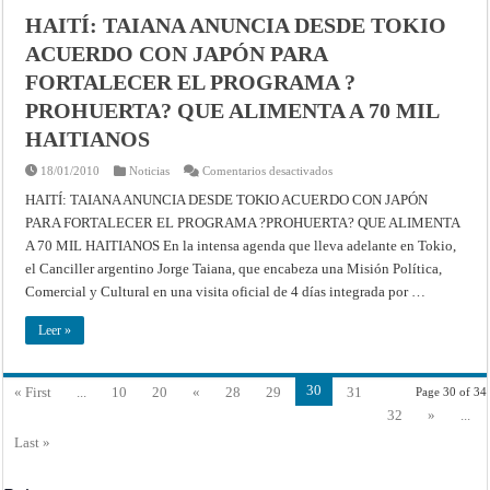
HAITÍ: TAIANA ANUNCIA DESDE TOKIO
ACUERDO CON JAPÓN PARA
FORTALECER EL PROGRAMA ?
PROHUERTA? QUE ALIMENTA A 70 MIL
HAITIANOS
en
18/01/2010
Noticias
Comentarios desactivados
HAITÍ:
TAIANA
HAITÍ: TAIANA ANUNCIA DESDE TOKIO ACUERDO CON JAPÓN
ANUNCIA
PARA FORTALECER EL PROGRAMA ?PROHUERTA? QUE ALIMENTA
DESDE
TOKIO
A 70 MIL HAITIANOS En la intensa agenda que lleva adelante en Tokio,
ACUERDO
CON
el Canciller argentino Jorge Taiana, que encabeza una Misión Política,
JAPÓN
PARA
Comercial y Cultural en una visita oficial de 4 días integrada por …
FORTALECER
EL
PROGRAMA
Leer »
?
PROHUERTA?
QUE
ALIMENTA
30
« First
...
10
20
«
28
29
31
Page 30 of 34
A
70
32
»
...
MIL
HAITIANOS
Last »