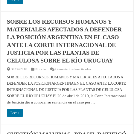
SOBRE LOS RECURSOS HUMANOS Y
MATERIALES AFECTADOS A DEFENDER
LA POSICIÓN ARGENTINA EN EL CASO
ANTE LA CORTE INTERNACIONAL DE
JUSTICIA POR LAS PLANTAS DE
CELULOSA SOBRE EL RÍO URUGUAY
en
30/06/2010
Noticias
Comentarios desactivados
SOBRE
LOS
SOBRE LOS RECURSOS HUMANOS Y MATERIALES AFECTADOS A
RECURSOS
DEFENDER LA POSICIÓN ARGENTINA EN EL CASO ANTE LA CORTE
HUMANOS
Y
INTERNACIONAL DE JUSTICIA POR LAS PLANTAS DE CELULOSA
MATERIALES
AFECTADOS
SOBRE EL RÍO URUGUAY El 20 de abril de 2010, la Corte Internacional
A
DEFENDER
de Justicia dio a conocer su sentencia en el caso por …
LA
POSICIÓN
ARGENTINA
Leer »
EN
EL
CASO
ANTE
LA
CORTE