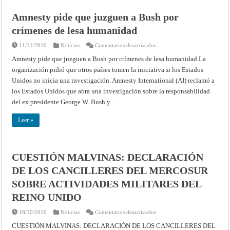
Amnesty pide que juzguen a Bush por
crímenes de lesa humanidad
en
11/11/2010
Noticias
Comentarios desactivados
Amnesty
pide
Amnesty pide que juzguen a Bush por crímenes de lesa humanidad La
que
organización pidió que otros países tomen la iniciativa si los Estados
juzguen
a
Unidos no inicia una investigación. Amnesty International (AI) reclamó a
Bush
por
los Estados Unidos que abra una investigación sobre la responsabilidad
crímenes
de
del ex presidente George W. Bush y …
lesa
humanidad
Leer »
CUESTIÓN MALVINAS: DECLARACIÓN
DE LOS CANCILLERES DEL MERCOSUR
SOBRE ACTIVIDADES MILITARES DEL
REINO UNIDO
en
18/10/2010
Noticias
Comentarios desactivados
CUESTIÓN
MALVINAS:
CUESTIÓN MALVINAS: DECLARACIÓN DE LOS CANCILLERES DEL
DECLARACIÓN