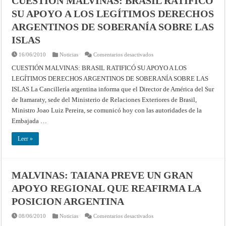
CUESTIÓN MALVINAS: BRASIL RATIFICÓ
INTERNACIONAL
SU APOYO A LOS LEGÍTIMOS DERECHOS
DE
JUSTICIA
POR
ARGENTINOS DE SOBERANÍA SOBRE LAS
LAS
PLANTAS
ISLAS
DE
CELULOSA
SOBRE
en
16/06/2010
Noticias
Comentarios desactivados
EL
CUESTIÓN
RÍO
MALVINAS:
CUESTIÓN MALVINAS: BRASIL RATIFICÓ SU APOYO A LOS
URUGUAY
BRASIL
LEGÍTIMOS DERECHOS ARGENTINOS DE SOBERANÍA SOBRE LAS
RATIFICÓ
SU
ISLAS La Cancillería argentina informa que el Director de América del Sur
APOYO
A
de Itamaraty, sede del Ministerio de Relaciones Exteriores de Brasil,
LOS
LEGÍTIMOS
Ministro Joao Luiz Pereira, se comunicó hoy con las autoridades de la
DERECHOS
Embajada …
ARGENTINOS
DE
SOBERANÍA
Leer »
SOBRE
LAS
ISLAS
MALVINAS: TAIANA PREVE UN GRAN
APOYO REGIONAL QUE REAFIRMA LA
POSICION ARGENTINA
en
08/06/2010
Noticias
Comentarios desactivados
MALVINAS: