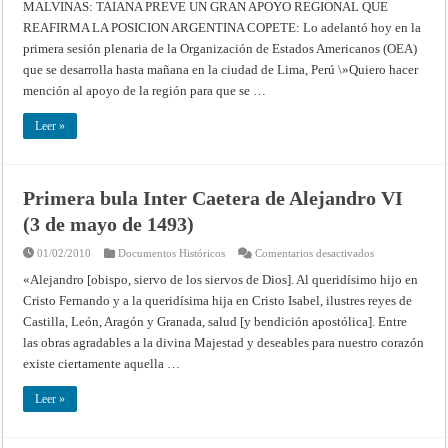
TAIANA
MALVINAS: TAIANA PREVE UN GRAN APOYO REGIONAL QUE
PREVE
REAFIRMA LA POSICION ARGENTINA COPETE: Lo adelantó hoy en la
UN
GRAN
primera sesión plenaria de la Organización de Estados Americanos (OEA)
APOYO
REGIONAL
que se desarrolla hasta mañana en la ciudad de Lima, Perú \»Quiero hacer
QUE
REAFIRMA
mención al apoyo de la región para que se …
LA
POSICION
ARGENTINA
Leer »
Primera bula Inter Caetera de Alejandro VI
(3 de mayo de 1493)
en
01/02/2010
Documentos Históricos
Comentarios desactivados
Primera
bula
«Alejandro [obispo, siervo de los siervos de Dios]. Al queridísimo hijo en
Inter
Cristo Fernando y a la queridísima hija en Cristo Isabel, ilustres reyes de
Caetera
de
Castilla, León, Aragón y Granada, salud [y bendición apostólica]. Entre
Alejandro
VI
las obras agradables a la divina Majestad y deseables para nuestro corazón
(3
de
existe ciertamente aquella …
mayo
de
1493)
Leer »