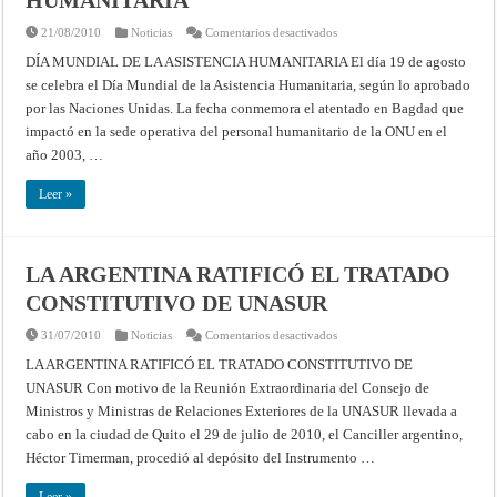
en
21/08/2010
Noticias
Comentarios desactivados
DÍA
MUNDIAL
DÍA MUNDIAL DE LA ASISTENCIA HUMANITARIA El día 19 de agosto
DE
se celebra el Día Mundial de la Asistencia Humanitaria, según lo aprobado
LA
ASISTENCIA
por las Naciones Unidas. La fecha conmemora el atentado en Bagdad que
HUMANITARIA
impactó en la sede operativa del personal humanitario de la ONU en el
año 2003, …
Leer »
LA ARGENTINA RATIFICÓ EL TRATADO
CONSTITUTIVO DE UNASUR
en
31/07/2010
Noticias
Comentarios desactivados
LA
ARGENTINA
LA ARGENTINA RATIFICÓ EL TRATADO CONSTITUTIVO DE
RATIFICÓ
UNASUR Con motivo de la Reunión Extraordinaria del Consejo de
EL
TRATADO
Ministros y Ministras de Relaciones Exteriores de la UNASUR llevada a
CONSTITUTIVO
DE
cabo en la ciudad de Quito el 29 de julio de 2010, el Canciller argentino,
UNASUR
Héctor Timerman, procedió al depósito del Instrumento …
Leer »