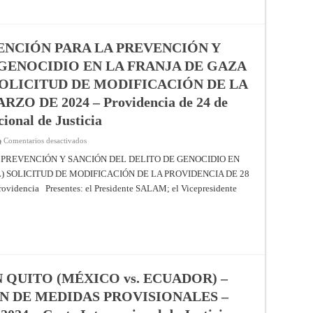
DELITO
DE
GENOCIDIO
(GAMBIA
c.
MYANMAR)
ENCIÓN PARA LA PREVENCIÓN Y
–
ADMISIBILIDAD
GENOCIDIO EN LA FRANJA DE GAZA
DE
LAS
 SOLICITUD DE MODIFICACIÓN DE LA
DECLARACIONES
DE
O DE 2024 – Providencia de 24 de
INTERVENCIÓN
–
ional de Justicia
Providencia
de
3
en
Comentarios desactivados
de
APLICACIÓN
julio
DE
 PREVENCIÓN Y SANCIÓN DEL DELITO DE GENOCIDIO EN
de
LA
2024
L) SOLICITUD DE MODIFICACIÓN DE LA PROVIDENCIA DE 28
CONVENCIÓN
–
PARA
Corte
encia Presentes: el Presidente SALAM; el Vicepresidente
LA
Internacional
PREVENCIÓN
de
Y
Justicia
SANCIÓN
DEL
DELITO
DE
GENOCIDIO
EN
LA
FRANJA
QUITO (MÉXICO vs. ECUADOR) –
DE
GAZA
N DE MEDIDAS PROVISIONALES –
(SUDÁFRICA
c.