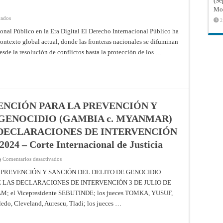
(Sé
[MEDIDAS
Mon
PROVISIONALES]
en
Providencia
vados
2
El
de
Impacto
22
onal Público en la Era Digital El Derecho Internacional Público ha
de
de
contexto global actual, donde las fronteras nacionales se difuminan
los
febrero
Estudios
de
esde la resolución de conflictos hasta la protección de los …
de
2023
Derecho
–
Internacional
Resúmenes
Público
de
en
los
la
fallos,
Era
opiniones
Digital
consultivas
y
ENCIÓN PARA LA PREVENCIÓN Y
providencias
de
 GENOCIDIO (GAMBIA c. MYANMAR)
la
Corte
S DECLARACIONES DE INTERVENCIÓN
Internacional
de
 2024 – Corte Internacional de Justicia
Justicia
en
Comentarios desactivados
APLICACIÓN
DE
 PREVENCIÓN Y SANCIÓN DEL DELITO DE GENOCIDIO
LA
 LAS DECLARACIONES DE INTERVENCIÓN 3 DE JULIO DE
CONVENCIÓN
PARA
ALAM; el Vicepresidente SEBUTINDE; los jueces TOMKA, YUSUF,
LA
PREVENCIÓN
do, Cleveland, Aurescu, Tladi; los jueces …
Y
SANCIÓN
DEL