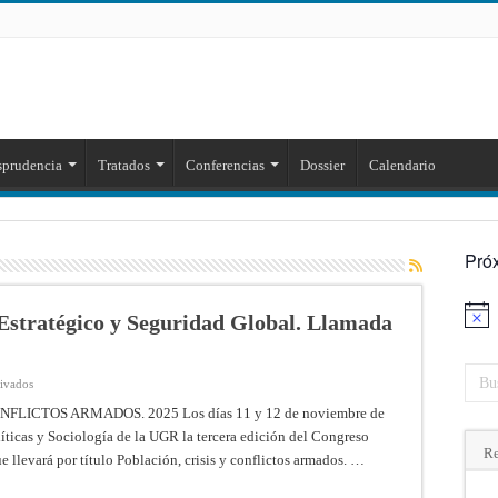
sprudencia
Tratados
Conferencias
Dossier
Calendario
Pró
Estratégico y Seguridad Global. Llamada
Aviso
en
tivados
III
Congreso
NFLICTOS ARMADOS. 2025 Los días 11 y 12 de noviembre de
de
líticas y Sociología de la UGR la tercera edición del Congreso
Pensamiento
Estratégico
Re
 llevará por título Población, crisis y conflictos armados. …
y
Seguridad
Global.