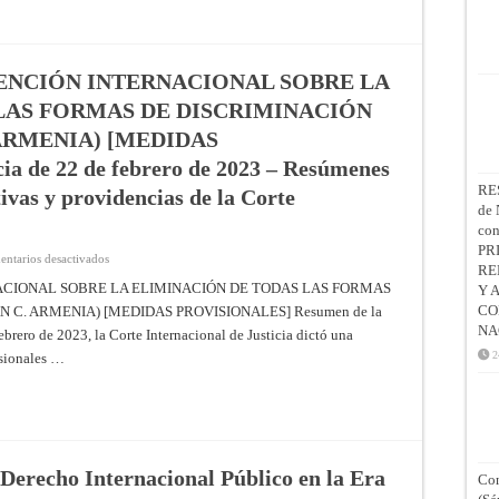
Llamada
a
comunicaciones
ENCIÓN INTERNACIONAL SOBRE LA
LAS FORMAS DE DISCRIMINACIÓN
ARMENIA) [MEDIDAS
 de 22 de febrero de 2023 – Resúmenes
RE
tivas y providencias de la Corte
de 
co
PR
en
ntarios desactivados
RE
APLICACIÓN
DE
ACIONAL SOBRE LA ELIMINACIÓN DE TODAS LAS FORMAS
Y 
LA
CO
C. ARMENIA) [MEDIDAS PROVISIONALES] Resumen de la
CONVENCIÓN
INTERNACIONAL
NA
brero de 2023, la Corte Internacional de Justicia dictó una
SOBRE
LA
2
isionales …
ELIMINACIÓN
DE
TODAS
LAS
FORMAS
DE
DISCRIMINACIÓN
RACIAL
(AZERBAIYÁN
 Derecho Internacional Público en la Era
Con
C.
ARMENIA)