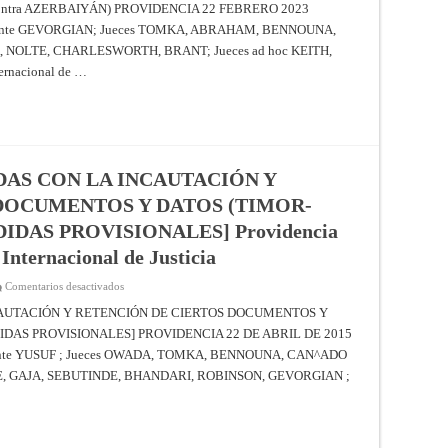
Justicia
ntra AZERBAIYÁN) PROVIDENCIA 22 FEBRERO 2023
CONVENCIÓN
INTERNACIONAL
sidente GEVORGIAN; Jueces TOMKA, ABRAHAM, BENNOUNA,
SOBRE
LA
 NOLTE, CHARLESWORTH, BRANT; Jueces ad hoc KEITH,
ELIMINACIÓN
DE
ernacional de …
TODAS
LAS
FORMAS
DE
DISCRIMINACIÓN
RACIAL
(ARMENIA
V.
AS CON LA INCAUTACIÓN Y
AZERBAIYÁN)
[MEDIDAS
DOCUMENTOS Y DATOS (TIMOR-
PROVISIONALES]
–
Providencia
DIDAS PROVISIONALES] Providencia
de
22
 Internacional de Justicia
de
febrero
de
en
Comentarios desactivados
2023
CUESTIONES
–
RELACIONADAS
AUTACIÓN Y RETENCIÓN DE CIERTOS DOCUMENTOS Y
Corte
CON
IDAS PROVISIONALES] PROVIDENCIA 22 DE ABRIL DE 2015
Internacional
LA
de
INCAUTACIÓN
sidente YUSUF ; Jueces OWADA, TOMKA, BENNOUNA, CAN^ADO
Justicia
Y
RETENCIÓN
 GAJA, SEBUTINDE, BHANDARI, ROBINSON, GEVORGIAN ;
DE
CIERTOS
DOCUMENTOS
Y
DATOS
(TIMOR-