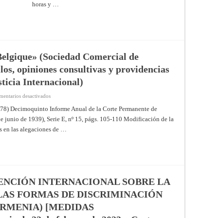
horas y …
elgique» (Sociedad Comercial de
los, opiniones consultivas y providencias
ticia Internacional)
en
entarios desactivados
La
«Societe
º 78) Decimoquinto Informe Anual de la Corte Permanente de
Commerciale
de junio de 1939), Serie E, nº 15, págs. 105-110 Modificación de la
de
Belgique»
s en las alegaciones de …
(Sociedad
Comercial
de
Bélgica)
(Resúmenes
de
los
fallos,
opiniones
ENCIÓN INTERNACIONAL SOBRE LA
consultivas
y
LAS FORMAS DE DISCRIMINACIÓN
providencias
de
ARMENIA) [MEDIDAS
la
Corte
Permanente