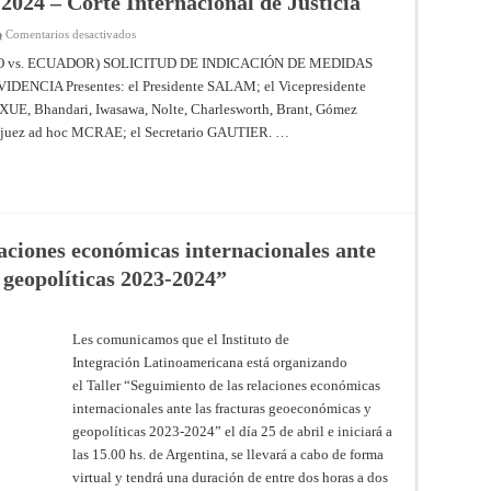
2024 – Corte Internacional de Justicia
ISRAEL)
–
SOLICITUD
en
Comentarios desactivados
DE
EMBAJADA
MODIFICACIÓN
DE
 vs. ECUADOR) SOLICITUD DE INDICACIÓN DE MEDIDAS
DE
MÉXICO
LA
CIA Presentes: el Presidente SALAM; el Vicepresidente
EN
PROVIDENCIA
QUITO
 Bhandari, Iwasawa, Nolte, Charlesworth, Brant, Gómez
DE
(MÉXICO
28
vs.
uez ad hoc MCRAE; el Secretario GAUTIER. …
DE
ECUADOR)
MARZO
–
DE
SOLICITUD
2024
DE
–
INDICACIÓN
Providencia
DE
de
MEDIDAS
24
PROVISIONALES
de
–
laciones económicas internacionales ante
mayo
Providencia
de
de
 geopolíticas 2023-2024”
2024
23
–
de
Corte
mayo
Internacional
de
de
2024
Les comunicamos que el Instituto de
Justicia
–
Integración Latinoamericana está organizando
Corte
Internacional
el Taller “Seguimiento de las relaciones económicas
de
Justicia
internacionales ante las fracturas geoeconómicas y
geopolíticas 2023-2024” el día 25 de abril e iniciará a
las 15.00 hs. de Argentina, se llevará a cabo de forma
virtual y tendrá una duración de entre dos horas a dos