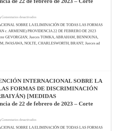
a de 22 de febrero de 2023 – Corte
de
Justicia
Internacional)
en
Comentarios desactivados
APLICACIÓN
DE
ACIONAL SOBRE LA ELIMINACIÓN DE TODAS LAS FORMAS
LA
N c. ARMENIE) PROVIDENCIA 22 DE FEBRERO DE 2023
CONVENCIÓN
INTERNACIONAL
sidente GEVORGIAN; Jueces TOMKA, ABRAHAM, BENNOUNA,
SOBRE
LA
M, IWASAWA, NOLTE, CHARLESWORTH, BRANT; Jueces ad
ELIMINACIÓN
DE
TODAS
LAS
FORMAS
DE
DISCRIMINACIÓN
RACIAL
(AZERBAIYÁN
V.
ENCIÓN INTERNACIONAL SOBRE LA
ARMENIA)
[MEDIDAS
LAS FORMAS DE DISCRIMINACIÓN
PROVISIONALES]
–
Providencia
RBAIYÁN) [MEDIDAS
de
22
a de 22 de febrero de 2023 – Corte
de
febrero
de
2023
–
en
Comentarios desactivados
Corte
APLICACIÓN
Internacional
DE
ACIONAL SOBRE LA ELIMINACIÓN DE TODAS LAS FORMAS
de
LA