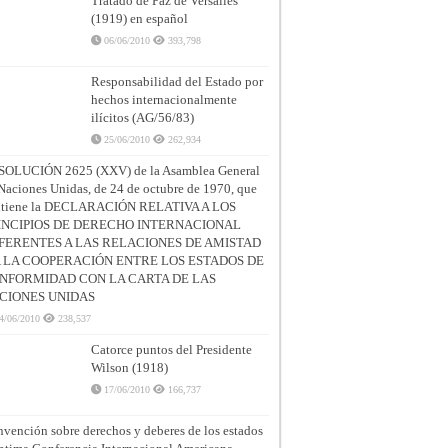
Tratado de Paz de Versalles
(1919) en español
06/06/2010
393,798
Responsabilidad del Estado por
hechos internacionalmente
ilícitos (AG/56/83)
25/06/2010
262,934
SOLUCIÓN 2625 (XXV) de la Asamblea General
Naciones Unidas, de 24 de octubre de 1970, que
ntiene la DECLARACIÓN RELATIVA A LOS
INCIPIOS DE DERECHO INTERNACIONAL
FERENTES A LAS RELACIONES DE AMISTAD
A LA COOPERACIÓN ENTRE LOS ESTADOS DE
NFORMIDAD CON LA CARTA DE LAS
CIONES UNIDAS
4/06/2010
238,537
Catorce puntos del Presidente
Wilson (1918)
17/06/2010
166,737
vención sobre derechos y deberes de los estados