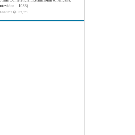
ptima Conferencia Internacional Americana,
tevideo – 1933)
1/01/2013
123,373