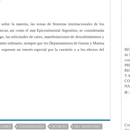
 sobre la materia, las zonas de fronteras internacionales de los
ánicas, así como el mar Epicontinental Argentino, se considerarán
rgo, las solicitudes de cateo, manifestaciones de descubrimientos y
mite ordinario, siempre que los Departamentos de Guerra y Marina
 expresen un interés especial por la cuestión o a los efectos del
RE
de 
co
PR
RE
Y 
CO
NA
2
Con
 AIRES
CONSIDERANDO
DECRETO
DEL MINISTERIO