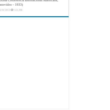
ptima Conferencia Internacional Americana,
tevideo – 1933)
1/01/2013
123,398