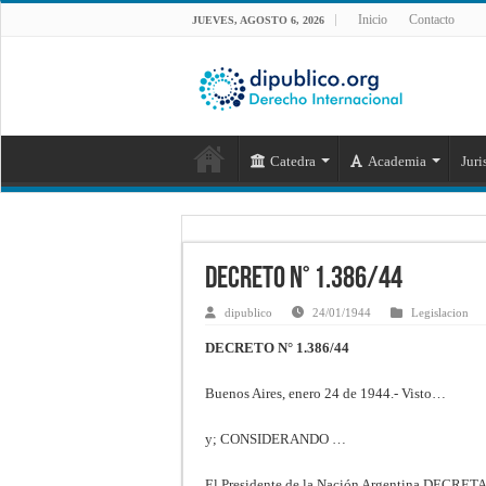
Inicio
Contacto
JUEVES, AGOSTO 6, 2026
Catedra
Academia
Juri
DECRETO N° 1.386/44
dipublico
24/01/1944
Legislacion
DECRETO N° 1.386/44
Buenos Aires, enero 24 de 1944.- Visto…
y; CONSIDERANDO …
El Presidente de la Nación Argentina DECRET