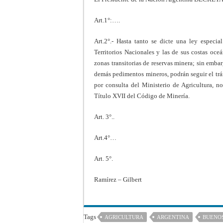
Art.1°:….
Art.2°.- Hasta tanto se dicte una ley especial
Territorios Nacionales y las de sus costas oce
zonas transitorias de reservas minera; sin emba
demás pedimentos mineros, podrán seguir el trá
por consulta del Ministerio de Agricultura, no
Título XVII del Código de Minería.
Art. 3°..
Art.4°…
Art. 5°.
Ramírez – Gilbert
Tags
AGRICULTURA
ARGENTINA
BUENOS