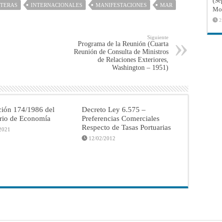
(Sé
TERAS
INTERNACIONALES
MANIFESTACIONES
MAR
Mon
2
Siguiente
Programa de la Reunión (Cuarta
Reunión de Consulta de Ministros
de Relaciones Exteriores,
Washington – 1951)
ción 174/1986 del
Decreto Ley 6.575 –
erio de Economía
Preferencias Comerciales
Respecto de Tasas Portuarias
2021
12/02/2012