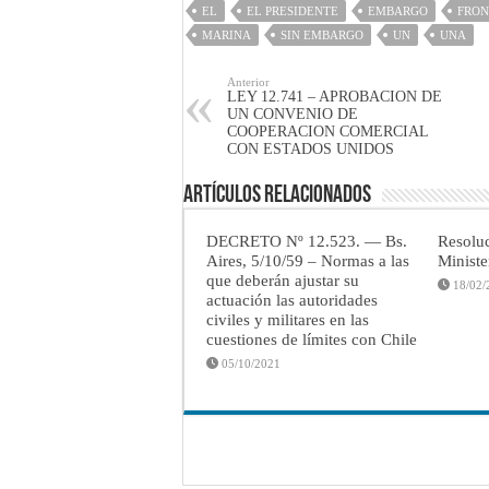
EL
EL PRESIDENTE
EMBARGO
FRON
MARINA
SIN EMBARGO
UN
UNA
Anterior
LEY 12.741 – APROBACION DE
UN CONVENIO DE
COOPERACION COMERCIAL
CON ESTADOS UNIDOS
Artículos Relacionados
DECRETO Nº 12.523. — Bs.
Resolu
Aires, 5/10/59 – Normas a las
Minist
que deberán ajustar su
18/02/
actuación las autoridades
civiles y militares en las
cuestiones de límites con Chile
05/10/2021