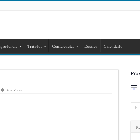
sprudencia
Tratados
Conferencias
Dossier
Calendario
Pró
Aviso
467 Vistas
Re
A