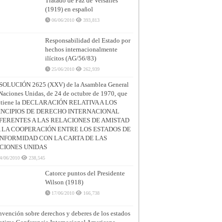
Tratado de Paz de Versalles
(1919) en español
06/06/2010
393,813
Responsabilidad del Estado por
hechos internacionalmente
ilícitos (AG/56/83)
25/06/2010
262,939
SOLUCIÓN 2625 (XXV) de la Asamblea General
Naciones Unidas, de 24 de octubre de 1970, que
ntiene la DECLARACIÓN RELATIVA A LOS
INCIPIOS DE DERECHO INTERNACIONAL
FERENTES A LAS RELACIONES DE AMISTAD
A LA COOPERACIÓN ENTRE LOS ESTADOS DE
NFORMIDAD CON LA CARTA DE LAS
CIONES UNIDAS
4/06/2010
238,545
Catorce puntos del Presidente
Wilson (1918)
17/06/2010
166,738
vención sobre derechos y deberes de los estados