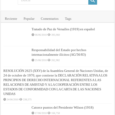
Reciente
Popular
Comentarios
Tags
Tratado de Paz de Versalles (1919) en español
06/06/2010
393,960
Responsabilidad del Estado por hechos
internacionalmente ilícitos (AG/56/83)
25/06/2010
262,982
RESOLUCIÓN 2625 (XXV) de la Asamblea General de Naciones Unidas, de
24 de octubre de 1970, que contiene la DECLARACIÓN RELATIVA A LOS
PRINCIPIOS DE DERECHO INTERNACIONAL REFERENTES A LAS
RELACIONES DE AMISTAD Y A LA COOPERACIÓN ENTRE LOS
ESTADOS DE CONFORMIDAD CON LA CARTA DE LAS NACIONES
UNIDAS
24/06/2010
238,575
Catorce puntos del Presidente Wilson (1918)
17/06/2010
166,758