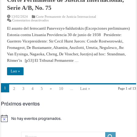
(LA
JAMAHIRIYA
Serie A/B, No. 75
ÁRABE
LIBIA
contra
13/02/2024
Corte Permanente de Justicia Internacional
EL
en
Comentarios desactivados
REINO
El
UNIDO
asunto
El asunto del ferrocarril Panevezys-Saldutiskis (Excepciones preliminares)
DE
del
Estonia contra Lituania Providencia 30 de junio de 1938 Presidente:
GRAN
ferrocarril
BRETAÑA
Panevezys-
Guerrero Vicepresidente: Sir Cecil Hurst Jueces: Conde Rostworowski,
E
Saldutiskis
IRLANDA
(Excepciones
Fromageot, De Bustamante, Altamira, Anzilotti, Urrutia, Negulesco, Jhr.
DEL
preliminares)
NORTE)
[1938]
Van Eysinga, Nagaoka, Cheng, De Visscher, Juez(es) ad hoc: Strandman,
(DESISTIMIENTO)
Corte
Römer’is [p53] El Tribunal Permanente …
Providencia
Permanente
de
de
10
Justicia
Leer »
de
Internacional,
septiembre
Serie
de
A/B,
2003
No.
–
75
1
2
3
4
5
»
10
...
Last »
Page 1 of 13
Corte
Internacional
de
Justicia
Próximos eventos
No hay eventos programados.
Aviso