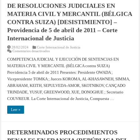
de
Internacional
DE RESOLUCIONES JUDICIALES EN
la
de
Corte
Justicia
Internacional
MATERIA CIVIL Y MERCANTIL (BÉLGICA
de
Justicia
CONTRA SUIZA) [DESISTIMIENTO] –
Providencia de 5 de abril de 2011 – Corte
Internacional de Justicia
28/02/2024
Corte Internacional de Justicia
en
Comentarios desactivados
COMPETENCIA
JUDICIAL
COMPETENCIA JUDICIAL Y EJECUCIÓN DE SENTENCIAS EN
Y
MATERIA CIVIL Y MERCANTIL (BÉLGICA contra SUIZA)
EJECUCIÓN
DE
Providencia 5 de abril de 2011 Presentes: Presidente OWADA ;
RESOLUCIONES
JUDICIALES
Vicepresidente TOMKA ; Jueces KOROMA, AL-KHASAWNEH, SIMMA,
EN
MATERIA
ABRAHAM, KEITH, SEPULVEDA-AMOR, SKOTNIKOV, CANÇADO
CIVIL
TRINDADE, YUSUF, GREENWOOD, XUE, DONOGHUE ; Secretario
Y
MERCANTIL
COUVREUR. La Corte Internacional de Justicia, Compuesta …
(BÉLGICA
CONTRA
SUIZA)
Leer »
[DESISTIMIENTO]
–
Providencia
de
5
de
DETERMINADOS PROCEDIMIENTOS
abril
de