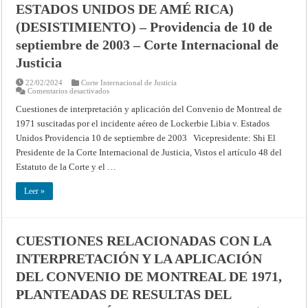
ESTADOS UNIDOS DE AMÉ RICA)
(DESISTIMIENTO) – Providencia de 10 de
septiembre de 2003 – Corte Internacional de
Justicia
22/02/2024
Corte Internacional de Justicia
en
Comentarios desactivados
CUESTIONES
RELACIONADAS
Cuestiones de interpretación y aplicación del Convenio de Montreal de
CON
1971 suscitadas por el incidente aéreo de Lockerbie Libia v. Estados
LA
INTERPRETACIÓN
Unidos Providencia 10 de septiembre de 2003 Vicepresidente: Shi El
Y
LA
Presidente de la Corte Internacional de Justicia, Vistos el artículo 48 del
APLICACIÓN
DEL
Estatuto de la Corte y el …
CONVENIO
DE
MONTREAL
Leer »
DE
1971,
PLANTEADAS
DE
RESULTAS
CUESTIONES RELACIONADAS CON LA
DEL
INCIDENTE
INTERPRETACIÓN Y LA APLICACIÓN
AÉREO
DE
LOCKERBIE
DEL CONVENIO DE MONTREAL DE 1971,
(LA
JAMAHIRIYA
PLANTEADAS DE RESULTAS DEL
ÁRABE
LIBIA