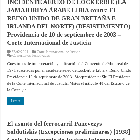
INCIDENTE AÉREO DE LOCKERBIE (LA
contra
LOS
JAMAHIRIYA ÁRABE LIBIA contra EL
ESTADOS
UNIDOS
REINO UNIDO DE GRAN BRETAÑA E
DE
AMÉ
IRLANDA DEL NORTE) (DESISTIMIENTO)
RICA)
(DESISTIMIENTO)
–
Providencia de 10 de septiembre de 2003 –
Providencia
de
Corte Internacional de Justicia
10
de
septiembre
22/02/2024
Corte Internacional de Justicia
de
en
Comentarios desactivados
2003
CUESTIONES
–
RELACIONADAS
Cuestiones de interpretación y aplicación del Convenio de Montreal de
Corte
CON
1971 suscitadas por el incidente aéreo de Lockerbie Libia v. Reino Unido
Internacional
LA
de
INTERPRETACIÓN
Providencia 10 de septiembre de 2003 Vicepresidente: Shi El Presidente
Justicia
Y
LA
de la Corte Internacional de Justicia, Vistos el artículo 48 del Estatuto de
APLICACIÓN
DEL
la Corte y el …
CONVENIO
DE
MONTREAL
Leer »
DE
1971,
PLANTEADAS
DE
RESULTAS
El asunto del ferrocarril Panevezys-
DEL
INCIDENTE
Saldutiskis (Excepciones preliminares) [1938]
AÉREO
DE
LOCKERBIE
Corte Permanente de Justicia Internacional,