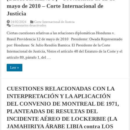
mayo de 2010 – Corte Internacional de
Justicia
24/02/2024
Corte Internacional de Justicia
en
Comentarios desactivados
CIERTAS
CUESTIONES
Ciertas cuestiones relativas a las relaciones diplomáticas Honduras v.
REFERENTES
Brasil Providencia 12 de mayo de 2010 Presidente: Owada Representado
A
LAS
por: Honduras: Sr. Julio Rendón Barnica. El Presidente de la Corte
RELACIONES
DIPLOMÁTICAS
Internacional de Justicia, Vistos el artículo 48 del Estatuto de la Corte y el
(HONDURAS
CONTRA
artículo 89, párrafo 1, del …
BRASIL)
[DESISTIMIENTO]
–
Leer »
Providencia
de
12
de
mayo
CUESTIONES RELACIONADAS CON LA
de
2010
INTERPRETACIÓN Y LA APLICACIÓN
–
Corte
Internacional
DEL CONVENIO DE MONTREAL DE 1971,
de
Justicia
PLANTEADAS DE RESULTAS DEL
INCIDENTE AÉREO DE LOCKERBIE (LA
JAMAHIRIYA ÁRABE LIBIA contra LOS