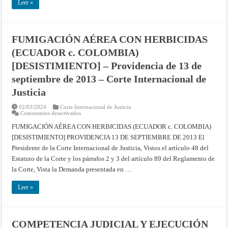
Leer »
EL
ASUNTO
RELATIVO
A
LA
SOBERANÍA
FUMIGACIÓN AÉREA CON HERBICIDAS
SOBRE
PEDRA
(ECUADOR c. COLOMBIA)
BRANCA/PULAU
BATU
[DESISTIMIENTO] – Providencia de 13 de
PUTEH,
MIDDLE
ROCKS
septiembre de 2013 – Corte Internacional de
Y
SOUTH
Justicia
LEDGE
(MALASIA/SINGAPUR)
(MALASIA
02/03/2024
Corte Internacional de Justicia
c.
en
Comentarios desactivados
SINGAPUR)
FUMIGACIÓN
[DESISTIMIENTO]
AÉREA
FUMIGACIÓN AÉREA CON HERBICIDAS (ECUADOR c. COLOMBIA)
Providencia
CON
[DESISTIMIENTO] PROVIDENCIA 13 DE SEPTIEMBRE DE 2013 El
de
HERBICIDAS
29
(ECUADOR
Presidente de la Corte Internacional de Justicia, Vistos el artículo 48 del
de
c.
mayo
COLOMBIA)
Estatuto de la Corte y los párrafos 2 y 3 del artículo 89 del Reglamento de
de
[DESISTIMIENTO]
2018
–
la Corte, Vista la Demanda presentada en …
–
Providencia
Resúmenes
de
de
13
Leer »
los
de
fallos,
septiembre
opiniones
de
consultivas
2013
y
–
COMPETENCIA JUDICIAL Y EJECUCIÓN
providencias
Corte