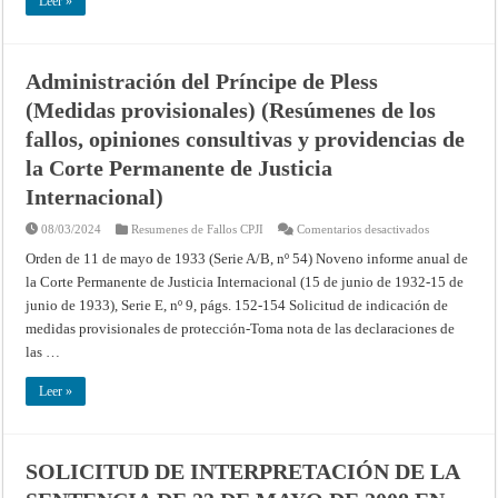
Leer »
de
la
Corte
Permanente
de
Justicia
Administración del Príncipe de Pless
Internacional
(Medidas provisionales) (Resúmenes de los
fallos, opiniones consultivas y providencias de
la Corte Permanente de Justicia
Internacional)
en
08/03/2024
Resumenes de Fallos CPJI
Comentarios desactivados
Administraci
del
Orden de 11 de mayo de 1933 (Serie A/B, nº 54) Noveno informe anual de
Príncipe
la Corte Permanente de Justicia Internacional (15 de junio de 1932-15 de
de
Pless
junio de 1933), Serie E, nº 9, págs. 152-154 Solicitud de indicación de
(Medidas
provisionales
medidas provisionales de protección-Toma nota de las declaraciones de
(Resúmenes
de
las …
los
fallos,
opiniones
Leer »
consultivas
y
providencias
de
la
SOLICITUD DE INTERPRETACIÓN DE LA
Corte
Permanente
de