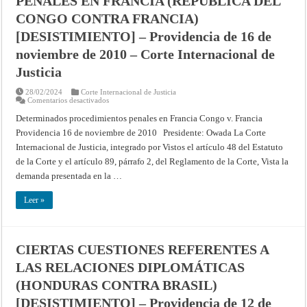
PENALES EN FRANCIA (REPÚBLICA DEL
2011
–
CONGO CONTRA FRANCIA)
Corte
Internacional
[DESISTIMIENTO] – Providencia de 16 de
de
Justicia
noviembre de 2010 – Corte Internacional de
Justicia
28/02/2024
Corte Internacional de Justicia
en
Comentarios desactivados
DETERMINADOS
PROCEDIMIENTOS
Determinados procedimientos penales en Francia Congo v. Francia
PENALES
Providencia 16 de noviembre de 2010 Presidente: Owada La Corte
EN
FRANCIA
Internacional de Justicia, integrado por Vistos el artículo 48 del Estatuto
(REPÚBLICA
DEL
de la Corte y el artículo 89, párrafo 2, del Reglamento de la Corte, Vista la
CONGO
CONTRA
demanda presentada en la …
FRANCIA)
[DESISTIMIENTO]
–
Leer »
Providencia
de
16
de
noviembre
CIERTAS CUESTIONES REFERENTES A
de
2010
LAS RELACIONES DIPLOMÁTICAS
–
Corte
Internacional
(HONDURAS CONTRA BRASIL)
de
Justicia
[DESISTIMIENTO] – Providencia de 12 de