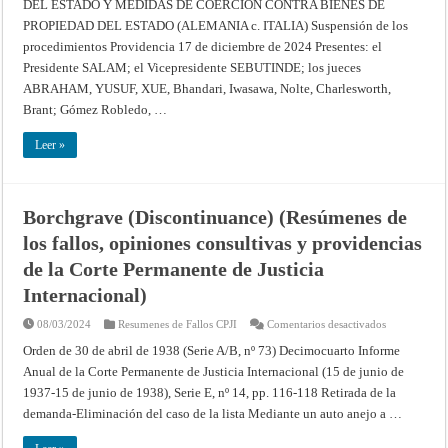
DEL ESTADO Y MEDIDAS DE COERCIÓN CONTRA BIENES DE
LAS
INMUNIDADES
PROPIEDAD DEL ESTADO (ALEMANIA c. ITALIA) Suspensión de los
JURISDICCIONALES
DEL
procedimientos Providencia 17 de diciembre de 2024 Presentes: el
ESTADO
Y
Presidente SALAM; el Vicepresidente SEBUTINDE; los jueces
MEDIDAS
ABRAHAM, YUSUF, XUE, Bhandari, Iwasawa, Nolte, Charlesworth,
DE
COERCIÓN
Brant; Gómez Robledo, …
CONTRA
BIENES
DE
Leer »
PROPIEDAD
DEL
ESTADO
(ALEMANIA
c.
ITALIA)
Borchgrave (Discontinuance) (Resúmenes de
–
Suspensión
los fallos, opiniones consultivas y providencias
de
los
de la Corte Permanente de Justicia
procedimientos
–
Internacional)
Providencia
de
17
en
08/03/2024
Resumenes de Fallos CPJI
Comentarios desactivados
de
Borchgrave
diciembre
(Discontinua
Orden de 30 de abril de 1938 (Serie A/B, nº 73) Decimocuarto Informe
de
(Resúmenes
2024
Anual de la Corte Permanente de Justicia Internacional (15 de junio de
de
–
los
Corte
1937-15 de junio de 1938), Serie E, nº 14, pp. 116-118 Retirada de la
fallos,
Internacional
opiniones
demanda-Eliminación del caso de la lista Mediante un auto anejo a …
de
consultivas
Justicia
y
providencias