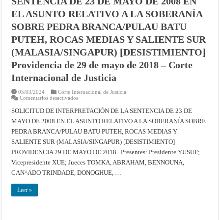
SENTENCIA DE 23 DE MAYO DE 2008 EN
Justicia
Internacional
EL ASUNTO RELATIVO A LA SOBERANÍA
SOBRE PEDRA BRANCA/PULAU BATU
PUTEH, ROCAS MEDIAS Y SALIENTE SUR
(MALASIA/SINGAPUR) [DESISTIMIENTO]
Providencia de 29 de mayo de 2018 – Corte
Internacional de Justicia
05/03/2024
Corte Internacional de Justicia
en
Comentarios desactivados
SOLICITUD
DE
SOLICITUD DE INTERPRETACIÓN DE LA SENTENCIA DE 23 DE
INTERPRETACIÓN
MAYO DE 2008 EN EL ASUNTO RELATIVO A LA SOBERANÍA SOBRE
DE
LA
PEDRA BRANCA/PULAU BATU PUTEH, ROCAS MEDIAS Y
SENTENCIA
DE
SALIENTE SUR (MALASIA/SINGAPUR) [DESISTIMIENTO]
23
DE
PROVIDENCIA 29 DE MAYO DE 2018 Presentes: Presidente YUSUF;
MAYO
Vicepresidente XUE; Jueces TOMKA, ABRAHAM, BENNOUNA,
DE
2008
CAN^ADO TRINDADE, DONOGHUE, …
EN
EL
ASUNTO
Leer »
RELATIVO
A
LA
SOBERANÍA
SOBRE