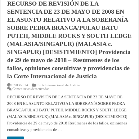
PEDRA
RECURSO DE REVISIÓN DE LA
BRANCA/PULAU
BATU
SENTENCIA DE 23 DE MAYO DE 2008 EN
PUTEH,
ROCAS
EL ASUNTO RELATIVO A LA SOBERANÍA
MEDIAS
Y
SOBRE PEDRA BRANCA/PULAU BATU
SALIENTE
SUR
PUTEH, MIDDLE ROCKS Y SOUTH LEDGE
(MALASIA/SINGAPUR)
[DESISTIMIENTO]
Providencia
(MALASIA/SINGAPUR) (MALASIA c.
de
29
SINGAPUR) [DESISTIMIENTO] Providencia
de
mayo
de 29 de mayo de 2018 – Resúmenes de los
de
2018
fallos, opiniones consultivas y providencias de
–
Corte
la Corte Internacional de Justicia
Internacional
de
Justicia
02/03/2024
Corte Internacional de Justicia
en
Comentarios desactivados
RECURSO
DE
RECURSO DE REVISIÓN DE LA SENTENCIA DE 23 DE MAYO DE
REVISIÓN
2008 EN EL ASUNTO RELATIVO A LA SOBERANÍA SOBRE PEDRA
DE
LA
BRANCA/PULAU BATU PUTEH, MIDDLE ROCKS Y SOUTH LEDGE
SENTENCIA
DE
(MALASIA/SINGAPUR) (MALASIA c. SINGAPUR) [DESISTIMIENTO]
23
DE
Providencia de 29 de mayo de 2018 Resúmenes de los fallos, opiniones
MAYO
consultivas y providencias de …
DE
2008
EN