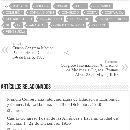
Tags
AMÉRICA
BOLIVIA
BRASIL
CHILE
COLOMBIA
COMISIÓN
CONCLUSIONES
CONGRESO
COSTA
COSTA RICA
DEL MINISTERIO
EL CONGRESO
EL SALVADOR
ESTADOS UNIDOS
III
IX
PARAGUAY
QUINTO CONGRESO
TRATADO
VENEZUELA
Anterior
Cuarto Congreso Médico
Panamericano. Ciudad de Panamá,
3-6 de Enero, 1905
Siguiente
Congreso Internacional Americano
de Medicina e Higiene. Buenos
Aires, 25 de Mayo-, 1910
Artículos Relacionados
Primera Conferencia Interamericana de Educación Económica
y Comercial. La Habana, 24-28 de Diciembre, 1940
20/10/2014
Cuarto Congreso Postal de las Américas y España. Ciudad de
Panamá, 1°-22 de Diciembre, 1936
28/02/2014