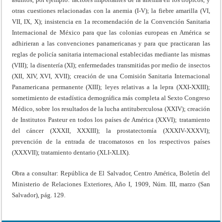
otras cuestiones relacionadas con la anemia (I-V); la fiebre amarilla (VI,
VII, IX, X); insistencia en 1a recomendación de la Convención Sanitaria
Internacional de México para que las colonias europeas en América se
adhirieran a las convenciones panamericanas y para que practicaran las
reglas de policía sanitaria internacional establecidas mediante las mismas
(VIII); la disentería (XI); enfermedades transmitidas por medio de insectos
(XII, XIV, XVI, XVII); creación de una Comisión Sanitaria Internacional
Panamericana permanente (XIII); leyes relativas a la lepra (XXI-XXIII);
sometimiento de estadística demográfica más completa al Sexto Congreso
Médico, sobre los resultados de la lucha antituberculosa (XXIV); creación
de Institutos Pasteur en todos los países de América (XXVI); tratamiento
del cáncer (XXXII, XXXIII); la prostatectomía (XXXIV-XXXVI);
prevención de la entrada de tracomatosos en los respectivos países
(XXXVII); tratamiento dentario (XLI-XLIX).
Obra a consultar: República de El Salvador, Centro América, Boletín del
Ministerio de Relaciones Exteriores, Año I, 1909, Núm. III, marzo (San
Salvador), pág. 129.