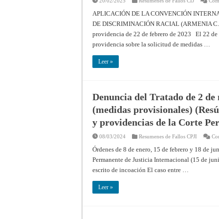
20/02/2025
Resumenes de Fallos CIJ
Come
APLICACIÓN DE LA CONVENCIÓN INTERN
DE DISCRIMINACIÓN RACIAL (ARMENIA C. 
providencia de 22 de febrero de 2023 El 22 de f
providencia sobre la solicitud de medidas …
Leer »
Denuncia del Tratado de 2 de
(medidas provisionales) (Resúm
y providencias de la Corte Pe
08/03/2024
Resumenes de Fallos CPJI
Com
Órdenes de 8 de enero, 15 de febrero y 18 de jun
Permanente de Justicia Internacional (15 de jun
escrito de incoación El caso entre …
Leer »