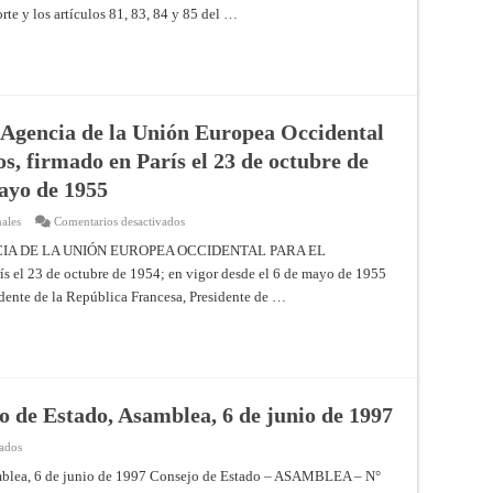
ENTRE
orte y los artículos 81, 83, 84 y 85 del …
EL
CAMERÚN
Y
NIGERIA
(EL
CAMERÚN
CONTRA
NIGERIA)
(Solicitud
 Agencia de la Unión Europea Occidental
de
permiso
, firmado en París el 23 de octubre de
para
intervenir
mayo de 1955
presentada
por
Guinea
en
ales
Comentarios desactivados
Ecuatorial)
Protocolo
–
número
A DE LA UNIÓN EUROPEA OCCIDENTAL PARA EL
Providencia
IV
de
23 de octubre de 1954; en vigor desde el 6 de mayo de 1955
sobre
21
la
de
idente de la República Francesa, Presidente de …
Agencia
octubre
de
de
la
1999
Unión
–
Europea
Corte
Occidental
Internacional
para
de
el
Justicia
Control
 de Estado, Asamblea, 6 de junio de 1997
de
Armamentos,
firmado
en
vados
en
Asunto
París
M.
mblea, 6 de junio de 1997 Consejo de Estado – ASAMBLEA – N°
el
Aquarone