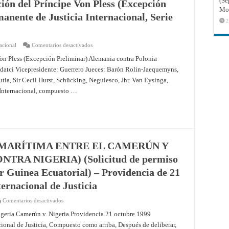
(Sé
ción del Príncipe Von Pless (Excepción
la
provisionales)
Mon
Corte
(Resúmenes
anente de Justicia Internacional, Serie
Internacional
de
2
de
los
Justicia
fallos,
opiniones
consultivas
en
acional
Comentarios desactivados
y
Caso
providencias
relativo
Von Pless (Excepción Preliminar) Alemania contra Polonia
de
a
la
datci Vicepresidente: Guerrero Jueces: Barón Rolin-Jaequemyns,
la
Corte
Administración
Permanente
ia, Sir Cecil Hurst, Schücking, Negulesco, Jhr. Van Eysinga,
del
de
Príncipe
 Internacional, compuesto …
Justicia
Von
Internacional)
Pless
(Excepción
Preliminar)
[1933]
Corte
Permanente
de
Justicia
MARÍTIMA ENTRE EL CAMERÚN Y
Internacional,
Serie
RA NIGERIA) (Solicitud de permiso
A/B,
No.
r Guinea Ecuatorial) – Providencia de 21
52
ternacional de Justicia
en
Comentarios desactivados
FRONTERA
TERRESTRE
Nigeria Camerún v. Nigeria Providencia 21 octubre 1999
Y
ional de Justicia, Compuesto como arriba, Después de deliberar,
MARÍTIMA