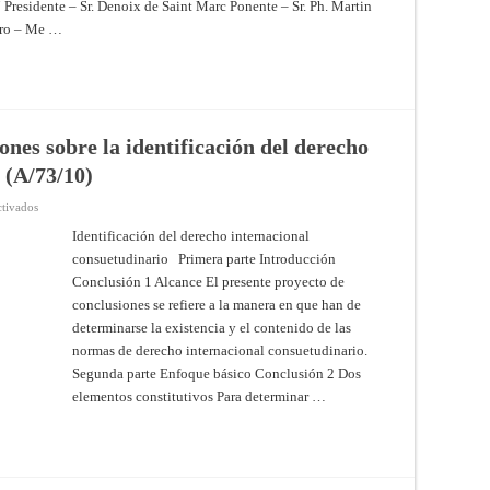
Presidente – Sr. Denoix de Saint Marc Ponente – Sr. Ph. Martin
23
–
de
Consejo
ero – Me …
octubre
de
de
Estado,
1954;
Asamblea,
en
6
vigor
de
desde
junio
el
de
6
1997
de
ones sobre la identificación del derecho
mayo
de
 (A/73/10)
1955
en
ctivados
Texto
del
Identificación del derecho internacional
proyecto
consuetudinario Primera parte Introducción
de
conclusiones
Conclusión 1 Alcance El presente proyecto de
sobre
la
conclusiones se refiere a la manera en que han de
identificación
del
determinarse la existencia y el contenido de las
derecho
normas de derecho internacional consuetudinario.
internacional
consuetudinario
Segunda parte Enfoque básico Conclusión 2 Dos
(A/73/10)
elementos constitutivos Para determinar …