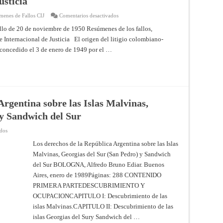
usticia
y
providencias
de
en
menes de Fallos CIJ
Comentarios desactivados
la
CASO
Corte
RELATIVO
e 20 de noviembre de 1950 Resúmenes de los fallos,
Internacional
AL
de
e Internacional de Justicia El origen del litigio colombiano-
DERECHO
Justicia
DE
o concedido el 3 de enero de 1949 por el …
ASILO
Fallo
de
20
de
noviembre
de
1950
–
Argentina sobre las Islas Malvinas,
Resúmenes
de
 y Sandwich del Sur
los
fallos,
opiniones
en
ados
consultivas
Los
y
derechos
Los derechos de la República Argentina sobre las Islas
providencias
de
de
Malvinas, Georgias del Sur (San Pedro) y Sandwich
la
la
República
del Sur BOLOGNA, Alfredo Bruno Ediar. Buenos
Corte
Argentina
Internacional
sobre
Aires, enero de 1989Páginas: 288 CONTENIDO
de
las
Justicia
Islas
PRIMERA PARTEDESCUBRIMIENTO Y
Malvinas,
OCUPACIONCAPITULO I: Descubrimiento de las
Georgias
del
islas Malvinas.CAPITULO II: Descubrimiento de las
Sur
(San
islas Georgias del Sury Sandwich del …
Pedro)