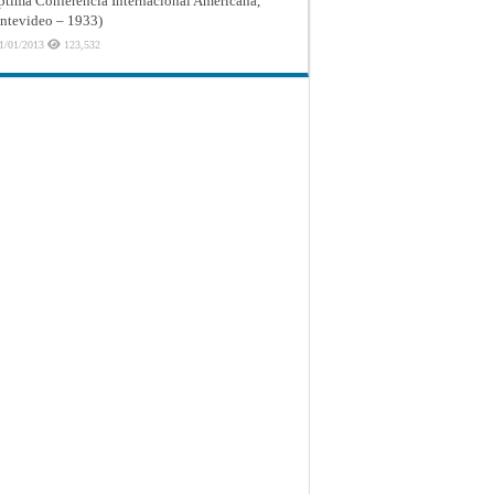
ptima Conferencia Internacional Americana,
tevideo – 1933)
1/01/2013
123,532