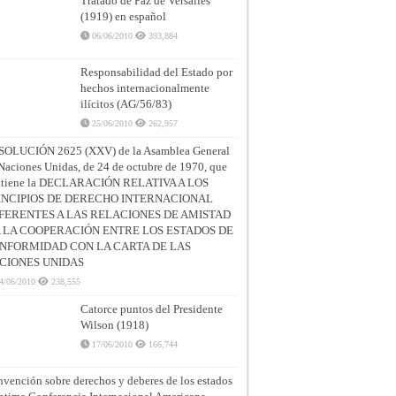
Tratado de Paz de Versalles
(1919) en español
06/06/2010
393,884
Responsabilidad del Estado por
hechos internacionalmente
ilícitos (AG/56/83)
25/06/2010
262,957
SOLUCIÓN 2625 (XXV) de la Asamblea General
Naciones Unidas, de 24 de octubre de 1970, que
ntiene la DECLARACIÓN RELATIVA A LOS
INCIPIOS DE DERECHO INTERNACIONAL
FERENTES A LAS RELACIONES DE AMISTAD
A LA COOPERACIÓN ENTRE LOS ESTADOS DE
NFORMIDAD CON LA CARTA DE LAS
CIONES UNIDAS
4/06/2010
238,555
Catorce puntos del Presidente
Wilson (1918)
17/06/2010
166,744
vención sobre derechos y deberes de los estados