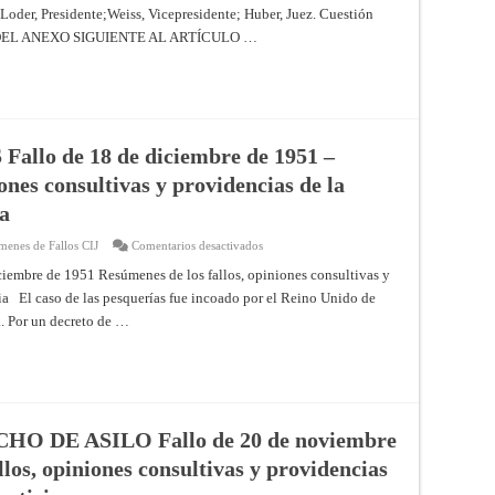
del
s Loder, Presidente;Weiss, Vicepresidente; Huber, Juez. Cuestión
Anexo
Siguiente
 DEL ANEXO SIGUIENTE AL ARTÍCULO …
al
Artículo
179
del
Tratado
de
Neuilly
[1924]
Corte
lo de 18 de diciembre de 1951 –
Permanente
de
ones consultivas y providencias de la
Justicia
Internacional,
ia
Serie
A,
No.
en
menes de Fallos CIJ
Comentarios desactivados
3
CASO
DE
bre de 1951 Resúmenes de los fallos, opiniones consultivas y
LAS
cia El caso de las pesquerías fue incoado por el Reino Unido de
PESQUERÍAS
Fallo
a. Por un decreto de …
de
18
de
diciembre
de
1951
–
Resúmenes
de
 DE ASILO Fallo de 20 de noviembre
los
fallos,
los, opiniones consultivas y providencias
opiniones
consultivas