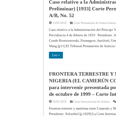
Caso relativo a la Administra
Preliminar) [1933] Corte Perm
A/B, No. 52
13/02/2024
Corte Permanente de Justicia Intern
Caso relativo a la Administración del Príncipe 
Providencia 4 de febrero de 1933 Presidente: A
Conde Rostworowski, Fromageot, Anzilotti, Urrut
Wang [p11] El Tribunal Permanente de Justicia
Leer »
FRONTERA TERRESTRE Y 
NIGERIA (EL CAMERÚN CONT
para intervenir presentada po
de octubre de 1999 – Corte In
20/01/2024
Corte Internacional de Justicia
Frontera terrestre y marítima entre Camerún y 
Presidente: Schwebel [p.1029] La Corte Internac