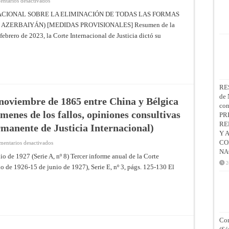
ntarios desactivados
APLICACIÓN
DE
ACIONAL SOBRE LA ELIMINACIÓN DE TODAS LAS FORMAS
LA
AZERBAIYÁN) [MEDIDAS PROVISIONALES] Resumen de la
CONVENCIÓN
INTERNACIONAL
ebrero de 2023, la Corte Internacional de Justicia dictó su
SOBRE
LA
ELIMINACIÓN
DE
TODAS
LAS
FORMAS
DE
DISCRIMINACIÓN
RE
RACIAL
de 
(ARMENIA
 noviembre de 1865 entre China y Bélgica
C.
co
AZERBAIYÁN)
enes de los fallos, opiniones consultivas
PR
[MEDIDAS
PROVISIONALES]
RE
rmanente de Justicia Internacional)
Providencia
Y 
de
22
CO
en
entarios desactivados
de
Denuncia
NA
febrero
del
io de 1927 (Serie A, nº 8) Tercer informe anual de la Corte
de
Tratado
2
2023
io de 1926-15 de junio de 1927), Serie E, nº 3, págs. 125-130 El
de
–
2
Resúmenes
de
de
noviembre
los
de
fallos,
1865
opiniones
entre
consultivas
China
y
y
Con
providencias
Bélgica
de
(medidas