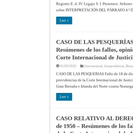
Registro E. d. IV. Legajo S. I. Presentes: Señore
sobre INTERPRETACIÓN DEL PÁRRAFO 4.º
Leer »
CASO DE LAS PESQUERÍAS Fal
Resúmenes de los fallos, opini
Corte Internacional de Justic
01/05/2020
Internacional
,
Jurisprudencia
,
Resu
CASO DE LAS PESQUERIAS Fallo de 18 de diciem
providencias de la Corte Internacional de Justi
Gran Bretaña e Irlanda del Norte contra No­rueg
Leer »
CASO RELATIVO AL DERECHO
de 1950 – Resúmenes de los fal