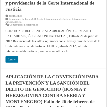
y providencias de la Corte Internacional de
Justicia
18/01/2020
Resumenes de Fallos CIJ
,
Corte Internacional de Justicia
,
Internacional
,
Jurisprudencia
en
Comentarios desactivados
CUESTIONES
REFERENTES
CUESTIONES REFERENTES A LA OBLIGACIÓN DE JUZGAR O
A
EXTRADITAR (BÉLGICA CONTRA SENEGAL) Fallo de 20 de julio de
LA
OBLIGACIÓN
2012 Resúmenes de los fallos, opiniones consultivas y providencias de la
DE
JUZGAR
Corte Internacional de Justicia El 20 de julio de 2012, la Corte
O
EXTRADITAR
Internacional de Justicia pronunció su fallo en la …
(BÉLGICA
CONTRA
SENEGAL)
Leer »
Fallo
de
20
de
julio
APLICACIÓN DE LA CONVENCIÓN PARA
de
2012
LA PREVENCIÓN Y LA SANCIÓN DEL
–
Resúmenes
de
DELITO DE GENOCIDIO (BOSNIA Y
los
fallos,
HERZEGOVINA CONTRA SERBIA Y
opiniones
consultivas
MONTENEGRO) Fallo de 26 de febrero de
y
providencias