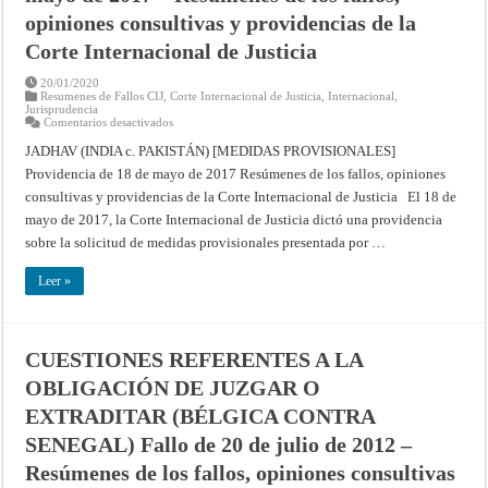
1999
opiniones consultivas y providencias de la
–
Resúmenes
Corte Internacional de Justicia
de
los
fallos,
20/01/2020
opiniones
Resumenes de Fallos CIJ
,
Corte Internacional de Justicia
,
Internacional
,
consultivas
Jurisprudencia
y
en
Comentarios desactivados
providencias
JADHAV
de
(INDIA
JADHAV (INDIA c. PAKISTÁN) [MEDIDAS PROVISIONALES]
la
c.
Corte
Providencia de 18 de mayo de 2017 Resúmenes de los fallos, opiniones
PAKISTÁN)
Internacional
[MEDIDAS
consultivas y providencias de la Corte Internacional de Justicia El 18 de
de
PROVISIONALES]
Justicia
Providencia
mayo de 2017, la Corte Internacional de Justicia dictó una providencia
de
18
sobre la solicitud de medidas provisionales presentada por …
de
mayo
de
Leer »
2017
–
Resúmenes
de
los
CUESTIONES REFERENTES A LA
fallos,
opiniones
OBLIGACIÓN DE JUZGAR O
consultivas
y
providencias
EXTRADITAR (BÉLGICA CONTRA
de
la
SENEGAL) Fallo de 20 de julio de 2012 –
Corte
Internacional
Resúmenes de los fallos, opiniones consultivas
de
Justicia