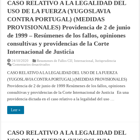
CASO RELATIVO A LA LEGALIDAD DEL
de
Justicia
USO DE LA FUERZA (YUGOSLAVIA
CONTRA PORTUGAL) (MEDIDAS
PROVISIONALES) Providencia de 2 de junio
de 1999 – Resúmenes de los fallos, opiniones
consultivas y providencias de la Corte
Internacional de Justicia
24/10/2020
Resumenes de Fallos CIJ
,
Internacional
,
Jurisprudencia
en
Comentarios desactivados
CASO
RELATIVO
CASO RELATIVO A LA LEGALIDAD DEL USO DE LA FUERZA
A
(YUGOSLAVIA CONTRA PORTUGAL) (MEDIDAS PROVISIONALES)
LA
LEGALIDAD
Providencia de 2 de junio de 1999 Resúmenes de los fallos, opiniones
DEL
USO
consultivas y providencias de la Corte Internacional de Justicia En una
DE
LA
providencia dictada en el caso relativo a la legalidad del uso …
FUERZA
(YUGOSLAVIA
CONTRA
Leer »
PORTUGAL)
(MEDIDAS
PROVISIONALES)
Providencia
de
CASO RELATIVO A LA LEGALIDAD DEL
2
de
junio