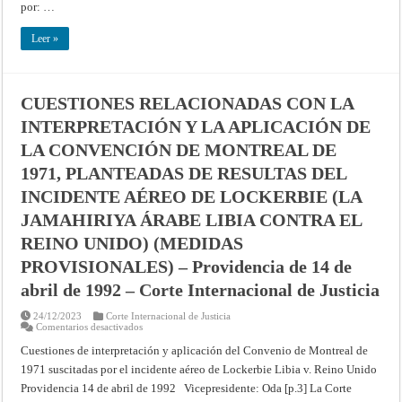
por: …
DE
1971,
PLANTEADAS
Leer »
DE
RESULTAS
DEL
INCIDENTE
AÉREO
DE
CUESTIONES RELACIONADAS CON LA
LOCKERBIE
(LA
INTERPRETACIÓN Y LA APLICACIÓN DE
JAMAHIRIYA
ÁRABE
LA CONVENCIÓN DE MONTREAL DE
LIBIA
CONTRA
1971, PLANTEADAS DE RESULTAS DEL
LOS
ESTADOS
INCIDENTE AÉREO DE LOCKERBIE (LA
UNIDOS
DE
AMÉRICA)
JAMAHIRIYA ÁRABE LIBIA CONTRA EL
(EXCEPCIONES
PRELIMINARES)
REINO UNIDO) (MEDIDAS
Fallo
de
PROVISIONALES) – Providencia de 14 de
27
de
abril de 1992 – Corte Internacional de Justicia
febrero
de
1998
24/12/2023
Corte Internacional de Justicia
en
Comentarios desactivados
CUESTIONES
RELACIONADAS
Cuestiones de interpretación y aplicación del Convenio de Montreal de
CON
1971 suscitadas por el incidente aéreo de Lockerbie Libia v. Reino Unido
LA
INTERPRETACIÓN
Providencia 14 de abril de 1992 Vicepresidente: Oda [p.3] La Corte
Y
LA