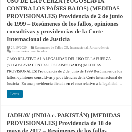
USO DE LA FUERZA (YUGOSLAVIA
de
1999
CONTRA LOS PAÍSES BAJOS) (MEDIDAS
–
Resúmenes
PROVISIONALES) Providencia de 2 de junio
de
los
de 1999 – Resúmenes de los fallos, opiniones
fallos,
opiniones
consultivas y providencias de la Corte
consultivas
y
Internacional de Justicia
providencias
de
la
24/10/2020
Resumenes de Fallos CIJ
,
Internacional
,
Jurisprudencia
Corte
en
Comentarios desactivados
Internacional
CASO
de
RELATIVO
CASO RELATIVO A LA LEGALIDAD DEL USO DE LA FUERZA
Justicia
A
(YUGOSLAVIA CONTRA LOS PAÍSES BAJOS) (MEDIDAS
LA
LEGALIDAD
PROVISIONALES) Providencia de 2 de junio de 1999 Resúmenes de los
DEL
USO
fallos, opiniones consultivas y providencias de la Corte Internacional de
DE
LA
Justicia En una providencia dictada en el caso relativo a la legalidad …
FUERZA
(YUGOSLAVIA
CONTRA
Leer »
LOS
PAÍSES
BAJOS)
(MEDIDAS
PROVISIONALES)
JADHAV (INDIA c. PAKISTÁN) [MEDIDAS
Providencia
de
PROVISIONALES] Providencia de 18 de
2
de
junio
mayo de 2017 – Resúmenes de los fallos,
de