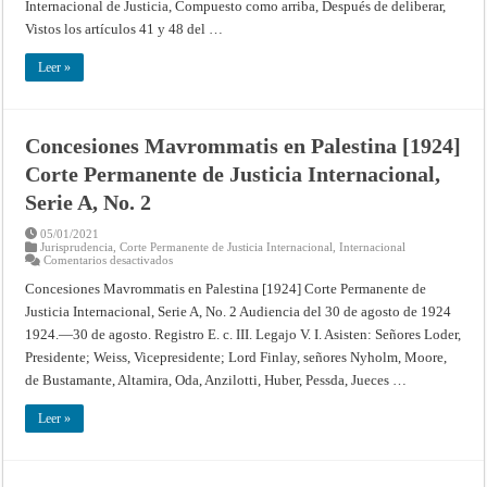
Internacional de Justicia, Compuesto como arriba, Después de deliberar,
APLICACIÓN
DE
Vistos los artículos 41 y 48 del …
LA
CONVENCIÓN
DE
Leer »
MONTREAL
DE
1971,
PLANTEADAS
DE
Concesiones Mavrommatis en Palestina [1924]
RESULTAS
DEL
Corte Permanente de Justicia Internacional,
INCIDENTE
AÉREO
DE
Serie A, No. 2
LOCKERBIE
(LA
05/01/2021
JAMAHIRIYA
Jurisprudencia
,
Corte Permanente de Justicia Internacional
ÁRABE
,
Internacional
en
Comentarios desactivados
LIBIA
Concesiones
CONTRA
Mavrommatis
EL
Concesiones Mavrommatis en Palestina [1924] Corte Permanente de
en
REINO
Justicia Internacional, Serie A, No. 2 Audiencia del 30 de agosto de 1924
Palestina
UNIDO)
[1924]
(MEDIDAS
1924.—30 de agosto. Registro E. c. III. Legajo V. I. Asisten: Señores Loder,
Corte
PROVISIONALES)
Permanente
–
Presidente; Weiss, Vicepresidente; Lord Finlay, señores Nyholm, Moore,
de
Providencia
Justicia
de
de Bustamante, Altamira, Oda, Anzilotti, Huber, Pessda, Jueces …
Internacional,
14
Serie
de
A,
abril
Leer »
No.
de
2
1992
–
Corte
Internacional