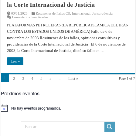
consultivas
la Corte Internacional de Justicia
y
providencias
de
03/01/2020
Resumenes de Fallos CIJ
,
Internacional
,
Jurisprudencia
la
en
Comentarios desactivados
Corte
PLATAFORMAS
Internacional
PETROLERAS
PLATAFORMAS PETROLERAS (LA REPÚBLICA ISLÁMICA DEL IRÁN
de
(LA
Justicia
CONTRA LOS ESTADOS UNIDOS DE AMÉRICA) Fallo de 6 de
REPÚBLICA
ISLÁMICA
noviembre de 2003 Resúmenes de los fallos, opiniones consultivas y
DEL
IRÁN
providencias de la Corte Internacional de Justicia El 6 de noviembre de
contra
los
2003, la Corte Internacional de Justicia, dictó su fallo en …
ESTADOS
UNIDOS
DE
Leer »
AMÉRICA)
Fallo
de
6
1
2
3
4
5
»
...
Last »
Page 1 of 7
de
noviembre
de
2003
Próximos eventos
–
Resúmenes
de
los
No hay eventos programados.
fallos,
Aviso
opiniones
consultivas
y
providencias
de
la
Corte