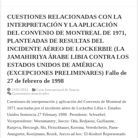
–
Providencia
de
2
CUESTIONES RELACIONADAS CON LA
de
junio
INTERPRETACIÓN Y LA APLICACIÓN
de
1999
DEL CONVENIO DE MONTREAL DE 1971,
–
Corte
Internacional
PLANTEADAS DE RESULTAS DEL
de
Justicia
INCIDENTE AÉREO DE LOCKERBIE (LA
JAMAHIRIYA ÁRABE LIBIA CONTRA LOS
ESTADOS UNIDOS DE AMÉRICA)
(EXCEPCIONES PRELIMINARES) Fallo de
27 de febrero de 1998
10/01/2024
Corte Internacional de Justicia
en
Comentarios desactivados
CUESTIONES
RELACIONADAS
Cuestiones de interpretación y aplicación del Convenio de Montreal de
CON
1971 suscitadas por el incidente aéreo de Lockerbie Libia v. Estados
LA
INTERPRETACIÓN
Unidos Sentencia 27 February 1998 Presidente: Schwebel;
Y
LA
Vicepresidente: Weeramantry; Jueces: Oda, Bedjaoui, Guillaume,
APLICACIÓN
DEL
Ranjeva, Herczegh, Shi, Fleischhauer, Koroma, Vereshchetin, Parra-
CONVENIO
Aranguren, Kooijmans, Rezek; Jueces ad hoc: El-Kosheri Representado
DE
MONTREAL