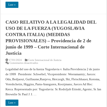
DE
Leer »
LOS
NIÑOS
–
Fallo
de
28
CASO RELATIVO A LA LEGALIDAD DEL
de
noviembre
USO DE LA FUERZA (YUGOSLAVIA
de
1958
CONTRA ITALIA) (MEDIDAS
–
Corte
Internacional
PROVISIONALES) – Providencia de 2 de
de
Justicia
junio de 1999 – Corte Internacional de
Justicia
17/01/2024
Corte Internacional de Justicia
en
Comentarios desactivados
CASO
RELATIVO
Legalidad del uso de la fuerza Yugoslavia v. Italia Providencia 2 de junio
A
de 1999 Presidente: Schwebel; Vicepresidente: Weeramantry; Jueces:
LA
LEGALIDAD
Oda, Bedjaoui, Guillaume,Ranjeva, Herczegh, Shi, Fleischhauer, Koroma,
DEL
USO
Vereshchetin, Higgins, Parra-Aranguren, Kooijmans; Jueces Ad Hoc:
DE
LA
Kreca. Representado por: Yugoslavia: Sr. Rodoljub Etinski, Agente; Sr. Ian
FUERZA
Brownlie Sr. Paul J. I. …
(YUGOSLAVIA
CONTRA
ITALIA)
Leer »
(MEDIDAS
PROVISIONALES)