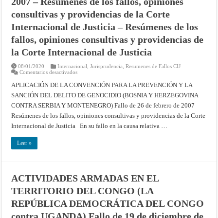
2007 – Resúmenes de los fallos, opiniones
de
la
consultivas y providencias de la Corte
Corte
Internacional
Internacional de Justicia – Resúmenes de los
de
Justicia
fallos, opiniones consultivas y providencias de
la Corte Internacional de Justicia
08/01/2020
Internacional
,
Jurisprudencia
,
Resumenes de Fallos CIJ
en
Comentarios desactivados
APLICACIÓN
DE
APLICACIÓN DE LA CONVENCIÓN PARA LA PREVENCIÓN Y LA
LA
SANCIÓN DEL DELITO DE GENOCIDIO (BOSNIA Y HERZEGOVINA
CONVENCIÓN
PARA
CONTRA SERBIA Y MONTENEGRO) Fallo de 26 de febrero de 2007
LA
PREVENCIÓN
Resúmenes de los fallos, opiniones consultivas y providencias de la Corte
Y
LA
Internacional de Justicia En su fallo en la causa relativa …
SANCIÓN
DEL
DELITO
Leer »
DE
GENOCIDIO
(BOSNIA
Y
HERZEGOVINA
ACTIVIDADES ARMADAS EN EL
CONTRA
SERBIA
TERRITORIO DEL CONGO (LA
Y
MONTENEGRO)
Fallo
REPÚBLICA DEMOCRÁTICA DEL CONGO
de
26
contra UGANDA) Fallo de 19 de diciembre de
de