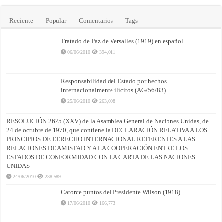
Internacional
de
Justicia
Reciente
Popular
Comentarios
Tags
Tratado de Paz de Versalles (1919) en español
06/06/2010
394,011
Responsabilidad del Estado por hechos
internacionalmente ilícitos (AG/56/83)
25/06/2010
263,008
RESOLUCIÓN 2625 (XXV) de la Asamblea General de Naciones Unidas, de
24 de octubre de 1970, que contiene la DECLARACIÓN RELATIVA A LOS
PRINCIPIOS DE DERECHO INTERNACIONAL REFERENTES A LAS
RELACIONES DE AMISTAD Y A LA COOPERACIÓN ENTRE LOS
ESTADOS DE CONFORMIDAD CON LA CARTA DE LAS NACIONES
UNIDAS
24/06/2010
238,589
Catorce puntos del Presidente Wilson (1918)
17/06/2010
166,773