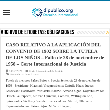
Archivo de Etiquetas:
obligaciones
CASO RELATIVO A LA APLICACIÓN DEL
CONVENIO DE 1902 SOBRE LA TUTELA
DE LOS NIÑOS – Fallo de 28 de noviembre de
1958 – Corte Internacional de Justicia
14/02/2024
Corte Internacional de Justicia
en
Comentarios desactivados
CASO
RELATIVO
Tutela de menores Países Bajos v. Suecia Sentencia 28 de noviembre de
A
1958 Presidente: Klaestad; Vicepresidente: Zafrulla Khan; Jueces:
LA
APLICACIÓN
Basdevant, Hackworth, Winiarski, Badawi, Armand-Ugon, Kojevnikov, Sir
DEL
CONVENIO
Hersch Lauterpacht, Moreno Quintana, Cordova, Wellington Koo,
DE
1902
Spiropoulos, Sir Percy Spender; Jueces ad hoc: Sterzel, Offerhaus
SOBRE
Representado por: Países Bajos: M. W. Riphagen, …
LA
TUTELA