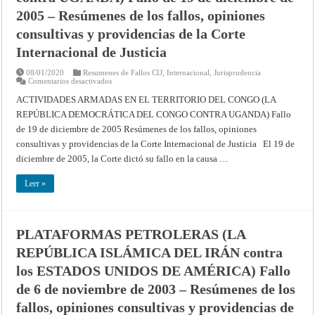
febrero
2005 – Resúmenes de los fallos, opiniones
de
2007
consultivas y providencias de la Corte
–
Resúmenes
Internacional de Justicia
de
los
fallos,
08/01/2020
Resumenes de Fallos CIJ
,
Internacional
,
Jurisprudencia
opiniones
en
Comentarios desactivados
consultivas
ACTIVIDADES
y
ARMADAS
ACTIVIDADES ARMADAS EN EL TERRITORIO DEL CONGO (LA
providencias
EN
de
REPÚBLICA DEMOCRÁTICA DEL CONGO CONTRA UGANDA) Fallo
EL
la
TERRITORIO
Corte
de 19 de diciembre de 2005 Resúmenes de los fallos, opiniones
DEL
Internacional
CONGO
consultivas y providencias de la Corte Internacional de Justicia El 19 de
de
(LA
Justicia
REPÚBLICA
diciembre de 2005, la Corte dictó su fallo en la causa …
–
DEMOCRÁTICA
Resúmenes
DEL
de
CONGO
Leer »
los
contra
fallos,
UGANDA)
opiniones
Fallo
consultivas
de
y
19
providencias
PLATAFORMAS PETROLERAS (LA
de
de
diciembre
la
REPÚBLICA ISLÁMICA DEL IRÁN contra
de
Corte
2005
Internacional
–
los ESTADOS UNIDOS DE AMÉRICA) Fallo
de
Resúmenes
Justicia
de
de 6 de noviembre de 2003 – Resúmenes de los
los
fallos,
fallos, opiniones consultivas y providencias de
opiniones