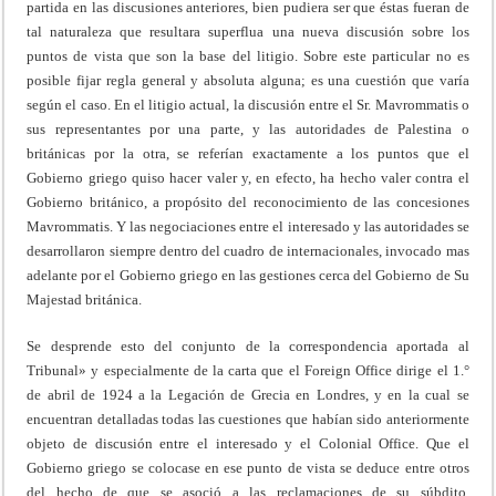
partida en las discusiones anteriores, bien pudiera ser que éstas fueran de
tal naturaleza que resultara superflua una nueva discusión sobre los
puntos de vista que son la base del litigio. Sobre este particular no es
posible fijar regla general y absoluta alguna; es una cuestión que varía
según el caso. En el litigio actual, la discusión entre el Sr. Mavrommatis o
sus representantes por una parte, y las autoridades de Palestina o
británicas por la otra, se referían exactamente a los puntos que el
Gobierno griego quiso hacer valer y, en efecto, ha hecho valer contra el
Gobierno británico, a propósito del reconocimiento de las concesiones
Mavrommatis. Y las negociaciones entre el interesado y las autoridades se
desarrollaron siempre dentro del cuadro de internacionales, invocado mas
adelante por el Gobierno griego en las gestiones cerca del Gobierno de Su
Majestad británica.
Se desprende esto del conjunto de la correspondencia aportada al
Tribunal» y especialmente de la carta que el Foreign Office dirige el 1.°
de abril de 1924 a la Legación de Grecia en Londres, y en la cual se
encuentran detalladas todas las cuestiones que habían sido anteriormente
objeto de discusión entre el interesado y el Colonial Office. Que el
Gobierno griego se colocase en ese punto de vista se deduce entre otros
del hecho de que se asoció a las reclamaciones de su súbdito,