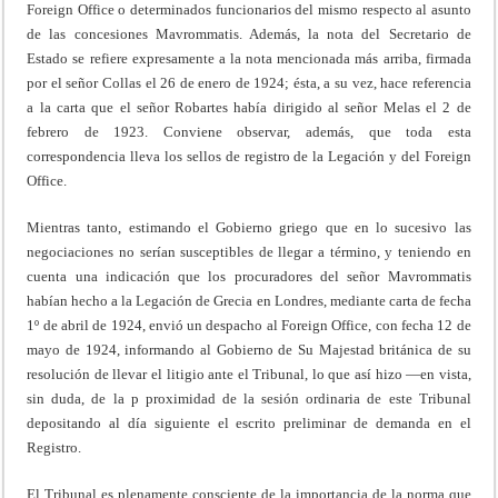
Foreign Office o determinados funcionarios del mismo respecto al asunto
de las concesiones Mavrommatis. Además, la nota del Secretario de
Estado se refiere expresamente a la nota mencionada más arriba, firmada
por el señor Collas el 26 de enero de 1924; ésta, a su vez, hace referencia
a la carta que el señor Robartes había dirigido al señor Melas el 2 de
febrero de 1923. Conviene observar, además, que toda esta
correspondencia lleva los sellos de registro de la Legación y del Foreign
Office.
Mientras tanto, estimando el Gobierno griego que en lo sucesivo las
negociaciones no serían susceptibles de llegar a término, y teniendo en
cuenta una indicación que los procuradores del señor Mavrommatis
habían hecho a la Legación de Grecia en Londres, mediante carta de fecha
1º de abril de 1924, envió un despacho al Foreign Office, con fecha 12 de
mayo de 1924, informando al Gobierno de Su Majestad británica de su
resolución de llevar el litigio ante el Tribunal, lo que así hizo —en vista,
sin duda, de la p proximidad de la sesión ordinaria de este Tribunal
depositando al día siguiente el escrito preliminar de demanda en el
Registro.
El Tribunal es plenamente consciente de la importancia de la norma que