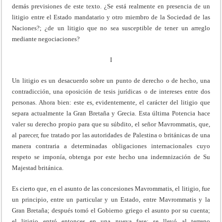
demás previsiones de este texto. ¿Se está realmente en presencia de un
litigio entre el Estado mandatario y otro miembro de la Sociedad de las
Naciones?; ¿de un litigio que no sea susceptible de tener un arreglo
mediante negociaciones?
I
Un litigio es un desacuerdo sobre un punto de derecho o de hecho, una
contradicción, una oposición de tesis jurídicas o de intereses entre dos
personas. Ahora bien: este es, evidentemente, el carácter del litigio que
separa actualmente la Gran Bretaña y Grecia. Esta última Potencia hace
valer su derecho propio para que su súbdito, el señor Mavrommatis, que,
al parecer, fue tratado por las autoridades de Palestina o británicas de una
manera contraria a determinadas obligaciones internacionales cuyo
respeto se imponía, obtenga por este hecho una indemnización de Su
Majestad británica.
Es cierto que, en el asunto de las concesiones Mavrommatis, el litigio, fue
un principio, entre un particular y un Estado, entre Mavrommatis y la
Gran Bretaña; después tomó el Gobierno griego el asunto por su cuenta;
el litigio entró entonces en una nueva fase; se llevó al terreno